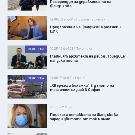
Референдум за управлението на
Фандъкова
14:00, 02 апр 21 / Новият парламент
Предложение на Фандъкова разгневи
ЦИК
10:25, 18 фев 21 / Политика
ОБНОВЕНА
Главният архитект на район „Триадица”
напуска поста
14:06, 17 фев 21 / София
ОБНОВЕНА
„Хвърчаща бележка“ в дъното на
трагичния случай в София
10:15, 17 фев 21
Поискаха оставката на Фандъкова
заради убитото от ток момче