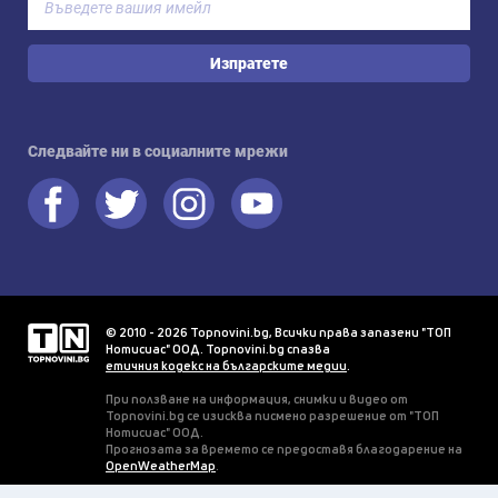
Изпратете
Следвайте ни в социалните мрежи
© 2010 - 2026 Topnovini.bg, Всички права запазени "ТОП
Нотисиас" ООД. Topnovini.bg спазва
етичния кодекс на българските медии
.
При ползване на информация, снимки и видео от
Topnovini.bg се изисква писмено разрешение от "ТОП
Нотисиас" ООД.
Прогнозата за времето се предоставя благодарение на
OpenWeatherMap
.