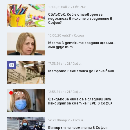
10:00, 21 май 21 / Сблъсък
СБЛЪСЪК: Кой е отговорен за
недостига в яслите и градините в
София?
10:00, 20 май 21 / София
Места в детските градини ще има…
ама друг път
17:35, 24 апр 21 / София
Метрото вече стига до Горна баня
12:55, 24 апр 21 / София
ВИДЕО
Фандъкова няма да е следващият
кандидат за кмет на ГЕРБ в София
14:30, 06 апр 21 / София
Вятърът на промяната в София: