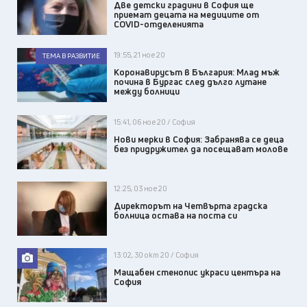
Две детски градини в София ще
приемат децата на медиците от
COVID-отделенията
19:55, 21 ное 20
ТЕМА В РАЗВИТИЕ
Коронавирусът в България: Млад мъж
почина в Бургас след дълго лутане
между болници
15:41, 06 ное 20 / София
Нови мерки в София: Забранява се деца
без придружител да посещават молове
12:25, 03 ное 20
Директорът на Четвърта градска
болница остава на поста си
13:02, 30 окт 20 / София
Мащабен стенопис украси центъра на
София