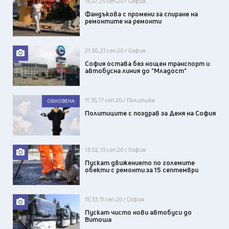
15:27, 25 сеп 20 / София
Фандъкова с промени за спиране на
ремонтите на ремонти
21:30, 21 сеп 20 / София
София остава без нощен транспорт и
автобусна линия до "Младост"
11:35, 17 сеп 20 / Политика
ОБНОВЕНА
Политиците с поздрав за Деня на София
13:02, 13 сеп 20 / София
Пускат движението по големите
обекти с ремонти за 15 септември
15:33, 11 сеп 20 / София
Пускат чисто нови автобуси до
Витоша