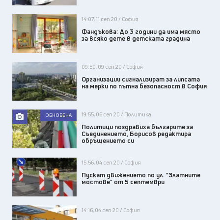
14:07, 11 сеп 20 / София
Фандъкова: До 3 години да има място
за всяко дете в детската градина
09:50, 09 сеп 20 / София
Организации сигнализират за липсата
на мерки по пътна безопасност в София
19:55, 06 сеп 20 / Политика
ОБНОВЕНА
Политици поздравиха българите за
Съединението, Борисов редактира
обръщението си
15:56, 04 сеп 20 / София
Пускат движението по ул. "Златните
мостове" от 5 септември
14:16, 04 сеп 20 / София