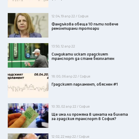
12:04, 19 апр 22 / София
Фандъкова обеща 10 пъти повече
ремонтирани тротоари
13:50, 12 апр 22
Синдикати искат градският
транспорт да стане безплатен
18:00, 06 апр 22 / София
Градският парламент, обяснен #1
10:30, 02 апр 22 / София
Ще има ли промяна в цената на билета
за градския транспорт в София?
12:02, 22 мар 22 / София