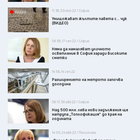
11:39, 03 окт 22 / София
ВИДЕО
Унищожават жълтите павета с... чук
(ВИДЕО)
09:59, 17 сеп 22 / София
Няма да намаляват уличното
осветление в София заради високите
сметки
14:56, 14 сеп 22
Разширението на метрото започва
догодина
09:17, 30 авг 22 / София
Над 500 млн. лева нови задължения ще
натрупа „Топлофикация“ до края на
годината
14:00, 24 авг 22 / Политика