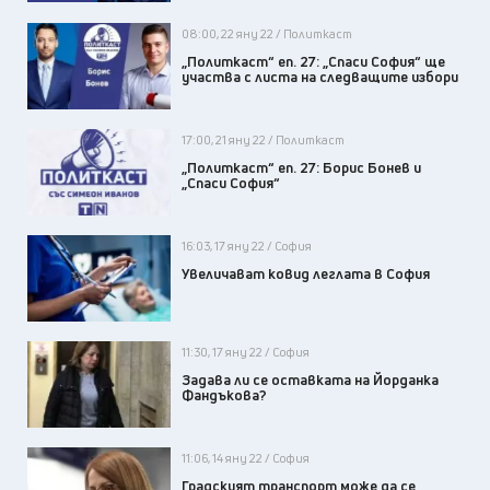
08:00, 22 яну 22 / Политкаст
„Политкаст“ еп. 27: „Спаси София“ ще
участва с листа на следващите избори
17:00, 21 яну 22 / Политкаст
„Политкаст“ еп. 27: Борис Бонев и
„Спаси София“
16:03, 17 яну 22 / София
Увеличават ковид леглата в София
11:30, 17 яну 22 / София
Задава ли се оставката на Йорданка
Фандъкова?
11:06, 14 яну 22 / София
Градският транспорт може да се