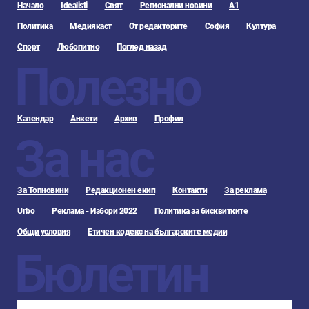
Начало
Idealisti
Свят
Регионални новини
А1
Политика
Медиякаст
От редакторите
София
Култура
Спорт
Любопитно
Поглед назад
Полезно
Календар
Анкети
Архив
Профил
За нас
За Топновини
Редакционен екип
Контакти
За реклама
Urbo
Реклама - Избори 2022
Политика за бисквитките
Общи условия
Етичен кодекс на българските медии
Бюлетин