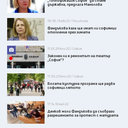
„Топлофикация София“ да стане
държавна, предлага Манолова
09:38, 13 авг 22 / Политика
Фандъкова каза ще имат ли софиянци
отопление през зимата
11:20, 29 юли 22 / София
Законен ли е ремонтът на театър
ВИДЕО
„София“?
17:00, 23 юни 22 / София
Богата културна програма ще радва
софиянци лятото
17:14, 16 май 22
Денков моли Фандъкова да съобрази
разрешението за протест с матурата