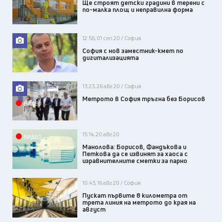
Ще строят детски градини в терени с
по-малка площ и неправилна форма
12:56, 01 сеп 20 / София
София с нов заместник-кмет по
дигитализацията
13:23, 26 авг 20 / София
Метрото в София тръгна без Борисов
ВИДЕО
15:14, 20 авг 20
ВИДЕО
Манолова: Борисов, Фандъкова и
Петкова да се извинят за хаоса с
изравнителните сметки за парно
10:43, 16 авг 20 / София
Пускат първите 8 километра от
трета линия на метрото до края на
август