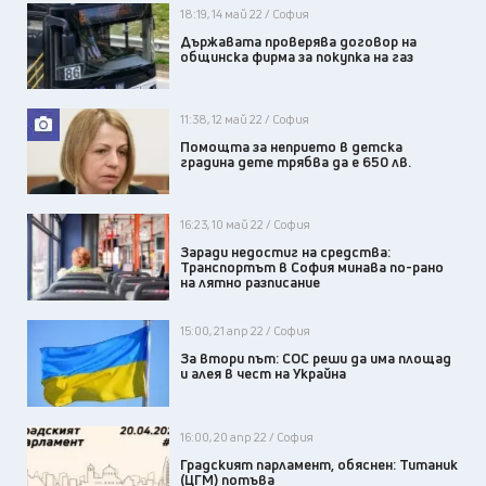
18:19, 14 май 22 / София
Държавата проверява договор на
общинска фирма за покупка на газ
11:38, 12 май 22 / София
Помощта за неприето в детска
градина дете трябва да е 650 лв.
16:23, 10 май 22 / София
Заради недостиг на средства:
Транспортът в София минава по-рано
на лятно разписание
15:00, 21 апр 22 / София
За втори път: СОС реши да има площад
и алея в чест на Украйна
16:00, 20 апр 22 / София
Градският парламент, обяснен: Титаник
(ЦГМ) потъва