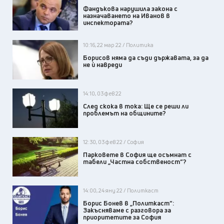
Фандъкова нарушила закона с
назначаването на Иванов в
инспектората?
10:16, 22 мар 22 / Политика
Борисов няма да съди държавата, за да
не ѝ навреди
14:10, 03 фев 22
След скока в тока: Ще се реши ли
проблемът на общините?
12:30, 03 фев 22 / София
Парковете в София ще осъмнат с
табели „Частна собственост“?
14:00, 24 яну 22 / Политкаст
Борис Бонев в „Политкаст“:
Закъсняваме с разговора за
приоритетите за София