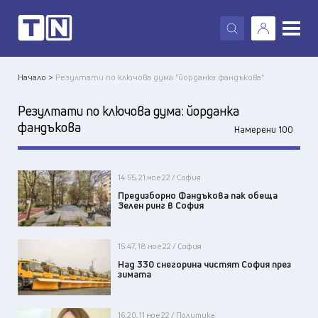
X
Начало >
Резултати по ключова дума "йорданка фандъкова"
Резултати по ключова дума:
йорданка
фандъкова
Намерени 100
14:55, 21 ное 22 / София
Предизборно Фандъкова пак обеща
Зелен ринг в София
15:47, 18 ное 22 / София
Над 330 снегорина чистят София през
зимата
16:20, 11 ное 22 / Политика