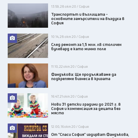
13:59, 28 окт 20 / София
Транспортът и въглищата -
основните замърсители на въздуха в
София
10:14, 28 окт 20 / София
След ремонт за 1,5 млн. лв столичен
булевард е като минно поле
11:10, 22 окт 20 / София
Фандъкова: Ще продължаваме да
подкрепяме бизнеса в кризата
16:47, 21 окт 20 / София
Нови 31 детски градини до 2021 г. в
София и компенсация за децата без
място
12:00, 16 окт 20 / София
От "Спаси София" издирват Фандъкова,