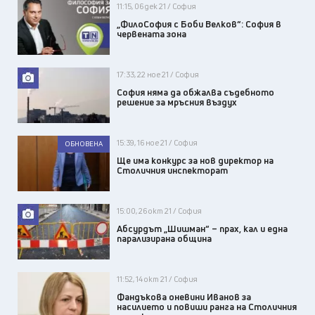
11:15, 06 дек 21 / София
„ФилоСофия с Боби Велков“: София в
червената зона
17:33, 22 ное 21 / София
София няма да обжалва съдебното
решение за мръсния въздух
15:39, 16 ное 21 / София
ОБНОВЕНА
Ще има конкурс за нов директор на
Столичния инспекторат
15:00, 26 окт 21 / София
Абсурдът „Шишман“ – прах, кал и една
парализирана община
11:52, 14 окт 21 / София
Фандъкова оневини Иванов за
насилието и повиши ранга на Столичния