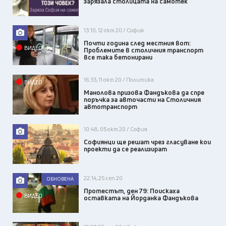
зарязала столицата на самотек
13:10, 12 окт 20 / София
Почти година след местния вот:
ВИДЕО
Проблемите в столичния транспорт
все така бетонирани
16:33, 11 окт 20 / Политика
ВИДЕО
Манолова призова Фандъкова да спре
поръчка за авточасти на Столичния
автотранспорт
10:48, 05 окт 20 / София
Софиянци ще решат чрез гласуване кои
проекти да се реализират
22:14, 25 сеп 20
ОБНОВЕНА
Протестът, ден 79: Поискаха
ВИДЕО
оставката на Йорданка Фандъкова