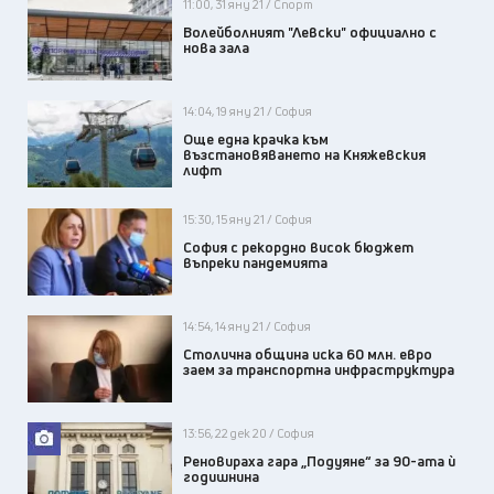
11:00, 31 яну 21 / Спорт
Волейболният "Левски" официално с
нова зала
14:04, 19 яну 21 / София
Още една крачка към
възстановяването на Княжевския
лифт
15:30, 15 яну 21 / София
София с рекордно висок бюджет
въпреки пандемията
14:54, 14 яну 21 / София
Столична община иска 60 млн. евро
заем за транспортна инфраструктура
13:56, 22 дек 20 / София
Реновираха гара „Подуяне“ за 90-ата ѝ
годишнина