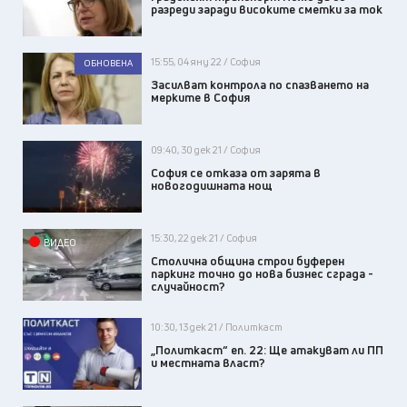
разреди заради високите сметки за ток
15:55, 04 яну 22 / София
ОБНОВЕНА
Засилват контрола по спазването на
мерките в София
09:40, 30 дек 21 / София
София се отказа от зарята в
новогодишната нощ
15:30, 22 дек 21 / София
ВИДЕО
Столична община строи буферен
паркинг точно до нова бизнес сграда -
случайност?
10:30, 13 дек 21 / Политкаст
„Политкаст“ еп. 22: Ще атакуват ли ПП
и местната власт?