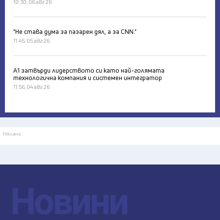
10:30, 06 авг 26
"Не става дума за пазарен дял, а за CNN."
11:45, 05 авг 26
А1 затвърди лидерството си като най-голямата
технологична компания и системен интегратор
11:56, 04 авг 26
Реклама
Новини