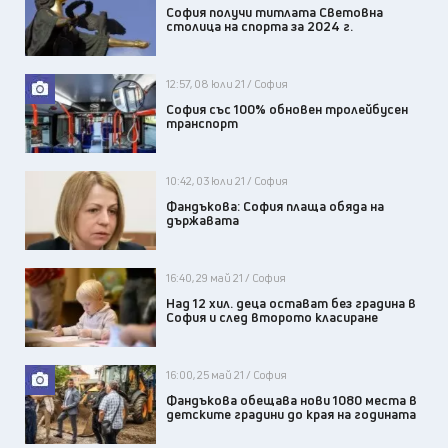
София получи титлата Световна
столица на спорта за 2024 г.
12:57, 08 юли 21 / София
София със 100% обновен тролейбусен
транспорт
10:42, 03 юли 21 / София
Фандъкова: София плаща обяда на
държавата
16:40, 29 май 21 / София
Над 12 хил. деца остават без градина в
София и след второто класиране
16:00, 25 май 21 / София
Фандъкова обещава нови 1080 места в
детските градини до края на годината