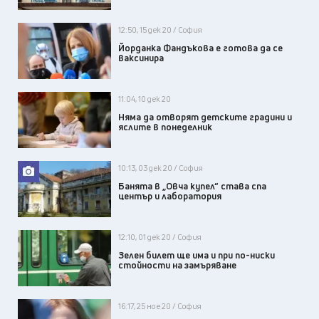
12:50, 15 дек 20 / София
Йорданка Фандъкова e готова да се
ваксинира
11:04, 10 дек 20
Няма да отворят детските градини и
яслите в понеделник
10:13, 03 дек 20 / София
Банята в „Овча купел“ става спа
център и лаборатория
12:10, 01 дек 20 / София
Зелен билет ще има и при по-ниски
стойности на замъряване
16:17, 25 ное 20 / София