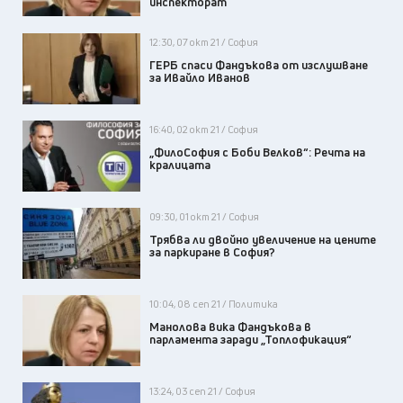
инспекторат
12:30, 07 окт 21 / София
ГЕРБ спаси Фандъкова от изслушване
за Ивайло Иванов
16:40, 02 окт 21 / София
„ФилоСофия с Боби Велков“: Речта на
кралицата
09:30, 01 окт 21 / София
Трябва ли двойно увеличение на цените
за паркиране в София?
10:04, 08 сеп 21 / Политика
Манолова вика Фандъкова в
парламента заради „Топлофикация“
13:24, 03 сеп 21 / София