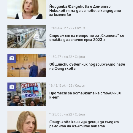
Йорданка Фандъкова и Димитър
Николов няма да са повече кандидати
за кметове
16:05, 04 ное 22 / София
Строежът на метрото за „Слатина“ се
очаква да започне през 2023 г.
11:50, 27 окт 22 / София
Общински съветник подари жълто паве
на Фандъкова
18:43, 12 окт 22 / София
Протест за оставката на столичния
кмет
11:25, 06 окт 22 / София
Фандъкова кани чужденци да следят
ремонта на жълтите павета