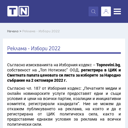
X
Начало >
Реклама - Избори 2022
Реклама - Избори 2022
Съгласно изискванията на Изборния кодекс –
Topnovini.bg
,
собственост на „Топ Нотисиас“ ООД,
регистрира в ЦИК и
Сметната палата ценовата си листа за изборите за Народно
събрание на 2 октомври 2022 г.
Съгласно чл. 187 от Изборния кодекс: „Печатните медии и
онлайн новинарските услуги предоставят едни и същи
условия и цени на всички партии, коалиции и инициативни
комитети, регистрирали кандидати“. Ние не можем да
откажем публикуването на реклама, на която и да е
регистрирана от ЦИК политическа сила, както и
предоставяме еднакви условия за реклама на всички
политически сили.