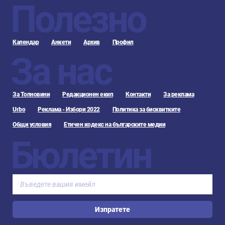
Полезно
Календар
Анкети
Архив
Профил
За нас
За Топновини
Редакционен екип
Контакти
За реклама
Urbo
Реклама - Избори 2022
Политика за бисквитките
Общи условия
Етичен кодекс на българските медии
Бюлетин
Изпратете