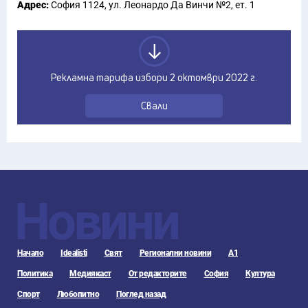
Адрес:
София 1124, ул. Леонардо Да Винчи №2, ет. 1
Рекламна тарифа избори 2 октомври 2022 г.
Свали
Новини
Начало
Idealisti
Свят
Регионални новини
А1
Политика
Медиякаст
От редакторите
София
Култура
Спорт
Любопитно
Поглед назад