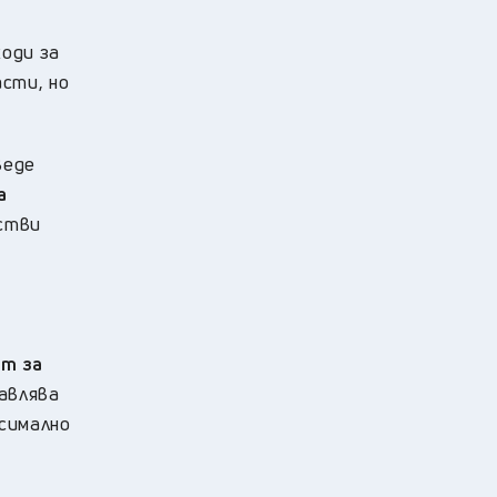
ходи за
сти, но
веде
а
естви
т за
тавлява
симално