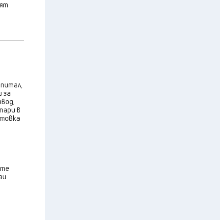
лят
апитал,
и за
звод,
пари в
отовка
ите
зи