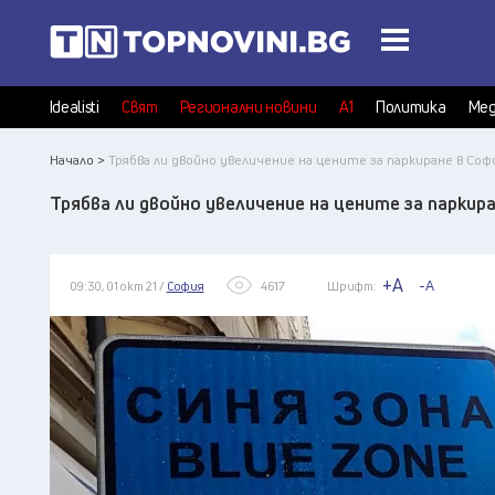
Idealisti
Свят
Регионални новини
А1
Политика
Мед
Начало >
Трябва ли двойно увеличение на цените за паркиране в Соф
Трябва ли двойно увеличение на цените за паркир
+A
-A
09:30, 01 окт 21 /
София
4617
Шрифт: