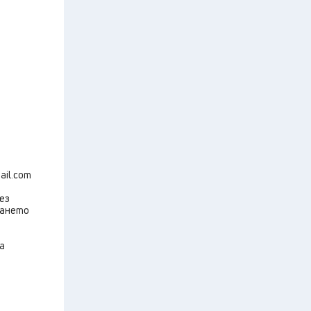
ail.com
ез
дането
а