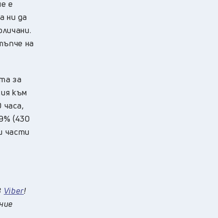
е е
а ни да
оличани.
тъпче на
та за
сия към
 часа,
9% (430
и части
в
Viber
!
 ние