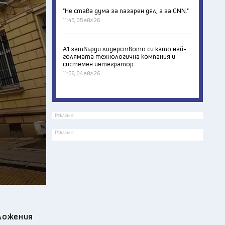
"Не става дума за пазарен дял, а за CNN."
11:45, 05 авг 26
А1 затвърди лидерството си като най-
голямата технологична компания и
системен интегратор
11:56, 04 авг 26
Реклама
Реклама
ложения