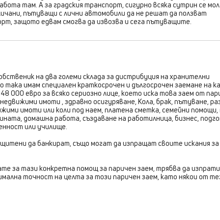
работа там. А за градския транспорт, сигурно всяка сутрин се мо
личани, пътуващи с лични автомобили да не решат да ползват
т, защото едвам смогва да извозва и сега пътуващите.
собственик на два големи склада за дистрибуция на хранителни
о така имам специален краткосрочен и дългосрочен заемане на к
48 000 евро за всяко сериозно лице, което иска това заем от пар
недвижими имоти , здравно осигуряване, Кола, брак, пътуване, ра
жими имоти или коли под наем, платена сметка, семейни помощи, 
дината, домашна работа, създаване на работилница, бизнес, подг
менност или училище.
ащитени да банкират, също могат да изпращат своите искания за
те за тази конкретна помощ за паричен заем, трябва да изпрат
имална точност на целта за този паричен заем, като някои от те
......