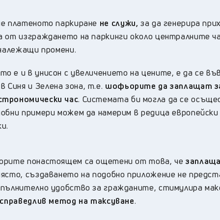
 че платеното паркиране
не
служи,
за да генерира при
а от изграждането на паркинги около централните ча
 належащи промени.
 е и в унисон с увеличението на цените, е да се въ
в Синя и Зелена зона, т.е.
шофьорите да заплащат з
строномически час
. Системата би могла да се осъщ
добни примери можем да намерим в редица европейски
и.
ьорите понастоящем са ощетени от това, че
заплаща
 място, създаването на подобно приложение не предс
опълнително удобство за гражданите, стимулира мак
справедлив метод на таксуване
.