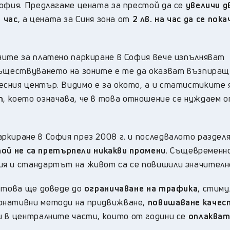
София. Предлагаме цената за престой да се
увеличи д
а час
, а цената за Синя зона от
2 лв. на час да се пока
ните за платено паркиране в София вече изпълняват
 съществуването на зоните е те да оказват възпира
сния център. Видимо е за окото, а и статистиките 
т
, което означава, че в това отношение се нуждаем 
киране в София през 2008 г. и последвалото разделя
ой не са претърпели никакви промени
. Същевременн
ия и стандартът на живот са се повишили значителн
, това ще доведе до
ограничаване на трафика
, стим
рнативни методи на придвижване,
повишаване каче
 в централните части, които от години се
оплаква