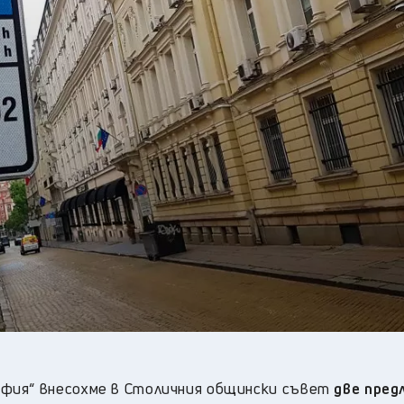
33
°C
Плевен
,
32
°C
Пловдив
,
31
°C
Разград
,
31
°C
Русе
,
32
°C
Силистра
,
30
°C
Сливен
,
24
°C
Смолян
,
31
°C
София
,
32
°C
Стара Загора
,
32
°C
Търговище
,
32
°C
Хасково
,
32
°C
Шумен
,
31
°C
Ямбол
,
фия“ внесохме в Столичния общински съвет
две пред