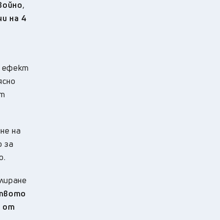
войно
,
чи на 4
щ ефект
ясно
от
не на
о за
о.
улиране
ството
т от