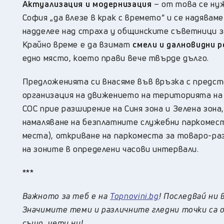
Актуализация и модернизация
– от това се ну
София „да влезе в крак с времето“ и се надявам
надделее над страха у общинските съветници з
Крайно време е да взимат
смели и далновидни 
едно място, което прави вече твърде дълго.
Предложенията си внасяме във връзка с предст
организация на движението на територията на 
СОС прие разширение на Синя зона и Зелена зона,
намаляване на безплатните служебни паркомест
места), откриване на паркоместа за товаро-раз
на зоните в определени часови интервали.
***
Важното за теб е на
Topnovini.bg
! Последвай ни 
Значимите теми и различните гледни точки са о
също, чети ни!