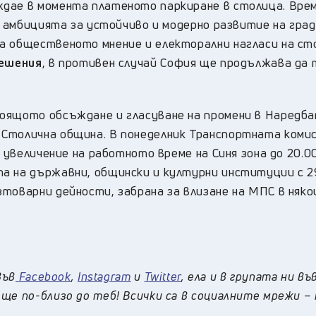
ждае в момента платеното паркиране в столица. Врем
е амбицията за устойчиво и модерно развитие на град
а общественото мнение и електорални нагласи на ст
решения
, в противен случай София ще продължава да 
оящото обсъждане и гласуване на промени в Наредба
Столична община. В понеделник Транспортната коми
 увеличение на работното време на Синя зона до 20.00
а на държавни, общински и културни институции с 2
товарни дейности, забрана за влизане на МПС в няко
във
Facebook
,
Instagram
и
Twitter
, ела и в групата ни въ
ще по-близо до теб! Всички са в социалните мрежи –