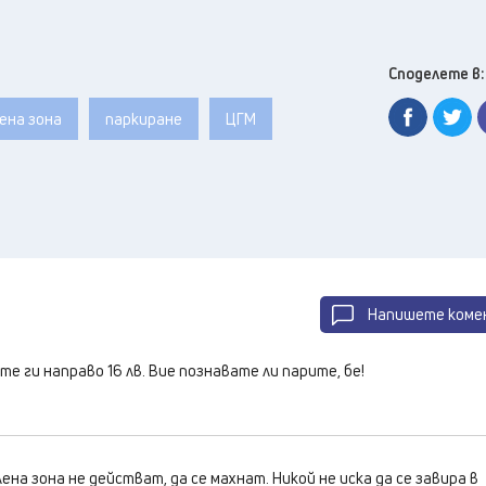
Споделете в:
ена зона
паркиране
ЦГМ
Напишете коме
те ги направо 16 лв. Вие познавате ли парите, бе!
лена зона не действат, да се махнат. Никой не иска да се завира в