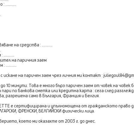
..........
.
не на средства : ............
.
.........
ител на паричния заем
...........
 искане на паричен заем чрез личния ми контакт :
juliegoul84@gm
5 до 10 минути. Това е много бърз паричен заем от човек на човек б
а пари по банкова сметка или кредитна карта : сега след разглеж
а, разрешена само в България, Франция и Белгия.
LETTE е сертифицирана и упълномощена от гражданското право д
ЛГАРСКИ, ФРЕНСКИ, БЕЛГИЙСКИ физически лица.
ерието, което ми оказахте от 2003 г. до днес.