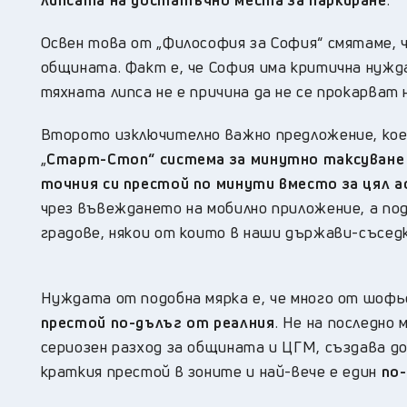
Освен това от „Философия за София“ смятаме,
общината. Факт е, че София има критична нужд
тяхната липса не е причина да не се прокарват
Второто изключително важно предложение, което
„
Старт-Стоп“ система за минутно таксуване
точния си престой по минути вместо за цял а
чрез въвеждането на мобилно приложение, а по
градове, някои от които в наши държави-съседк
Нуждата от подобна мярка е, че много от шоф
престой по-дълъг от реалния
. Не на последно
сериозен разход за общината и ЦГМ, създава д
краткия престой в зоните и най-вече е един
по-