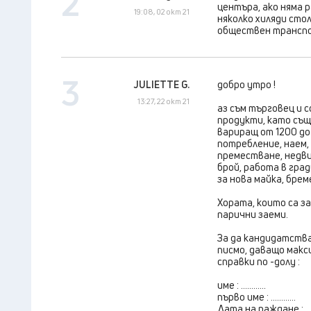
2
центъра, ако няма 
19:08, 02 окт 21
няколко хиляди сто
обществен транспор
3
JULIETTE G.
добро утро !
13:27, 22 окт 21
аз съм търговец и 
продукти, като същ
вариращ от 1200 до 
потребление, наем, 
преместване, недви
брой, работа в гра
за нова майка, бре
Хората, които са з
парични заеми.
За да кандидатства
писмо, даващо макс
справки по -долу :
име : ............
първо име : ............
Дата на раждане : ......