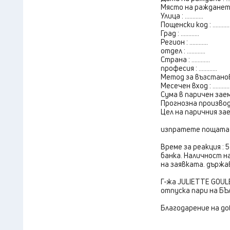
Място на раждането : ..
Улица : ............
Пощенски код : ...........
Град : ............
Регион : ............
отдел : ............
Страна : ............
професия : ............
Метод за възстановява
Месечен вход : ...........
Сума в паричен заем : ...
Прогнозна производ
Цел на паричния заем : .
изпратете пощата с
Време за реакция : 
банка. Наличност н
на заявката. държав
Г-жа JULIETTE GOU
отпуска пари на БЪ
Благодарение на дов