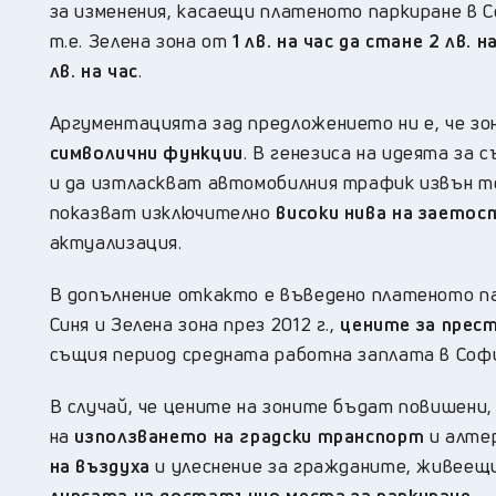
за изменения, касаещи платеното паркиране в 
т.е. Зелена зона от
1 лв. на час да стане 2 лв. н
лв. на час
.
Аргументацията зад предложението ни е, че зо
символични функции
. В генезиса на идеята за
и да изтласкват автомобилния трафик извън те
показват изключително
високи нива на заетос
актуализация.
В допълнение откакто е въведено платеното пар
Синя и Зелена зона през 2012 г.,
цените за прест
същия период средната работна заплата в Соф
В случай, че цените на зоните бъдат повишени
на
използването на градски транспорт
и алте
на въздуха
и улеснение за гражданите, живеещи
липсата на достатъчно места за паркиране
.