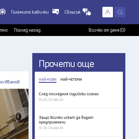
Големите кавички
Сблъсък
X
т
тно
Поглед назад
Всичко от деня (0)
Прочети още
:
НАЙ-НОВИ
НАЙ-ЧЕТЕНИ
он Иванов
След последния съдийски сигнал
15:00, 07 авг 26
Защо всички искат да бъдат
предприемачи
10:30, 06 авг 26