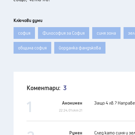
Ключови думи
софия
Философия за София
синя зона
зел
община софия
йорданка фандъкова
Коментари:
3
1
Анонимен
Защо 4 лв.? Направе
22:24, 01 окт 21
Румен
След като синя и зе