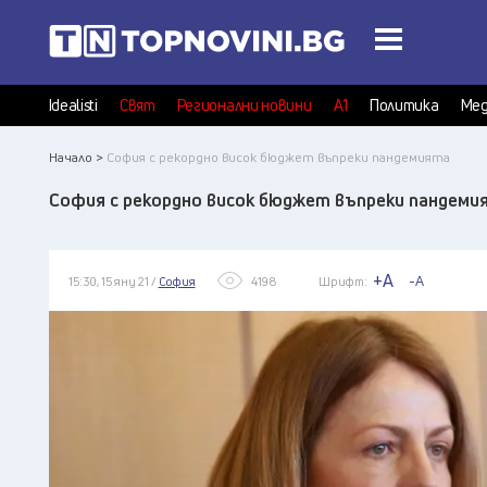
Idealisti
Свят
Регионални новини
А1
Политика
Мед
Начало >
София с рекордно висок бюджет въпреки пандемията
София с рекордно висок бюджет въпреки пандеми
+A
-A
15:30, 15 яну 21 /
София
4198
Шрифт: