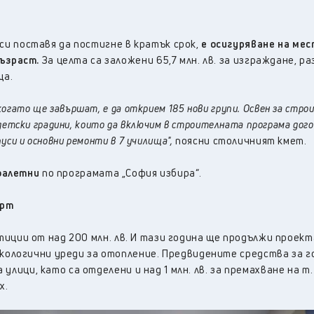
си поставя да постигне в кратък срок,
е осигуряване на мес
възраст.
За целта са заложени 65,7 млн. лв. за изграждане, р
ща.
 когато ще завършат, е да открием 185 нови групи. Освен за стр
за детски градини, които да включим в строителната програма дого
уси и основни ремонти в 7 училища",
поясни столичният кмет.
тоалетни
по програмата „София избира“.
орт
иции от над 200 млн. лв. И тази година ще продължи проект
 екологични уреди за отопление. Предвидените средства за 
а улици, като са отделени и над 1 млн. лв. за премахване на т.
х.