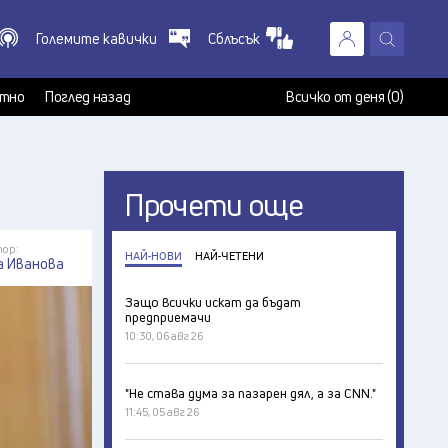
Големите кавички
Сблъсък
X
т
тно
Поглед назад
Всичко от деня (0)
Прочети още
ор:
НАЙ-НОВИ
НАЙ-ЧЕТЕНИ
а Иванова
Защо всички искат да бъдат
предприемачи
10:30, 06 авг 26
"Не става дума за пазарен дял, а за CNN."
11:45, 05 авг 26