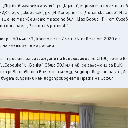
. „Първа българска армия“, ул. „Кукуш“, тунелът на Люлин на б
 и бул. „Скобелев“, ул. „Н. Коперник“ и „Чепинско шосе“. Най
., е на трамвайното трасе по бул. „Цар Борис III“ – от Съд
и по програма „Региони в растеж“.
ор – 50 млн. лв., което е със 7 млн. лв. повече от 2020 г. и
о на кметовете на райони.
 от проекта за
изграждане на канализация
по ОПОС, която в
 „Сердика“ и „Банкя“. Общо 30,1 млн. лв. са заложени за ВиК-
 за реверсивната връзката между водопроводите на яз. „Иск
 да бъдат свързани към водопроводната мрежа на София.