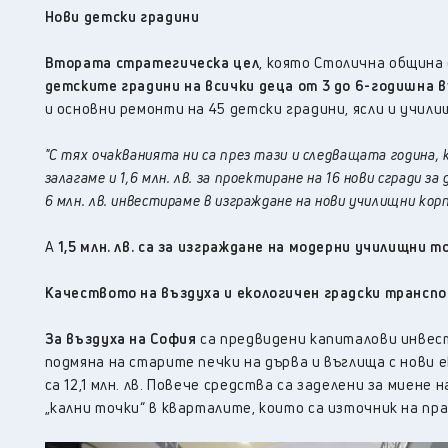
Нови детски градини
Втората стратегическа цел
, която Столична община 
детските градини на всички деца от 3 до 6-годишна 
и основни ремонти на 45 детски градини, ясли и учили
"С тях очакванията ни са през тази и следващата година,
залагаме и 1,6 млн. лв. за проектиране на 16 нови сгради 
6 млн. лв. инвестираме в изграждане на нови училищни корп
А
1,5 млн. лв. са за изграждане на модерни училищни 
Качеството на въздуха и екологичен градски трансп
За въздуха на София
са предвидени капиталови инвест
подмяна на старите печки на дърва и въглища с нови
са 12,1 млн. лв. Повече средства са заделени за миене н
„кални точки“ в кварталите, които са източник на пра