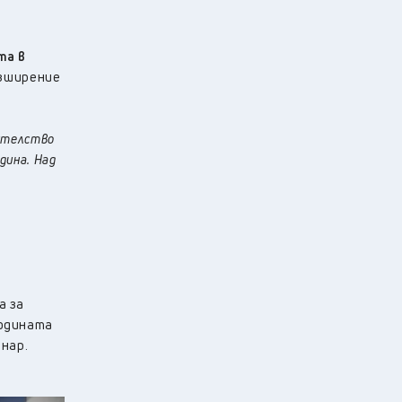
та в
азширение
оителство
дина. Над
а за
годината
 нар.