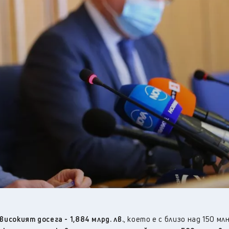
28
°C
Перник
,
33
°C
Плевен
,
33
°C
Пловдив
,
31
°C
Разград
,
31
°C
Русе
,
31
°C
Силистра
,
31
°C
Сливен
,
24
°C
Смолян
,
28
°C
София
,
30
°C
Стара Загора
,
31
°C
Търговище
,
31
°C
Хасково
,
31
°C
Шумен
,
32
°C
Ямбол
,
сокият досега - 1,884 млрд. лв.
, което е с близо над 150 млн