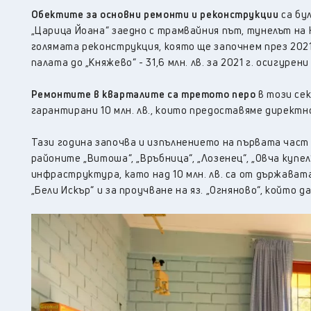
Обектите за основни ремонти и реконструкции
са бул
„Царица Йоана“ заедно с трамвайния път, тунелът на НДК
голямата реконструкция, която ще започнем през 2021 г
палата до „Княжево“ - 31,6 млн. лв. за 2021 г. осигурен
Ремонтите в кварталите са третото перо
в този сект
гарантирани 10 млн. лв., които предоставяме директн
Тази година започва и изпълнението на първата част
районите „Витоша“, „Връбница“, „Лозенец“, „Овча купел“,
инфраструктура, като над 10 млн. лв. са от държавата
„Бели Искър“ и за проучване на яз. „Огняново“, който