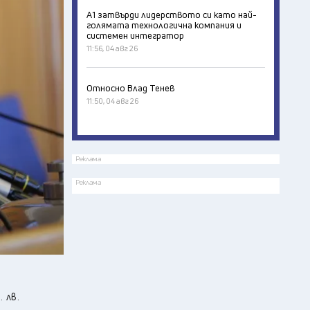
А1 затвърди лидерството си като най-
голямата технологична компания и
системен интегратор
11:56, 04 авг 26
Относно Влад Тенев
11:50, 04 авг 26
Реклама
Реклама
. лв.