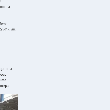
е
тът на
вече
2 млн. лв.
ждане и
одор
ните
нтъра.