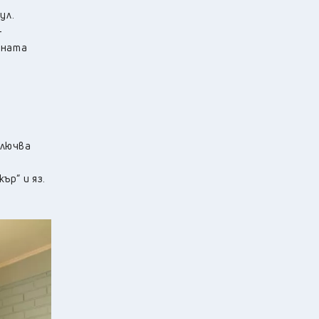
ул.
-
ебната
ключва
ър“ и яз.