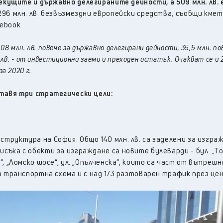
текущите и държавно делегираните дейности, а 509 млн. лв. 
д 296 млн. лв. безвъзмездни европейски средства, съобщи кме
cebook.
108 млн. лв. повече за държавно делегирани дейности, 35,5 млн. по
лв. - от инвестиционни заеми и преходен остатък. Очакват се и 2
а 2020 г.
ставя три стратегически цели:
руктура на София. Общо 140 млн. лв. са заделени за изгра
ъка с обекти за изграждане са новите булеварди - бул. „Т
, „Ломско шосе“, ул. „Опълченска“, които са част от вътреш
а транспортна схема и с над 1/3 разтоварен трафик през це