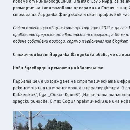
повече от миналогодишния.
От тях 1,375 млрд. са за 
размерът на капиталовата програма на София
, с на
столицата Йорданка Фандъкова в своя профил във Fa
София прогнозира общинските приходи през 2021 г. да са с 
привлечени средства от европейските програми, а 56 млн. 
повече собствени приходи, спрямо първоначалния бюджет з
Столичния кмет Йорданка Фандъкова обяви, че си по
Нови булеварди и ремонти на кварталите
Първата цел е изграждане на стратегическата инфраст
реконструкция на транспортна инфраструктура. В спис
Каблешков“, бул. „Филип Кутев“, „Източната тангента“
градски рингове. С тях София практически ще има нов