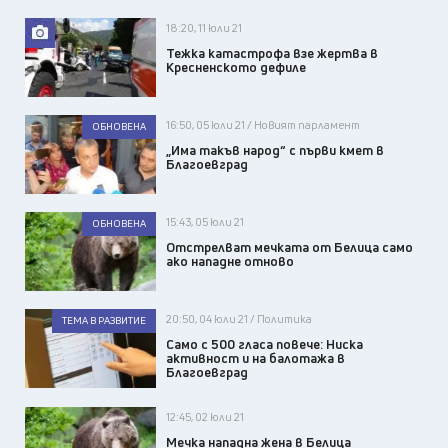
18:20, 11 юли 21
Тежка катастрофа взе жертва в
Кресненското дефиле
16:50, 05 юли 21 / Новият парламент
ОБНОВЕНА
„Има такъв народ“ с първи кмет в
Благоевград
15:43, 05 юли 21
ОБНОВЕНА
Отстрелват мечката от Белица само
ако нападне отново
20:50, 04 юли 21 / Политика
ТЕМА В РАЗВИТИЕ
Само с 500 гласа повече: Ниска
активност и на балотажа в
Благоевград
12:45, 02 юли 21
Мечка нападна жена в Белица