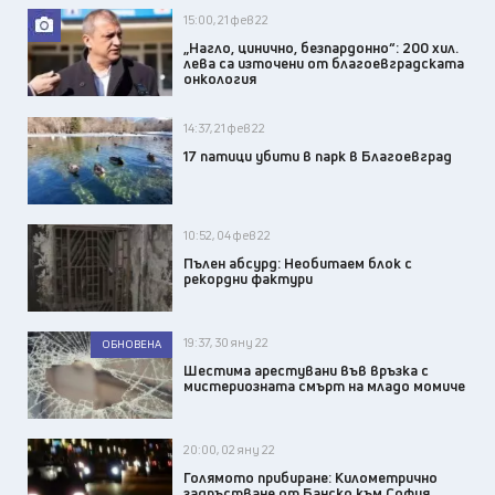
15:00, 21 фев 22
„Нагло, цинично, безпардонно“: 200 хил.
лева са източени от благоевградската
онкология
14:37, 21 фев 22
17 патици убити в парк в Благоевград
10:52, 04 фев 22
Пълен абсурд: Необитаем блок с
рекордни фактури
19:37, 30 яну 22
ОБНОВЕНА
Шестима арестувани във връзка с
мистериозната смърт на младо момиче
20:00, 02 яну 22
Голямото прибиране: Километрично
задръстване от Банско към София