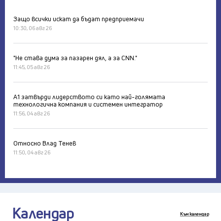
Защо всички искат да бъдат предприемачи
10:30, 06 авг 26
"Не става дума за пазарен дял, а за CNN."
11:45, 05 авг 26
А1 затвърди лидерството си като най-голямата
технологична компания и системен интегратор
11:56, 04 авг 26
Относно Влад Тенев
11:50, 04 авг 26
Календар
Към календар