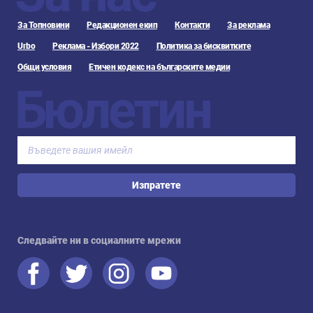
За Топновини
Редакционен екип
Контакти
За реклама
Urbo
Реклама - Избори 2022
Политика за бисквитките
Общи условия
Етичен кодекс на българските медии
Бюлетин
Изпратете
Следвайте ни в социалните мрежи