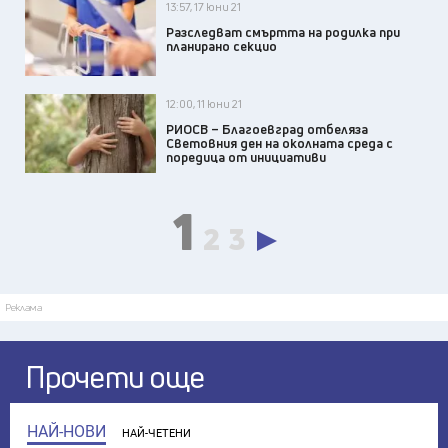
13:57, 17 юни 21
Разследват смъртта на родилка при
планирано секцио
12:00, 11 юни 21
РИОСВ – Благоевград отбеляза
Световния ден на околната среда с
поредица от инициативи
1
2
3
Реклама
Прочети още
НАЙ-НОВИ
НАЙ-ЧЕТЕНИ