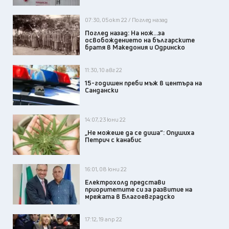
07:30, 05 окт 22 / Поглед назад
Поглед назад: На нож...за
освобождението на българските
братя в Македония и Одринско
11:30, 10 авг 22
15-годишен преби мъж в центъра на
Сандански
14:07, 23 юни 22
„Не можеше да се диша“: Опушиха
Петрич с канабис
16:01, 08 юни 22
Електрохолд представи
приоритетите си за развитие на
мрежата в Благоевградско
17:12, 19 апр 22