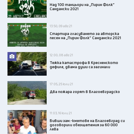
Над 100 танцьори на „Пирин Фолк“
Сандански 2021
13:50, 09 авг 21
Стартира гласуването за авторска
песен на „Пирин Фолк“ Сандански 2021
12:00, 08 авг 21
Тежка катастрофа в Кресненското
дефиле, двама души са загинали
17:05, 25 юли 21
Два пожара горят в Благоевградско
11:03, 16 юли 21
Бивши зам.-кметове на Благоевград си
договорили обезщетения за 60 000
лева