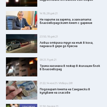
14:18, 28 дек 21
Не парите за зарята, а заплатата:
благоевградският кмет с дарение
23:50, 18 дек 21
Ловци откриха труп на мъж в кола,
паднала в дере до Кресна
09:21, 11 дек 21
Трима загинаха в пожар в жилищен блок
в Благоевград
21:22, 14 ное 21 / Избори 2в1
Подозират кмета на Сандански в
купуване на гласове
12:50, 04 окт 21
ОБНОВЕНА