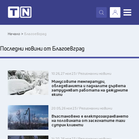
X
Начало >
Благоевград
Последни новини от Благоевград
10:26, 27 ное 23 / Регионални новини
Минусовите температури,
обледяванията и падналите дървета
затрудняват работата на дежурните
екипи
20:05, 26 ное 23 / Регионални новини
Възстановено е електрозахранването
на половината от засегнатите тази
сутрин клиенти
14:20, 26 ное 23 / Регионални новини