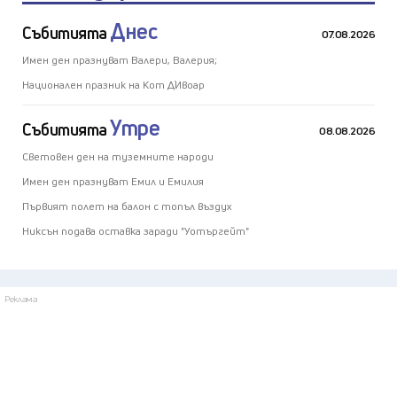
Днес
Събитията
07.08.2026
Имен ден празнуват Валери, Валерия;
Национален празник на Кот Д`Ивоар
Утре
Събитията
08.08.2026
Световен ден на туземните народи
Имен ден празнуват Емил и Емилия
Първият полет на балон с топъл въздух
Никсън подава оставка заради "Уотъргейт"
Реклама