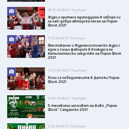
09:15, 30 авг 21 / Култура
Жури и зрители единодушни в избора си
за най-добра авторска песен на Пирин
Фолк 2021
15:15, 29 авг 21 / Култура
Фестивално и Журналистическо жури с
един и същи фаворит в Конкурса за
Изпълнителско изкуство на Пирин Фолк
2021
15:20, 28 авг 21 / Култура
Ясни са победителите в Детски Пирин
Фолк 2021
10:50, 25 авг 21 / Култура
5 телевизии излъчват на живо „Пирин
Фолк“ Сандански 2021
11:20, 18 авг 21 / Култура