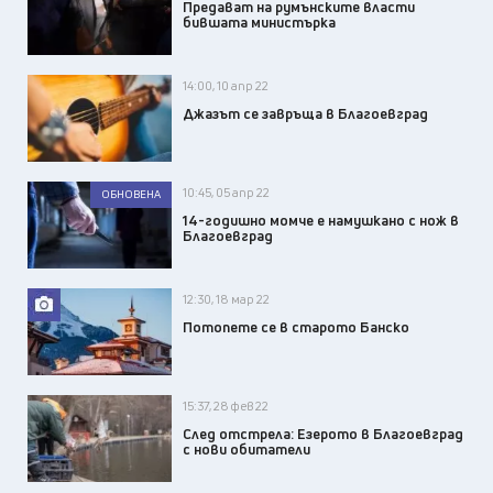
Предават на румънските власти
бившата министърка
14:00, 10 апр 22
Джазът се завръща в Благоевград
10:45, 05 апр 22
ОБНОВЕНА
14-годишно момче е намушкано с нож в
Благоевград
12:30, 18 мар 22
Потопете се в старото Банско
15:37, 28 фев 22
След отстрела: Езерото в Благоевград
с нови обитатели