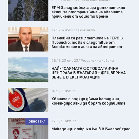
ЕРМ Запад мобилизира допълнителни
екипи за отстраняване на авариите,
причинени от лошото време
16:38, 14 ное 23 / Политика
Плачевни са резултатите на ГЕРБ в
Пиринско, това е следствие от
високомерие и липса на авторитет
08:18, 23 юни 23 / Регионални новини
НАЙ-ГОЛЯМАТА ФОТОВОЛТАИЧНА
ЦЕНТРАЛА В БЪЛГАРИЯ - ФЕЦ ВЕРИЛА,
ВЕЧЕ Е В ЕКСПЛОАТАЦИЯ
14:32, 25 ное 22
Хванаха с подкуп двама катаджии,
командировани да борят корупцията
16:52, 30 окт 22
ОБНОВЕНА
Македонци откриха клуб в Благоевград