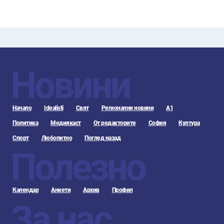
Новини
Начало
Idealisti
Свят
Регионални новини
А1
Политика
Медиякаст
От редакторите
София
Култура
Спорт
Любопитно
Поглед назад
Полезно
Календар
Анкети
Архив
Профил
За нас