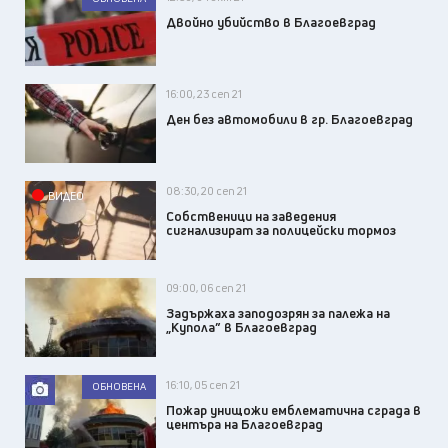
Двойно убийство в Благоевград
16:00, 23 сеп 21
Ден без автомобили в гр. Благоевград
08:30, 20 сеп 21
ВИДЕО
Собственици на заведения
сигнализират за полицейски тормоз
09:00, 06 сеп 21
Задържаха заподозрян за палежа на
„Купола” в Благоевград
16:10, 05 сеп 21
ОБНОВЕНА
Пожар унищожи емблематична сграда в
центъра на Благоевград