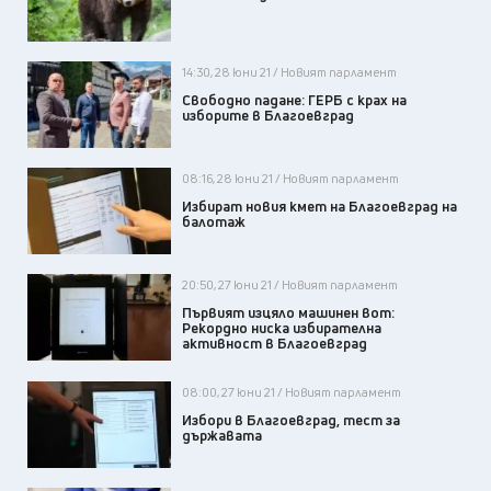
14:30, 28 юни 21 / Новият парламент
Свободно падане: ГЕРБ с крах на
изборите в Благоевград
08:16, 28 юни 21 / Новият парламент
Избират новия кмет на Благоевград на
балотаж
20:50, 27 юни 21 / Новият парламент
Първият изцяло машинен вот:
Рекордно ниска избирателна
активност в Благоевград
08:00, 27 юни 21 / Новият парламент
Избори в Благоевград, тест за
държавата