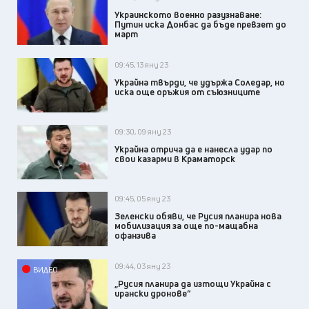
Украинското военно разузнаване:
Путин иска Донбас да бъде превзет до
март
09:45, 13 яну 23
Украйна твърди, че удържа Соледар, но
иска още оръжия от съюзниците
09:30, 09 яну 23
Украйна отрича да е нанесла удар по
свои казарми в Краматорск
09:45, 05 яну 23
Зеленски обяви, че Русия планира нова
мобилизация за още по-мащабна
офанзива
09:44, 03 яну 23
ВИДЕО
„Русия планира да изтощи Украйна с
ирански дронове“