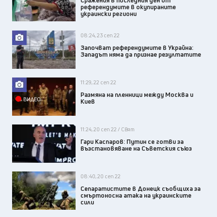
референдумите в окупираните
украински региони
08:24, 23 сеп 22
Започват референдумите в Украйна:
Западът няма да признае резултатите
11:29, 22 сеп 22
Размяна на пленници между Москва и
ВИДЕО
Киев
11:24, 20 сеп 22 / Свят
Гари Каспаров: Путин се готви за
възстановяване на Съветския съюз
08:40, 20 сеп 22
Сепаратистите в Донецк съобщиха за
смъртоносна атака на украинските
сили