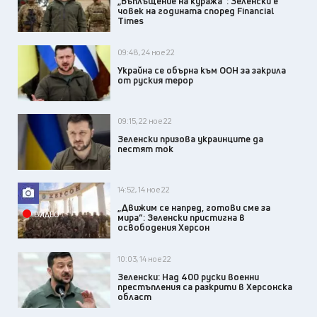
„Въплъщение на куража“: Зеленски е
човек на годината според Financial
Times
09:48, 24 ное 22
Украйна се обърна към ООН за закрила
от руския терор
09:15, 22 ное 22
Зеленски призова украинците да
пестят ток
14:52, 14 ное 22
„Движим се напред, готови сме за
ВИДЕО
мира“: Зеленски пристигна в
освободения Херсон
10:03, 14 ное 22
Зеленски: Над 400 руски военни
престъпления са разкрити в Херсонска
област