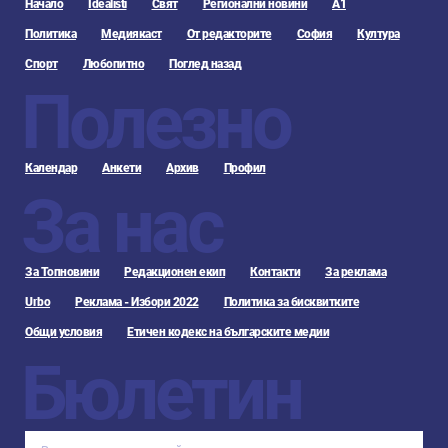
Начало
Idealisti
Свят
Регионални новини
А1
Политика
Медиякаст
От редакторите
София
Култура
Спорт
Любопитно
Поглед назад
Полезно
Календар
Анкети
Архив
Профил
За нас
За Топновини
Редакционен екип
Контакти
За реклама
Urbo
Реклама - Избори 2022
Политика за бисквитките
Общи условия
Етичен кодекс на българските медии
Бюлетин