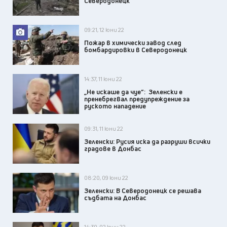
Северодонецк
09:21, 12 юни 22
Пожар в химически завод след
бомбардировки в Северодонецк
14:37, 11 юни 22
„Не искаше да чуе“: Зеленски е
пренебрегвал предупреждение за
руското нападение
09:31, 11 юни 22
Зеленски: Русия иска да разруши всички
градове в Донбас
08:20, 09 юни 22
Зеленски: В Северодонецк се решава
съдбата на Донбас
14:30, 02 юни 22