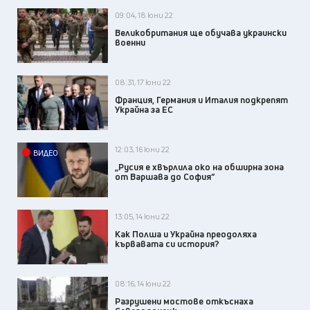
09:04, 18 юни 22
Великобритания ще обучава украински
военни
08:31, 17 юни 22
Франция, Германия и Италия подкрепят
Украйна за ЕС
12:03, 16 юни 22
ВИДЕО
„Русия е хвърлила око на обширна зона
от Варшава до София“
13:05, 14 юни 22
Как Полша и Украйна преодоляха
кървавата си история?
08:16, 14 юни 22
Разрушени мостове откъснаха