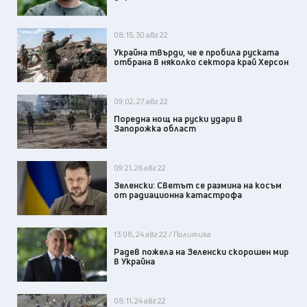
08:15, 30 авг 22
Украйна твърди, че е пробила руската
отбрана в няколко сектора край Херсон
09:02, 27 авг 22
Поредна нощ на руски удари в
Запорожка област
09:21, 26 авг 22
Зеленски: Светът се размина на косъм
от радиационна катастрофа
13:08, 24 авг 22 / Политика
Радев пожела на Зеленски скорошен мир
в Украйна
08:11, 24 авг 22