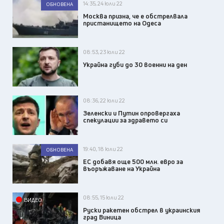
14:35, 24 юли 22
ОБНОВЕНА
Москва призна, че е обстрелвала
пристанището на Одеса
08:53, 23 юли 22
Украйна губи до 30 военни на ден
08:36, 22 юли 22
Зеленски и Путин опровергаха
спекулации за здравето си
19:40, 18 юли 22
ОБНОВЕНА
ЕС добавя още 500 млн. евро за
въоръжаване на Украйна
08:55, 15 юли 22
ВИДЕО
Руски ракетен обстрел в украинския
град Виница