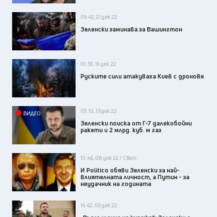
09:42, 21 дек 22
Зеленски заминава за Вашингтон
10:39, 19 дек 22
Руските сили атакуваха Киев с дронове
09:10, 13 дек 22
ВИДЕО
Зеленски поиска от Г-7 далекобойни
ракети и 2 млрд. куб. м газ
10:46, 08 дек 22 / Свят
И Politico обяви Зеленски за най-
влиятелната личност, а Путин - за
неудачник на годината
14:42, 06 дек 22