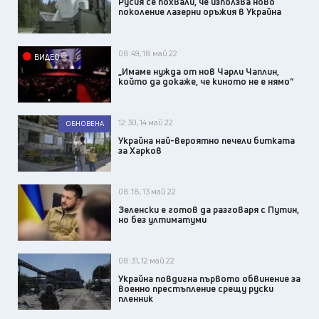
Русия се похвали, че използва ново
поколение лазерни оръжия в Украйна
08:49, 18 май 22
ВИДЕО
„Имаме нужда от нов Чарли Чаплин,
който да докаже, че киното не е нямо“
12:30, 14 май 22
ОБНОВЕНА
Украйна най-вероятно печели битката
за Харков
08:18, 13 май 22
Зеленски е готов да разговаря с Путин,
но без ултиматуми
08:31, 12 май 22
Украйна повдигна първото обвинение за
военно престъпление срещу руски
пленник