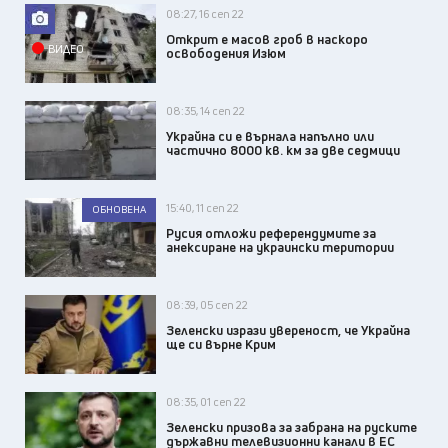
08:27, 16 сеп 22
Открит е масов гроб в наскоро
ВИДЕО
освободения Изюм
08:35, 14 сеп 22
Украйна си е върнала напълно или
частично 8000 кв. км за две седмици
15:40, 11 сеп 22
ОБНОВЕНА
Русия отложи референдумите за
анексиране на украински територии
08:39, 05 сеп 22
Зеленски изрази увереност, че Украйна
ще си върне Крим
08:35, 01 сеп 22
Зеленски призова за забрана на руските
държавни телевизионни канали в ЕС