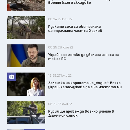
военни бази и складове
08:24, 29 юли 22
Руските сили са обстреляли
централната част на Харков
08:25, 28 юли 22
Украйна се готви да увеличи износа на
ток за ЕС
18:35, 27 юли 22
Зеленска на корицата на „Vogue“: Всяка
украинка заслужава да е на мястото ми
08:21, 27 юли 22
Русия ще провежда военно учение в
Далечния изток