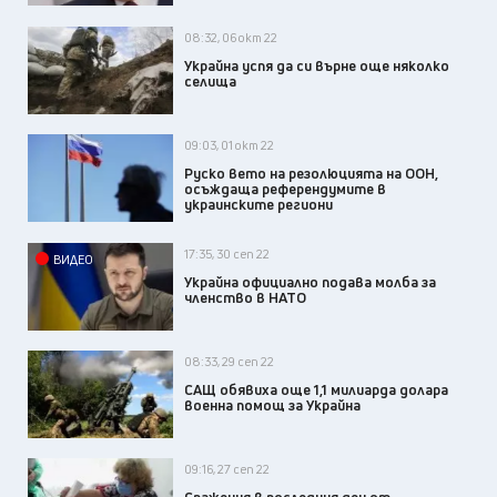
08:32, 06 окт 22
Украйна успя да си върне още няколко
селища
09:03, 01 окт 22
Руско вето на резолюцията на ООН,
осъждаща референдумите в
украинските региони
17:35, 30 сеп 22
ВИДЕО
Украйна официално подава молба за
членство в НАТО
08:33, 29 сеп 22
САЩ обявиха още 1,1 милиарда долара
военна помощ за Украйна
09:16, 27 сеп 22
Сражения в последния ден от