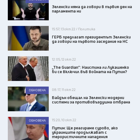
Зеленски няма да говори в първия ден на
парламента ни
15:57, 13 окт 22 / Политика
ГЕРБ предлагат президентът Зеленски
да говори на първото заседание на НС
12:05, 12 окт 22
„The Guardian“: Наистина ли Лукашенко
би се включил във войната на Путин?
08:17, 11 окт 22
ОБНОВЕНА
Байдън обещал на Зеленски модерни
системи за противовъздушна отбрана
15:20, 10 окт 22
ОБНОВЕНА
Путин: Ще реагираме сурово, ако
украинците продължават с
терористичните нападения