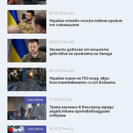
09:30, 09 юли 22
Украйна отново поиска повече оръжия
от съюзниците
09:05, 07 юли 22
Зеленски доволен от мощното
действие на оръжията на Запада
08:57, 05 юли 22
Украйна оцени на 750 млрд. евро
възстановяването си от войната
17:15, 03 юли 22
ОБНОВЕНА
Трима загинали в Белгород заради
задействана противовъздушна
отбрана
18:05, 27 юни 22
ОБНОВЕНА
ВИДЕО