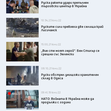
Руска ракета удари препълнен
търговски център в Украйна
10:34, 23 юни 22
Руските сили превзеха две селища край
Лисичанск
15:00, 21 юни 22
„Вие сте моят герой“: Бен Стилър се
срещна със Зеленски
08:10, 21 юни 22
Руски обстрел унищожи хранителен
склад в Одеса
09:41, 19 юни 22
ВИДЕО
НАТО: Войната в Украйна може да
продължи с години