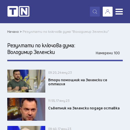
X
Начало >
Резултати по ключова дума "Володимир Зеленски"
Резултати по ключова дума:
Володимир Зеленски
Намерени 100
09:20, 24 яну 23
Втори помощник на Зеленски се
оттегля
11:55, 17 яну 23
Съветник на Зеленски подаде оставка
09:40, 17 яну 23