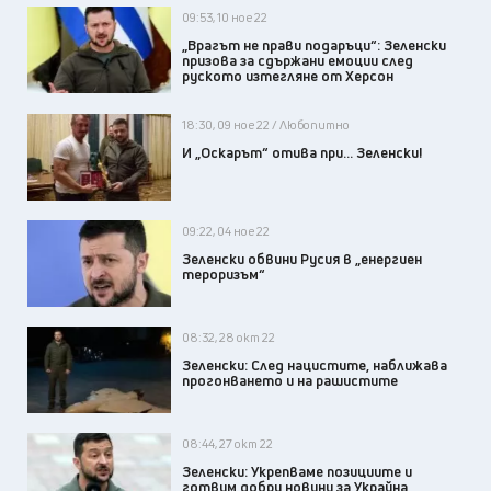
09:53, 10 ное 22
„Врагът не прави подаръци“: Зеленски
призова за сдържани емоции след
руското изтегляне от Херсон
18:30, 09 ное 22 / Любопитно
И „Оскарът“ отива при... Зеленски!
09:22, 04 ное 22
Зеленски обвини Русия в „енергиен
тероризъм“
08:32, 28 окт 22
Зеленски: След нацистите, наближава
прогонването и на рашистите
08:44, 27 окт 22
Зеленски: Укрепваме позициите и
готвим добри новини за Украйна