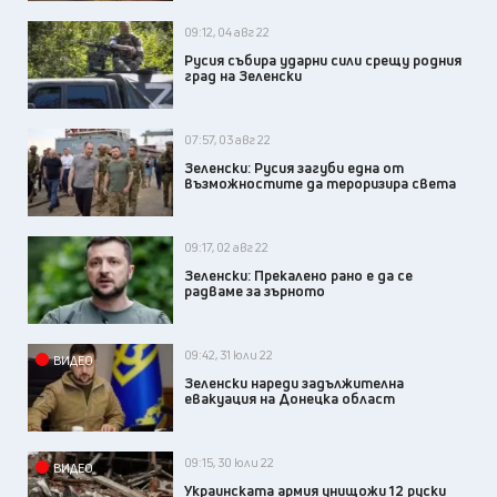
09:12, 04 авг 22
Русия събира ударни сили срещу родния
град на Зеленски
07:57, 03 авг 22
Зеленски: Русия загуби една от
възможностите да тероризира света
09:17, 02 авг 22
Зеленски: Прекалено рано е да се
радваме за зърното
09:42, 31 юли 22
ВИДЕО
Зеленски нареди задължителна
евакуация на Донецка област
09:15, 30 юли 22
ВИДЕО
Украинската армия унищожи 12 руски