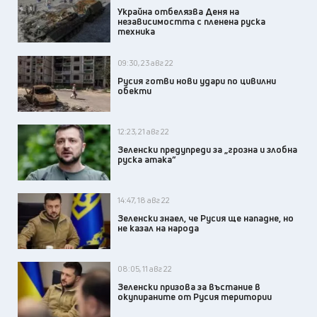
Украйна отбелязва Деня на
независимостта с пленена руска
техника
09:30, 23 авг 22
Русия готви нови удари по цивилни
обекти
12:23, 21 авг 22
Зеленски предупреди за „грозна и злобна
руска атака“
14:47, 18 авг 22
Зеленски знаел, че Русия ще нападне, но
не казал на народа
08:05, 11 авг 22
Зеленски призова за въстание в
окупираните от Русия територии