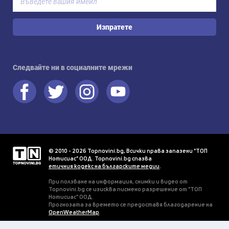
Изпратете
Следвайте ни в социалните мрежи
© 2010 - 2026 Topnovini.bg, Всички права запазени "ТОП
Нотисиас" ООД. Topnovini.bg спазва
етичния кодекс на българските медии
.
При ползване на информация, снимки и видео от
Topnovini.bg се изисква писмено разрешение от "ТОП
Нотисиас" ООД.
Прогнозата за времето се предоставя благодарение на
OpenWeatherMap
.