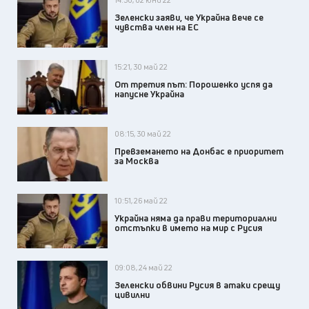
Зеленски заяви, че Украйна вече се
чувства член на ЕС
15:21, 30 май 22
От третия път: Порошенко успя да
напусне Украйна
08:15, 30 май 22
Превземането на Донбас е приоритет
за Москва
10:51, 26 май 22
Украйна няма да прави териториални
отстъпки в името на мир с Русия
09:08, 24 май 22
Зеленски обвини Русия в атаки срещу
цивилни