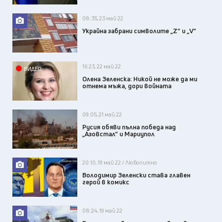
08:35, 23 май 22
Украйна забрани символите „Z“ и „V“
16:23, 22 май 22
ВИДЕО
Олена Зеленска: Никой не може да ми
отнема мъжа, дори войната
09:05, 21 май 22
Русия обяви пълна победа над
„Азовстал“ и Мариупол
20:10, 19 май 22 / Любопитно
Володимир Зеленски става главен
герой в комикс
08:24, 19 май 22