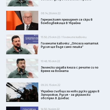
08:14, 26 окт 22
Германският президент се скри в
бомбоубежище в Украйна
15:50, 25 окт 22 / Големите кавички
Големите кавички: „Отсега нататък
Русия ще бъде само пешка“
10:49, 18 окт 22
Зеленски издава книга с речите си по
време на войната
09:20, 15 окт 22
Украйна съобщи за нови руски удари в
Запорожие, Русия - за украински
обстрел в Донбас
14:50, 14 окт 22
ОБНОВЕНА