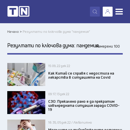
X
Начало >
Резултати по ключова дума "пандемия"
Резултати по ключова дума:
пандемия
Намерени 100
15:09, 22 дек 22
Как Китай се справя с недостига на
лекарства в ситуацията на Covid
09:17, 13 дек 22
СЗО: Прекалено рано е да прекратим
извънредната ситуация заради COVID-
19
18:35, 05 дек 22 / Любопитно
Мозъците на тийнейджърите остарели