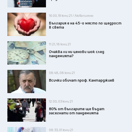
16:00, 19 юни 21 / Любопитно
България е на 45-о място по щедрост
в света
11:21, 18 юни 21
Очаква ли ни ценови шок след
пандемията?
08:48, 08 юни 21
Всички обичат проф. Кантарджиев
12:00, 03 юни 21
80% от българите ще бъдат
засегнати от пандемията
08:33, 01 юни 21