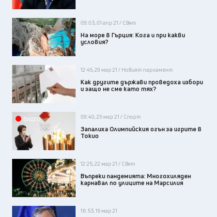
09:03, 01 апр 21 / Свят
На море в Гърция: Кога и при какви
условия?
12:45, 29 мар 21 / Новият парламент
Как другите държави проведоха избори
и защо не сме като тях?
09:40, 25 мар 21 / Спорт
ВИДЕО
Запалиха Олимпийския огън за игрите в
Токио
12:25, 22 мар 21 / Свят
Въпреки пандемията: Многохиляден
карнавал по улиците на Марсилия
18:53, 16 мар 21