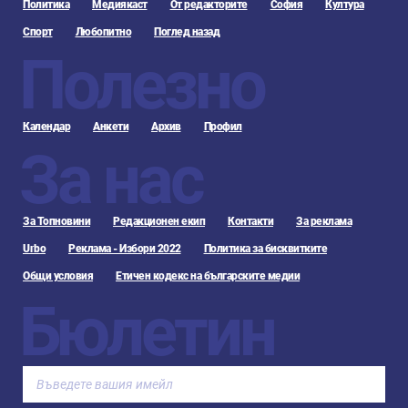
Политика
Медиякаст
От редакторите
София
Култура
Спорт
Любопитно
Поглед назад
Полезно
Календар
Анкети
Архив
Профил
За нас
За Топновини
Редакционен екип
Контакти
За реклама
Urbo
Реклама - Избори 2022
Политика за бисквитките
Общи условия
Етичен кодекс на българските медии
Бюлетин