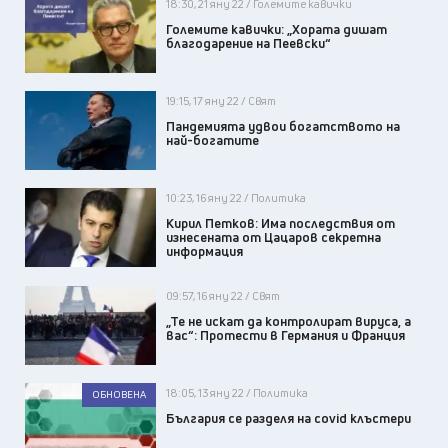
18:30, 21 яну 22 / Големите кавички
Големите кавички: „Хората дишат
благодарение на Пеевски“
19:15, 17 яну 22 / Свят
Пандемията удвои богатството на
най-богатите
10:23, 16 яну 22 / Политика
Кирил Петков: Има последствия от
изнесената от Цацаров секретна
информация
09:57, 16 яну 22 / Свят
„Те не искат да контролират вируса, а
вас“: Протести в Германия и Франция
18:05, 13 яну 22 / Политика
ОБНОВЕНА
България се разделя на covid клъстери