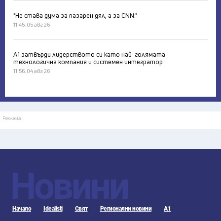
"Не става дума за пазарен дял, а за CNN."
11:45, 05 авг 26
А1 затвърди лидерството си като най-голямата
технологична компания и системен интегратор
11:56, 04 авг 26
Реклама
Новини
Начало
Idealisti
Свят
Регионални новини
А1