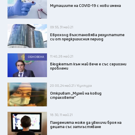
Мутациите на COVID-19 с нови имена
09:55, 31 май 21
Еврохолд възстановява резултатите
си от предкризисния период
11:40, 28 май 21
ОБНОВЕНА
Бюджетът към май вече е със сериозни
проблеми
20:00, 24 май 21 / Култура
Откриват „Музей на ковид
страховете“
18:30, 11 май 21
Пандемията може да увеличи броя на
децата със затлъстяване