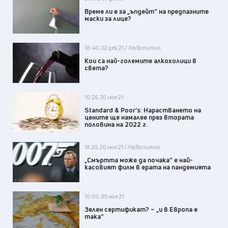
Време ли е за „ъпдейт“ на предпазните
маски за лице?
18:40, 02 дек 21 / Любопитно
Кои са най-големите алкохолици в
света?
10:26, 30 ное 21
Standard & Poor's: Нарастването на
цените ще намалее през втората
половина на 2022 г.
19:20, 20 ное 21 / Любопитно
„Смъртта може да почака“ е най-
касовият филм в ерата на пандемията
10:00, 05 ное 21
Зелен сертификат? – „и в Европа е
така“