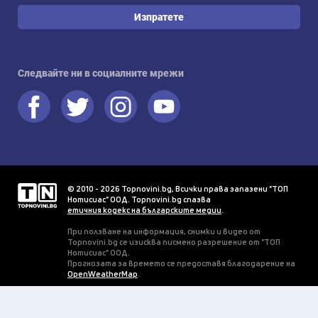
Изпратете
Следвайте ни в социалните мрежи
© 2010 - 2026 Topnovini.bg, Всички права запазени "ТОП
Нотисиас" ООД. Topnovini.bg спазва
етичния кодекс на българските медии
.
При ползване на информация, снимки и видео от
Topnovini.bg се изисква писмено разрешение от "ТОП
Нотисиас" ООД.
Прогнозата за времето се предоставя благодарение на
OpenWeatherMap
.