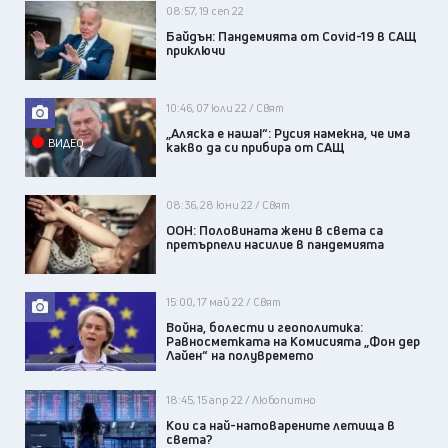
08:57, 19 сеп 22
Байдън: Пандемията от Covid-19 в САЩ
приключи
10:46, 07 юли 22 / Свят
„Аляска e наша!“: Русия намекна, че има
ВИДЕО
какво да си прибира от САЩ
08:36, 28 юни 22 / Свят
ООН: Половината жени в света са
претърпели насилие в пандемията
15:00, 17 май 22 / Свят
Война, болести и геополитика:
Равносметката на Комисията „Фон дер
Лайен“ на полувремето
18:45, 15 апр 22 / Любопитно
Кои са най-натоварените летища в
света?