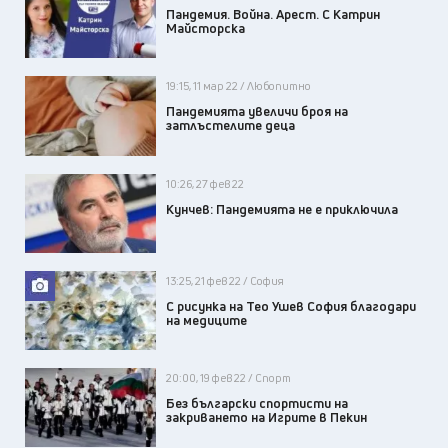
Пандемия. Война. Арест. С Катрин
Майсторска
19:15, 11 мар 22 / Любопитно
Пандемията увеличи броя на
затлъстелите деца
10:26, 27 фев 22
Кунчев: Пандемията не е приключила
13:25, 21 фев 22 / София
С рисунка на Тео Ушев София благодари
на медиците
20:00, 19 фев 22 / Спорт
Без български спортисти на
закриването на Игрите в Пекин