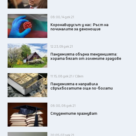
08:00, 14 дек 21
Коронавирусът у нас: Ръст на
починалите за денонощие
12:23, 09 дек 21
Пандемията обърна тенденцията:
хората бягат от големите градове
11:15, 08 дек 21 / Свят
Пандемията е направила
свръхбогатите още по-богати
08:00, 08 дек 21
Студентите празнуват
20:05, 07 дек 21