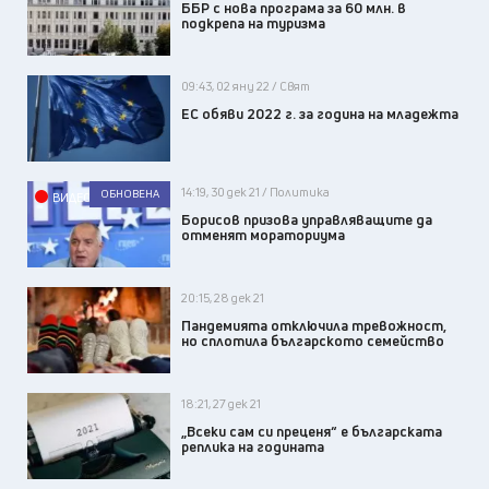
ББР с нова програма за 60 млн. в
подкрепа на туризма
09:43, 02 яну 22 / Свят
EС обяви 2022 г. за година на младежта
14:19, 30 дек 21 / Политика
ОБНОВЕНА
ВИДЕО
Борисов призова управляващите да
отменят мораториума
20:15, 28 дек 21
Пандемията отключила тревожност,
но сплотила българското семейство
18:21, 27 дек 21
„Всеки сам си преценя“ е българската
реплика на годината