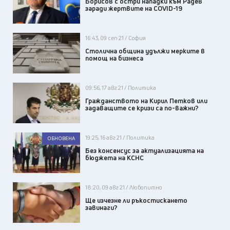
Борисов с остри нападки към Радев
заради жертвите на COVID-19
16:43, 09 сеп 21 / София
Столична община удължи мерките в
помощ на бизнеса
09:56, 17 авг 21 / Политика
Гражданството на Кирил Петков или
задаващите се кризи са по-важни?
19:25, 16 авг 21 / Политика
ОБНОВЕНА
Без консенсус за актуализацията на
бюджета на КСНС
18:20, 09 авг 21 / Любопитно
Ще изчезне ли ръкостискането
завинаги?