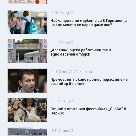
13:45, 13 яну 22
Най-строгите мерките са в Германия, а
на кое място се нареждаме ние?
15:07, 12 яну 22
„Арсенал“ пуска работниците в
едномесечен отпуск
14:16, 12 яну 22 / Политика
Премиерът покани протестиращите на
разговор в петък
12:53, 07 яну 22
Отново отменят фестивала „Сурва“ в
Перник
13:51, 04 яну 22