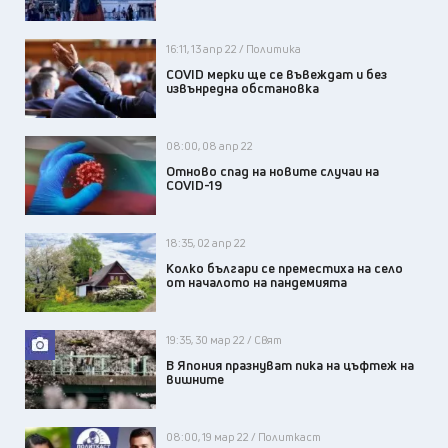
16:11, 13 апр 22 / Политика
COVID мерки ще се въвеждат и без
извънредна обстановка
08:00, 08 апр 22
Отново спад на новите случаи на
COVID-19
18:35, 02 апр 22
Колко българи се преместиха на село
от началото на пандемията
19:35, 30 мар 22 / Свят
В Япония празнуват пика на цъфтеж на
вишните
08:00, 19 мар 22 / Политкаст