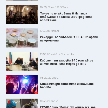
18:35, 09 май 21 / Свят
Танци по плажовете в Испания
отбелязаха края на извънредното
положение
12:30, 06 май 21
Рекордни постъпления в НАП въпреки
пандемията
13:55, 05 май 21 / Политика
Кабинетът гласува 240 млн. лв. за
антикризисните мерки до юни
08:20, 29 апр 21
Отварят дискотеките и нощните
барове
10:43, 27 апр 21
ВИДЕО
COVID-19 по света: В Индия маските