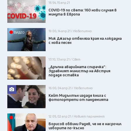
16:54, 15 апр 21
COVID-19 по света: 160 нови случая в
минута в Европа
19:00, 14 апр 21 / Любопитно
ВИДЕО
Мик Джагър отбеляза края на локдауна
с нова песен
13:10, 13 апр 21 / Свят
„Дръпна аварийната спирачка“:
Здравният министър на Австрия
подаде оставка
16:00, 04 апр 21 / Любопитно
Кейт Мидълтън издаде книга с
фотопортрети от пандемията
12:05, 02 апр 21 / Новият парламент
ВИДЕО
Борисов обвини Радев, че не е насрочил
изборите по-късно