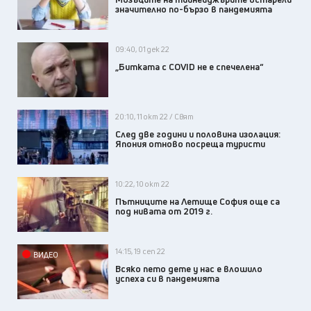
значително по-бързо в пандемията
09:40, 01 дек 22
„Битката с COVID не е спечелена“
20:10, 11 окт 22 / Свят
След две години и половина изолация:
Япония отново посреща туристи
10:22, 10 окт 22
Пътниците на Летище София още са
под нивата от 2019 г.
14:15, 19 сеп 22
ВИДЕО
Всяко пето дете у нас е влошило
успеха си в пандемията