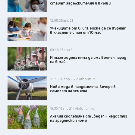
стават задължителни и вкъщи
12:05, 25 апр 21
Учениците от 6. и 11. може да се върнат
в класните стаи от 10 май
09:46, 23 апр 21
И тази година няма да има военен парад
на 6 май
18:35, 20 апр 21 / Любопитно
Нова мода в пандемията: вечеря в
самолет на земята
19:30, 16 апр 21 / Любопитно
Англия сполетяна от „беда” – недостиг
на градински гноми