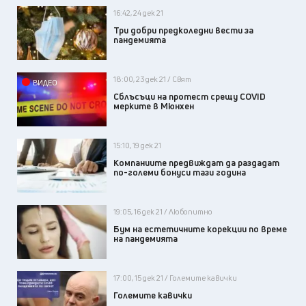
16:42, 24 дек 21
Три добри предколедни вести за
пандемията
18:00, 23 дек 21 / Свят
ВИДЕО
Сблъсъци на протест срещу COVID
мерките в Мюнхен
15:10, 19 дек 21
Компаниите предвиждат да раздадат
по-големи бонуси тази година
19:05, 16 дек 21 / Любопитно
Бум на естетичните корекции по време
на пандемията
17:00, 15 дек 21 / Големите кавички
Големите кавички