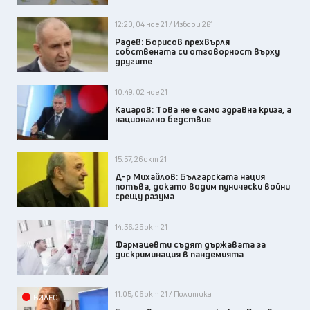
12:20, 04 ное 21 / Избори 2в1
Радев: Борисов прехвърля
собствената си отговорност върху
другите
10:49, 02 ное 21
Кацаров: Tова не е само здравна криза, а
национално бедствие
15:57, 26 окт 21
Д-р Михайлов: Българската нация
потъва, докато водим пунически войни
срещу разума
14:36, 25 окт 21
Фармацевти съдят държавата за
дискриминация в пандемията
11:05, 06 окт 21 / Политика
ВИДЕО