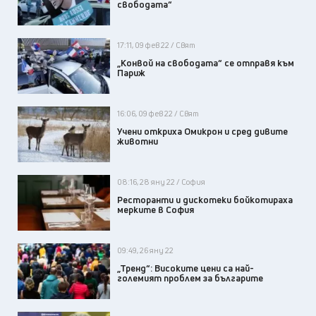
свободата“
17:11, 09 фев 22 / Свят
„Конвой на свободата“ се отправя към
Париж
16:06, 09 фев 22 / Свят
Учени откриха Омикрон и сред дивите
животни
08:16, 28 яну 22 / София
Ресторанти и дискотеки бойкотираха
мерките в София
09:49, 26 яну 22
„Тренд“: Високите цени са най-
големият проблем за българите