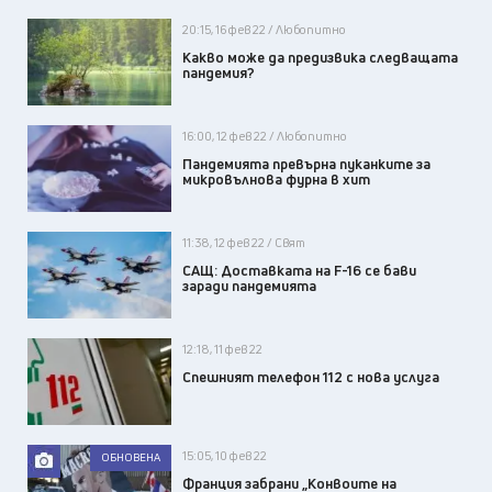
20:15, 16 фев 22 / Любопитно
Какво може да предизвика следващата
пандемия?
16:00, 12 фев 22 / Любопитно
Пандемията превърна пуканките за
микровълнова фурна в хит
11:38, 12 фев 22 / Свят
САЩ: Доставката на F-16 се бави
заради пандемията
12:18, 11 фев 22
Спешният телефон 112 с нова услуга
15:05, 10 фев 22
ОБНОВЕНА
Франция забрани „Конвоите на