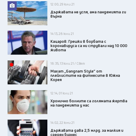
12:00, 29 юли 21
Държавата не успя, ама пандемията ги
върна
14:13, 28 юли 21
Кацаров: Грешки в борбата с
коронавируса са ни стрували над 10 000
живота
18:35, 13 юли 21 / Свят
ВИДЕО
Махат „Gangnam Style“ от
плейлистите на фитнесите в Южна
Корея
12:14, 01 юли 21
Хронично болните са голямата жертва
на пандемията у нас
14:02, 22 юни 21
Държавата дава 2,5 млрд. за малкия и
среден бизнес