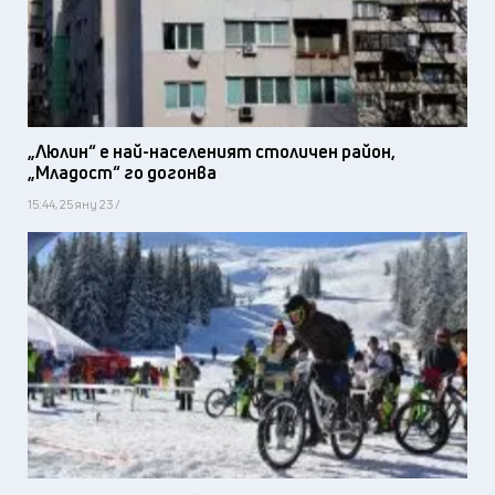
„Люлин“ е най-населеният столичен район,
„Младост“ го догонва
15:44, 25 яну 23 /