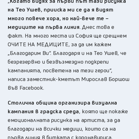
„
Когато видях за първи път тази рисунка
на Тео Ушев, прииска ми се да я видят
много повече хора, но най-вече те –
медиците на първа линия
. Днес това е
факт. На много места из София ще срещнем
ОЧИТЕ НА МЕДИЦИТЕ, за да им кажем
„Благодарим Ви“. Благодаря и на Тео Ушев, че
безрезервно и безвъзмездно подкрепи
кампанията, посветена на тези герои“,
написа заместник-кметът Мирослав Боршош
във Facebook.
Столична община организира визуална
кампания в градска среда
, която ще покаже
емоционалната рисунка на артиста, за да
благодари на всички медици, които са на
първа линия в битката с коронавируса.