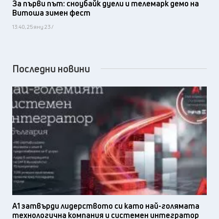
За първи път: сноубайк дуели и телемарк демо на
Витоша зимен фест
13:40, 25 яну 23 /
Последни новини
А1 затвърди лидерството си като най-голямата
технологична компания и системен интегратор