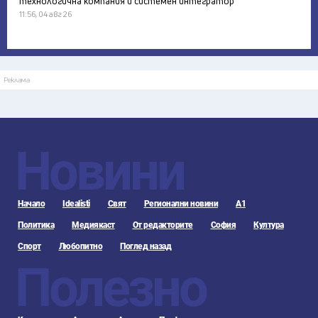
технологична компания и системен интегратор
11:56, 04 авг 26
Реклама
Новини
Начало
Idealisti
Свят
Регионални новини
А1
Политика
Медиякаст
От редакторите
София
Култура
Спорт
Любопитно
Поглед назад
Полезно