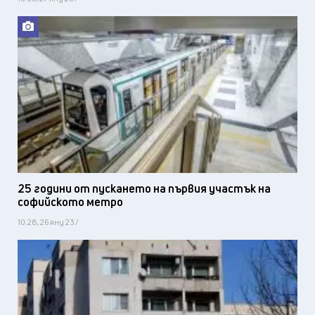
25 години от пускането на първия участък на
софийското метро
10:28, 26 яну 23 /