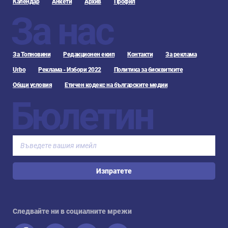
Календар
Анкети
Архив
Профил
За нас
За Топновини
Редакционен екип
Контакти
За реклама
Urbo
Реклама - Избори 2022
Политика за бисквитките
Общи условия
Етичен кодекс на българските медии
Бюлетин
Изпратете
Следвайте ни в социалните мрежи