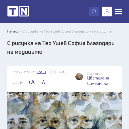
X
Начало >
С рисунка на Тео Ушев София благодари на медиците
С рисунка на Тео Ушев София благодари
на медиците
13:25, 21 фев 22 /
София
3214
Редактор:
Цветилена
+A
-A
Шрифт:
Симеонова