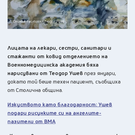
Снимка: Facebook / Теодор Ушев
Лицата на лекари, сестри, санитари и
стажанти от ковид отделението на
Военномедицинска академия бяха
нарисувани от Теодор Ушев
през януари,
докато той беше техен пациент, съобщиха
от Столична община.
Изкуството като благодарност: Ушев
подари рисунките си на ангелите-
пазители от ВМА