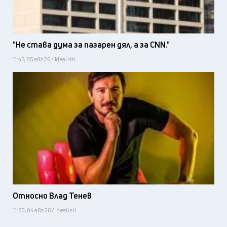
"Не става дума за пазарен дял, а за CNN."
11:45, 05 авг 26 / Idealisti
Относно Влад Тенев
11:50, 04 авг 26 / Idealisti