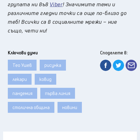
групата ни във
Viber
! Значимите теми и
различните гледни точки са още по-близо до
теб! Всички са в социалните мрежи – ние
също, чети ни!
Ключови думи
Споделете в:
Тео Ушев
рисунка
лекари
ковид
пандемия
първа линия
столична община
новини