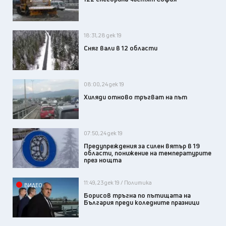
18:31, 28 дек 19
Сняг вали в 12 области
08:00, 24 дек 19
Хиляди отново тръгват на път
07:50, 24 дек 19
Предупреждения за силен вятър в 19
области, понижение на температурите
през нощта
11:49, 23 дек 19 / Политика
ВИДЕО
Борисов тръгна по пътищата на
България преди коледните празници