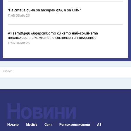
"Не става дума за пазарен дял, а за CNN."
11:45, 05 авг 26
А1 затвърди лидерството си като най-голямата
технологична компания и системен интегратор
11:56, 04 авг 26
Реклама
Новини
Начало
Idealisti
Свят
Регионални новини
А1