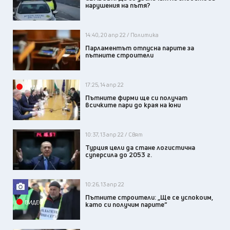
нарушения на пътя?
14:40, 20 апр 22 / Политика
Парламентът отпусна парите за
пътните строители
17:25, 14 апр 22
ВИДЕО
Пътните фирми ще си получат
всичките пари до края на юни
10:37, 13 апр 22 / Свят
Турция цели да стане логистична
суперсила до 2053 г.
10:26, 13 апр 22
Пътните строители: „Ще се успокоим,
ВИДЕО
като си получим парите“