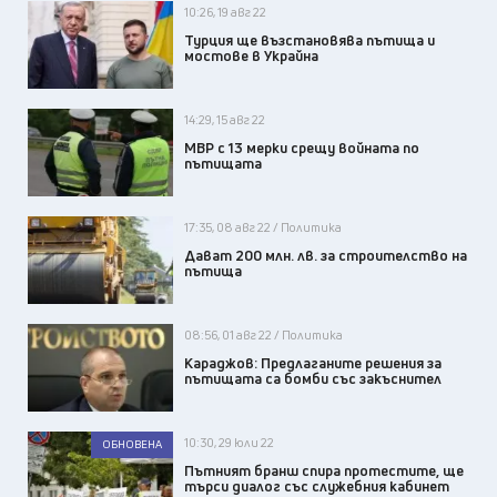
10:26, 19 авг 22
Турция ще възстановява пътища и
мостове в Украйна
14:29, 15 авг 22
МВР с 13 мерки срещу войната по
пътищата
17:35, 08 авг 22 / Политика
Дават 200 млн. лв. за строителство на
пътища
08:56, 01 авг 22 / Политика
Караджов: Предлаганите решения за
пътищата са бомби със закъснител
10:30, 29 юли 22
ОБНОВЕНА
Пътният бранш спира протестите, ще
търси диалог със служебния кабинет