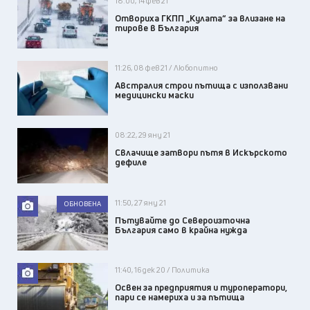
18:00, 14 фев 21
Отвориха ГКПП „Кулата“ за влизане на
тирове в България
11:26, 08 фев 21 / Любопитно
Австралия строи пътища с използвани
медицински маски
08:22, 29 яну 21
Свлачище затвори пътя в Искърското
дефиле
11:50, 27 яну 21
ОБНОВЕНА
Пътувайте до Североизточна
България само в крайна нужда
11:40, 16 дек 20 / Политика
Освен за предприятия и туроператори,
пари се намериха и за пътища