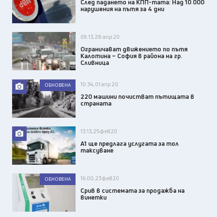
След падането на КПП-тата: Над 10 000
нарушения на пътя за 4 дни
09:13, 28 апр 20
Ограничават движението по пътя
Калотина – София в района на гр.
Сливница
10:34, 01 апр 20
ОБНОВЕНА
220 машини почистват пътищата в
страната
13:13, 25 фев 20
A1 ще предлага услугата за тол
таксуване
16:00, 23 фев 20
ОБНОВЕНА
Срив в системата за продажба на
винетки