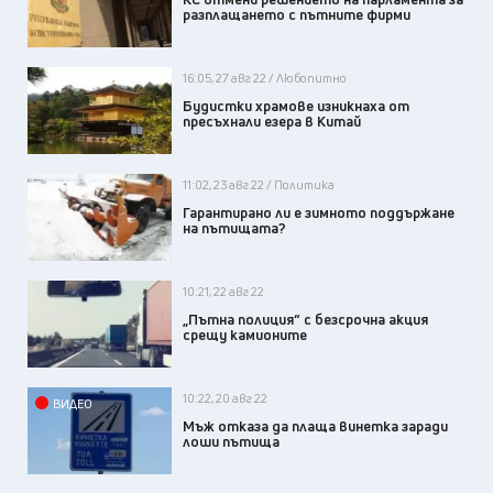
разплащането с пътните фирми
16:05, 27 авг 22 / Любопитно
Будистки храмове изникнаха от
пресъхнали езера в Китай
11:02, 23 авг 22 / Политика
Гарантирано ли е зимното поддържане
на пътищата?
10:21, 22 авг 22
„Пътна полиция“ с безсрочна акция
срещу камионите
10:22, 20 авг 22
ВИДЕО
Мъж отказа да плаща винетка заради
лоши пътища