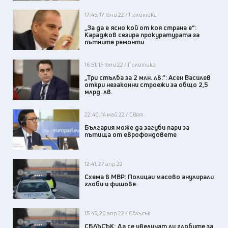
17:45, 17 юни 22 / Политика
„За да е ясно кой от коя страна е“:
Караджов сезира прокуратурата за
пътните ремонти
16:51, 15 юни 22 / Политика
„Три стълба за 2 млн. лв.“: Асен Василев
откри незаконни строежи за общо 2,5
млрд. лв.
22:40, 14 май 22 / Свят
България може да загуби пари за
пътища от еврофондовете
12:41, 27 апр 22
Схема в МВР: Полицаи масово анулирали
глоби и фишове
15:45, 20 апр 22 / Сблъсък
СБЛЪСЪК: Да се увеличат ли глобите за