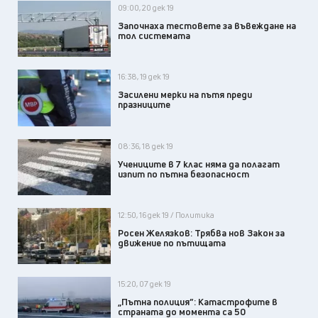
09:00, 20 дек 19
Започнаха тестовете за въвеждане на
тол системата
16:38, 19 дек 19
Засилени мерки на пътя преди
празниците
08:36, 18 дек 19
Учениците в 7 клас няма да полагат
изпит по пътна безопасност
12:50, 16 дек 19 / Политика
Росен Желязков: Трябва нов Закон за
движение по пътищата
15:20, 07 дек 19
„Пътна полиция”: Катастрофите в
страната до момента са 50