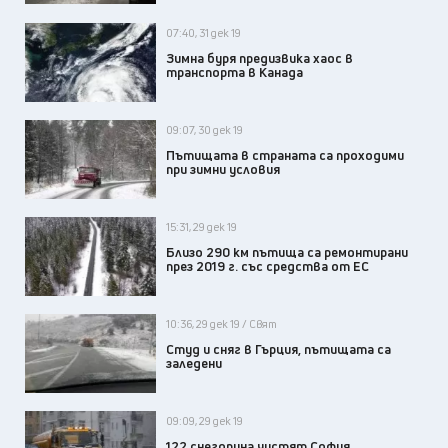
07:40, 31 дек 19
Зимна буря предизвика хаос в
транспорта в Канада
09:07, 30 дек 19
Пътищата в страната са проходими
при зимни условия
15:31, 29 дек 19
Близо 290 км пътища са ремонтирани
през 2019 г. със средства от ЕС
10:36, 29 дек 19 / Свят
Студ и сняг в Гърция, пътищата са
заледени
09:09, 29 дек 19
122 снегорина чистят София