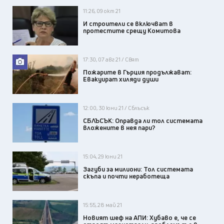
11:26, 09 окт 21
И строители се включват в
протестите срещу Комитова
17:30, 07 авг 21 / Свят
Пожарите в Гърция продължават:
Евакуират хиляди души
12:00, 30 юни 21 / Сблъсък
СБЛЪСЪК: Оправда ли тол системата
вложените в нея пари?
15:04, 29 юни 21
Загуби за милиони: Тол системата
скъпа и почти неработеща
15:55, 28 май 21
Новият шеф на АПИ: Хубаво е, че се