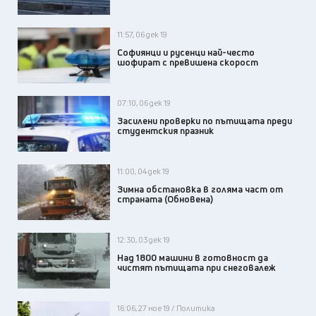
11:57, 06 дек 19
Софиянци и русенци най-често
шофират с превишена скорост
07:10, 06 дек 19
Засилени проверки по пътищата преди
студентския празник
11:00, 04 дек 19
Зимна обстановка в голяма част от
страната (Обновена)
12:30, 03 дек 19
Над 1800 машини в готовност да
чистят пътищата при снеговалеж
16:06, 27 ное 19 / Политика