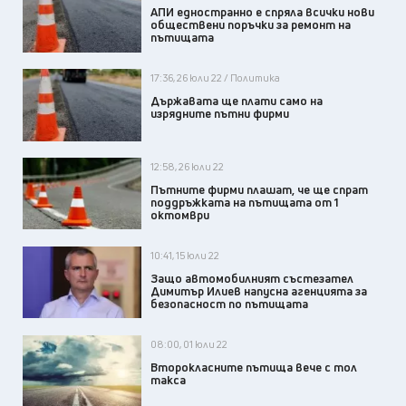
АПИ едностранно e спряла всички нови
обществени поръчки за ремонт на
пътищата
17:36, 26 юли 22 / Политика
Държавата ще плати само на
изрядните пътни фирми
12:58, 26 юли 22
Пътните фирми плашат, че ще спрат
поддръжката на пътищата от 1
октомври
10:41, 15 юли 22
Защо автомобилният състезател
Димитър Илиев напусна агенцията за
безопасност по пътищата
08:00, 01 юли 22
Второкласните пътища вече с тол
такса