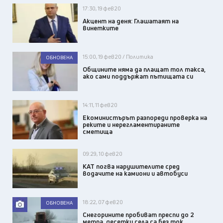
17:30, 19 фев 20
Акцент на деня: Глашатаят на
винетките
15:00, 19 фев 20 / Политика
ОБНОВЕНА
Общините няма да плащат тол такса,
ако сами поддържат пътищата си
14:11, 11 фев 20
Екоминистърът разпореди проверка на
реките и нерегламентираните
сметища
09:29, 10 фев 20
КАТ погва нарушителите сред
водачите на камиони и автобуси
18:22, 07 фев 20
ОБНОВЕНА
Снегорините пробиват преспи до 2
метра, десетки села са без ток