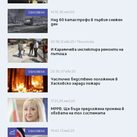
14:10, 30 ное 20
ОБНОВЕНА
Над 60 катастрофи в първия снежен
ден
20:56, 12 авг 20 / Политика
И Караянчева инспектира ремонти на
пътища
20:30, 07 авг 20
ОБНОВЕНА
Частично бедствено положение в
Хасковско заради пожари
17:21, 28 май 20
МРРБ: Ще бъде предложена промяна в
обхвата на тол системата
16:40, 13 май 20
ОБНОВЕНА