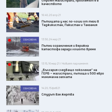
строят магистрали, проблемът е в
качеството
16:40, 20 апр 21
Пътищата у нас по-лоши от тези в
Таджикистан, Пакистан и Танзания
13:50, 24 мар 21
ОБНОВЕНА
ВИДЕО
Пътни ограничения и верижна
катастофа заради лошото време
13:15, 16 мар 21 / Новият парламент
ВИДЕО
„България следващо поколение“ на
ГЕРБ – магистрали, пътища и 500 евро
минимална заплата
14:20, 15 фев 21
ОБНОВЕНА
Студът взе жертва