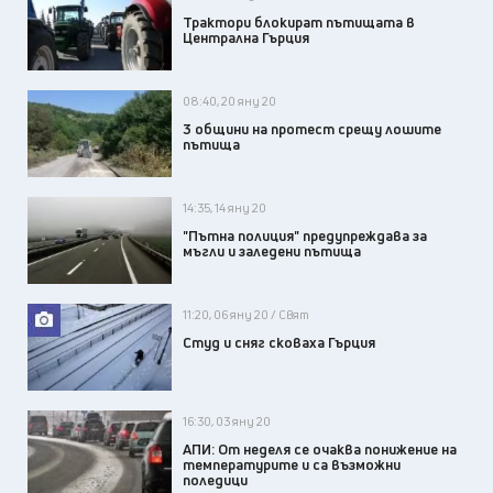
Трактори блокират пътищата в
Централна Гърция
08:40, 20 яну 20
3 общини на протест срещу лошите
пътища
14:35, 14 яну 20
"Пътна полиция" предупреждава за
мъгли и заледени пътища
11:20, 06 яну 20 / Свят
Студ и сняг сковаха Гърция
16:30, 03 яну 20
АПИ: От нeделя се очаква понижение на
температурите и са възможни
поледици