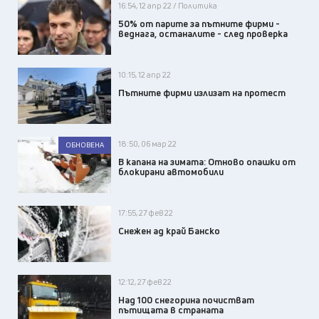
16:54, 12 апр 22 / Политика
50% от парите за пътните фирми -
веднага, останалите - след проверка
10:15, 12 апр 22
Пътните фирми излизат на протест
18:50, 06 мар 22
ОБНОВЕНА
В капана на зимата: Отново опашки от
блокирани автомобили
17:55, 27 фев 22
Снежен ад край Банско
12:12, 27 фев 22
Над 100 снегорина почистват
пътищата в страната