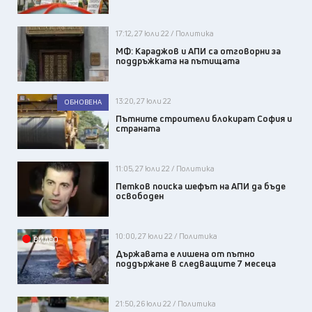
17:12, 27 юли 22 / Политика
МФ: Караджов и АПИ са отговорни за
поддръжката на пътищата
13:20, 27 юли 22
ОБНОВЕНА
Пътните строители блокират София и
страната
11:05, 27 юли 22 / Политика
Петков поиска шефът на АПИ да бъде
освободен
10:00, 27 юли 22 / Политика
ВИДЕО
Държавата е лишена от пътно
поддържане в следващите 7 месеца
21:50, 26 юли 22 / Политика