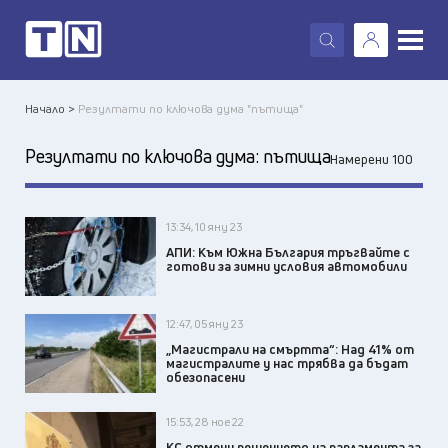
X
Начало >
Резултати по ключова дума "пътища"
Резултати по ключова дума:
пътища
Намерени 100
13:34, 10 яну 23
АПИ: Към Южна България тръгвайте с
готови за зимни условия автомобили
12:47, 05 яну 23
„Магистрали на смъртта“: Над 41% от
магистралите у нас трябва да бъдат
обезопасени
15:53, 28 ное 22
КС отмени решението на парламента за