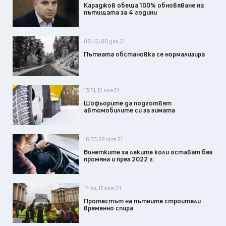
Караджов обеща 100% обновяване на
пътищата за 4 години
08:42, 08 дек 21
Пътната обстановка се нормализира
13:51, 12 ное 21
Шофьорите да подготвят
автомобилите си за зимата
16:30, 29 окт 21
Винетките за леките коли остават без
промяна и през 2022 г.
14:44, 12 окт 21
Протестът на пътните строители
временно спира