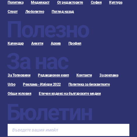
Политика
Медиякаст
От редакторите
София
Култура
Спорт
Любопитно
Поглед назад
Полезно
Календар
Анкети
Архив
Профил
За нас
За Топновини
Редакционен екип
Контакти
За реклама
Urbo
Реклама - Избори 2022
Политика за бисквитките
Общи условия
Етичен кодекс на българските медии
Бюлетин