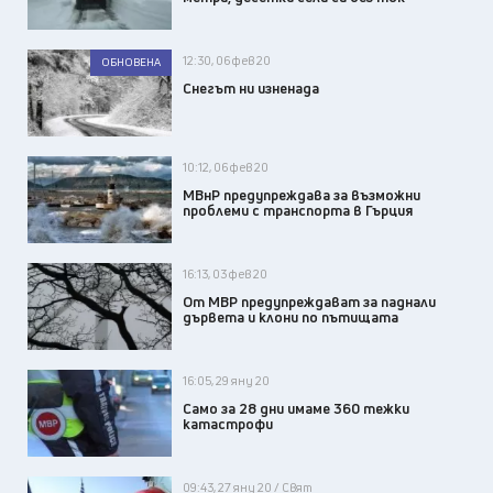
12:30, 06 фев 20
ОБНОВЕНА
Снегът ни изненада
10:12, 06 фев 20
МВнР предупреждава за възможни
проблеми с транспорта в Гърция
16:13, 03 фев 20
От МВР предупреждават за паднали
дървета и клони по пътищата
16:05, 29 яну 20
Само за 28 дни имаме 360 тежки
катастрофи
09:43, 27 яну 20 / Свят