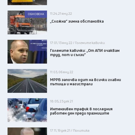
11:24, 21 яну 22
ОБНОВЕНА
„Сложна“ зимна обстановка
17:01, 13 яну 22 / Големите кавички
Големите кавички: „От АПИ очаквам
труд, пот и сълзи“
11:03, 06 яну 22
МРРБ започва одит на всички главни
пътища и магистрали
18:05, 23 дек 21
Интензивен трафик в последния
работен ден преди празниците
17:11, 19 дек 21 / Политика