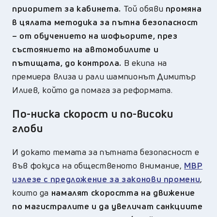
приоритет за кабинета.
Той обяви
промяна
в цялата методика за пътна безопасност
– от обучението на шофьорите, през
състоянието на автомобилите и
пътищата, до контрола.
В екипа на
премиера влиза и рали шампионът Димитър
Илиев, който да помага за реформата.
По-ниска скорост и по-високи
глоби
И докато темата за пътната безопасност е
във фокуса на общественото внимание,
МВР
излезе с предложение за законови промени
,
които да
намалят скоростта на движение
по магистралите и да увеличат санкциите