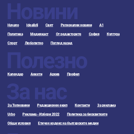
Новини
Начало
Idealisti
Свят
Регионални новини
А1
Политика
Медиякаст
От редакторите
София
Култура
Спорт
Любопитно
Поглед назад
Полезно
Календар
Анкети
Архив
Профил
За нас
За Топновини
Редакционен екип
Контакти
За реклама
Urbo
Реклама - Избори 2022
Политика за бисквитките
Общи условия
Етичен кодекс на българските медии