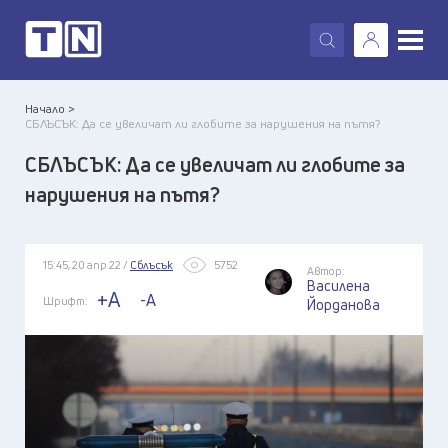
X
Начало >
СБЛЪСЪК: Да се увеличат ли глобите за нарушения на пътя?
СБЛЪСЪК: Да се увеличат ли глобите за
нарушения на пътя?
15:45, 20 апр 22 /
Сблъсък
5752
Автор:
Василена
+A
-A
Шрифт:
Йорданова