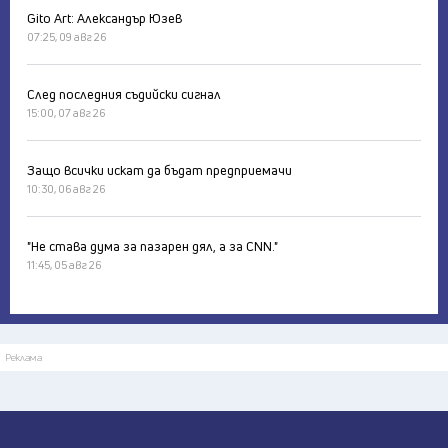
Gito Art: Александър Юзев
07:25, 09 авг 26
След последния съдийски сигнал
15:00, 07 авг 26
Защо всички искат да бъдат предприемачи
10:30, 06 авг 26
"Не става дума за пазарен дял, а за CNN."
11:45, 05 авг 26
Реклама