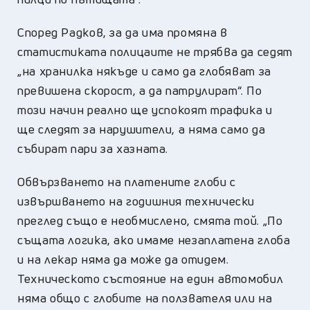
Според Радков, за да има промяна в
статистиката полицаите не трябва да седят
„на хранилка някъде и само да глобяват за
превишена скорост, а да патрулират“. По
този начин реално ще успокоят трафика и
ще следят за нарушители, а няма само да
събират пари за хазната.
Обвързването на платените глоби с
извършването на годишния технически
преглед също е необмислено, смята той. „По
същата логика, ако имаме незаплатена глоба
и на лекар няма да може да отидем.
Техническото състояние на един автомобил
няма общо с глобите на ползвателя или на