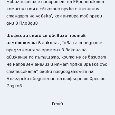
мобилността е приоритет на Европейската
комисия и тя е свързана пряко с жизнения
стандарт на човека“, коментира той преди
дни в Пловдив.
Шофьори също се обявиха против
измененията в закона.
„Това са поредните
предложения за промени в Закона за
движение по пътищата, които не се базират
на направен анализ и нямат пряка връзка със
статисиката“, заяви председателят на
Българско обединение на шофьорите Христо
Радков.
Error9