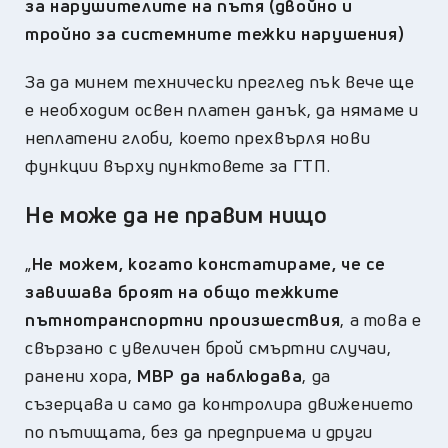
за нарушителите на пътя (двойно и
тройно за системните тежки нарушения)
За да минем технически преглед пък вече ще
е необходим освен платен данък, да нямаме и
неплатени глоби, което прехвърля нови
функции върху пунктовете за ГТП.
Не може да не правим нищо
„
Не можем, когато констатираме, че се
завишава броят на общо тежките
пътнотранспортни произшествия
, а това е
свързано с увеличен брой смъртни случаи,
ранени хора,
МВР да наблюдава
, да
съзерцава и само да контролира движението
по пътищата, без да предприема и други