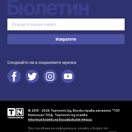
Бюлетин
Изпратете
Следвайте ни в социалните мрежи
© 2010 - 2026 Topnovini.bg, Всички права запазени "ТОП
Нотисиас" ООД. Topnovini.bg спазва
етичния кодекс на българските медии
.
При ползване на информация, снимки и видео от