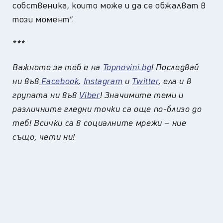
собственика, които може и да се обжалват в
този момент“.
***
Важното за теб е на
Topnovini.bg
! Последвай
ни във
Facebook
,
Instagram
и
Twitter
, ела и в
групата ни във
Viber
! Значимите теми и
различните гледни точки са още по-близо до
теб! Всички са в социалните мрежи – ние
също, чети ни!