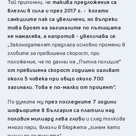
Той припомни, че
такива предложения са
влезли в сила и през 2017 г. - когато
санкциите пак са увеличени, но въпреки
това броят на загиналите по пътищата
не намалява, а напротив - увеличава се
.
„Законодателят предлага основно промени в
глобите за превишена скорост, при
положение, че по данни на „Пътна полиция
“
от превишена скорост годишно загиват
около 5 човека при общо около 700
загинали. Това е по-малко от процент“.
По думите му
през последните 7 години
шофьорите в България са платили над
половин милиард лева глоби
и след толкова
много пари, влезли в бюджета „гинем като
пилци по пътищата“.