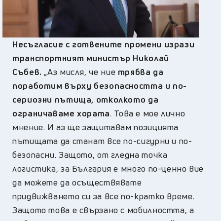
Несъгласие с готвените промени изрази
транспортният министър Николай
Събев.
„Аз мисля, че ние
трябва да
поработим върху безопасността и по-
сериозни пътища, отколкото да
ограничаваме хората
. Това е мое лично
мнение. И аз ще защитавам позицията
пътищата да станат все по-сигурни и по-
безопасни. Защото, от гледна точка
логистика, за България е много по-ценно вие
да можете да осъществявате
придвижването си за все по-кратко време.
Защото това е свързано с мобилността, а