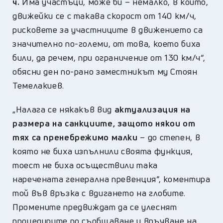
ч.
Има участъци, може би – немалко, в които,
движейки се с такава скорост от 140 км/ч,
рисковете за участниците в движението са
значително по-големи, от това, което биха
били, да речем, при ограничение от 130 км/ч“,
обясни ден по-рано заместникът му Стоян
Темелакиев.
„Налага се някакъв вид
актуализация на
размера на санкциите, защото някои от
тях са пренебрежимо малки
– до степен, в
която не биха изпълнили своята функция,
тоест не биха осъществили така
наречената генерална превенция“, коментира
той във връзка с вдигането на глобите.
Промените предвиждат да се улеснят
процедурите по съобщаване и връчване на