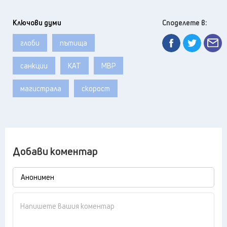
Ключови думи
Споделете в:
глоби
пътища
санкции
КАТ
МВР
магистрала
скорост
Добави коментар