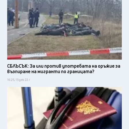
СБЛЪСЪК: За или против употребата на оръжие за
възпиране на мигранти по границата?
16:25, 13 дек 22 /