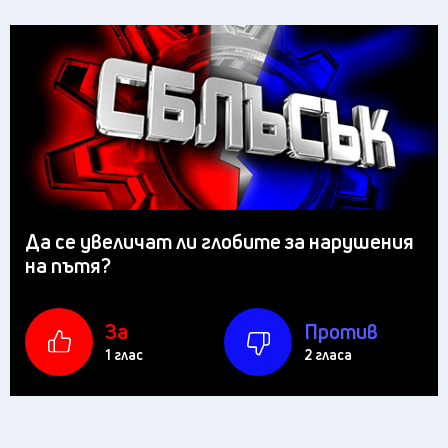
Да се увеличат ли глобите за нарушения
на пътя?
За
Против
1 глас
2 гласа