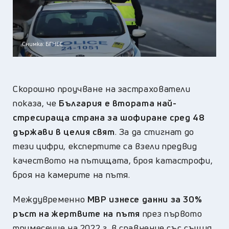
Снимка: БГНЕС
Скорошно проучване на застрахователи
показа, че
България е втората най-
стресираща страна за шофиране сред 48
държави в целия свят
. За да стигнат до
тези цифри, експертите са взели предвид
качеството на пътищата, броя катастрофи,
броя на камерите на пътя.
Междувременно
МВР изнесе данни за 30%
ръст на жертвите на пътя
през първото
тримесечие на 2022 г. в сравнение със същия