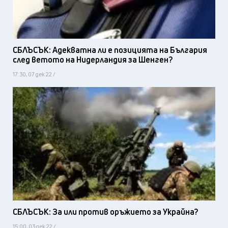
СБЛЪСЪК: Адекватна ли е позицията на България
след ветото на Нидерландия за Шенген?
17:30, 07 дек 22 /
СБЛЪСЪК: За или против оръжието за Украйна?
15:00, 03 дек 22 /