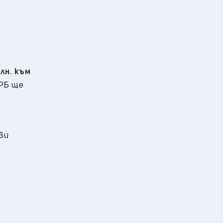
лн. към
РРБ ще
ави