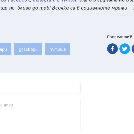
ще по-близо до теб! Всички са в социалните мрежи –
Споделете в:
ари
договори
пътища