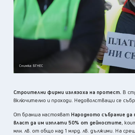
Снимка: БГНЕС
Строителни фирми излязоха на протест.
В ст
включително и проходи. Недоволстващи се събр
От бранша настояват
Народното събрание да 
власт да им изплати 50% от дейностите
, кои
млн. лв. от общо над 1 млрд. лв. дължими. На 