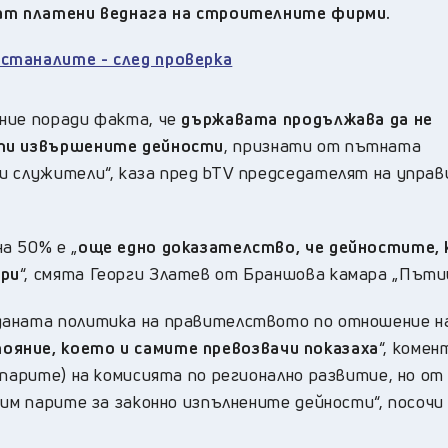
дат платени веднага на строителните фирми.
станалите - след проверка
ние поради факта, че
държавата продължава да не
ати извършените дейности
, признати от пътната
и служители“, каза пред bTV председателят на упра
а 50% е „
още едно доказателство, че дейностите,
ори
“, смята Георги Златев от Браншова камара „Пъти
даната политика на правителството по отношение н
яние, което и самите превозвачи показаха
“, комен
 парите) на комисията по регионално развитие, но от
чим парите за законно изпълнените дейности“, посочи