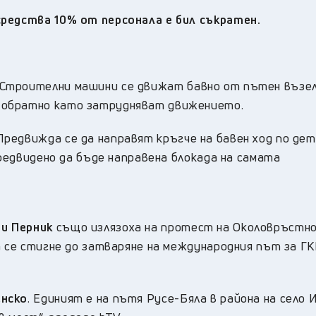
редства 10% от персонала е бил съкратен.
 Строителни машини се движат бавно от пътен възе
 обратно като затрудняват движението.
 Предвижда се да направят кръгче на бавен ход по де
предвидено да бъде направена блокада на самата
и Перник
също излязоха на протест на Околовръстн
а се стигне до затваряне на международния път за Г
енско
. Единият е на пътя Русе-Бяла в района на село 