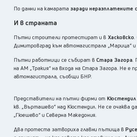
По данни на камарата
заради неразплатените с
И в страната
Пътни строители протестират и в
Хасковско
.
Димитровград към автомагистрала „Марица“ и
Пътни работници се събират в
Стара Загора
.
на АМ „Тракия“ на входа на Стара Загора. Не е 
автомагистрала, съобщи БНР.
Представители на пътни фирми от
Кюстендил 
кв. „Върташево“ над Кюстендил. Не се очаква д
„Гюешево“ и Северна Македония.
Два протеста затвориха главни пътища в
Рус