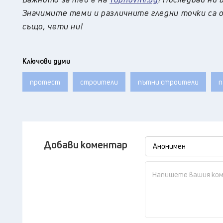
Значимите теми и различните гледни точки са о
също, чети ни!
Ключови думи
протест
строители
пътни строители
п
Добави коментар