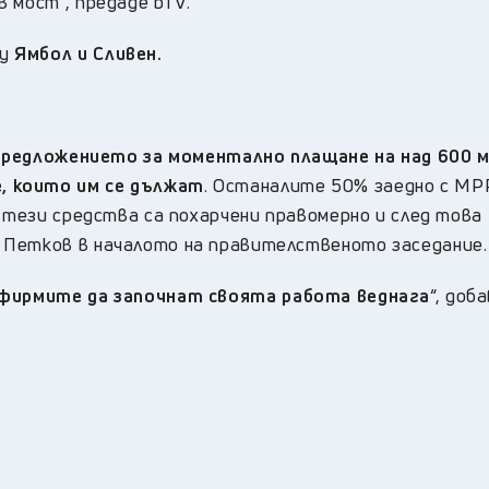
 мост“, предаде bTV.
ду
Ямбол и Сливен.
предложението за моментално плащане на над 600 м
, които им се дължат
. Останалите 50% заедно с М
и тези средства са похарчени правомерно и след това
 Петков в началото на правителственото заседание.
 фирмите да започнат своята работа веднага
“, доб