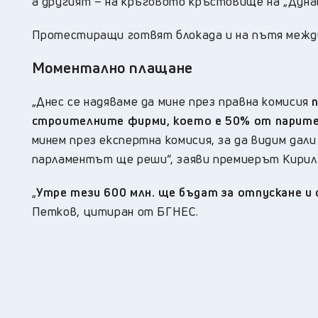
а другият – на кръговото кръстовище на „Дунав
Протестиращи готвят блокада и на пътя меж
Моментално плащане
„Днес се надяваме да мине през правна комисия
строителните фирми, което е 50% от парите
минем през експертна комисия, за да видим дал
парламентът ще реши“, заяви премиерът Кирил
„
Утре тези 600 млн. ще бъдат за отпускане и
Петков, цитиран от БГНЕС.