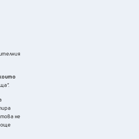
вителния
 които
ща“.
а
тира
 това не
 още