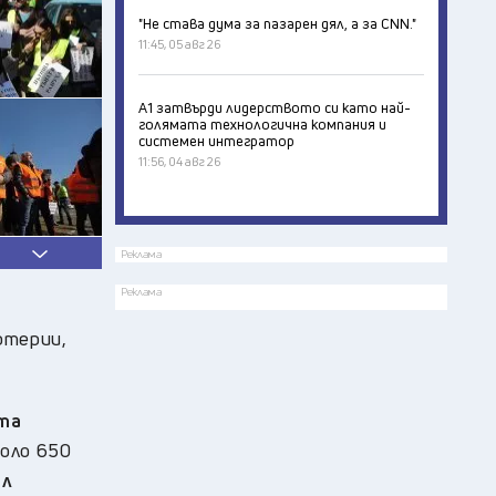
"Не става дума за пазарен дял, а за CNN."
11:45, 05 авг 26
А1 затвърди лидерството си като най-
голямата технологична компания и
системен интегратор
11:56, 04 авг 26
Реклама
Реклама
ртерии,
ата
коло 650
ил