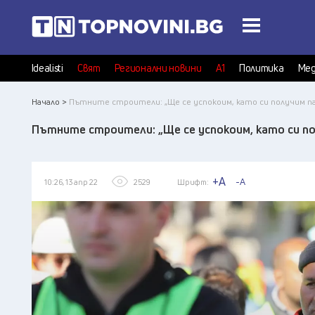
Idealisti
Свят
Регионални новини
А1
Политика
Мед
Начало >
Пътните строители: „Ще се успокоим, като си получим п
Пътните строители: „Ще се успокоим, като си п
+A
-A
10:26, 13 апр 22
2529
Шрифт: