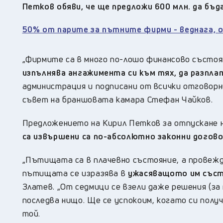
Петков обяви, че ще предложи 600 млн. да бъ
50% от парите за пътните фирми - веднага, о
„Фирмите са в много по-лошо финансово състоя
изпълнява ангажимента си към тях, да разпл
администрация и подписани от всички отговорн
съвет на браншовата камара Стефан Чайков.
Предложението на Кирил Петков за отпускане н
са извършени са по-абсолютно законни догов
„Пътищата са в плачевно състояние, а провеж
пътищата се изразява в
ужасяващото им състо
Златев. „От седмици се взели даже решения (за
последва нищо. Ще се успокоим, когато си полу
той.