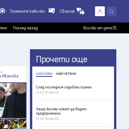
Големите кавички
Сблъсък
X
т
тно
Поглед назад
Всичко от деня (1)
Прочети още
ор:
НАЙ-НОВИ
НАЙ-ЧЕТЕНИ
а Иванова
След последния съдийски сигнал
15:00, 07 авг 26
Защо всички искат да бъдат
предприемачи
10:30, 06 авг 26