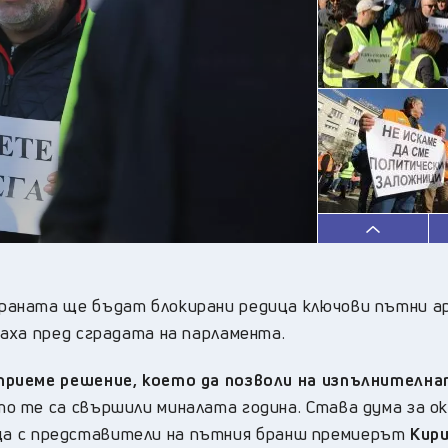
32
°C
Перник
,
35
°C
Плевен
,
34
°C
Пловдив
,
32
°C
Разград
,
34
°C
Русе
,
32
°C
Силистра
,
31
°C
Сливен
,
25
°C
Смолян
,
33
°C
София
,
32
°C
Стара Загора
,
31
°C
Търговище
,
раната ще бъдат блокирани редица ключови пътни а
32
°C
Хасково
,
аха пред сградата на парламента.
30
°C
Шумен
,
32
°C
Ямбол
,
приеме решение, което да позволи на изпълнителн
то те са свършили миналата година. Става дума за о
среща с представители на пътния бранш премиерът
Кир