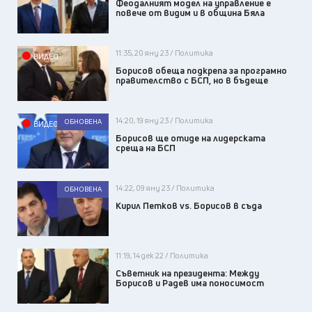
Феодалният модел на управление е
повече от видим и в община Бяла
11:35, 20 яну 23 / Политика
ВИДЕО
Борисов обеща подкрепа за програмно
правителство с БСП, но в бъдеще
14:20, 19 яну 23 / Политика
ОБНОВЕНА
ВИДЕО
Борисов ще отиде на лидерската
среща на БСП
14:22, 09 яну 23 / Политика
ОБНОВЕНА
Кирил Петков vs. Борисов в съда
11:19, 14 дек 22 / Политика
Съветник на президента: Между
Борисов и Радев има поносимост