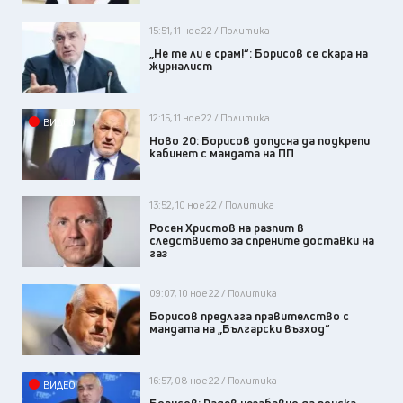
15:51, 11 ное 22 / Политика
„Не те ли е срам!“: Борисов се скара на
журналист
12:15, 11 ное 22 / Политика
ВИДЕО
Ново 20: Борисов допусна да подкрепи
кабинет с мандата на ПП
13:52, 10 ное 22 / Политика
Росен Христов на разпит в
следствието за спрените доставки на
газ
09:07, 10 ное 22 / Политика
Борисов предлага правителство с
мандата на „Български възход“
16:57, 08 ное 22 / Политика
ВИДЕО
Борисов: Радев незабавно да поиска