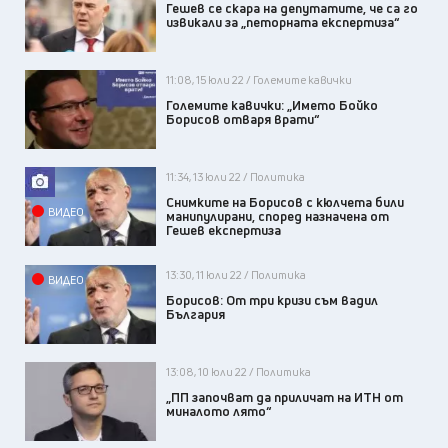
Гешев се скара на депутатите, че са го
извикали за „петорната експертиза“
11:08, 15 юли 22 / Големите кавички
Големите кавички: „Името Бойко
Борисов отваря врати“
11:34, 13 юли 22 / Политика
Снимките на Борисов с кюлчета били
ВИДЕО
манипулирани, според назначена от
Гешев експертиза
13:30, 11 юли 22 / Политика
ВИДЕО
Борисов: От три кризи съм вадил
България
13:08, 10 юли 22 / Политика
„ПП започват да приличат на ИТН от
миналото лято“