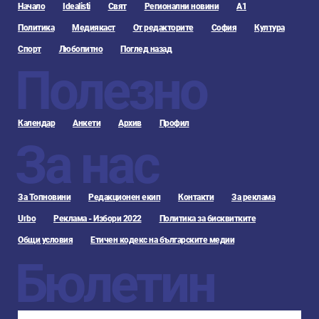
Начало
Idealisti
Свят
Регионални новини
А1
Политика
Медиякаст
От редакторите
София
Култура
Спорт
Любопитно
Поглед назад
Полезно
Календар
Анкети
Архив
Профил
За нас
За Топновини
Редакционен екип
Контакти
За реклама
Urbo
Реклама - Избори 2022
Политика за бисквитките
Общи условия
Етичен кодекс на българските медии
Бюлетин