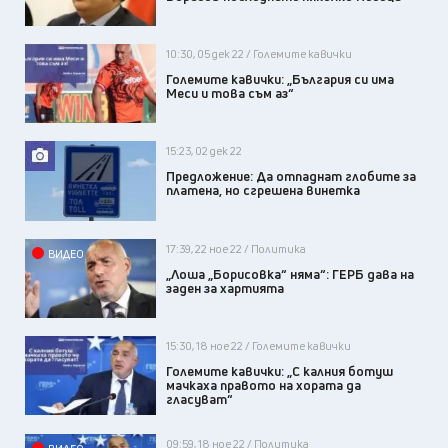
10:30, 05 дек 22 / Големите кавички
Големите кавички: „България си има
Меси и това съм аз“
15:23, 02 дек 22
Предложение: Да отпаднат глобите за
платена, но сгрешена винетка
17:39, 22 ное 22 / Политика
ВИДЕО
„Лоша „Борисовка“ няма“: ГЕРБ дава на
заден за хартията
15:30, 18 ное 22 / Големите кавички
Големите кавички: „С калния ботуш
мачкаха правото на хората да
гласуват“
09:59, 18 ное 22 / Политика