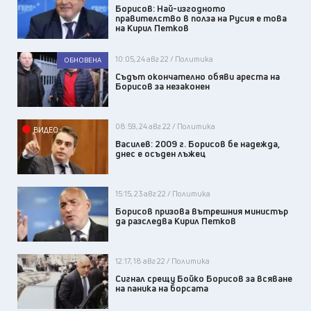
Борисов: Най-изгодното
правителство в полза на Русия е това
на Кирил Петков
10:05, 24 авг 22 / Политика
ОБНОВЕНА
Съдът окончателно обяви ареста на
Борисов за незаконен
08:59, 24 авг 22 / Политика
ВИДЕО
Василев: 2009 г. Борисов бе надежда,
днес е осъден лъжец
15:15, 23 авг 22 / Политика
Борисов призова вътрешния министър
да разследва Кирил Петков
12:17, 18 авг 22 / Политика
Сигнал срещу Бойко Борисов за всяване
на паника на борсата