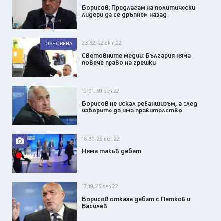
Борисов: Предлагам на политически
лидери да се дръпнем назад
23:32, 02 окт 22
ОБНОВЕНА
Световните медии: България няма
повече право на грешки
19:01, 30 сеп 22
Борисов не искал реваншизъм, а след
изборите да има правителство
16:30, 29 сеп 22
Няма такъв дебат
ВИДЕО
17:19, 25 сеп 22
Борисов отказа дебат с Петков и
Василев