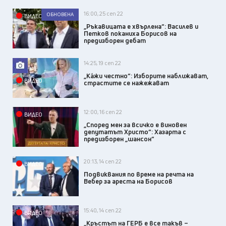
16:00, 25 сеп 22
ОБНОВЕНА
ВИДЕО
„Ръкавицата е хвърлена“: Василев и
Петков поканиха Борисов на
предизборен дебат
14:25, 19 сеп 22
„Ка́жи честно“: Изборите наближават,
ВИДЕО
страстите се нажежават
12:00, 16 сеп 22
ВИДЕО
„Според мен за всичко е виновен
депутатът Христо“: Хазарта с
предизборен „шансон“
20:13, 14 сеп 22
ВИДЕО
Подвиквания по време на речта на
Вебер за ареста на Борисов
15:40, 14 сеп 22
ВИДЕО
„Кръстът на ГЕРБ е все такъв –