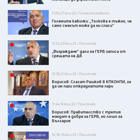
11:25, 27 юли 22 / Големите кавички
Големите кавички: „Толкова е тъжно, че
само смехът може да ни спаси“
13:10, 23 юли 22 / Политика
ВИДЕО
„Възраждане“ дали на ГЕРБ записа от
срещата на ДБ
10:56, 21 юли 22 / Политика
ВИДЕО
Борисов: Слагат Рашков в КПКОНПИ, за
да им пази откраднатите пари
11:44, 16 юли 22 / Политика
ВИДЕО
Борисов: Правителство с третия
мандат е добре за ГЕРБ, но лошо за
България
16:30, 15 юли 22 / Политика
ОБНОВЕНА
ВИДЕО