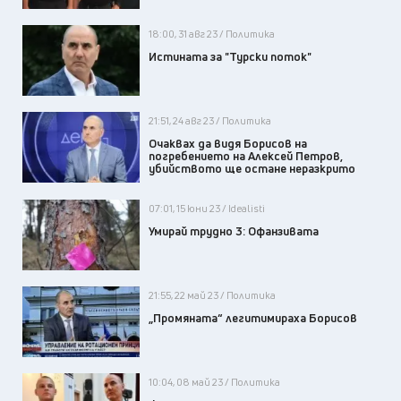
18:00, 31 авг 23 / Политика
Истината за "Турски поток"
21:51, 24 авг 23 / Политика
Очаквах да видя Борисов на
погребението на Алексей Петров,
убийството ще остане неразкрито
07:01, 15 юни 23 / Idealisti
Умирай трудно 3: Офанзивата
21:55, 22 май 23 / Политика
„Промяната“ легитимираха Борисов
10:04, 08 май 23 / Политика