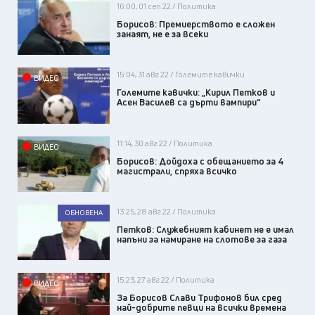
16:00, 01 сеп 22 / Политика
Борисов: Премиерството е сложен
занаят, не е за всеки
15:04, 31 авг 22 / Големите кавички
ВИДЕО
Големите кавички: „Кирил Петков и
Асен Василев са дърти вампири“
11:14, 30 авг 22 / Политика
ВИДЕО
Борисов: Дойдоха с обещанието за 4
магистрали, спряха всичко
13:25, 28 авг 22 / Политика
ОБНОВЕНА
Петков: Служебният кабинет не е имал
напъни за намиране на слотове за газа
15:23, 27 авг 22 / Политика
ВИДЕО
За Борисов Слави Трифонов бил сред
най-добрите певци на всички времена