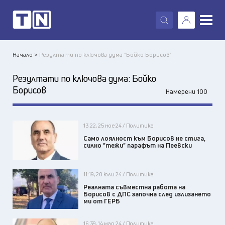
X
Начало >
Резултати по ключова дума "Бойко Борисов"
Резултати по ключова дума:
Бойко
Борисов
Намерени 100
13:22, 25 ное 24 / Политика
Само лоялност към Борисов не стига,
силно "тежи" парафът на Пеевски
11:19, 20 юли 24 / Политика
Реалната съвместна работа на
Борисов с ДПС започна след излизането
ми от ГЕРБ
16:39, 14 мар 24 / Политика