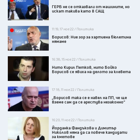
ВИДЕО
ГЕРБ не се отказвали от машините, но
искат такива като в САЩ
11:19, 17 ное 22 / Политика
ВИДЕО
Борисов: Ние зор за хартиена бюлетина
нямаме
16:38, 15 ное 22 / Политика
Нито Кирил Петков, нито Бойко
Борисов се явиха на делото за клевета
17:18, 11 ное 22 / Политика
„Борисов така се е навел на ПП, че ще
вземе сам да се арестува незаконно“
16:20, 11 ное 22 / Политика
Йорданка Фандъкова и Димитър
Николов няма да са повече кандидати
за кметове