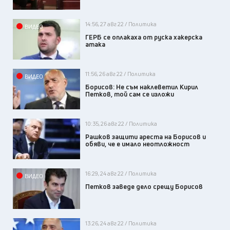
14:56, 27 авг 22 / Политика
ВИДЕО
ГЕРБ се оплакаха от руска хакерска
атака
11:56, 26 авг 22 / Политика
ВИДЕО
Борисов: Не съм наклеветил Кирил
Петков, той сам се изложи
10:35, 26 авг 22 / Политика
Рашков защити ареста на Борисов и
обяви, че е имало неотложност
16:29, 24 авг 22 / Политика
ВИДЕО
Петков заведе дело срещу Борисов
13:26, 24 авг 22 / Политика