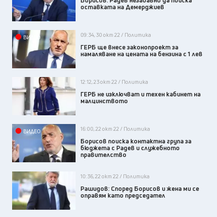
оставката на Демерджиев
09:34, 30 окт 22 / Политика
ВИДЕО
ГЕРБ ще внесе законопроект за
намаляване на цената на бензина с 1 лев
12:12, 23 окт 22 / Политика
ГЕРБ не изключват и техен кабинет на
малцинството
16:00, 22 окт 22 / Политика
ВИДЕО
Борисов поиска контактна група за
бюджета с Радев и служебното
правителство
10:36, 22 окт 22 / Политика
Рашидов: Според Борисов и жена ми се
оправям като председател