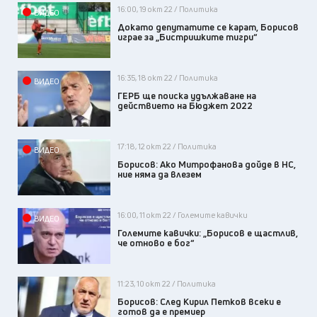
16:00, 19 окт 22 / Политика
ВИДЕО
Докато депутатите се карат, Борисов
играе за „Бистришките тигри“
16:35, 18 окт 22 / Политика
ВИДЕО
ГЕРБ ще поиска удължаване на
действието на Бюджет 2022
17:18, 12 окт 22 / Политика
ВИДЕО
Борисов: Ако Митрофанова дойде в НС,
ние няма да влезем
16:00, 11 окт 22 / Големите кавички
ВИДЕО
Големите кавички: „Борисов е щастлив,
че отново е бог“
11:23, 10 окт 22 / Политика
Борисов: След Кирил Петков всеки е
готов да е премиер