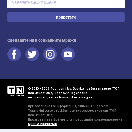
Изпратете
Следвайте ни в социалните мрежи
© 2010 - 2026 Topnovini.bg, Всички права запазени "ТОП
Нотисиас" ООД. Topnovini.bg спазва
етичния кодекс на българските медии
.
При ползване на информация, снимки и видео от
Topnovini.bg се изисква писмено разрешение от "ТОП
Нотисиас" ООД.
Прогнозата за времето се предоставя благодарение на
OpenWeatherMap
.