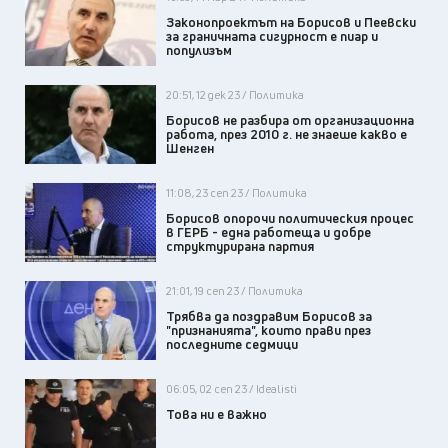
Законопроектът на Борисов и Пеевски
за граничната сигурност е пиар и
популизъм
20:51, 12 дек 23 / Политика
Борисов не разбира от организационна
работа, през 2010 г. не знаеше какво е
Шенген
11:08, 23 сеп 23 / Политика
Борисов опорочи политическия процес
в ГЕРБ - една работеща и добре
структурирана партия
21:01, 19 сеп 23 / Политика
Трябва да поздравим Борисов за
"признанията", които прави през
последните седмици
06:05, 02 сеп 23 / Idealisti
Това ни е важно