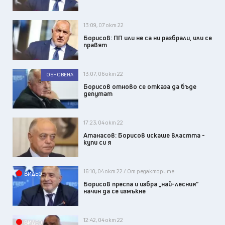
13:09, 07 окт 22
Борисов: ПП или не са ни разбрали, или се
правят
13:07, 06 окт 22
ОБНОВЕНА
Борисов отново се отказа да бъде
депутат
17:23, 04 окт 22
Атанасов: Борисов искаше властта -
купи си я
16:10, 04 окт 22 / От редакторите
ВИДЕО
Борисов преспа и избра „най-лесния“
начин да се измъкне
12:42, 04 окт 22
ВИДЕО