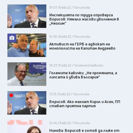
19:07, 16 авг 22 / Политика
Инспекцията по труда опроверга
Борисов: Нямало масови уволнения в
„Неохим“
14:30, 16 авг 22 / Политика
Активист на ГЕРБ е адвокат на
монополиста на Капитан Андреево
18:27, 15 авг 22 / Големите кавички
Големите кавички: „Не промяната, а
липсата ѝ убива България“
13:31, 15 авг 22 / Политика
ВИДЕО
Борисов: Ако махнат Кирил и Асен, ПП
стават приятна партия
12:44, 13 авг 22 / Политика
Нинова: Борисов е готов да лъже от