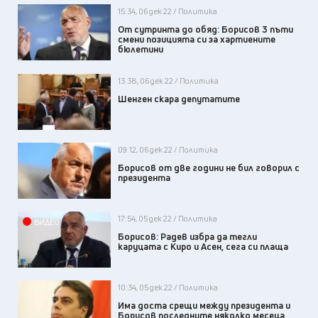
15:34, 06 дек 22 / Политика
От сутринта до обяд: Борисов 3 пъти
смени позицията си за хартиените
бюлетини
13:38, 06 дек 22 / Политика
Шенген скара депутатите
09:12, 06 дек 22 / Политика
Борисов от две години не бил говорил с
президента
17:54, 05 дек 22 / Политика
ВИДЕО
Борисов: Радев избра да тегли
каруцата с Киро и Асен, сега си плаща
10:34, 05 дек 22 / Политика
Има доста срещи между президента и
Борисов последните няколко месеца