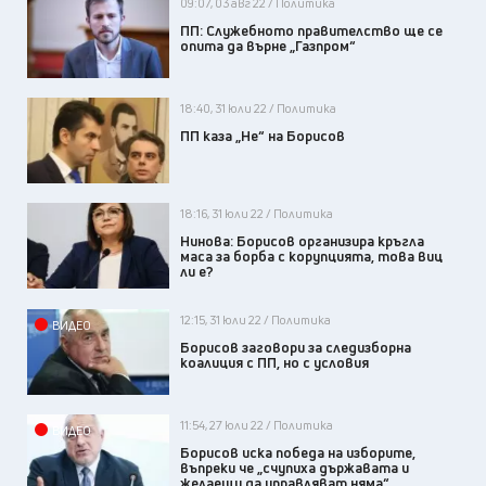
09:07, 03 авг 22 / Политика
ПП: Служебното правителство ще се
опита да върне „Газпром“
18:40, 31 юли 22 / Политика
ПП каза „Не“ на Борисов
18:16, 31 юли 22 / Политика
Нинова: Борисов организира кръгла
маса за борба с корупцията, това виц
ли е?
12:15, 31 юли 22 / Политика
ВИДЕО
Борисов заговори за следизборна
коалиция с ПП, но с условия
11:54, 27 юли 22 / Политика
ВИДЕО
Борисов иска победа на изборите,
въпреки че „счупиха държавата и
желаещи да управляват няма“