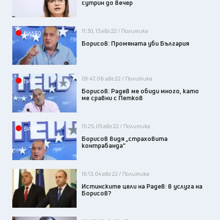
сутрин до вечер
11:30, 13 авг 22 / Политика
ВИДЕО
Борисов: Промяната уби България
09:47, 08 авг 22 / Политика
ВИДЕО
Борисов: Радев ме обиди много, като
ме сравни с Петков
15:25, 05 авг 22 / Политика
ВИДЕО
Борисов видя „страховита
контрабанда“
16:13, 04 авг 22 / Политика
Истинските цели на Радев: в услуга на
Борисов?