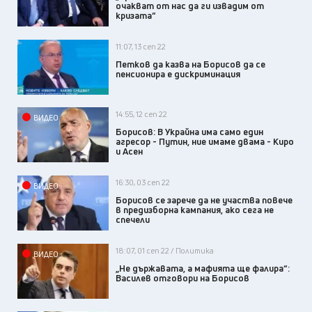
очакват от нас да ги извадим от
кризата“
11:07, 13 сеп 22
Петков да казва на Борисов да се
пенсионира е дискриминация
14:55, 12 сеп 22
ВИДЕО
Борисов: В Украйна има само един
агресор - Путин, ние имаме двама - Киро
и Асен
16:30, 03 сеп 22
ВИДЕО
Борисов се зарече да не участва повече
в предизборна кампания, ако сега не
спечели
18:07, 01 сеп 22 / Политика
ВИДЕО
„Не държавата, а мафията ще фалира“:
Василев отговори на Борисов