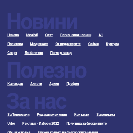
Новини
Начало
Idealisti
Свят
Регионални новини
А1
Политика
Медиякаст
От редакторите
София
Култура
Спорт
Любопитно
Поглед назад
Полезно
Календар
Анкети
Архив
Профил
За нас
За Топновини
Редакционен екип
Контакти
За реклама
Urbo
Реклама - Избори 2022
Политика за бисквитките
Общи условия
Етичен кодекс на българските медии