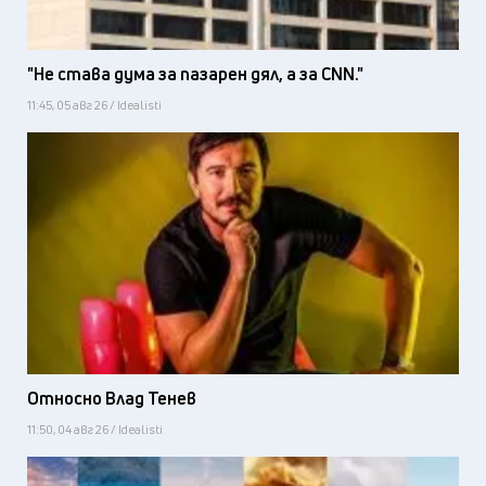
"Не става дума за пазарен дял, а за CNN."
11:45, 05 авг 26 / Idealisti
Относно Влад Тенев
11:50, 04 авг 26 / Idealisti