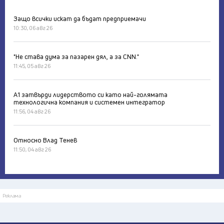
Защо всички искат да бъдат предприемачи
10:30, 06 авг 26
"Не става дума за пазарен дял, а за CNN."
11:45, 05 авг 26
А1 затвърди лидерството си като най-голямата
технологична компания и системен интегратор
11:56, 04 авг 26
Относно Влад Тенев
11:50, 04 авг 26
Реклама