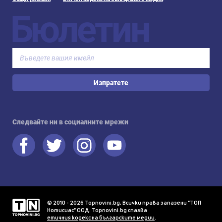
Бюлетин
Изпратете
Следвайте ни в социалните мрежи
© 2010 - 2026 Topnovini.bg, Всички права запазени "ТОП
Нотисиас" ООД. Topnovini.bg спазва
етичния кодекс на българските медии
.