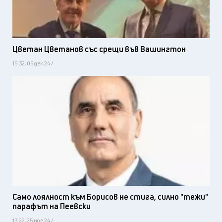
Цветан Цветанов със срещи във Вашингтон
15:32, 05 дек 24 /
Само лоялност към Борисов не стига, силно "тежи"
парафът на Пеевски
13:22, 25 ное 24 /