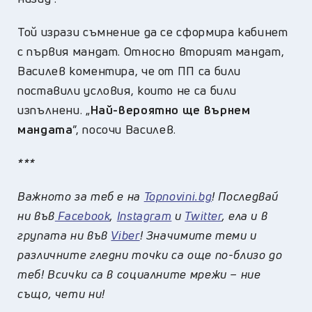
Той изрази съмнение да се сформира кабинет
с първия мандат. Относно вторият мандат,
Василев коментира, че от ПП са били
поставили условия, които не са били
изпълнени. „
Най-вероятно ще върнем
мандата
”, посочи Василев.
***
Важното за теб е на
Topnovini.bg
! Последвай
ни във
Facebook
,
Instagram
и
Twitter
, ела и в
групата ни във
Viber
! Значимите теми и
различните гледни точки са още по-близо до
теб! Всички са в социалните мрежи – ние
също, чети ни!