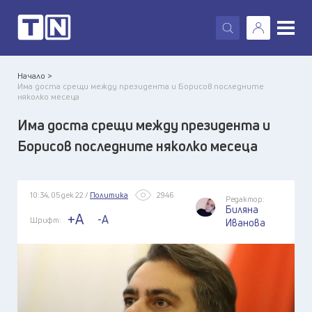
X
Начало >
Има доста срещи между президента и Борисов последните
няколко месеца
Има доста срещи между президента и
Борисов последните няколко месеца
10:34, 05 дек 22 /
Политика
2946
Редактор:
Биляна
+A
-A
Шрифт:
Иванова