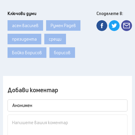
Ключови думи
Споделете в:
асен василев
Румен Радев
президента
срещи
Бойко Борисов
борисов
Добави коментар