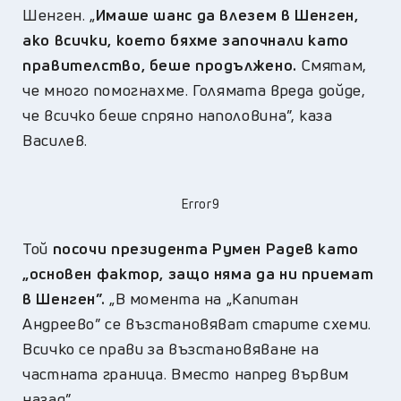
Шенген. „
Имаше шанс да влезем в Шенген,
ако всички, което бяхме започнали като
правителство, беше продължено.
Смятам,
че много помогнахме. Голямата вреда дойде,
че всичко беше спряно наполовина”, каза
Василев.
Error9
Той
посочи президента Румен Радев като
„основен фактор, защо няма да ни приемат
в Шенген”.
„В момента на „Капитан
Андреево” се възстановяват старите схеми.
Всичко се прави за възстановяване на
частната граница. Вместо напред вървим
назад”.