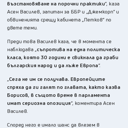
възстановяване на порочни практики
”, каза
Асен Василев, запитан за ББР и „Джемкорп” и
обвиненията срещу кабинета „Петков” по
двете теми.
Преди това Василев каза, че в момента се
наблюдава „
съпротива на една политическа
класа, която 30 години е свикнала да граби
българския народ и да лъже Европа
”.
„
Сега не им се получава. Европейците
спряха да ги галят по главата, както казва
Борисов, в същото време в парламента
имат сериозна опозиция
”, коментира Асен
Василев.
Според него е имало шанс да влезем в