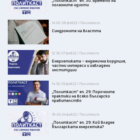
„Политкаст“ еп. 30: Времето на
полезните идиоти
14:00, 08 фев 22 / Политкаст
Синдромите на властта
12:30, 07 фев 22 / Политкаст
Енергетиката – ендемична корупция,
частни интереси и завладени
институции
14:30, 06 фев 22 / Политкаст
„Политкаст“ еп. 29: Порочните
практики на всяко българско
правителство
18:45, 04 фев 22 / Политкаст
„Политкаст“ еп. 29: Кой владее
българската енергетика?