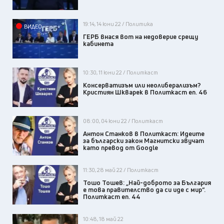
19:14, 14 юни 22 / Политика
ВИДЕО
ГЕРБ внася вот на недоверие срещу
кабинета
10:30, 11 юни 22 / Политкаст
Консерватизъм или неолиберализъм?
Кристиян Шкварек в Политкаст еп. 46
08:00, 04 юни 22 / Политкаст
Антон Станков в Политкаст: Идеите
за български закон Магнитски звучат
като превод от Google
11:30, 28 май 22 / Политкаст
Тошо Тошев: „Най-доброто за България
е това правителство да си иде с мир“.
Политкаст еп. 44
10:48, 18 май 22