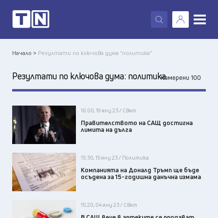
X
Начало >
Резултати по ключова дума "политика"
Резултати по ключова дума:
политика
Намерени 100
16:00, 19 яну 23 / Свят
Правителството на САЩ достигна
лимита на дълга
15:30, 15 яну 23 / Политика
Компанията на Доналд Тръмп ще бъде
осъдена за 15-годишна данъчна измама
15:20, 04 яну 23 / Свят
В САЩ вече в аптеките се продават