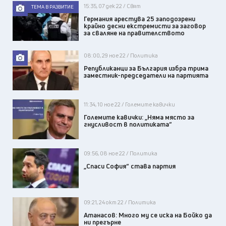
15:35, 07 дек 22 / Свят
ТЕМА В РАЗВИТИЕ
Германия арестува 25 заподозрени
крайно десни екстремисти за заговор
за сваляне на правителството
08:00, 29 ное 22 / Политика
Републиканци за България избра трима
заместник-председатели на партията
11:34, 10 ное 22 / Големите кавички
Големите кавички: „Няма място за
гнусливост в политиката“
09:56, 08 ное 22 / Политика
„Спаси София“ става партия
09:21, 24 окт 22 / Политика
Атанасов: Много му се иска на Бойко да
ни прегърне