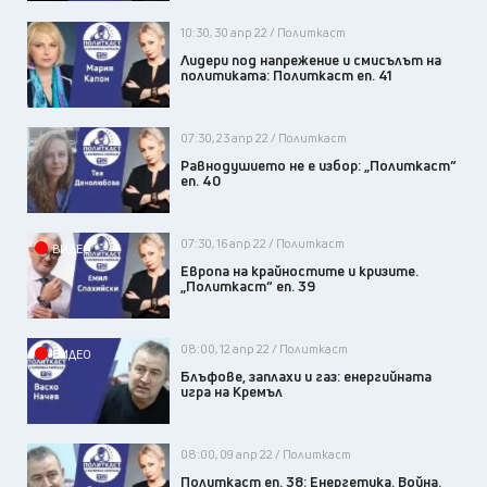
10:30, 30 апр 22 / Политкаст
Лидери под напрежение и смисълът на
политиката: Политкаст еп. 41
07:30, 23 апр 22 / Политкаст
Равнодушието не е избор: „Политкаст“
еп. 40
07:30, 16 апр 22 / Политкаст
ВИДЕО
Европа на крайностите и кризите.
„Политкаст“ еп. 39
08:00, 12 апр 22 / Политкаст
ВИДЕО
Блъфове, заплахи и газ: енергийната
игра на Кремъл
08:00, 09 апр 22 / Политкаст
Политкаст еп. 38: Енергетика. Война.