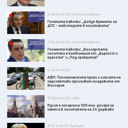
10:34, 30 сеп 22 / Големите кавички
ВИДЕО
Големите кавички: „Дойде времето на
ДПС - майсторите в политиката“
12:20, 29 сеп 22 / Големите кавички
ВИДЕО
Големите кавички: „Българската
политика е комбинация от „Дързост и
красота“ и „Под прикритие“
12:04, 28 сеп 22
АФП: Политическите кризи и липсата на
перспективи прогонват младежите от
България
09:55, 14 сеп 22 / Свят
Русия е похарчила 300 млн. долара за
намеса в политиката на 24 държави
19:10, 11 сеп 22 / Култура