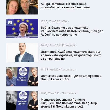
Линда Петкова: Не знам защо
троловете се занимават с мен
15:00, 17 май 22 / Свят
Война, болести и геополитика:
Равносметката на Комисията „Фон дер
Лайен“ на полувремето
20:10, 16 май 22 / Политика
Цветанов: Слабата политическа мощ,
която наблюдаваме, не дава хоризонт
за страната ни
11:15, 14 май 22 / Политкаст
Оптимизъм за газа: Руслан Стефанов в
Политкаст еп. 43
11:45, 07 май 22 / Политкаст
Метаморфозата на Путин и
изкушенията на властта: Владимир
Дончев в Политкаст еп.42