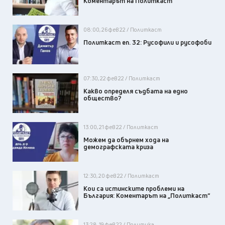
Коментарът на Политкаст
08:00, 26 фев 22 / Политкаст
Политкаст еп. 32: Русофили и русофоби
07:30, 22 фев 22 / Политкаст
Какво определя съдбата на едно
общество?
13:00, 21 фев 22 / Политкаст
Можем да обърнем хода на
демографската криза
12:30, 20 фев 22 / Политкаст
Кои са истинските проблеми на
България: Коментарът на „Политкаст“
13:28, 19 фев 22 / Политика