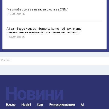
"Не става дума за пазарен дял, а за CNN."
11:45, 05 авг 26
А1 затвърди лидерството си като най-голямата
технологична компания и системен интегратор
11:56, 04 авг 26
Реклама
Новини
Начало
Idealisti
Свят
Регионални новини
А1