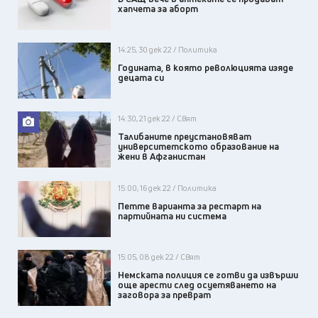
хапчета за аборт
14:25, 30 дек 22 / Политика
Годината, в която революцията изяде
децата си
14:30, 21 дек 22 / Свят
Талибаните преустановяват
университетското образование на
жени в Афганистан
15:00, 16 дек 22 / Политика
Петте варианта за рестарт на
партийната ни система
15:05, 08 дек 22 / Свят
Немската полиция се готви да извърши
още арести след осуетяването на
заговора за преврат