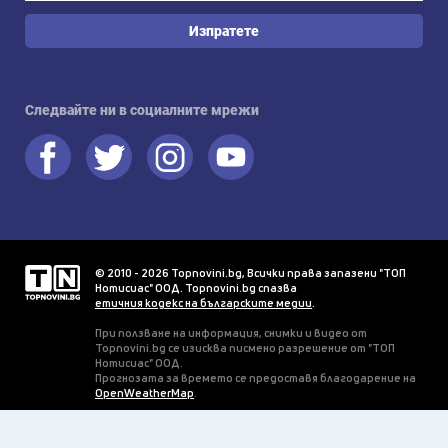
Изпратете
Следвайте ни в социалните мрежи
© 2010 - 2026 Topnovini.bg, Всички права запазени "ТОП
Нотисиас" ООД. Topnovini.bg спазва
етичния кодекс на българските медии
.
При ползване на информация, снимки и видео от
Topnovini.bg се изисква писмено разрешение от "ТОП
Нотисиас" ООД.
Прогнозата за времето се предоставя благодарение на
OpenWeatherMap
.