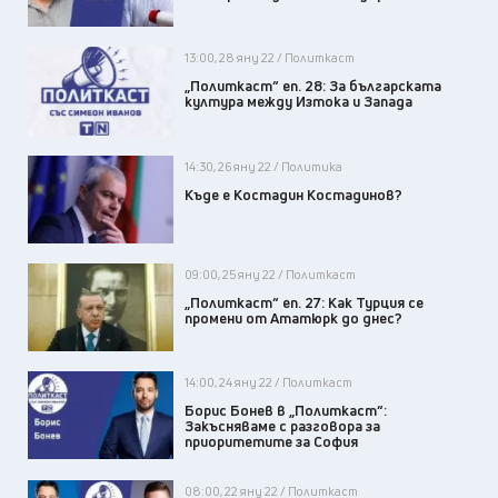
13:00, 28 яну 22 / Политкаст
„Политкаст“ еп. 28: За българската
култура между Изтока и Запада
14:30, 26 яну 22 / Политика
Къде е Костадин Костадинов?
09:00, 25 яну 22 / Политкаст
„Политкаст“ еп. 27: Как Турция се
промени от Ататюрк до днес?
14:00, 24 яну 22 / Политкаст
Борис Бонев в „Политкаст“:
Закъсняваме с разговора за
приоритетите за София
08:00, 22 яну 22 / Политкаст