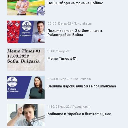
Нови избори на фона на война?
08:00, 12 мар 22 / Политкаст
Политкаст еп. 34: Феминизъм.
Равноправие. Война
15:00, 11 мар 22
Meme Times #01
14:30, 09 мар 22 / Политкаст
Вашият царски пищов за политиката
11:30, 06 мар 22 / Политкаст
Войната в Украйна и битката у нас