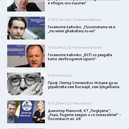
е обидил или ощипал“
17:27, 27 юли 22 / Големите кавички
Големите кавички: „Политиката не е
„ти мене уважаваш ли ме“
15:00, 26 юли 22 / Големите кавички
Големите кавички: „БСП го раздава
като необходимия идиот“
16:50, 28 юни 22
Проф. Петър Стоянович: Искаме да ни
управлява хем Бисмарк, хем Шкумбата
10:15, 25 юни 22 / Политкаст
Димитър Манолов, КТ „Подкрепа“:
„Хора, бъдете заедно и си помагайте!“ -
Политкаст еп. 48