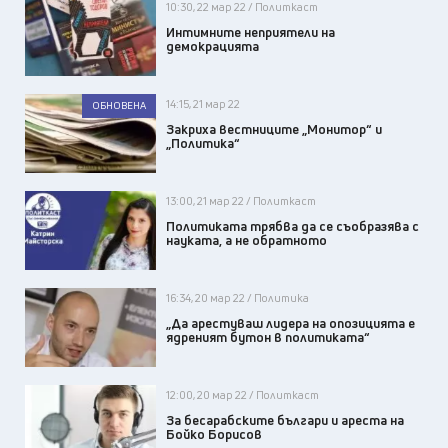
10:30, 22 мар 22 / Политкаст
Интимните неприятели на
демокрацията
14:15, 21 мар 22
ОБНОВЕНА
Закриха вестниците „Монитор“ и
„Политика“
13:00, 21 мар 22 / Политкаст
Политиката трябва да се съобразява с
науката, а не обратното
16:34, 20 мар 22 / Политика
„Да арестуваш лидера на опозицията е
ядреният бутон в политиката“
12:00, 20 мар 22 / Политкаст
За бесарабските българи и ареста на
Бойко Борисов