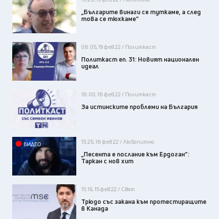
„Българите винаги се туткаме, а след
това се тюхкаме“
08:05, 19 фев 22 / Политкаст
Политкаст еп. 31: Новият национален
идеал
18:00, 18 фев 22 / Политкаст
За истинските проблеми на България
15:25, 18 фев 22 / Любопитно
ВИДЕО
„Песента е послание към Ердоган“:
Таркан с нов хит
15:16, 15 фев 22 / Свят
Трюдо със закана към протестиращите
в Канада