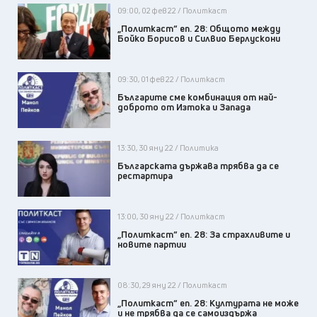
09:00, 02 фев 22 / Политкаст
„Политкаст“ еп. 28: Общото между
Бойко Борисов и Силвио Берлускони
09:30, 01 фев 22 / Политкаст
Българите сме комбинация от най-
доброто от Изтока и Запада
13:30, 30 яну 22 / Политика
Българската държава трябва да се
рестартира
13:00, 30 яну 22 / Политкаст
„Политкаст“ еп. 28: За страхливите и
новите партии
08:30, 29 яну 22 / Политкаст
„Политкаст“ еп. 28: Културата не може
и не трябва да се самоиздържа