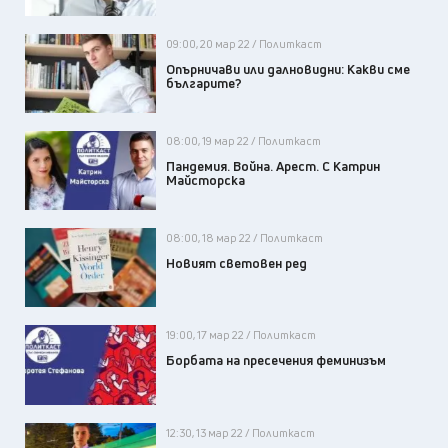
09:00, 20 мар 22 / Политкаст
Опърничави или далновидни: Какви сме
българите?
08:00, 19 мар 22 / Политкаст
Пандемия. Война. Арест. С Катрин
Майсторска
08:00, 18 мар 22 / Политкаст
Новият световен ред
19:00, 17 мар 22 / Политкаст
Борбата на пресечения феминизъм
12:30, 13 мар 22 / Политкаст