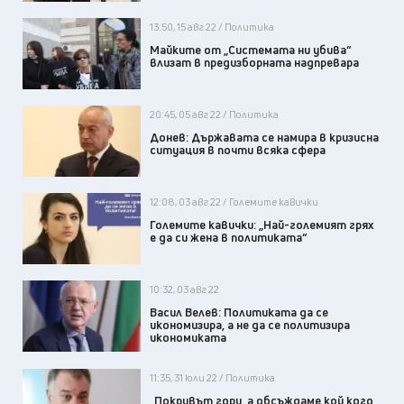
13:50, 15 авг 22 / Политика
Майките от „Системата ни убива“
влизат в предизборната надпревара
20:45, 05 авг 22 / Политика
Донев: Държавата се намира в кризисна
ситуация в почти всяка сфера
12:08, 03 авг 22 / Големите кавички
Големите кавички: „Най-големият грях
е да си жена в политиката“
10:32, 03 авг 22
Васил Велев: Политиката да се
икономизира, а не да се политизира
икономиката
11:35, 31 юли 22 / Политика
„Покривът гори, а обсъждаме кой кого