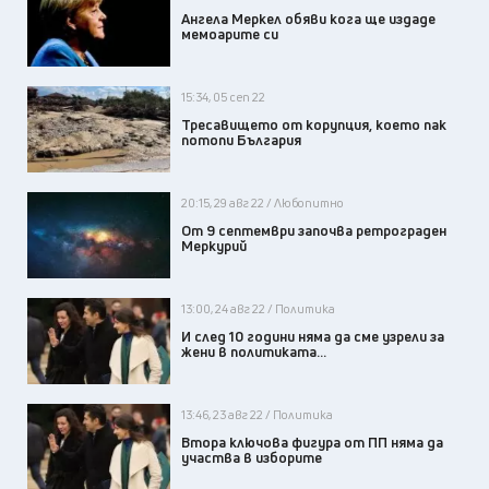
Ангела Меркел обяви кога ще издаде
мемоарите си
15:34, 05 сеп 22
Тресавището от корупция, което пак
потопи България
20:15, 29 авг 22 / Любопитно
От 9 септември започва ретрограден
Меркурий
13:00, 24 авг 22 / Политика
И след 10 години няма да сме узрели за
жени в политиката…
13:46, 23 авг 22 / Политика
Втора ключова фигура от ПП няма да
участва в изборите