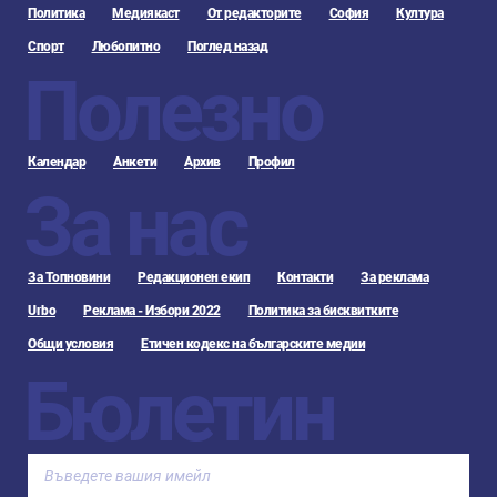
Политика
Медиякаст
От редакторите
София
Култура
Спорт
Любопитно
Поглед назад
Полезно
Календар
Анкети
Архив
Профил
За нас
За Топновини
Редакционен екип
Контакти
За реклама
Urbo
Реклама - Избори 2022
Политика за бисквитките
Общи условия
Етичен кодекс на българските медии
Бюлетин