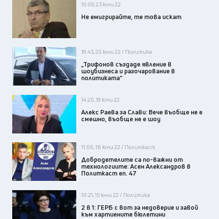
15:06, 23 юни 22
Не емигрирайте, те това искат
19:43, 20 юни 22 / Политика
„Трифонов създаде явление в
шоубизнеса и разочарование в
политиката“
14:20, 19 юни 22
Алекс Раева за Слави: Вече въобще не е
смешно, въобще не е шоу
11:00, 18 юни 22 / Политкаст
Добродетелите са по-важни от
технологиите: Асен Александров в
Политкаст еп. 47
10:21, 15 юни 22 / Политика
2 в 1: ГЕРБ с вот за недоверие и завой
към хартиените бюлетини