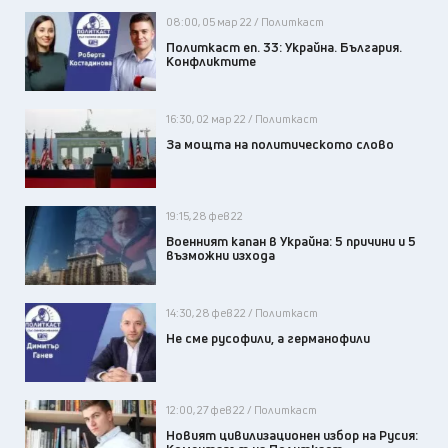
08:00, 05 мар 22 / Политкаст
Политкаст еп. 33: Украйна. България.
Конфликтите
16:30, 02 мар 22 / Политкаст
За мощта на политическото слово
19:15, 28 фев 22
Военният капан в Украйна: 5 причини и 5
възможни изхода
14:30, 28 фев 22 / Политкаст
Не сме русофили, а германофили
12:00, 27 фев 22 / Политкаст
Новият цивилизационен избор на Русия: