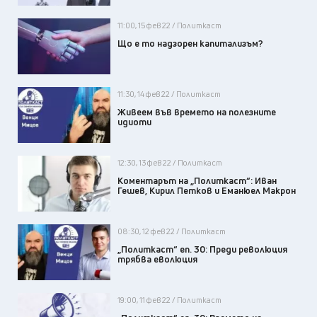
11:00, 15 фев 22 / Политкаст
Що е то надзорен капитализъм?
11:30, 14 фев 22 / Политкаст
Живеем във времето на полезните
идиоти
12:30, 13 фев 22 / Политкаст
Коментарът на „Политкаст“: Иван
Гешев, Кирил Петков и Еманюел Макрон
08:30, 12 фев 22 / Политкаст
„Политкаст“ еп. 30: Преди революция
трябва еволюция
19:00, 11 фев 22 / Политкаст