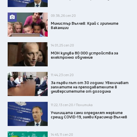
09:38, 26 сеп 20
Министър Вълчев: Край с грипните
ваканции
14:01, 25 сеп 20
МОН купува 80 000 устройства за
електронно обучение
11:44, 23 сеп 20
За първи път от 30 години: Увеличават
заплатите на преподавателите в
университетите от догодина
11:22, 13 сеп 20 / Политика
Училищата сами определят мерките
срещу COVID-19, заяви Красимир Вълчев
14:45, 11 сеп 20