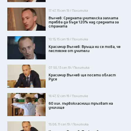
17:47, 15 сеп 19 / Политика
Вълчев: Средната учителска заплата
трябва да бъде 120% над средната за
страната
10:15, 15 сеп 19 / Политика
Красимир Вълчев: Връща ни се това, че
пестяхме от учители
07:50, 13 сеп 19 / Политика
Красимир Вълчев ще посети област
Русе
16:47, 12 сеп 19 / Политика
60 хил. първокласници тръгват на
училище
15:08, 11 сеп 19 / Политика