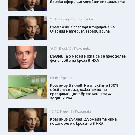
всички сфери ще липсват специалисти
11:58, 27 яну 20 / Политика
Възможно е преструктуриране на
учебния материал заради грипа
19:34, 19 дек 19 / Политика
Вълчев: До месец може да се преодолее
финансовата криза в НХА
09:15, 18 дек 19
Красимир Вълчев: Не очакваме 100%
обхват със задължителното
предучилищно образование за 4-
годишните
18:40, 14 дек 19 / Политика
Красимир Вълчев: Държавата няма
нищо общо с кризата в НХА