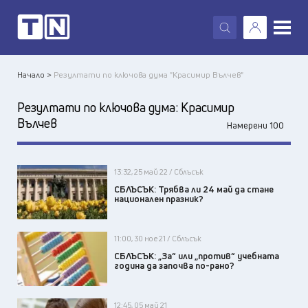
X
Начало >
Резултати по ключова дума "Красимир Вълчев"
Резултати по ключова дума:
Красимир
Вълчев
Намерени 100
13:32, 25 май 22 / Сблъсък
СБЛЪСЪК: Трябва ли 24 май да стане
национален празник?
11:00, 30 ное 21 / Сблъсък
СБЛЪСЪК: „За“ или „против“ учебната
година да започва по-рано?
12:45, 05 май 21