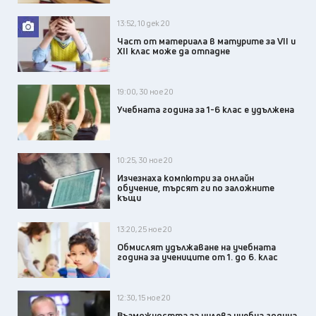
13:52, 10 дек 20
Част от материала в матурите за VII и
XII клас може да отпадне
19:00, 30 ное 20
Учебната година за 1-6 клас е удължена
10:25, 30 ное 20
Изчезнаха компютри за онлайн
обучение, търсят ги по заложните
къщи
13:20, 25 ное 20
Обмислят удължаване на учебната
година за учениците от 1. до 6. клас
12:30, 15 ное 20
Възможността за нулева учебна година