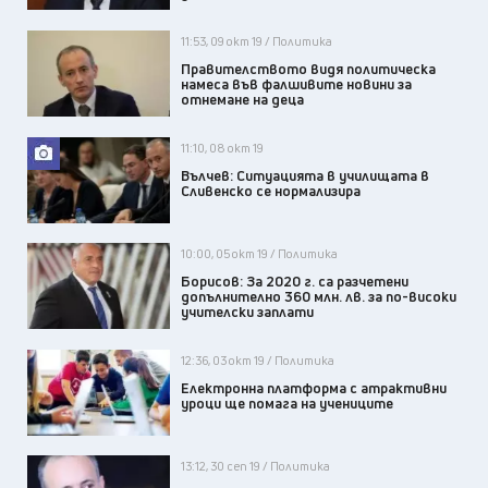
11:53, 09 окт 19 / Политика
Правителството видя политическа
намеса във фалшивите новини за
отнемане на деца
11:10, 08 окт 19
Вълчев: Ситуацията в училищата в
Сливенско се нормализира
10:00, 05 окт 19 / Политика
Борисов: За 2020 г. са разчетени
допълнително 360 млн. лв. за по-високи
учителски заплати
12:36, 03 окт 19 / Политика
Електронна платформа с атрактивни
уроци ще помага на учениците
13:12, 30 сеп 19 / Политика