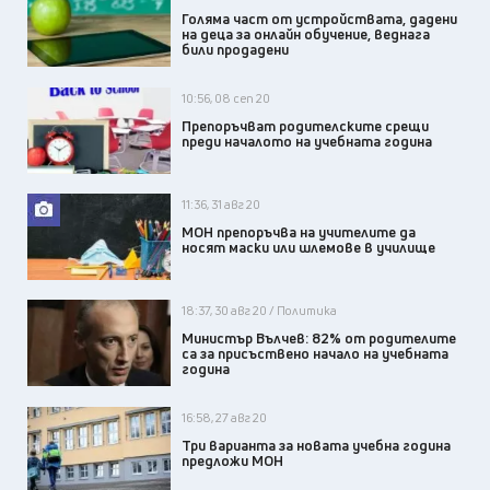
Голяма част от устройствата, дадени
на деца за онлайн обучение, веднага
били продадени
10:56, 08 сеп 20
Препоръчват родителските срещи
преди началото на учебната година
11:36, 31 авг 20
МОН препоръчва на учителите да
носят маски или шлемове в училище
18:37, 30 авг 20 / Политика
Министър Вълчев: 82% от родителите
са за присъствено начало на учебната
година
16:58, 27 авг 20
Три варианта за новата учебна година
предложи МОН