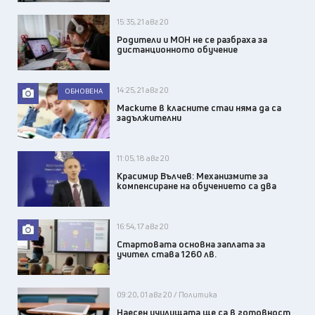
15:35, 21 авг 20
Родители и МОН не се разбраха за
дистанционното обучение
14:25, 21 авг 20
ОБНОВЕНА
Маските в класните стаи няма да са
задължителни
11:05, 18 авг 20
Красимир Вълчев: Механизмите за
компенсиране на обучението са два
16:54, 17 авг 20
Стартовата основна заплата за
учител става 1260 лв.
09:20, 01 авг 20 / Политика
Наесен училищата ще са в готовност