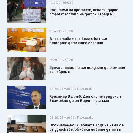
10:30, 01 юни 20
ОБНОВЕНА
Родители на протест, искат ударно
строителство на детски градини
06:45, 19 май 20
Днес става ясно кога и как ще
отворят детските градини
17:20, 18 май 20
Зрелостниците ще получат дипломите
си навреме
08:59, 06 май 20 / Политика
Красимир Вълчев: Детските градини е
възможно да отворят през май
08:39, 05 май 20 / Политика
Окончателно: Учебната година няма да
се удължава, обявиха новите дати за