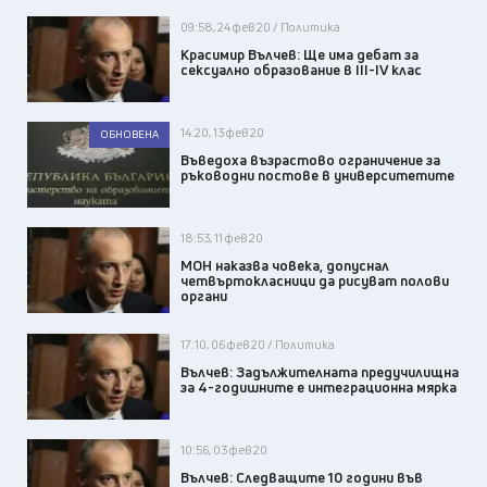
09:58, 24 фев 20 / Политика
Красимир Вълчев: Ще има дебат за
сексуално образование в III-IV клас
14:20, 13 фев 20
ОБНОВЕНА
Въведоха възрастово ограничение за
ръководни постове в университетите
18:53, 11 фев 20
МОН наказва човека, допуснал
четвъртокласници да рисуват полови
органи
17:10, 06 фев 20 / Политика
Вълчев: Задължителната предучилищна
за 4-годишните е интеграционна мярка
10:56, 03 фев 20
Вълчев: Следващите 10 години във