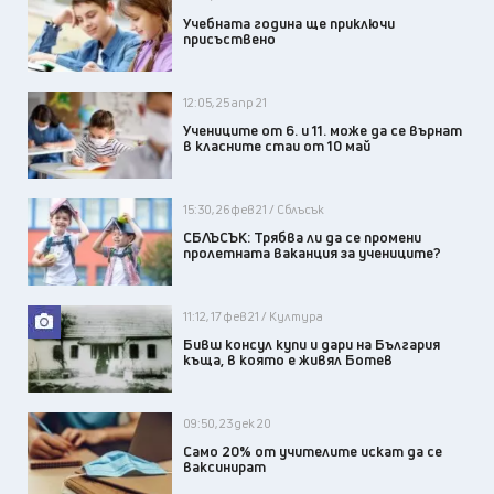
Учебната година ще приключи
присъствено
12:05, 25 апр 21
Учениците от 6. и 11. може да се върнат
в класните стаи от 10 май
15:30, 26 фев 21 / Сблъсък
СБЛЪСЪК: Трябва ли да се промени
пролетната ваканция за учениците?
11:12, 17 фев 21 / Култура
Бивш консул купи и дари на България
къща, в която е живял Ботев
09:50, 23 дек 20
Само 20% от учителите искат да се
ваксинират