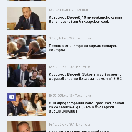
13:24, 24 юли 19 / Политика
Красимир Вълчев: 10 американски щата
вече признават българския език
07:20, 12 юли 19 / Политика
Петима министри на парламентарен
контрол
12:45, 05 юли 19 / Политика
Красимир Вълчев: Законът за висшето
образованието влиза за „ремонт“ в НС
19:30, 03 юли 19 / Политика
800 чуждестранни кандидат-студенти
са се записали да учат в български
висши училища
14:45, 03 юли 19 / Политика
Красимир Вълчев: Има проблем с