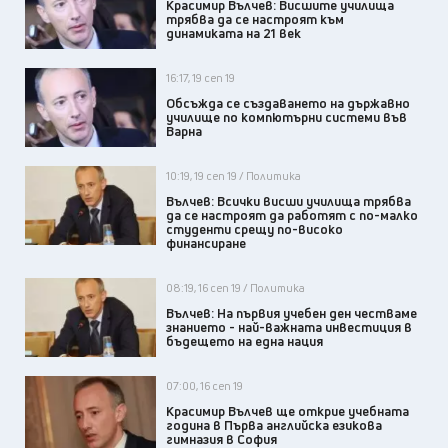
Красимир Вълчев: Висшите училища
трябва да се настроят към
динамиката на 21 век
16:17, 19 сеп 19
Обсъжда се създаването на държавно
училище по компютърни системи във
Варна
10:19, 19 сеп 19 / Политика
Вълчев: Всички висши училища трябва
да се настроят да работят с по-малко
студенти срещу по-високо
финансиране
08:19, 16 сеп 19 / Политика
Вълчев: На първия учебен ден честваме
знанието - най-важната инвестиция в
бъдещето на една нация
07:00, 16 сеп 19
Красимир Вълчев ще открие учебната
година в Първа английска езикова
гимназия в София