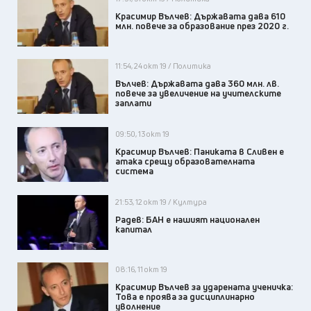
Красимир Вълчев: Държавата дава 610
млн. повече за образование през 2020 г.
11:54, 24 окт 19 / Политика
Вълчев: Държавата дава 360 млн. лв.
повече за увеличение на учителските
заплати
09:50, 13 окт 19
Красимир Вълчев: Паниката в Сливен е
атака срещу образователната
система
21:53, 12 окт 19 / Култура
Радев: БАН е нашият национален
капитал
08:16, 11 окт 19
Красимир Вълчев за ударената ученичка:
Това е проява за дисциплинарно
уволнение