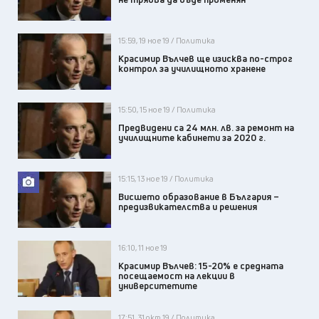
15:59, 19 ное 19 / Политика
Красимир Вълчев ще изисква по-строг
контрол за училищното хранене
15:50, 15 ное 19 / Политика
Предвидени са 24 млн. лв. за ремонт на
училищните кабинети за 2020 г.
15:15, 13 ное 19 / Политика
Висшето образование в България –
предизвикателства и решения
16:10, 11 ное 19
Красимир Вълчев: 15-20% е средната
посещаемост на лекции в
университетите
17:51, 31 окт 19 / Политика