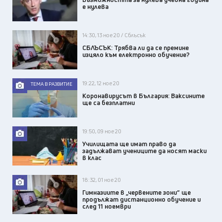
е нулева
14:30, 13 ное 20 / Сблъсък
СБЛЪСЪК: Трябва ли да се премине
изцяло към електронно обучение?
19:22, 12 ное 20
ТЕМА В РАЗВИТИЕ
Коронавирусът в България: Ваксините
ще са безплатни
19:50, 09 ное 20
Училищата ще имат право да
задължават учениците да носят маски
в клас
18:32, 01 ное 20
Гимназиите в „червените зони“ ще
продължат дистанционно обучение и
след 11 ноември