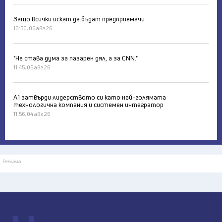
Защо всички искат да бъдат предприемачи
10:30, 06 авг 26
"Не става дума за пазарен дял, а за CNN."
11:45, 05 авг 26
А1 затвърди лидерството си като най-голямата
технологична компания и системен интегратор
11:56, 04 авг 26
Реклама