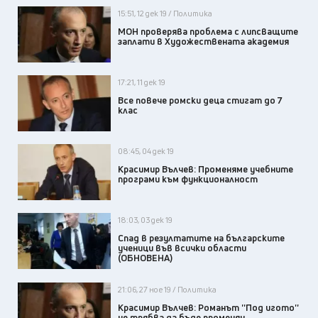
15:51, 12 дек 19 / Политика
МОН проверява проблема с липсващите
заплати в Художествената академия
17:21, 11 дек 19
Все повече ромски деца стигат до 7
клас
08:45, 04 дек 19
Красимир Вълчев: Променяме учебните
програми към функционалност
18:03, 03 дек 19
Спад в резултатите на българските
ученици във всички области
(ОБНОВЕНА)
21:06, 27 ное 19 / Политика
Красимир Вълчев: Романът ''Под игото''
не трябва да бъде променян