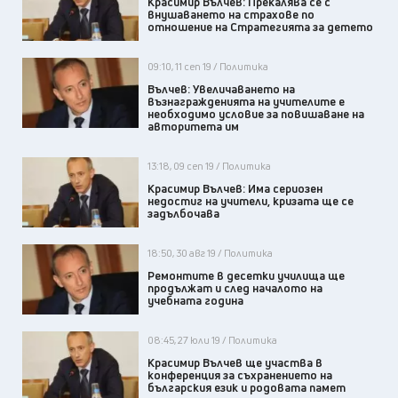
Красимир Вълчев: Прекалява се с
внушаването на страхове по
отношение на Стратегията за детето
09:10, 11 сеп 19 / Политика
Вълчев: Увеличаването на
възнагражденията на учителите е
необходимо условие за повишаване на
авторитета им
13:18, 09 сеп 19 / Политика
Красимир Вълчев: Има сериозен
недостиг на учители, кризата ще се
задълбочава
18:50, 30 авг 19 / Политика
Ремонтите в десетки училища ще
продължат и след началото на
учебната година
08:45, 27 юли 19 / Политика
Красимир Вълчев ще участва в
конференция за съхранението на
българския език и родовата памет