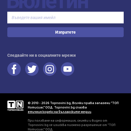
Бюлетин
Изпратете
Следвайте ни в социалните мрежи
© 2010 - 2026 Topnovini.bg, Всички права запазени "ТОП
Нотисиас" ООД. Topnovini.bg спазва
етичния кодекс на българските медии
.
При ползване на информация, снимки и видео от
Topnovini.bg се изисква писмено разрешение от "ТОП
Нотисиас" ООД.