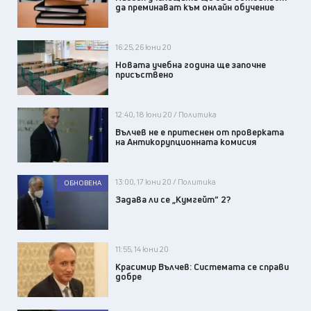
да преминават към онлайн обучение
16:25, 26 юни 20
Новата учебна година ще започне
присъствено
12:40, 18 юни 20 / Политика
Вълчев не е притеснен от проверката
на Антикорупционната комисия
13:00, 17 юни 20 / Политика
ОБНОВЕНА
Задава ли се „Кумгейт“ 2?
11:55, 14 юни 20
Красимир Вълчев: Системата се справи
добре