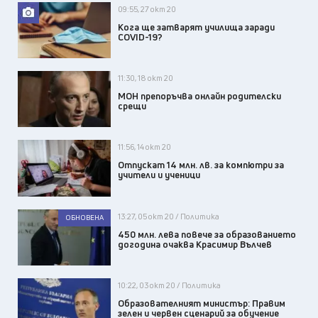
09:55, 27 окт 20
Кога ще затварят училища заради
COVID-19?
11:30, 18 окт 20
МОН препоръчва онлайн родителски
срещи
11:56, 14 окт 20
Отпускат 14 млн. лв. за компютри за
учители и ученици
13:27, 05 окт 20 / Политика
ОБНОВЕНА
450 млн. лева повече за образованието
догодина очаква Красимир Вълчев
10:22, 03 окт 20 / Политика
Образователният министър: Правим
зелен и червен сценарий за обучение