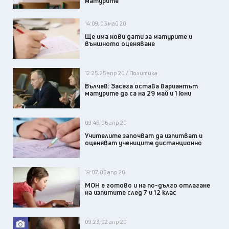
матурите
14:09, 03 май 20
Ще има нови дати за матурите и
външното оценяване
12:25, 25 апр 20 / Политика
Вълчев: Засега остава вариантът
матурите да са на 29 май и 1 юни
09:46, 06 апр 20
Учителите започват да изпитват и
оценяват учениците дистанционно
19:07, 05 апр 20
МОН е готово и на по-дълго отлагане
на изпитите след 7 и 12 клас
09:23, 02 апр 20