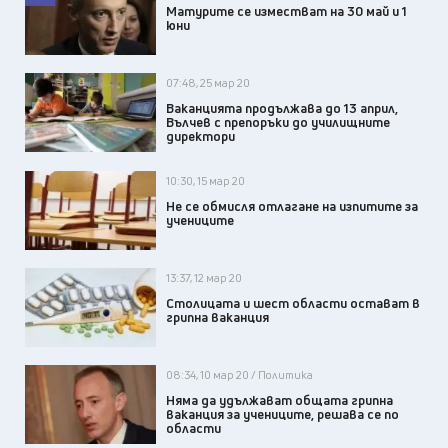
Матурите се изместват на 30 май и 1
юни
07:48, 25 мар 20
Ваканцията продължава до 13 април,
Вълчев с препоръки до училищните
директори
10:30, 15 мар 20
Не се обмисля отлагане на изпитите за
учениците
13:37, 12 мар 20
Столицата и шест области остават в
грипна ваканция
08:34, 10 мар 20 / Политика
Няма да удължават общата грипна
ваканция за учениците, решава се по
области