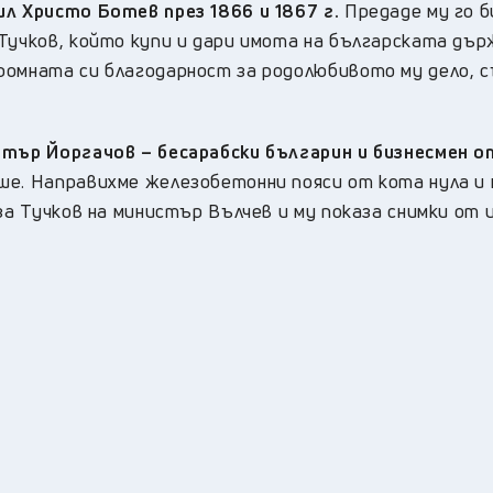
ил Христо Ботев през 1866 и 1867 г.
Предаде му го 
Тучков, който купи и дари имота на българската дър
ромната си благодарност за родолюбивото му дело, 
итър Йоргачов – бесарабски българин и бизнесмен о
е. Направихме железобетонни пояси от кота нула и 
аза Тучков на министър Вълчев и му показа снимки от