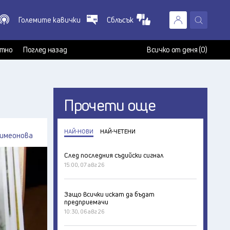
Големите кавички
Сблъсък
X
т
тно
Поглед назад
Всичко от деня (0)
Прочети още
НАЙ-НОВИ
НАЙ-ЧЕТЕНИ
имеонова
След последния съдийски сигнал
15:00, 07 авг 26
Защо всички искат да бъдат
предприемачи
10:30, 06 авг 26