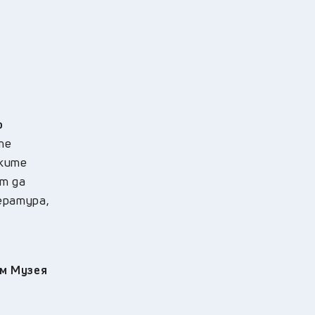
р
те
ските
ат да
ература,
м Музея