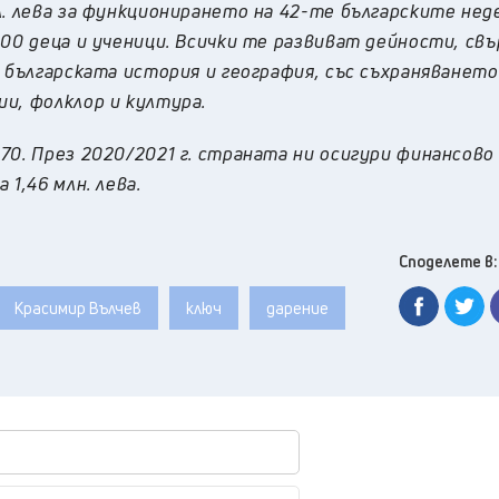
л. лева за функционирането на 42-те българските нед
00 деца и ученици. Всички те развиват дейности, свъ
 българската история и география, със съхраняването
и, фолклор и култура.
70. През 2020/2021 г. страната ни осигури финансово
1,46 млн. лева.
Споделете в:
Красимир Вълчев
ключ
дарение