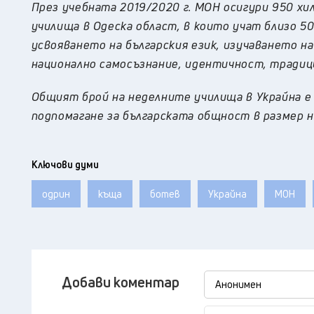
През учебната 2019/2020 г. МОН осигури 950 хи
училища в Одеска област, в които учат близо 50
усвояването на българския език, изучаването на
национално самосъзнание, идентичност, традици
Общият брой на неделните училища в Украйна е 
подпомагане за българската общност в размер на 
Ключови думи
одрин
къща
ботев
Украйна
МОН
Добави коментар