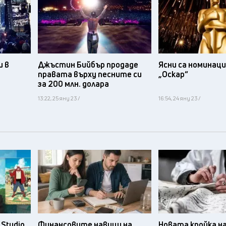
и в
Джъстин Бийбър продаде
Ясни са номинац
правата върху песните си
„Оскар“
за 200 млн. долара
13:22, 25 яну 23 /
16:54, 24 яну 23 /
Studio
Финансовите навици на
Новата кройка н