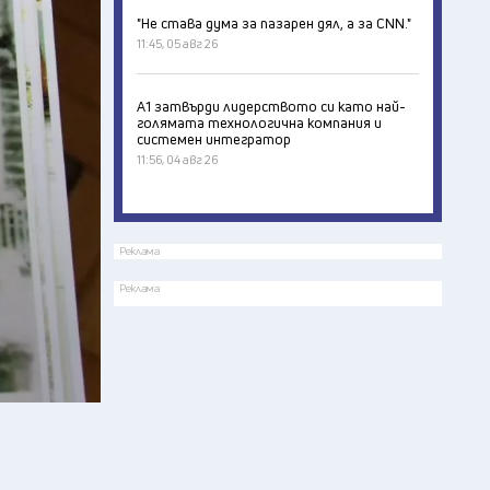
"Не става дума за пазарен дял, а за CNN."
11:45, 05 авг 26
А1 затвърди лидерството си като най-
голямата технологична компания и
системен интегратор
11:56, 04 авг 26
Реклама
Реклама
.