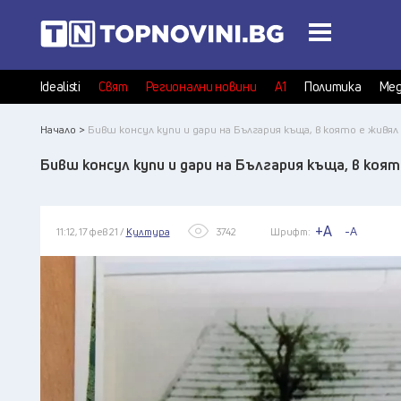
Idealisti
Свят
Регионални новини
А1
Политика
Мед
Начало >
Бивш консул купи и дари на България къща, в която е живя
Бивш консул купи и дари на България къща, в коя
+A
-A
11:12, 17 фев 21 /
Култура
3742
Шрифт: