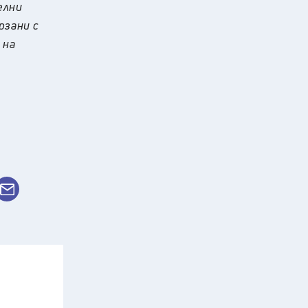
елни
рзани с
 на