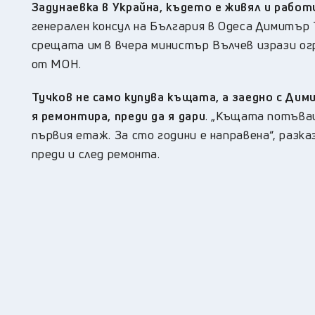
Задунаевка в Украйна, където е живял и работ
генерален консул на България в Одеса Димитър 
срещата им в вчера министър Вълчев изрази ог
от МОН.
Тучков не само купува къщата, а заедно с Дим
я ремонтира, преди да я дари
. „Къщата потъваш
първия етаж. За сто години е направена“, разк
преди и след ремонта.