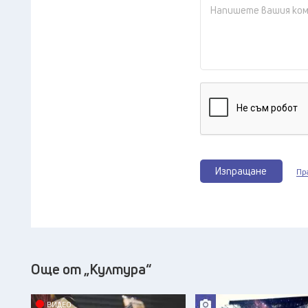
Изпращане
Пр
Още от „Култура“
ВИДЕО