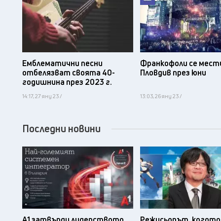
Емблематични песни
Франкофоли се мест
отбелязват своята 40-
Пловдив през юни
годишнина през 2023 г.
14:17, 27 яну 23 /
13:03, 26 яну 23 /
Последни новини
А1 затвърди лидерството
Режисьорът, когото 