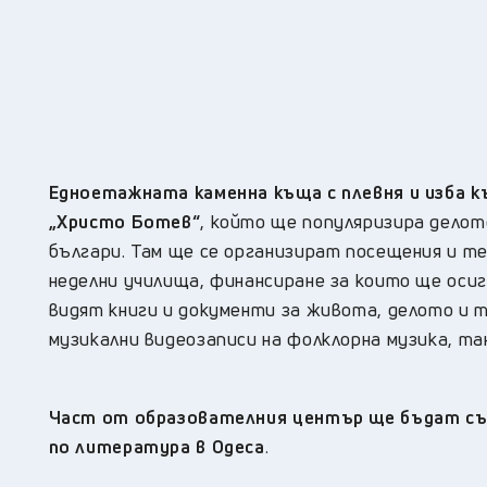
Едноетажната каменна къща с плевня и изба 
„Христо Ботев“
, който ще популяризира делот
българи. Там ще се организират посещения и 
неделни училища, финансиране за които ще оси
видят книги и документи за живота, делото и 
музикални видеозаписи на фолклорна музика, тан
Част от образователния център ще бъдат съ
по литература в Одеса
.