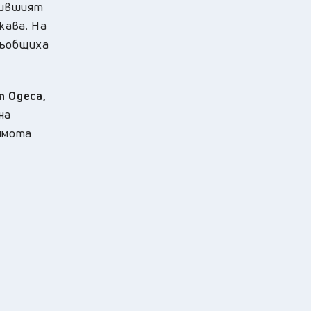
бившият
жава. На
съобщиха
т Одеса,
на
 имота