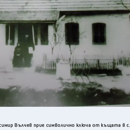
24
°C
Перник
,
27
°C
Плевен
,
29
°C
Пловдив
,
26
°C
Разград
,
27
°C
Русе
,
25
°C
Силистра
,
27
°C
Сливен
,
20
°C
Смолян
,
25
°C
София
,
25
°C
Стара Загора
,
26
°C
Търговище
,
30
°C
Хасково
,
26
°C
Шумен
,
27
°C
Ямбол
,
имир Вълчев прие символично ключа от къщата в с