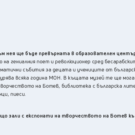
към нея ще бъде превърната в образователен центъ
о на гениалния поет и революционер сред бесарабски
тематични събития за децата и учениците от българ
гурява всяка година МОН. В къщата музей те ще мог
творчеството на Ботев, библиотека с българска лит
ци, пиеси.
що зали с експонати на творчеството на Ботев къ