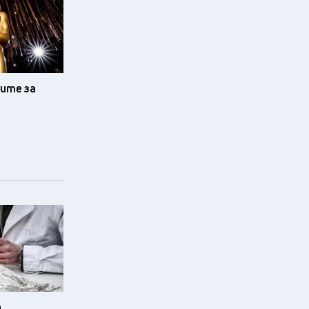
иите за
а