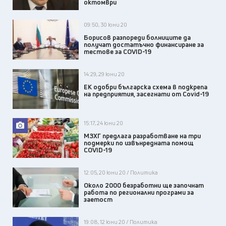
октомври
09:50, 30 юни 20
Борисов разпореди болниците да
получат достатъчно финансиране за
тестове за COVID-19
14:29, 29 юни 20
ЕК одобри българска схема в подкрепа
на предприятия, засегнати от Covid-19
15:17, 24 юни 20
МЗХГ предлага разработване на три
подмерки по извънредната помощ
COVID-19
12:05, 20 юни 20 / Политика
Около 2000 безработни ще започнат
работа по регионални програми за
заетост
19:08, 12 юни 20 / Политика