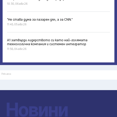
10:30, 06 авг 26
"Не става дума за пазарен дял, а за CNN."
11:45, 05 авг 26
А1 затвърди лидерството си като най-голямата
технологична компания и системен интегратор
11:56, 04 авг 26
Реклама
Новини