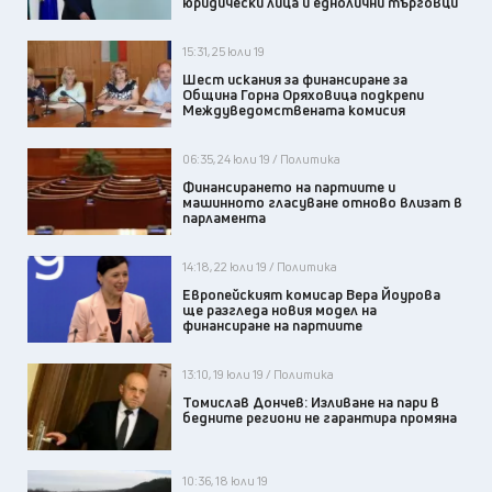
юридически лица и еднолични търговци
15:31, 25 юли 19
Шест искания за финансиране за
Община Горна Оряховица подкрепи
Междуведомствената комисия
06:35, 24 юли 19 / Политика
Финансирането на партиите и
машинното гласуване отново влизат в
парламента
14:18, 22 юли 19 / Политика
Европейският комисар Вера Йоурова
ще разгледа новия модел на
финансиране на партиите
13:10, 19 юли 19 / Политика
Томислав Дончев: Изливане на пари в
бедните региони не гарантира промяна
10:36, 18 юли 19