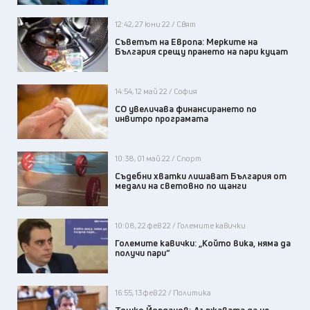
12:42, 27 юни 22 / Свят
Съветът на Европа: Мерките на
България срещу прането на пари куцат
14:54, 12 май 22 / София
СО увеличава финансирането по
инвитро програмата
10:38, 01 май 22 / Спорт
Съдебни хватки лишават България от
медали на световно по щанги
10:08, 22 фев 22 / Големите кавички
Големите кавички: „Който вика, няма да
получи пари“
16:55, 13 фев 22 / Политика