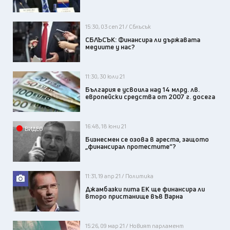
15:30, 03 сеп 21 / Сблъсък
СБЛЪСЪК: Финансира ли държавата
медиите у нас?
11:30, 30 юли 21
България е усвоила над 14 млрд. лв.
европейски средства от 2007 г. досега
16:48, 18 юни 21
ВИДЕО
Бизнесмен се озова в ареста, защото
„финансирал протестите“?
11:31, 19 апр 21 / Политика
Джамбазки пита ЕК ще финансира ли
второ пристанище във Варна
15:26, 09 мар 21 / Новият парламент