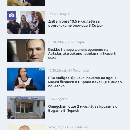
13:24, 21 яну 20
Дават още 10,5 млн. лева за
общинските болници в София
10:30, 20 яну 20 / Спорт
Божков спира финансирането на
Левски, ако законопроектът влезе в
сила
10:30, 20 дек 19 / Политика
Ева Майдел: Финансирането на идеи и
малки бизнеси в Европа вече ще е много
по-лесно
16:14, 17 дек 19
Отпускат още 2 млн. лв. за кризата с
водата в Перник
14:52, 07 дек 19 / Политика