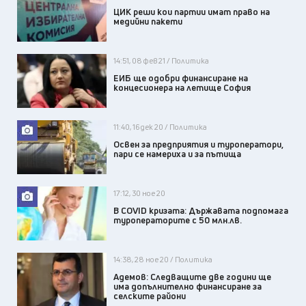
ЦИК реши кои партии имат право на
медийни пакети
14:51, 08 фев 21 / Политика
ЕИБ ще одобри финансиране на
концесионера на летище София
11:40, 16 дек 20 / Политика
Освен за предприятия и туроператори,
пари се намериха и за пътища
17:12, 30 ное 20
В COVID кризата: Държавата подпомага
туроператорите с 50 млн.лв.
14:38, 28 ное 20 / Политика
Адемов: Следващите две години ще
има допълнително финансиране за
селските райони