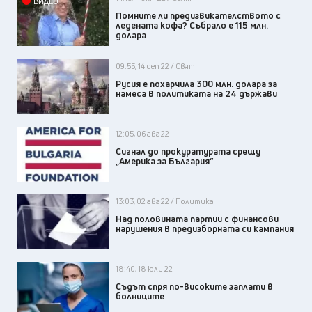
ВИДЕО
Помните ли предизвикателството с
ледената кофа? Събрало е 115 млн.
долара
09:55, 14 сеп 22 / Свят
Русия е похарчила 300 млн. долара за
намеса в политиката на 24 държави
12:05, 06 авг 22
Сигнал до прокуратурата срещу
„Америка за България“
13:03, 02 авг 22 / Политика
Над половината партии с финансови
нарушения в предизборната си кампания
18:40, 18 юли 22
Съдът спря по-високите заплати в
болниците