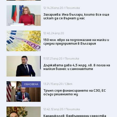
12:14, 26 апр 20 / Политика
Захариева: Има българи, които все още
искат да се върнат у нас
12:40, 24 апр 20
150 млн. евро за подпомагане на малки и
средни предприятия в България
11:57, 21 апр 20 / Политика
Държавата дава 4,5 млрд. лв. в полза на
малкия бизнес и самонаетите
13:21, 15 апр 20 / Свят
ОБНОВЕНА
Тръмп спря финансирането на СЗО, ЕС
осъди решението му
12:42, 12 апр 20 / Политика
Караниколов: Безвъзмездни средства