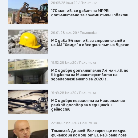
20:05, 28 юли 20 / Политика
170 млн. лв. се дават на МРРБ
допълнително за големи пътни обекти
20:01, 28 юли 20 / Политика
МС дава 94 млн. лв. за строителство
на АМ "Хемус" и обходния път на Бургас
19:52, 28 юли 20 / Политика
МС одобри допълнителни 7,4 млн. лв. по
бюджета на Министерството на
здравеопазването за 2020 г.
19:49, 28 юли 20 / Политика
МС одобри позицията за Националния
рамков договор за медицински
дейности
22:00, 03 юли 20 / Политика
Томислав Дончев: България ще получи
финансова помощ от ЕС най-рано през