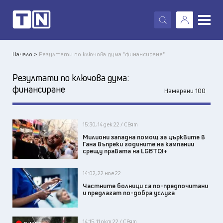
X
Начало >
Резултати по ключова дума "финансиране"
Резултати по ключова дума:
финансиране
Намерени 100
15:30, 14 дек 22 / Свят
Милиони западна помощ за църквите в
Гана въпреки годините на кампании
срещу правата на LGBTQI+
14:02, 22 ное 22
Частните болници са по-предпочитани
и предлагат по-добра услуга
14:15, 11 окт 22 / Свят