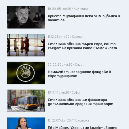
10:00, 05 ное 20 / Култура
Христо Мутафчиев иска 50% публика в
театъра
11:12, 23 окт 20 / София
Столична община търси хора, които
гледат на кризата като възможност
20:00, 20 окт 20 / Спорт
Намаляват наградните фондове в
евротурнирите
13:17, 14 окт 20 / София
Столична община ще финансира
допълнително градския транспорт
12:32, 07 окт 20 / Политика
Ева Майдел: Улеснихме колективното