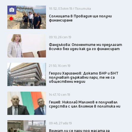
18:52, 03 окт 19 / Политика
Солницата в Провадия ще получи
ВИДЕО
финансиране
09:10, 26 сеп 19
Фандъкова: Опонентите ми предлагат
всичко без идеи как да го финансират
21:50, 16 сеп 19
Георги Харизанов: Докато БНР и БНТ
получават държавни пари, те не са
обществени медии
14:47, 10 сеп 19
Гешев: Николай Малинов е получавал
средства с цел влияние в политика ни
09:48, 27 авг 19
Взимат ли се пари под масата за