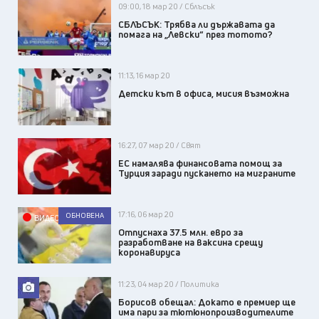
09:00, 18 мар 20 / Сблъсък
СБЛЪСЪК: Трябва ли държавата да
помага на „Левски“ през тотото?
11:13, 16 мар 20
Детски кът в офиса, мисия възможна
16:27, 07 мар 20 / Свят
ЕС намалява финансовата помощ за
Турция заради пускането на миграните
17:16, 06 мар 20
ОБНОВЕНА
ВИДЕО
Отпуснаха 37.5 млн. евро за
разработване на ваксина срещу
коронавируса
11:23, 04 мар 20 / Политика
Борисов обещал: Докато е премиер ще
има пари за тютюнопроизводителите