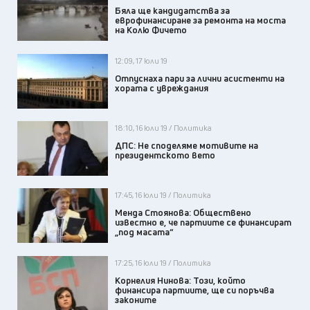
Бяла ще кандидатства за
еврофинансиране за ремонта на моста
на Колю Фичето
12:09, 17 юли 19
Отпуснаха пари за лични асистенти на
хората с увреждания
18:10, 16 юли 19 / Политика
ДПС: Не споделяме мотивите на
президентското вето
17:45, 16 юли 19 / Политика
Менда Стоянова: Обществено
известно е, че партиите се финансират
„под масата“
17:25, 16 юли 19 / Политика
Корнелия Нинова: Този, който
финансира партиите, ще си поръчва
законите