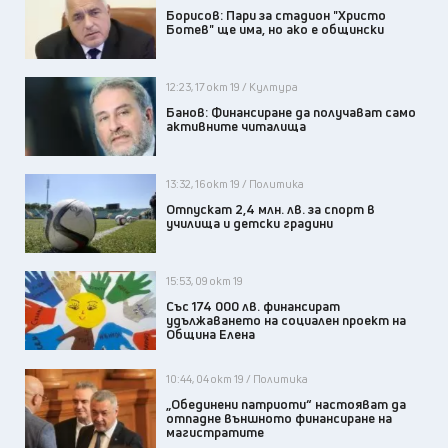
Борисов: Пари за стадион "Христо
Ботев" ще има, но ако е общински
12:23, 17 окт 19 / Култура
Банов: Финансиране да получават само
активните читалища
13:32, 16 окт 19 / Политика
Отпускат 2,4 млн. лв. за спорт в
училища и детски градини
15:53, 09 окт 19
Със 174 000 лв. финансират
удължаването на социален проект на
Община Елена
10:44, 04 окт 19 / Политика
„Обединени патриоти“ настояват да
отпадне външното финансиране на
магистратите