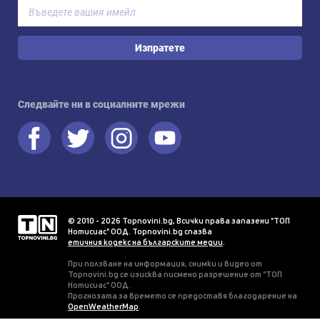
Изпратете
Следвайте ни в социалните мрежи
© 2010 - 2026 Topnovini.bg, Всички права запазени "ТОП
Нотисиас" ООД. Topnovini.bg спазва
етичния кодекс на българските медии
.
При ползване на информация, снимки и видео от
Topnovini.bg се изисква писмено разрешение от "ТОП
Нотисиас" ООД.
Прогнозата за времето се предоставя благодарение на
OpenWeatherMap
.