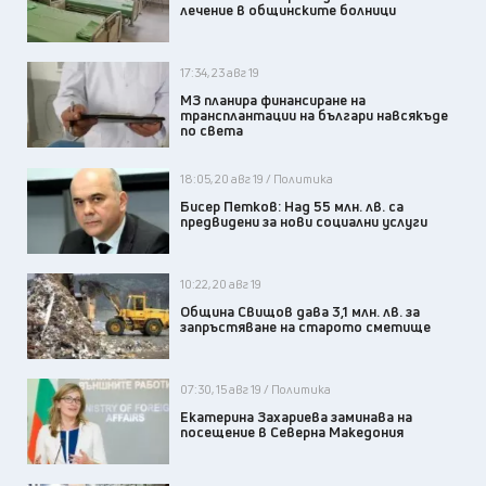
лечение в общинските болници
17:34, 23 авг 19
МЗ планира финансиране на
трансплантации на българи навсякъде
по света
18:05, 20 авг 19 / Политика
Бисер Петков: Над 55 млн. лв. са
предвидени за нови социални услуги
10:22, 20 авг 19
Община Свищов дава 3,1 млн. лв. за
запръстяване на старото сметище
07:30, 15 авг 19 / Политика
Екатерина Захариева заминава на
посещение в Северна Македония