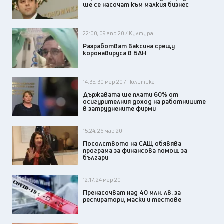
ще се насочат към малкия бизнес
22:00, 09 апр 20 / Култура
Разработват ваксина срещу
коронавируса в БАН
14:35, 30 мар 20 / Политика
Държавата ще плати 60% от
осигурителния доход на работниците
в затруднените фирми
15:24, 26 мар 20
Посолството на САЩ обявява
програма за финансова помощ за
българи
12:17, 24 мар 20
Пренасочват над 40 млн. лв. за
респиратори, маски и тестове