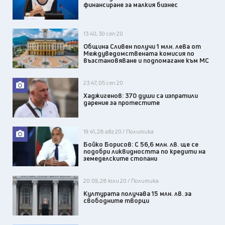
финансиране за малкия бизнес
13:40, 30 сеп 20
Община Сливен получи 1 млн. лева от
Междуведомствената комисия по
възстановяване и подпомагане към МС
23:47, 05 сеп 20
Хаджигенов: 370 души са изпратили
дарение за протестите
19:41, 28 авг 20 / Политика
Бойко Борисов: С 56,6 млн. лв. ще се
подобри ликвидността по кредити на
земеделските стопани
20:09, 28 юли 20 / Политика
Културата получава 15 млн. лв. за
свободните творци