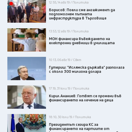
12:55, 14 авг 19 / Политика
ВИДЕО
Борисов: Поели сме ангажимент да
подпомогнем пътната
инфраструктура в Търговище
13:53, 12 авг 19 / Политика
МОН финансира въвеждането на
електронни дневници в училищата
10:13, 06 авг 19 / Свят
Гутериш: "Ислямска държава" разполага
с около 300 милиона долара
17:19, 31 юли 19 / Политика
Кирил Ананиев: Готвят се промени във
финансирането на лечение на деца
18:10, 30 юли 19 / Политика
Президентът сезира КС за
финансирането на партиите от