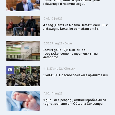
Тошко Йорданов: Държавата да не
рекламира в частни медии
10:45, 10 фев 22
И след „Петя на моята Петя“: Ученици с
инвалидни колички остават отвън
16:36, 27 яну 22 / София
София дава 12,8 млн. лв. за
продължението на третия лъч на
метрото
11:18, 27 яну 22 / Сблъсък
СБЛЪСЪК: Боеспособна ли е армията ни?
14:00, 14 яну 22
8 двойки с репродуктивни проблеми са
подпомогнати от Община Силистра