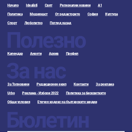
Начало
Idealisti
Свят
Регионални новини
А1
Политика
Медиякаст
От редакторите
София
Култура
Спорт
Любопитно
Поглед назад
Полезно
Календар
Анкети
Архив
Профил
За нас
За Топновини
Редакционен екип
Контакти
За реклама
Urbo
Реклама - Избори 2022
Политика за бисквитките
Общи условия
Етичен кодекс на българските медии
Бюлетин