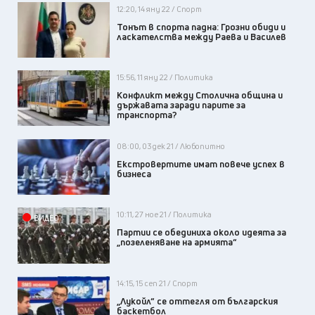
12:20, 14 яну 22 / Спорт
Тонът в спорта падна: Грозни обиди и
ласкателства между Раева и Василев
15:56, 11 яну 22 / Политика
Конфликт между Столична община и
държавата заради парите за
транспорта?
08:00, 03 дек 21 / Любопитно
Екстровертите имат повече успех в
бизнеса
10:11, 27 ное 21 / Политика
ВИДЕО
Партии се обединиха около идеята за
„позеленяване на армията“
14:15, 15 сеп 21 / Спорт
„Лукойл“ се оттегля от българския
баскетбол