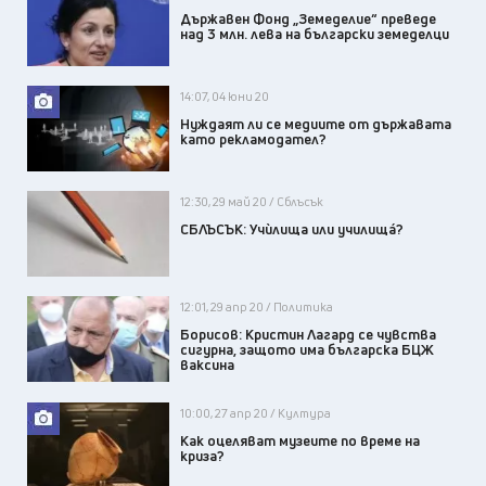
Държавен Фонд „Земеделие“ преведе
над 3 млн. лева на български земеделци
14:07, 04 юни 20
Нуждаят ли се медиите от държавата
като рекламодател?
12:30, 29 май 20 / Сблъсък
СБЛЪСЪК: Учѝлища или училища́?
12:01, 29 апр 20 / Политика
Борисов: Кристин Лагард се чувства
сигурна, защото има българска БЦЖ
ваксина
10:00, 27 апр 20 / Култура
Как оцеляват музеите по време на
криза?