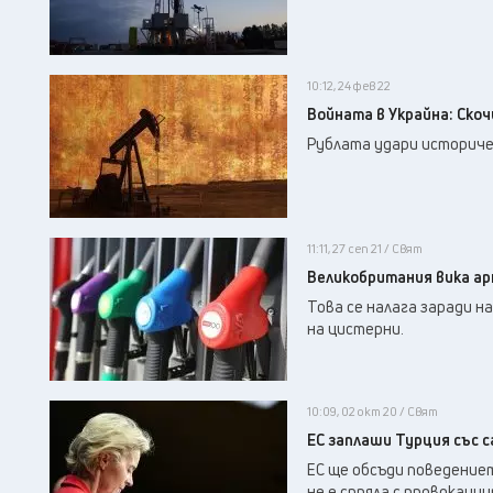
10:12, 24 фев 22
Войната в Украйна: Скоч
Рублата удари историчес
11:11, 27 сеп 21 / Свят
Великобритания вика ар
Това се налага заради 
на цистерни.
10:09, 02 окт 20 / Свят
ЕС заплаши Турция със 
ЕС ще обсъди поведениет
не е спряла с провокации