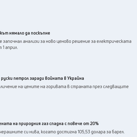
кът нямало да поскъпне
е започнал анализи за ново ценово решение за електрическата
 1 април.
 руски петрол заради войната в Украйна
еличение на цените на горивата в страната през следващите
ената на природния газ спадна с повече от 20%
рашните си нива, когато достигна 105,53 долара за барел.