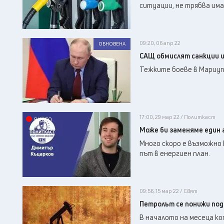
ситуации, не трябва има
09:20, 06 апр 22
ОБНОВЕНА
САЩ обмислят санкции 
Тежките боеве в Мариуп
17:00, 29 мар 22 / Политкаст
ВИДЕО
Може би заменяме един 
Много скоро е възможно 
път в енергиен план.
09:56, 15 мар 22 / Свят
Петролът се понижи под 
В началото на месеца к