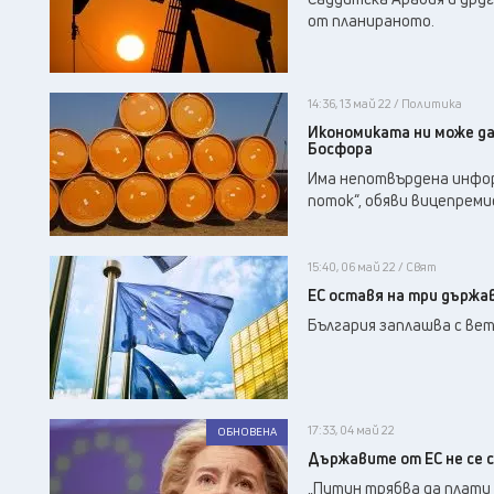
от планираното.
14:36, 13 май 22 / Политика
Икономиката ни може да
Босфора
Има непотвърдена инфор
поток“, обяви вицепреми
15:40, 06 май 22 / Свят
ЕС оставя на три държав
България заплашва с ве
17:33, 04 май 22
ОБНОВЕНА
Държавите от ЕС не се 
„Путин трябва да плати 