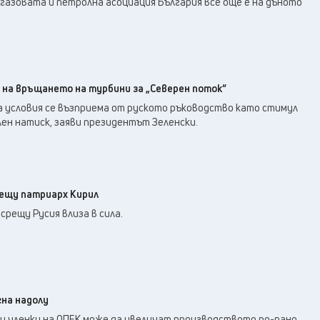
газовата и петролна асоциация България все още е на дъното
 на връщането на турбини за „Северен поток“
а условия се възприема от руското ръководство като стимул
ен натиск, заяви президентът Зеленски.
рещу патриарх Кирил
рещу Русия влиза в сила.
на надолу
ги членки на ОПЕК може да увеличат производството по-рано