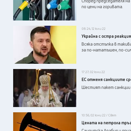
Според председателя на 
по цени на горивата.
08:24, 12 юли 22
Украйна с остра реакция
Всяка отстъпка в такив
за по-нататъшен, по-сил
17:27, 02 юни 22
ЕС отменя санкциите с
Шестият пакет санкции с
10:56, 02 юни 22 / Свят
Цената на петрола тръг
Саудитска Арабия и дру