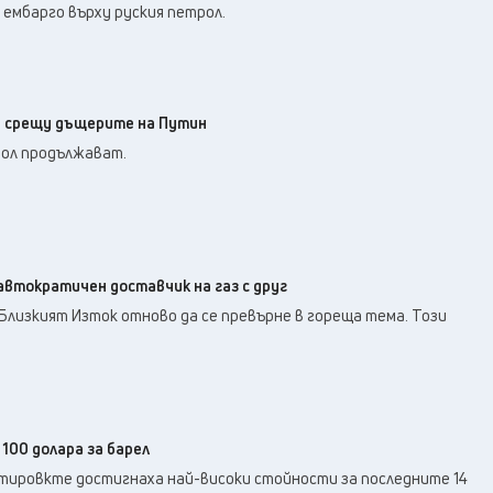
 ембарго върху руския петрол.
и срещу дъщерите на Путин
ол продължават.
автократичен доставчик на газ с друг
Близкият Изток отново да се превърне в гореща тема. Този
100 долара за барел
отировкте достигнаха най-високи стойности за последните 14