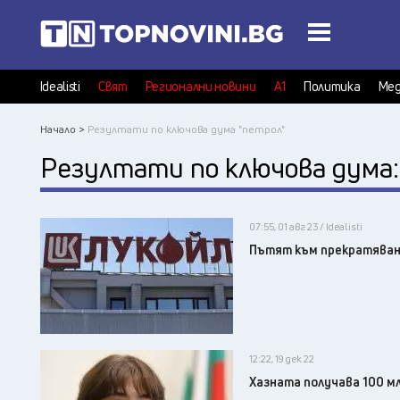
Idealisti
Свят
Регионални новини
А1
Политика
Мед
Начало >
Резултати по ключова дума "петрол"
Резултати по ключова дума
07:55, 01 авг 23 / Idealisti
Пътят към прекратяване
12:22, 19 дек 22
Хазната получава 100 мл