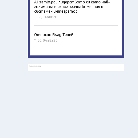
А1 затвърди лидерството си като най-
голямата технологична компания и
системен интегратор
11:56, 04 авг 26
Относно Влад Тенев
11:50, 04 авг 26
Реклама