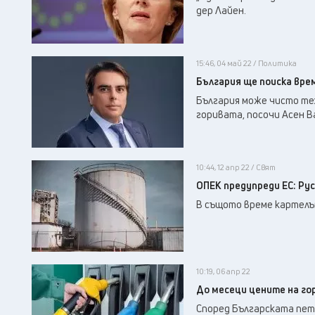
дер Лайен.
15:46, 04 май 22 / Политика
България ще поиска вре
България може чисто тех
горивата, посочи Асен В
10:44, 12 апр 22 / Свят
ОПЕК предупреди ЕС: Ру
В същото време картелъ
10:19, 06 апр 22
До месеци цените на го
Според Българската петр