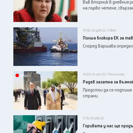
Във вторник в дневния р
на първо четене, свързан
16:52, 02 дек 22 / Свят
Полша блокира ЕК за тав
Според Варшава определ
16:20, 01 сеп 22 / Политика
ВИДЕО
Радев загатна за възмож
Предстои да се подпише
страни.
11:19, 25 авг 22
Горивата у нас ще прод