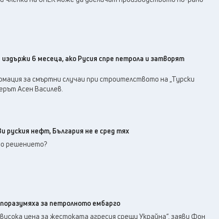
 издържи 6 месеца, ако Русия спре петрола и затворят
мация за смъртни случаи при строителството на „Турски
ерът Асен Василев.
и руския нефт, България не е сред тях
то решението?
споразумяха за петролното ембарго
висока цена за жестоката агресия срещу Украйна“, заяви Фон