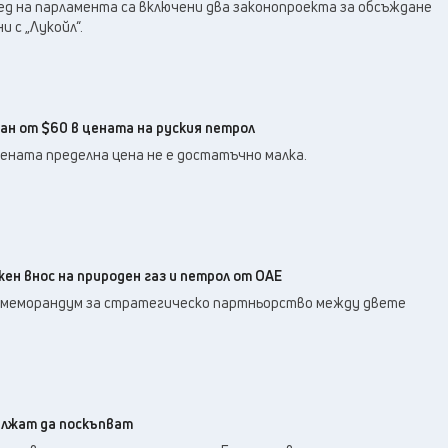
34
°C
ед на парламента са включени два законопроекта за обсъждане
Плевен
,
и с „Лукойл“.
31
°C
Пловдив
,
30
°C
Разград
,
32
°C
Русе
,
31
°C
Силистра
,
ан от $60 в цената на руския петрол
27
°C
Сливен
,
ената пределна цена не е достатъчно малка.
24
°C
Смолян
,
30
°C
София
,
31
°C
Стара Загора
,
29
°C
Търговище
,
ен внос на природен газ и петрол от ОАЕ
35
°C
Хасково
,
 меморандум за стратегическо партньорство между двете
28
°C
Шумен
,
28
°C
Ямбол
,
ължат да поскъпват