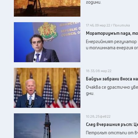
години.
17:46, 09 мар 22 / Политика
Мораториумът пада, то
Енергийният регулатор 
и топлинната енергия от
18:33, 08 мар 22
Байдън забрани вноса на
Очаква се драстично ув
дни.
10:28, 25 фев 22
След вчерашния ръст: Ц
Петролът отстъпи от вче