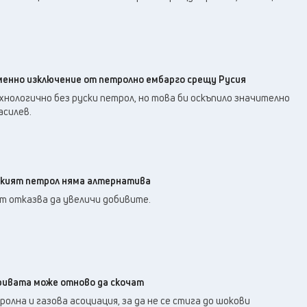
менно изключение от петролно ембарго срещу Русия
нологично без руски петрол, но това би оскъпило значително
асилев.
ският петрол няма алтернатива
т отказва да увеличи добивите.
ривата може отново да скочат
олна и газова асоциация, за да не се стига до шокови