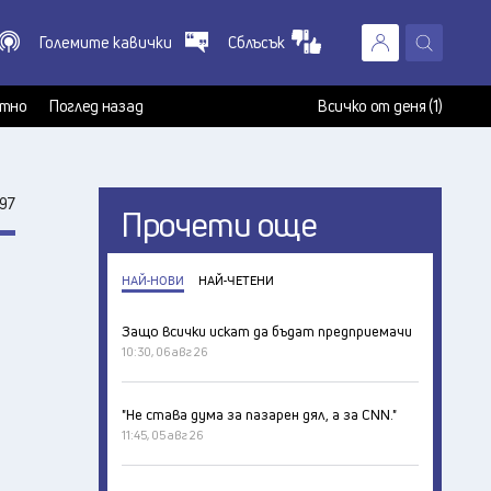
Големите кавички
Сблъсък
X
т
тно
Поглед назад
Всичко от деня (1)
97
Прочети още
НАЙ-НОВИ
НАЙ-ЧЕТЕНИ
Защо всички искат да бъдат предприемачи
10:30, 06 авг 26
"Не става дума за пазарен дял, а за CNN."
11:45, 05 авг 26