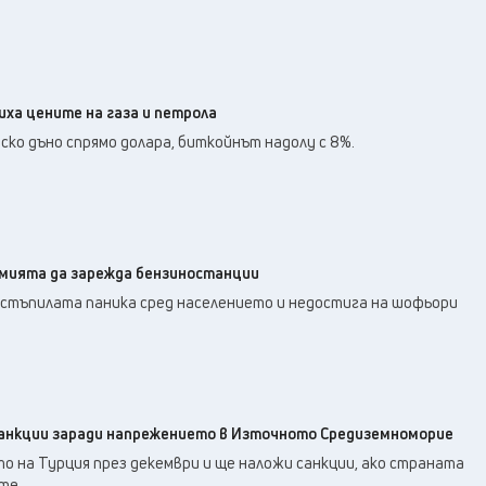
иха цените на газа и петрола
ко дъно спрямо долара, биткойнът надолу с 8%.
мията да зарежда бензиностанции
настъпилата паника сред населението и недостига на шофьори
санкции заради напрежението в Източното Средиземноморие
о на Турция през декември и ще наложи санкции, ако страната
те.