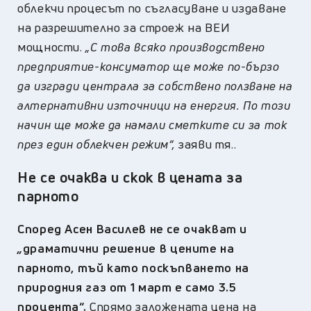
облекчи процесът по съгласуване и издаване
на разрешително за строеж на ВЕИ
мощности.
„С това всяко производствено
предприятие-консуматор ще може по-бързо
да изгради централа за собствено ползване на
алтернативни източници на енергия. По този
начин ще може да намали сметките си за ток
през един облекчен режим“,
заяви тя..
Не се очаква и скок в цената за
парното
Според Асен Василев не се очакват и
„
драматични решение в цените на
парното, тъй като поскъпването на
природния газ от 1 март е само 3.5
процента“.
Спрямо заложената цена на