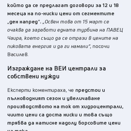
който да се предлагат договори за 12 и 18
месеца на по-ниски цени от сегментите
„
ден напред
“
.
„Освен това от 15 март се
очаква да заработи едната турбина на ПАВЕЦ
Чаира, което също да се отрази в цените на
пиковата енергия и да ги намали“
, посочи
Василев.
Изграждане на ВЕИ централи за
собствени нужди
Експерти коментираха, че
предстои и
пълноводният сезон и увеличаване
производството на ток от хидроцентрали,
чиито цени са доста ниски и това също
трябва да натисне надолу борсовите цени
на тока.