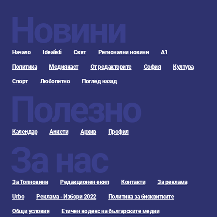
Новини
Начало
Idealisti
Свят
Регионални новини
А1
Политика
Медиякаст
От редакторите
София
Култура
Спорт
Любопитно
Поглед назад
Полезно
Календар
Анкети
Архив
Профил
За нас
За Топновини
Редакционен екип
Контакти
За реклама
Urbo
Реклама - Избори 2022
Политика за бисквитките
Общи условия
Етичен кодекс на българските медии