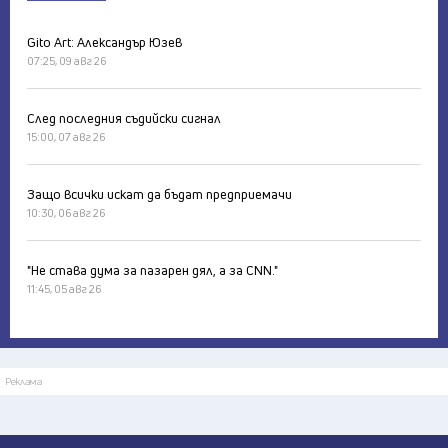
Gito Art: Александър Юзев
07:25, 09 авг 26
След последния съдийски сигнал
15:00, 07 авг 26
Защо всички искат да бъдат предприемачи
10:30, 06 авг 26
"Не става дума за пазарен дял, а за CNN."
11:45, 05 авг 26
Реклама