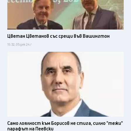
Цветан Цветанов със срещи във Вашингтон
15:32, 05 дек 24 /
Само лоялност към Борисов не стига, силно "тежи"
парафът на Пеевски