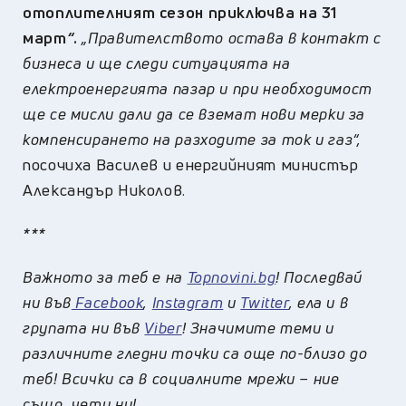
отоплителният сезон приключва на 31
март
“
.
„Правителството остава в контакт с
бизнеса и ще следи ситуацията на
електроенергията пазар и при необходимост
ще се мисли дали да се вземат нови мерки за
компенсирането на разходите за ток и газ“,
посочиха Василев и енергийният министър
Александър Николов.
***
Важното за теб е на
Topnovini.bg
! Последвай
ни във
Facebook
,
Instagram
и
Twitter
, ела и в
групата ни във
Viber
! Значимите теми и
различните гледни точки са още по-близо до
теб! Всички са в социалните мрежи – ние
също, чети ни!