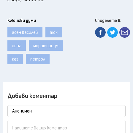
Ключови думи
Споделете в:
асен василев
ток
цена
мораториум
газ
петрол
Добави коментар