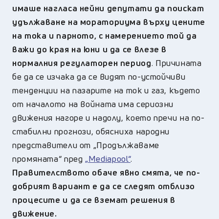
имаше нагласа нейни депутати да поискат
удължаване на мораториума върху цените
на тока и парното, с намерението той да
важи до края на юни и да се влезе в
нормалния регулаторен период
. Причината
бе да се изчака да се видят по-устойчиви
тенденции на пазарите на ток и газ, където
от началото на войната има сериозни
движения нагоре и надолу, което пречи на по-
стабилни прогнози, обясниха народни
представители от „Продължаваме
промяната“ пред
„Mediapool“
.
Правителството обаче явно смята, че по-
добрият вариант е да се следят отблизо
процесите и да се вземат решения в
движение.