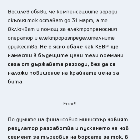
Василев обяви, че компенсациите заради
скъпия ток остават до 31 март, а те
включват и помощ за електропреносния
оператор и електроразпределителните
дружества.
Не е ясно обаче как КЕВР ще
намести в бъдещите цени тези поемани
сега от държавата разходи, без да се
наложи повишение на крайната цена за
бита
.
Error9
По думите на финансовия министър
новият
регулатор разработва и пускането на нов
сегмент за търговия на борсата за ток, в