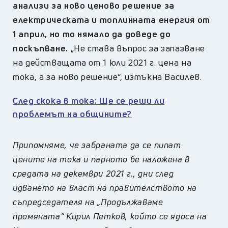
анализи за ново ценово решение за
електрическата и топлинната енергия от
1 април, но то нямало да доведе до
поскъпване.
„Не става въпрос за запазване
на действащата от 1 юли 2021 г. цена на
тока, а за ново решение“, изтъкна Василев.
След скока в тока: Ще се реши ли
проблемът на общините?
Припомняме, че забраната да се пипат
цените на тока и парното бе наложена в
средата на декември 2021 г., дни след
идването на власт на правителството на
съпредседателя на „Продължаваме
промяната“ Кирил Петков, който се ядоса на