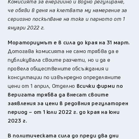
Комисията за енергийно и водно регулиране,
че обяви в деня на клетвата му намерение за
сериозно поскъпване на тока и парното от 1
януари 2022 г.
Мораториумът е в сила до края на 31 март.
Дотогава комисията не само трябва да е
публикувала своите разчети, но и да е
провела обществените обсъждания и
консултации по извънредно определяните
цени от 1 април, Отделно
всички фирми по
веригата трябва да внесат своите
заявления за цени в редовния регулаторен
период – от 1 юли 2022 г. до края на юни
2023 г.
В политическата сила до преди два дни