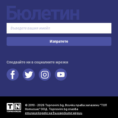
Бюлетин
Изпратете
Следвайте ни в социалните мрежи
© 2010 - 2026 Topnovini.bg, Всички права запазени "ТОП
Нотисиас" ООД. Topnovini.bg спазва
етичния кодекс на българските медии
.