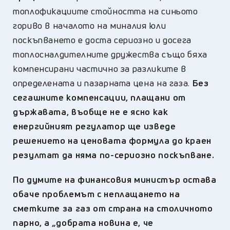
топлофикациите стойността на синьото
гориво в началото на миналия юли
поскъпването е доста сериозно и досега
топлосналдителните дружества също бяха
компенсирани частично за разликите в
определената и пазарната цена на газа.
Без
сегашните компенсации, плащани от
държавата, въобще не е ясно как
енергийният регулатор ще изведе
решението на ценовата формула до краен
резултат да няма по-сериозно поскъпване.
По думите на финансовия министър остава
обаче проблемът с неплащането на
сметките за газ от страна на столичното
парно, а
„
добрата новина е, че