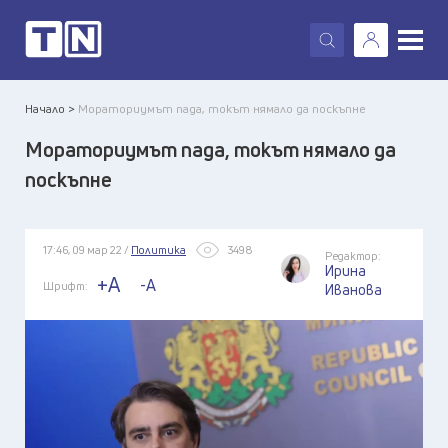
X
Начало >
Мораториумът пада, токът нямало да поскъпне
Мораториумът пада, токът нямало да
поскъпне
17:46, 09 мар 22 /
Политика
3498
Редактор:
Ирина
+A
-A
Шрифт:
Иванова