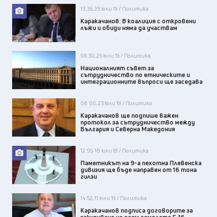
13:36, 25 юли 19 / Политика
Каракачанов: В коалиция с откровени
лъжи и обиди няма да участвам
06:30, 25 юли 19 / Политика
Националният съвет за
сътрудничество по етническите и
интеграционните въпроси ще заседава
08:00, 23 юли 19 / Политика
Каракачанов ще подпише важен
протокол за сътрудничество между
България и Северна Македония
12:55, 18 юли 19 / Политика
Паметникът на 9-а пехотна Плевенска
дивизия ще бъде направен от 16 тона
гилзи
14:52, 11 юли 19 / Политика
Каракачанов подписа договорите за
закупуване на осем самолета F-16