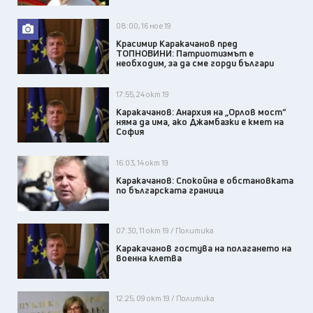
08:00, 16 ное 19
Красимир Каракачанов пред
ТОПНОВИНИ: Патриотизмът е
необходим, за да сме горди българи
17:55, 24 окт 19
Каракачанов: Анархия на „Орлов мост“
няма да има, ако Джамбазки е кмет на
София
16:03, 14 окт 19
Каракачанов: Спокойна е обстановката
по българската граница
07:30, 11 окт 19 / Политика
Каракачанов гостува на полагането на
военна клетва
12:25, 09 окт 19 / Политика