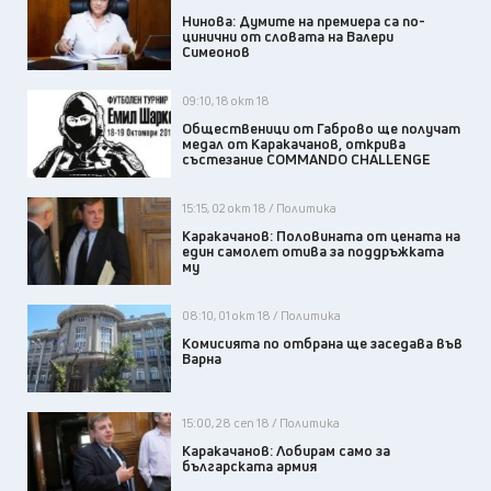
Нинова: Думите на премиера са по-
цинични от словата на Валери
Симеонов
09:10, 18 окт 18
Общественици от Габрово ще получат
медал от Каракачанов, открива
състезание COMMANDO CHALLENGE
15:15, 02 окт 18 / Политика
Каракачанов: Половината от цената на
един самолет отива за поддръжката
му
08:10, 01 окт 18 / Политика
Комисията по отбрана ще заседава във
Варна
15:00, 28 сеп 18 / Политика
Каракачанов: Лобирам само за
българската армия