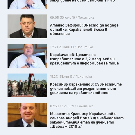
09:05, 30 юни 19 / Политика
Атанас Зафиров: Вместо да подаде
оставка, Каракачанов влиза в
обяснения
13:30, 29 юни 19 / Политика
Каракачанов: Цената на
изтребителите е 2,2 млрд. лева и
президентът е информиран за това
15:27, 13 юни 19 / Политика
Красимир Каракачанов: Съвместните
учения показват резултатите от
усилията на правителството
07:50, 13 юни 19 / Политика
Министър Красимир Каракачанов и
генерал Андрей Боцев ще наблюдават
заключителния етап на учението
„Шабла – 2019 г.“