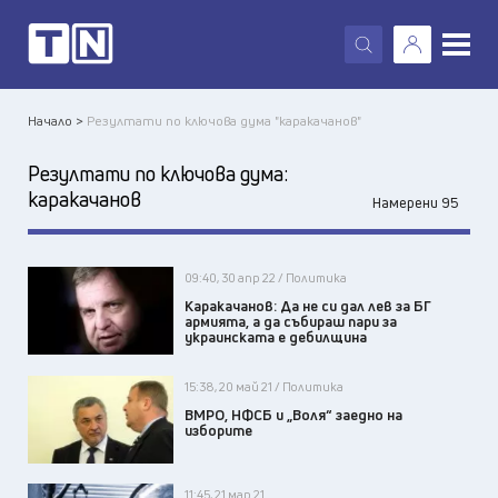
X
Начало >
Резултати по ключова дума "каракачанов"
Резултати по ключова дума:
каракачанов
Намерени 95
09:40, 30 апр 22 / Политика
Каракачанов: Да не си дал лев за БГ
армията, а да събираш пари за
украинската е дебилщина
15:38, 20 май 21 / Политика
ВМРО, НФСБ и „Воля“ заедно на
изборите
11:45, 21 мар 21