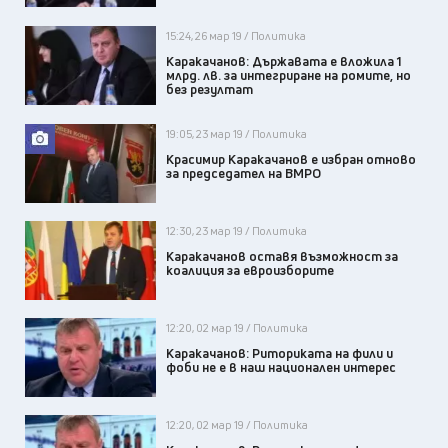
15:24, 26 мар 19 / Политика
Каракачанов: Държавата е вложила 1
млрд. лв. за интегриране на ромите, но
без резултат
19:05, 23 мар 19 / Политика
Красимир Каракачанов е избран отново
за председател на ВМРО
12:30, 23 мар 19 / Политика
Каракачанов оставя възможност за
коалиция за евроизборите
12:20, 02 мар 19 / Политика
Каракачанов: Риториката на фили и
фоби не е в наш национален интерес
12:20, 02 мар 19 / Политика