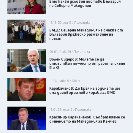
Ето какви условия постави България
на Северна Македония
15:18, 30 сеп 19 / Политика
ЕАЦС: Северна Македония не очаква от
България вражеско размахване на
пръст
09:01, 14 авг 19 / Политика
Волен Сидеров: Молете се да
отсъствам по-често от работа, скъпи
В и К!
11:44, 11 авг 19 / Свят
Каракачанов: До края на годината ще
има договор за нови кораби за ВМС
13:01, 28 юли 19 / Политика
Красимир Каракачанов: Съобразяваме се
с мнението на Македония за Камчев