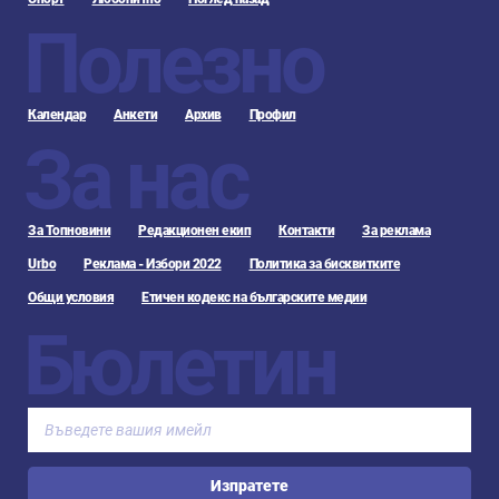
Полезно
Календар
Анкети
Архив
Профил
За нас
За Топновини
Редакционен екип
Контакти
За реклама
Urbo
Реклама - Избори 2022
Политика за бисквитките
Общи условия
Етичен кодекс на българските медии
Бюлетин
Изпратете