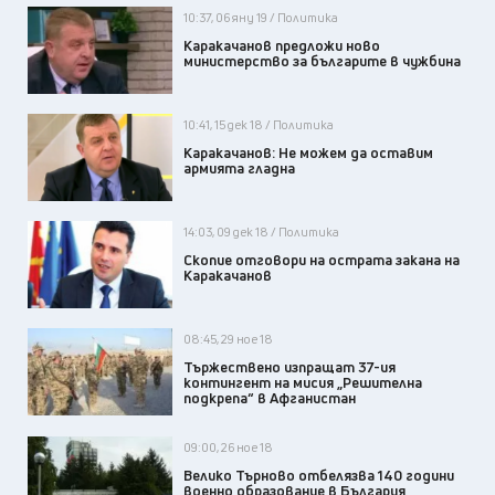
10:37, 06 яну 19 / Политика
Каракачанов предложи ново
министерство за българите в чужбина
10:41, 15 дек 18 / Политика
Каракачанов: Не можем да оставим
армията гладна
14:03, 09 дек 18 / Политика
Скопие отговори на острата закана на
Каракачанов
08:45, 29 ное 18
Тържествено изпращат 37-ия
контингент на мисия „Решителна
подкрепа“ в Афганистан
09:00, 26 ное 18
Велико Търново отбелязва 140 години
военно образование в България