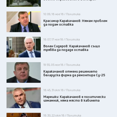
10:09, 18 ное 18 / Политика
Красимир Каракачанов: Нямам проблем
да подам оставка
18:07, 17 ное 18 / Политика
Волен Сидеров: Каракачанов също
трябва да подаде оставка
19:55, 05 ное 18 / Политика
Каракачанов отмени решението
беларуска фирма да ремонтира Су-25
18:45, 31 окт 18 / Политика
Марешки: Каракачанов е политически
измамник, няма място в кабинета
18:30, 22 окт 18 / Политика