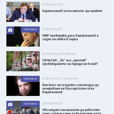
16:31, 04 юни 20
Каракачанов за колажите: Да правят
12:50, 13 апр 20
ОБНОВЕНА
МВР проверява дали Каракачанов е
седял на пейка в парка
10:00, 13 апр 20 / Сблъсък
СБЛЪСЪК: „За“ или „против“
провеждането на парада на 6 май?
21:12, 10 апр 20 / Политика
ОБНОВЕНА
Без внос на плодове и зеленчуци до
изчерпване на българските иска
Каракачанов
13:47, 20 мар 20
ОБНОВЕНА
Обсъждат магазините да работят
ВИДЕО
рано сутрин само за възрастни хора