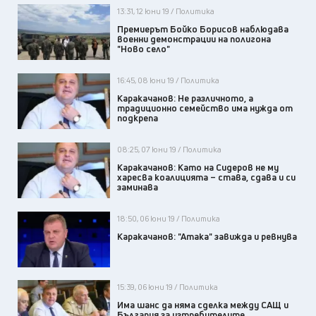
13:31, 12 юни 19 / Политика
Премиерът Бойко Борисов наблюдава
военни демонстрации на полигона
"Ново село"
16:45, 08 юни 19 / Политика
Каракачанов: Не различното, а
традиционно семейство има нужда от
подкрепа
08:25, 07 юни 19 / Политика
Каракачанов: Като на Сидеров не му
харесва коалицията – става, сдава и си
заминава
18:50, 06 юни 19 / Политика
Каракачанов: "Атака" завижда и ревнува
15:39, 06 юни 19 / Политика
Има шанс да няма сделка между САЩ и
България за изтребителите