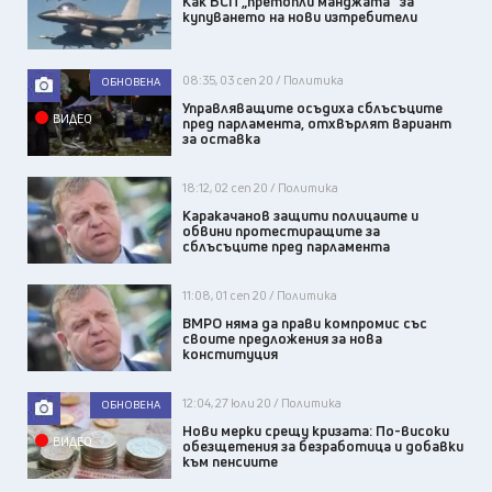
Как БСП „претопли манджата“ за
купуването на нови изтребители
08:35, 03 сеп 20 / Политика
ОБНОВЕНА
Управляващите осъдиха сблъсъците
ВИДЕО
пред парламента, отхвърлят вариант
за оставка
18:12, 02 сеп 20 / Политика
Каракачанов защити полицаите и
обвини протестиращите за
сблъсъците пред парламента
11:08, 01 сеп 20 / Политика
ВМРО няма да прави компромис със
своите предложения за нова
конституция
12:04, 27 юли 20 / Политика
ОБНОВЕНА
Нови мерки срещу кризата: По-високи
ВИДЕО
обезщетения за безработица и добавки
към пенсиите