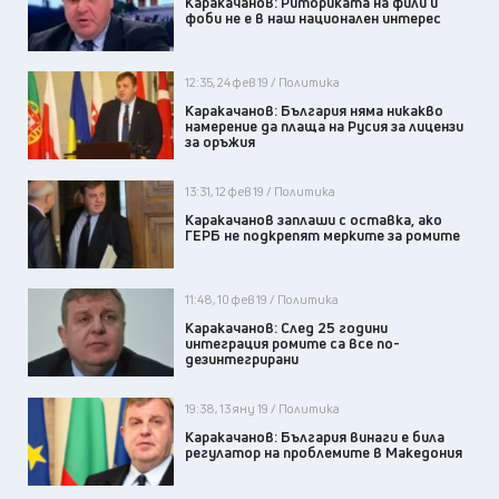
Каракачанов: Риториката на фили и
фоби не е в наш национален интерес
12:35, 24 фев 19 / Политика
Каракачанов: България няма никакво
намерение да плаща на Русия за лицензи
за оръжия
13:31, 12 фев 19 / Политика
Каракачанов заплаши с оставка, ако
ГЕРБ не подкрепят мерките за ромите
11:48, 10 фев 19 / Политика
Каракачанов: След 25 години
интеграция ромите са все по-
дезинтегрирани
19:38, 13 яну 19 / Политика
Каракачанов: България винаги е била
регулатор на проблемите в Македония