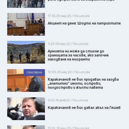
17:30, 05 мар 20 / Политика
Акцент на деня: Шоуто на патриотите
11:27, 05 мар 20 / Политика
Армията ни може да стигне до
границата за часове, ако започне
нахлуване на мигранти
10:00, 05 мар 20 / Политика
ОБНОВЕНА
Каракачанов не бил продавал на загуба
„апетитни“ имоти, острови,
полуострови и жълти павета
14:51, 18 фев 20 / Политика
Каракачанов не бил давал акъл на Гешев
15:02, 30 яну 20 / Политика