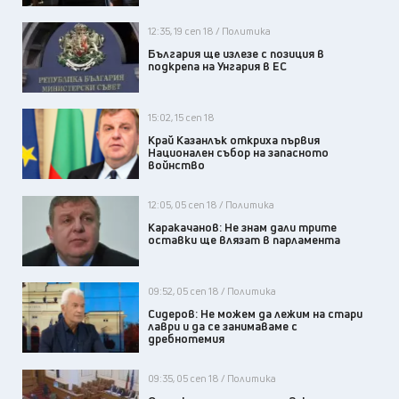
12:35, 19 сеп 18 / Политика
България ще излезе с позиция в
подкрепа на Унгария в ЕС
15:02, 15 сеп 18
Край Казанлък откриха първия
Национален събор на запасното
войнство
12:05, 05 сеп 18 / Политика
Каракачанов: Не знам дали трите
оставки ще влязат в парламента
09:52, 05 сеп 18 / Политика
Сидеров: Не можем да лежим на стари
лаври и да се занимаваме с
дребнотемия
09:35, 05 сеп 18 / Политика