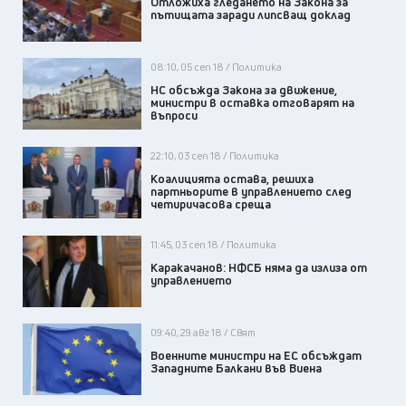
Отложиха гледането на Закона за
пътищата заради липсващ доклад
08:10, 05 сеп 18 / Политика
НС обсъжда Закона за движение,
министри в оставка отговарят на
въпроси
22:10, 03 сеп 18 / Политика
Коалицията остава, решиха
партньорите в управлението след
четиричасова среща
11:45, 03 сеп 18 / Политика
Каракачанов: НФСБ няма да излиза от
управлението
09:40, 29 авг 18 / Свят
Военните министри на ЕС обсъждат
Западните Балкани във Виена