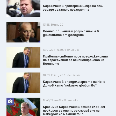
Каракачанов проверява шефа на ВВС
заради сагата с президента
13:55, 30 яну 20
Военно обучение и родинознание в
училищата от догодина
13:01, 29 яну 20 / Политика
Правителството прие предложенията
на Каракачанов за пенсионирането на
военните
10:39, 10 яну 20 / Политика
Каракачанов определи ареста на Нено
Димов като "показно убийство"
12:45, 19 ное 19 / Политика
Красимир Каракачанов сезира главния
прокурор за опити за създаване на
македонско малцинство