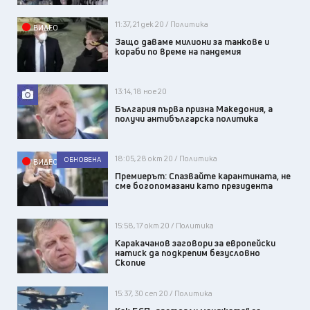
11:37, 21 дек 20 / Политика
ВИДЕО
Защо даваме милиони за танкове и
кораби по време на пандемия
13:14, 18 ное 20
България първа призна Македония, а
получи антибългарска политика
18:05, 28 окт 20 / Политика
ОБНОВЕНА
ВИДЕО
Премиерът: Спазвайте карантината, не
сме богопомазани като президента
15:58, 17 окт 20 / Политика
Каракачанов заговори за европейски
натиск да подкрепим безусловно
Скопие
15:37, 30 сеп 20 / Политика