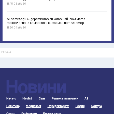
11:45, 05 авг 26
А1 затвърди лидерството си като най-голямата
технологична компания и системен интегратор
11:56, 04 авг 26
Реклама
Новини
Начало
Idealisti
Свят
Регионални новини
А1
Политика
Медиякаст
От редакторите
София
Култура
Спорт
Любопитно
Поглед назад