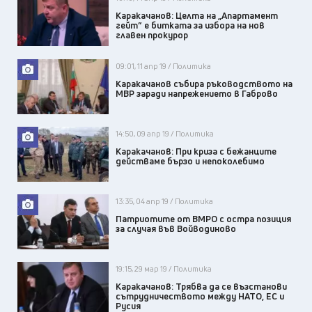
Каракачанов: Целта на „Апартамент
гейт” е битката за избора на нов
главен прокурор
09:01, 11 апр 19 / Политика
Каракачанов събира ръководството на
МВР заради напрежението в Габрово
14:50, 09 апр 19 / Политика
Каракачанов: При криза с бежанците
действаме бързо и непоколебимо
13:35, 04 апр 19 / Политика
Патриотите от ВМРО с остра позиция
за случая във Войводиново
19:15, 29 мар 19 / Политика
Каракачанов: Трябва да се възстанови
сътрудничеството между НАТО, ЕС и
Русия