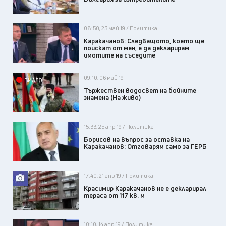
08:50, 23 май 19 / Политика
Каракачанов: Следващото, което ще
поискат от мен, е да декларирам
имотите на съседите
09:10, 06 май 19
ВИДЕО
Тържествен водосвет на бойните
знамена (На живо)
15:33, 25 апр 19 / Политика
Борисов на въпрос за оставка на
Каракачанов: Отговарям само за ГЕРБ
17:40, 21 апр 19 / Политика
Красимир Каракачанов не е декларирал
тераса от 117 кв. м
10:10, 14 апр 19 / Политика