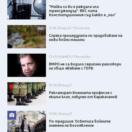
"Майка ли ви е раждала или
трансджендър": ВКС пита
Конституционния съд какво е „пол“
14:56, 16 мар 21 / Политика
Спряха процедурата по придобиване на
нови бойни машини
13:43, 04 фев 21 / Политика
ВМРО не са водили сериозни разговори
за общо явяване с ГЕРБ
15:33, 28 яну 21
ВИДЕО
Рекламират военната професия с
екшън клип, озвучен от Каракачанов
13:58, 06 яну 21
По традиция: Осветиха бойните
знамена на Богоявление