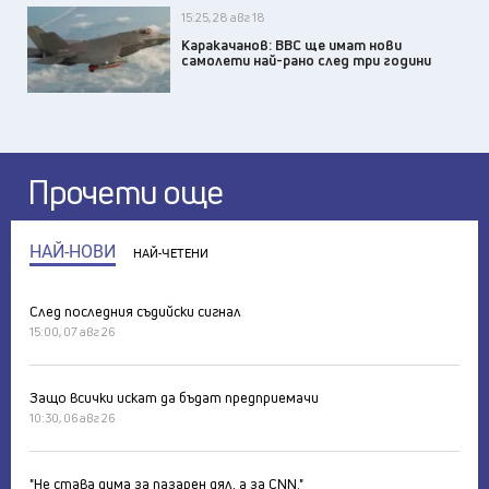
15:25, 28 авг 18
Каракачанов: ВВС ще имат нови
самолети най-рано след три години
Прочети още
НАЙ-НОВИ
НАЙ-ЧЕТЕНИ
След последния съдийски сигнал
15:00, 07 авг 26
Защо всички искат да бъдат предприемачи
10:30, 06 авг 26
"Не става дума за пазарен дял, а за CNN."