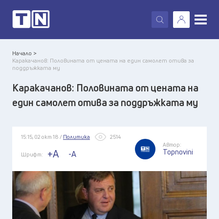
X
Начало >
Каракачанов: Половината от цената на един самолет отива за
поддръжката му
Каракачанов: Половината от цената на
един самолет отива за поддръжката му
15:15, 02 окт 18 /
Политика
2514
Автор:
Topnovini
+A
-A
Шрифт: