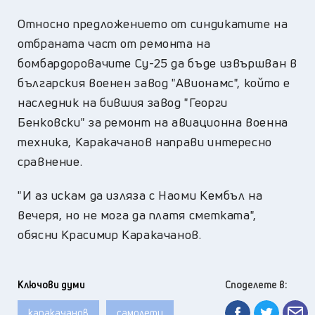
Относно предложението от синдикатите на
отбраната част от ремонта на
бомбардоровачите Су-25 да бъде извършван в
българския военен завод "Авионамс", който е
наследник на бившия завод "Георги
Бенковски" за ремонт на авиационна военна
техника, Каракачанов направи интересно
сравнение.
"И аз искам да изляза с Наоми Кембъл на
вечеря, но не мога да платя сметката",
обясни Красимир Каракачанов.
Ключови думи
Споделете в:
каракачанов
самолети