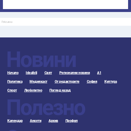
Реклама
Новини
Начало
Idealisti
Свят
Регионални новини
А1
Политика
Медиякаст
От редакторите
София
Култура
Спорт
Любопитно
Поглед назад
Полезно
Календар
Анкети
Архив
Профил