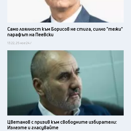
Само лоялност към Борисов не стига, силно "тежи"
парафът на Пеевски
13:22, 25 ное 24 /
Цветанов с призив към свободните избиратели:
Излезте и гласувайте