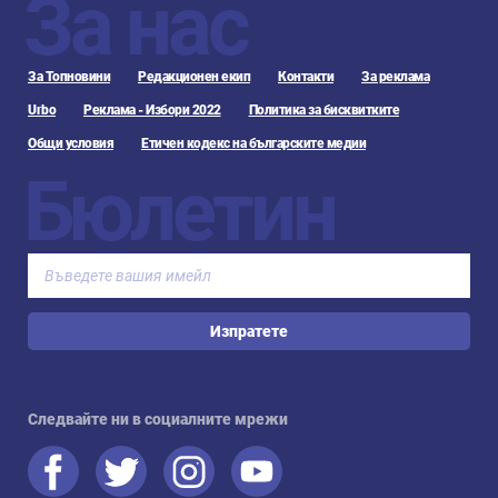
За нас
За Топновини
Редакционен екип
Контакти
За реклама
Urbo
Реклама - Избори 2022
Политика за бисквитките
Общи условия
Етичен кодекс на българските медии
Бюлетин
Изпратете
Следвайте ни в социалните мрежи