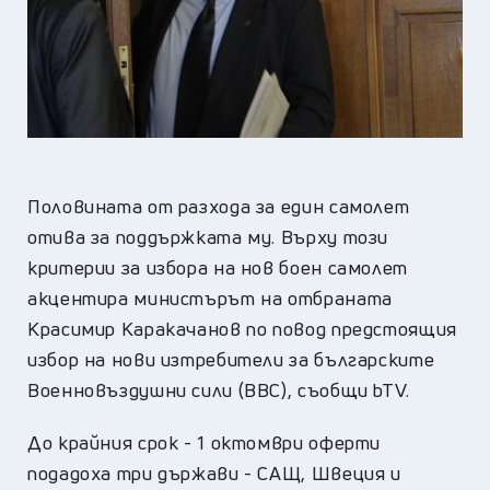
Половината от разхода за един самолет
отива за поддържката му. Върху този
критерии за избора на нов боен самолет
акцентира министърът на отбраната
Красимир Каракачанов по повод предстоящия
избор на нови изтребители за българските
Военновъздушни сили (ВВС), съобщи bTV.
До крайния срок - 1 октомври оферти
подадоха три държави - САЩ, Швеция и