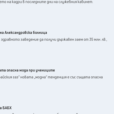
23
°C
то на кадри в последните дни на служебния кабинет.
Перник
,
22
°C
Плевен
,
22
°C
Пловдив
,
21
°C
Разград
,
24
°C
Русе
,
а Александровска болница
22
°C
Силистра
,
 здравното заведение да получи държавен заем от 35 млн. лв.,
19
°C
Сливен
,
16
°C
Смолян
,
20
°C
София
,
20
°C
Стара Загора
,
ата опасна мода при учениците
20
°C
Търговище
,
райския газ“ новата „модна“ тенденция е със същата опасна
22
°C
Хасково
,
20
°C
Шумен
,
20
°C
Ямбол
,
а БАБХ