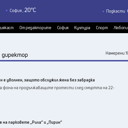
20
°C
София
,
Подкасти
21
°C
Благоевград
,
Политкаст
19
°C
КултурКас
Бургас
,
иякаст
От редакторите
София
Култура
Спорт
Любопи
22
°C
Медиякаст
Варна
,
Велико Търново
,
20
°C
:
Намерени 1
директор
23
°C
Видин
,
24
°C
Враца
,
19
°C
Габрово
,
н е уволнен, защото обслужил жена без забрадка
19
°C
Добрич
,
на фона на продължаващите протести след смъртта на 22-
20
°C
Кърджали
,
20
°C
Кюстендил
,
21
°C
Ловеч
,
24
°C
Монтана
,
22
°C
 на парковете „Рила“ и „Пирин“
Пазарджик
,