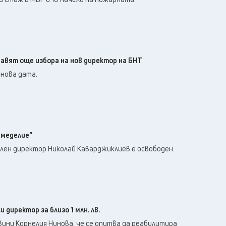
Бавят още избора на нов директор на БНТ
нова дата.
емеделие“
ен директор Николай Каварджиклиев е освободен.
 директор за близо 1 млн. лв.
ини Корнелия Нинова, че се опитва да реабилитира