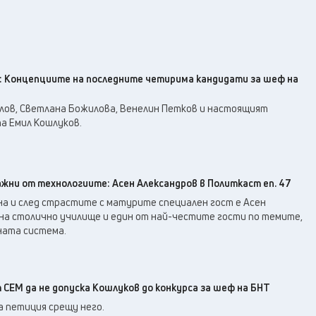
: Концепциите на последните четирима кандидати за шеф на
елов, Светлана Божилова, Венелин Петков и настоящият
а Емил Кошлуков.
жни от технологиите: Асен Александров в Политкаст еп. 47
на и след страстите с матурите специален гост е Асен
 на столично училище и един от най-честите гости по темите,
ната система.
СЕМ да не допуска Кошлуков до конкурса за шеф на БНТ
а петиция срещу него.