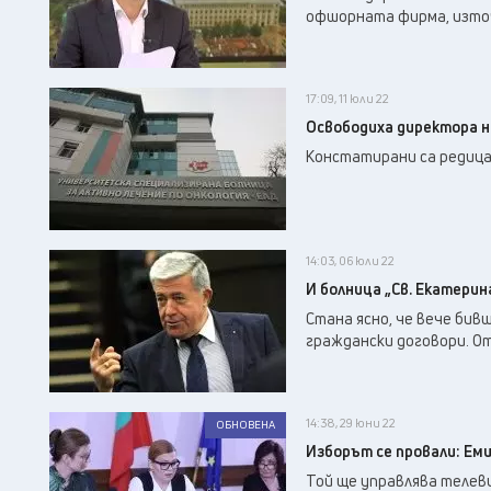
офшорната фирма, източ
17:09, 11 юли 22
Oсвободиха директора н
Констатирани са редица
14:03, 06 юли 22
И болница „Св. Екатерин
Стана ясно, че вече бивш
граждански договори. От
14:38, 29 юни 22
ОБНОВЕНА
Изборът се провали: Ем
Той ще управлява телеви