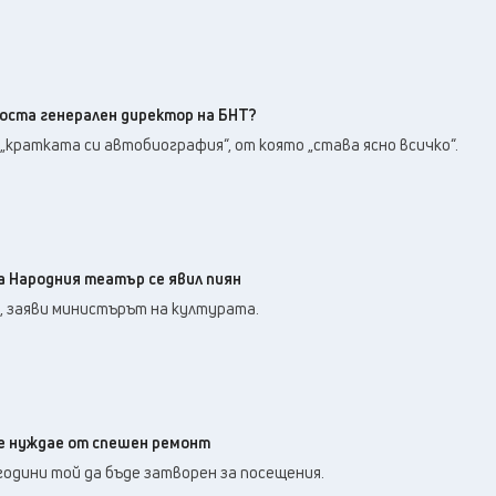
поста генерален директор на БНТ?
кратката си автобиография“, от която „става ясно всичко“.
а Народния театър се явил пиян
, заяви министърът на културата.
е нуждае от спешен ремонт
 години той да бъде затворен за посещения.