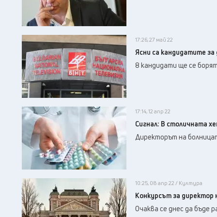
17:26, 27 май 22
Ясни са кандидатите за
8 кандидати ще се боря
17:14, 12 апр 22
Сигнал: В столичната х
Директорът на болницат
10:25, 08 апр 22 / Култура
Конкурсът за директор 
Очаква се днес да бъде 