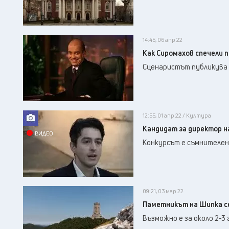
14:45, 06 апр 22
Как Сиромахов спечели 
Сценаристът публикува „
12:55, 01 апр 22 / Култура
Кандидат за директор н
ВИДЕО
Конкурсът е съмнителен
09:21, 03 мар 22
Паметникът на Шипка с
Възможно е за около 2-3