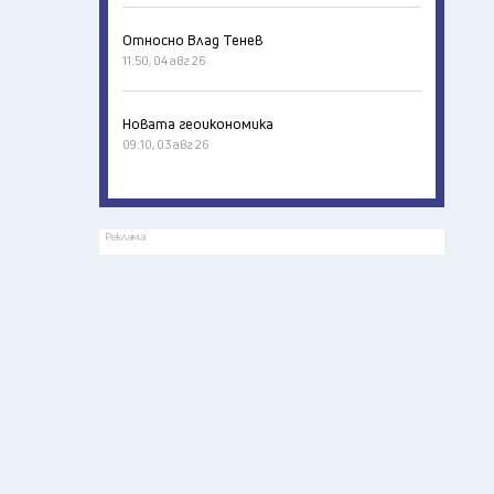
Относно Влад Тенев
11:50, 04 авг 26
Новата геоикономика
09:10, 03 авг 26
Реклама