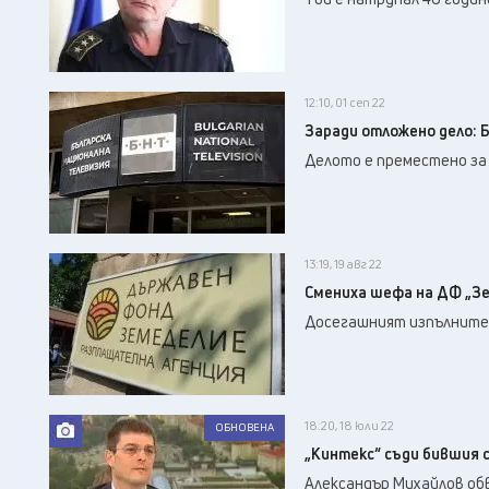
12:10, 01 сеп 22
Заради отложено дело: 
Делото е преместено за 
13:19, 19 авг 22
Смениха шефа на ДФ „З
Досегашният изпълнител
18:20, 18 юли 22
ОБНОВЕНА
„Кинтекс“ съди бившия си
Александър Михайлов обв