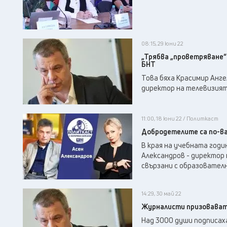
08:15, 29 юни 22
„Трябва „проветряване“
БНТ
Това бяха Красимир Анг
директор на телевизият
11:00, 18 юни 22 / Политкаст
Добродетелите са по-ва
В края на учебната годи
Александров - директор
свързани с образовател
14:29, 30 май 22
Журналисти призовават 
Над 3000 души подписах