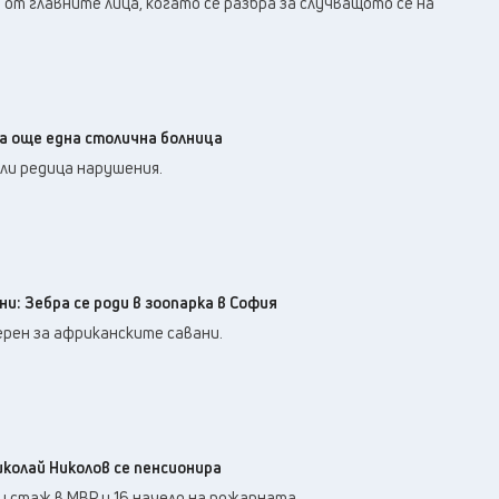
 от главните лица, когато се разбра за случващото се на
а още една столична болница
ли редица нарушения.
ни: Зебра се роди в зоопарка в София
ерен за африканските савани.
олай Николов се пенсионира
и стаж в МВР и 16 начело на пожарната.