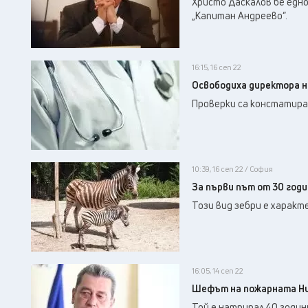
Христо Даскалов бе едно
„Капитан Андреево“.
16:15, 16 сеп 22
Освободиха директора н
Проверки са констатира
10:39, 16 сеп 22 / София
За първи път от 30 годи
Този вид зебри е характ
16:05, 14 сеп 22
Шефът на пожарната Ник
Той е натрупал 40 годин