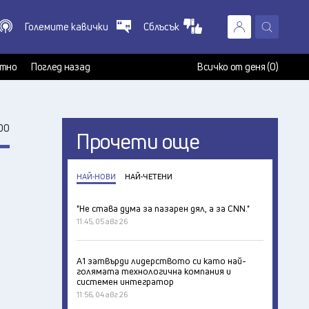
Големите кавички
Сблъсък
X
т
тно
Поглед назад
Всичко от деня (0)
00
Прочети още
НАЙ-НОВИ
НАЙ-ЧЕТЕНИ
"Не става дума за пазарен дял, а за CNN."
11:45, 05 авг 26
А1 затвърди лидерството си като най-
голямата технологична компания и
системен интегратор
11:56, 04 авг 26