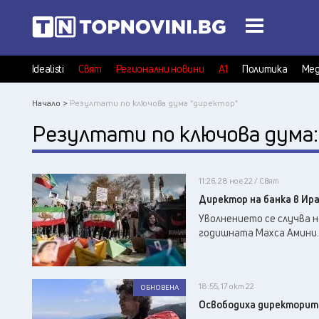
Idealisti
Свят
Регионални новини
А1
Политика
Мед
Начало >
Резултати по ключова дума "директор"
Резултати по ключова дума
11:26, 28 ное 22 / Свят
Директор на банка в Ира
Уволнението се случва 
годишната Махса Амини.
18:55, 17 окт 22
ОБНОВЕНА
Освободиха директорите