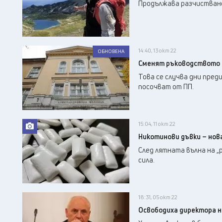
Продължава разчистване
14:40, 13 окт 22
ОБНОВЕНА
Сменят ръководството н
Това се случва дни преди
посочват от ПП.
15:04, 11 окт 22
Никотинови дъвки – нов
След лятната вълна на „
сила.
18:31, 05 окт 22
Освободиха директора н