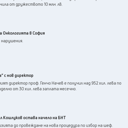
ила от дружеството 10 млн. лв.
а Онкологията в София
 нарушения.
а“ с нов директор
ият директор проф. Генчо Начев е получил над 952 хил. лева по
делно от 30 хил. лева заплата месечно.
ил Кошлуков остава начело на БНТ
зията до провеждане на нова процедура по избор на шеф.