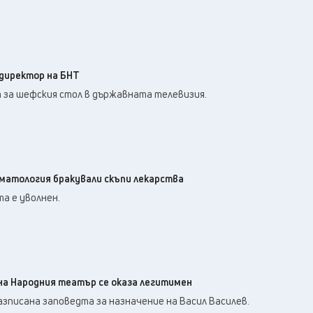
 директор на БНТ
т за шефския стол в държавната телевизия.
ематология бракували скъпи лекарства
а е уволнен.
на Народния театър се оказа легитимен
разписана заповедта за назначение на Васил Василев.