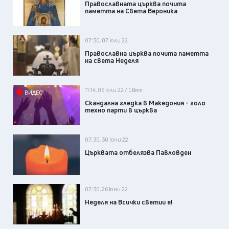
Православната църква почита
паметта на Света Вероника
07:30, 07 юли 22
Православна църква почита паметта
на света Неделя
11:14, 06 юли 22 / Свят
ВИДЕО
Скандална гледка в Македония - голо
техно парти в църква
07:30, 30 юни 22
Църквата отбелязва Павловден
07:30, 26 юни 22
Неделя на Всички светии е!