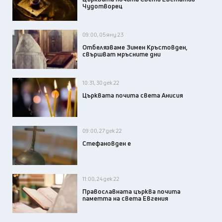
Чудотворец
09:00, 05 яну 23
Отбелязваме Зимен Кръстовден,
свършват мръсните дни
10:31, 30 дек 22
Църквата почита света Анисия
09:00, 27 дек 22
Стефановден е
11:00, 24 дек 22
Православната църква почита
паметта на света Евгения