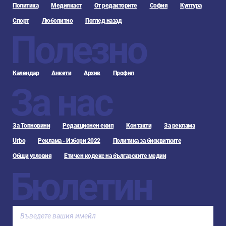
Политика
Медиякаст
От редакторите
София
Култура
Спорт
Любопитно
Поглед назад
Полезно
Календар
Анкети
Архив
Профил
За нас
За Топновини
Редакционен екип
Контакти
За реклама
Urbo
Реклама - Избори 2022
Политика за бисквитките
Общи условия
Етичен кодекс на българските медии
Бюлетин