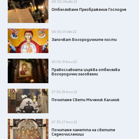
08:00, 06 авг 22
Отбелязваме Преображение Господне
08:00, 01 авг 22
Започват Богородичните пости
09:00, 31 юли 22
Православната църква отбелязва
Богородични заговезни
07:50, 29 юли 22
Почитаме Свети Мъченик Калиник
07:30, 27 юли 22
Почитаме паметта на светите
Седмочисленици