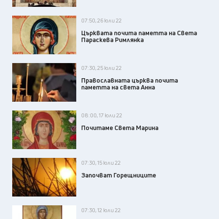
07:50, 26 юли 22
Църквата почита паметта на Света
Параскева Римлянка
07:30, 25 юли 22
Православната църква почита
паметта на света Анна
08:00, 17 юли 22
Почитаме Света Марина
07:30, 15 юли 22
Започват Горещниците
07:30, 12 юли 22