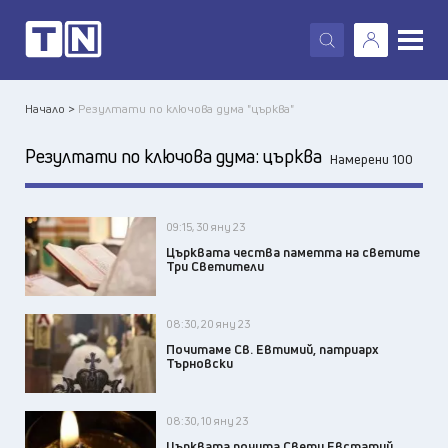
X
Начало >
Резултати по ключова дума "църква"
Резултати по ключова дума:
църква
Намерени 100
09:15, 30 яну 23
Църквата чества паметта на светите
Три Светители
08:30, 20 яну 23
Почитаме Св. Евтимий, патриарх
Търновски
08:30, 10 яну 23
Църквата почита Свети Евстатий