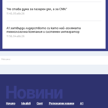
"Не става дума за пазарен дял, а за CNN."
11:45, 05 авг 26
А1 затвърди лидерството си като най-голямата
технологична компания и системен интегратор
11:56, 04 авг 26
Реклама
Новини
Начало
Idealisti
Свят
Регионални новини
А1