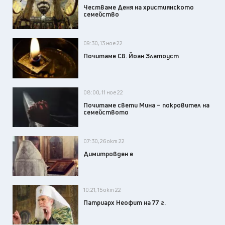
Честваме Деня на християнското
семейство
09:30, 13 ное 22
Почитаме Св. Йоан Златоуст
08:00, 11 ное 22
Почитаме свети Мина – покровител на
семейството
07:30, 26 окт 22
Димитровден е
10:21, 15 окт 22
Патриарх Неофит на 77 г.