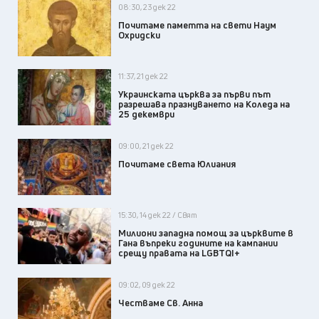
08:30, 23 дек 22
Почитаме паметта на свети Наум
Охридски
11:37, 21 дек 22
Украинската църква за първи път
разрешава празнуването на Коледа на
25 декември
09:00, 21 дек 22
Почитаме света Юлиания
15:30, 14 дек 22 / Свят
Милиони западна помощ за църквите в
Гана въпреки годините на кампании
срещу правата на LGBTQI+
09:02, 09 дек 22
Честваме Св. Анна