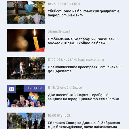
10:23, 16 окт 21 / Свят
Убийството на британския депутат е
терористичен акт
08:00, 31 юли 21
Отбелязваме Богородични заговезни –
последния ден, в който се блажи
17:00, 05 юли 21 / Новият парламент
Политическите престрелки стигнаха и
до църквата
19:18, 12 юни 21 / София
ОБНОВЕНА
Две шествия в София – прайд и в
защита на традиционното семейство
18:05, 01 апр 21
Светият Синод за Дионисий: Забранено
му е богослужение, тече наказателна