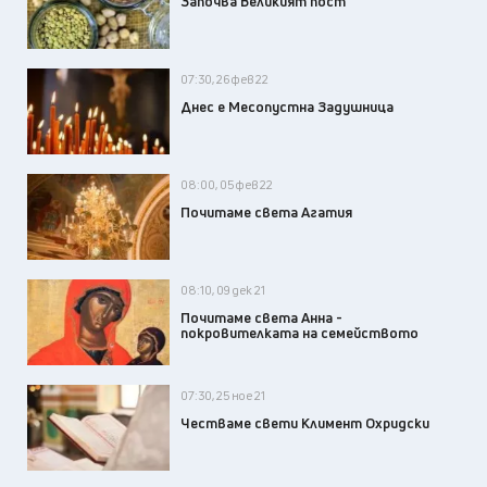
Започва Великият пост
07:30, 26 фев 22
Днес е Месопустна Задушница
08:00, 05 фев 22
Почитаме света Агатия
08:10, 09 дек 21
Почитаме света Анна -
покровителката на семейството
07:30, 25 ное 21
Честваме свети Климент Охридски