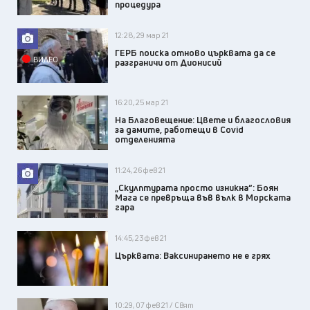
процедура
12:28, 29 мар 21
ГЕРБ поиска отново църквата да се
ВИДЕО
разграничи от Дионисий
16:20, 25 мар 21
На Благовещение: Цвете и благословия
за дамите, работещи в Covid
отделенията
11:24, 26 фев 21
„Скулптурата просто изникна“: Боян
Мага се превръща във вълк в Морската
гара
14:45, 23 фев 21
Църквата: Ваксинирането не е грях
10:29, 07 фев 21 / Свят