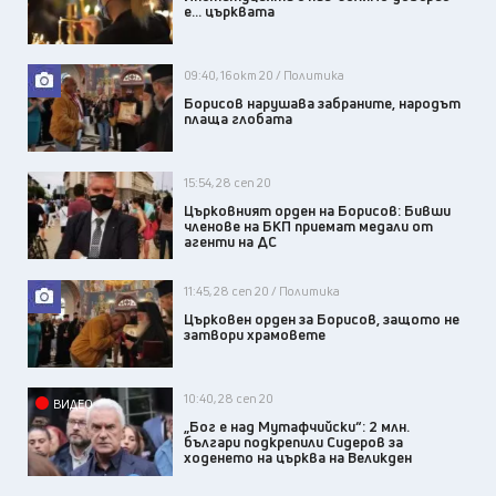
е... църквата
09:40, 16 окт 20 / Политика
Борисов нарушава забраните, народът
плаща глобата
15:54, 28 сеп 20
Църковният орден на Борисов: Бивши
членове на БКП приемат медали от
агенти на ДС
11:45, 28 сеп 20 / Политика
Църковен орден за Борисов, защото не
затвори храмовете
10:40, 28 сеп 20
ВИДЕО
„Бог е над Мутафчийски“: 2 млн.
българи подкрепили Сидеров за
ходенето на църква на Великден