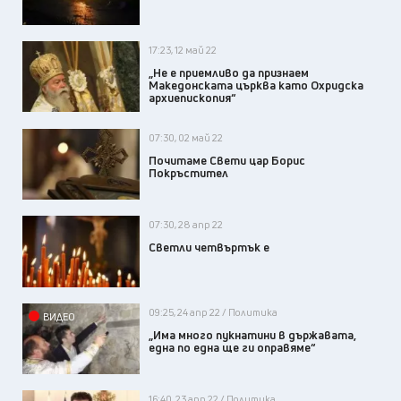
17:23, 12 май 22
„Не е приемливо да признаем
Македонската църква като Охридска
архиепископия“
07:30, 02 май 22
Почитаме Свети цар Борис
Покръстител
07:30, 28 апр 22
Светли четвъртък е
09:25, 24 апр 22 / Политика
ВИДЕО
„Има много пукнатини в държавата,
една по една ще ги оправяме“
16:40, 23 апр 22 / Политика