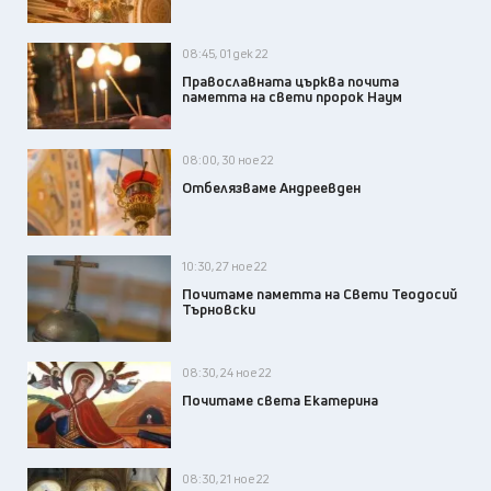
08:45, 01 дек 22
Православната църква почита
паметта на свети пророк Наум
08:00, 30 ное 22
Отбелязваме Андреевден
10:30, 27 ное 22
Почитаме паметта на Свети Теодосий
Търновски
08:30, 24 ное 22
Почитаме света Екатерина
08:30, 21 ное 22