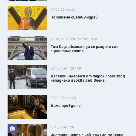
07:00, 30 ное 20
Почитаме свети Андрей
20:30, 22 ное 20 / Любопитно
Том Круз обмисля да се раздели със
сциентологията
09:15, 31 окт 20 / Свят
Десетки младежи от турски произход
нападнаха църква във Виена
07:00, 26 окт 20
Димитровден e!
10:45, 19 окт 20
Институцията с най-голямо доверие