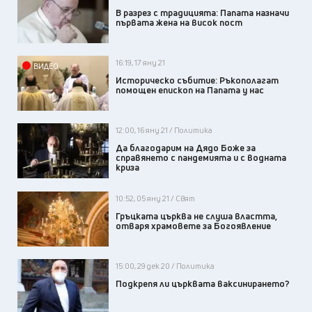
В разрез с традицията: Папата назначи
първата жена на висок пост
16:19, 17 яну 21
ВИДЕО
Историческо събитие: Ръкополагат
помощен епископ на Папата у нас
12:00, 16 яну 21 / Политика
Да благодарим на Дядо Боже за
справянето с пандемията и с водната
криза
10:52, 05 яну 21 / Свят
Гръцката църква не слуша властта,
отваря храмовете за Богоявление
15:00, 29 дек 20 / Политика
Подкрепя ли църквата ваксинирането?