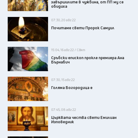
завършилите в чужбина, от ПП му се
обидиха
07:30, 20 авг 22
Почитаме свети Пророк Самуил
15:04, 16 авг 22 / Свят
Сръбски епископ прокле премиера Ана
Бърнабич
07:30, 15 авг 22
Голяма Богородица е
07:45, 08 авг 22
Църквата чества свети Емилиан
Изповедник