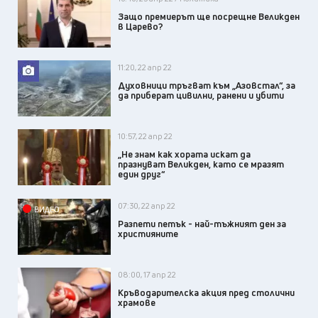
Защо премиерът ще посрещне Великден
в Царево?
11:20, 22 апр 22
Духовници тръгват към „Азовстал“, за
да приберат цивилни, ранени и убити
10:57, 22 апр 22
„Не знам как хората искат да
празнуват Великден, като се мразят
един друг“
07:30, 22 апр 22
ВИДЕО
Разпети петък - най-тъжният ден за
християните
08:00, 17 апр 22
Кръводарителска акция пред столични
храмове