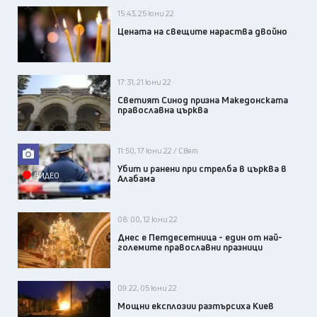
15:43, 25 юни 22
Цената на свещите нараства двойно
17:31, 21 юни 22
Светият Синод призна Македонската
православна църква
11:50, 17 юни 22 / Свят
Убит и ранени при стрелба в църква в
ВИДЕО
Алабама
08:00, 12 юни 22
Днес е Петдесетница - един от най-
големите православни празници
09:22, 05 юни 22
Мощни експлозии разтърсиха Киев