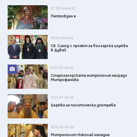
07:30, 14 окт 22
Петковден е
16:06, 11 окт 22
Св. Синод с проект за българска църква
в Дубай
21:21, 25 сеп 22
Старозагорската митрополия награди
Митрофанова
15:21, 07 сеп 22
Църква за политическа употреба
16:10, 06 сеп 22
Митрополит Николай нападна