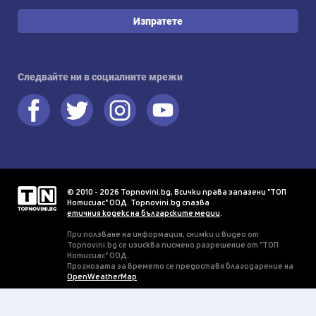
Изпратете
Следвайте ни в социалните мрежи
© 2010 - 2026 Topnovini.bg, Всички права запазени "ТОП
Нотисиас" ООД. Topnovini.bg спазва
етичния кодекс на българските медии
.
При ползване на информация, снимки и видео от
Topnovini.bg се изисква писмено разрешение от "ТОП
Нотисиас" ООД.
Прогнозата за времето се предоставя благодарение на
OpenWeatherMap
.