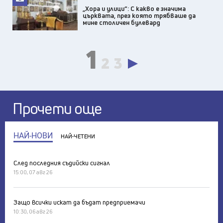
„Хора и улици“: С какво е значима
църквата, през която трябваше да
мине столичен булевард
1
2
3
Прочети още
НАЙ-НОВИ
НАЙ-ЧЕТЕНИ
След последния съдийски сигнал
15:00, 07 авг 26
Защо всички искат да бъдат предприемачи
10:30, 06 авг 26