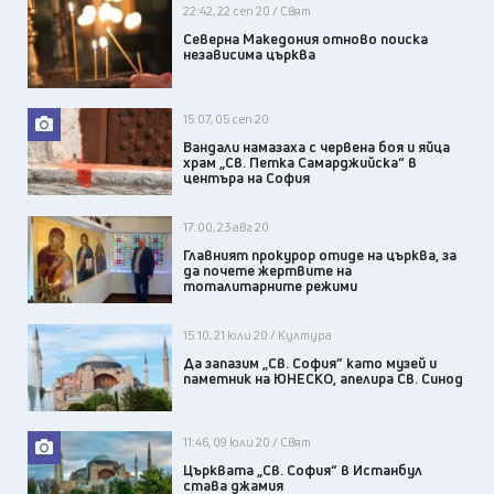
22:42, 22 сеп 20 / Свят
Северна Македония отново поиска
независима църква
15:07, 05 сеп 20
Вандали намазаха с червена боя и яйца
храм „Св. Петка Самарджийска“ в
центъра на София
17:00, 23 авг 20
Главният прокурор отиде на църква, за
да почете жертвите на
тоталитарните режими
15:10, 21 юли 20 / Култура
Да запазим „Св. София” като музей и
паметник на ЮНЕСКО, апелира Св. Синод
11:46, 09 юли 20 / Свят
Църквата „Св. София“ в Истанбул
става джамия