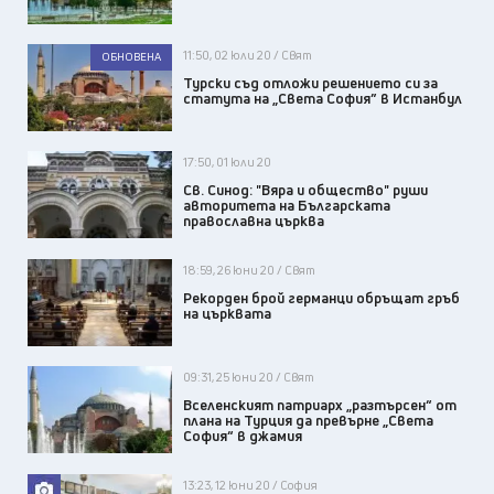
11:50, 02 юли 20 / Свят
ОБНОВЕНА
Турски съд отложи решението си за
статута на „Света София” в Истанбул
17:50, 01 юли 20
Св. Синод: "Вяра и общество" руши
авторитета на Българската
православна църква
18:59, 26 юни 20 / Свят
Рекорден брой германци обръщат гръб
на църквата
09:31, 25 юни 20 / Свят
Вселенският патриарх „разтърсен“ от
плана на Турция да превърне „Света
София“ в джамия
13:23, 12 юни 20 / София