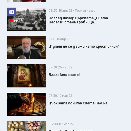
08:30, 16 апр 22 / Поглед назад
Поглед назад: Църквата „Света
ВИДЕО
Неделя“ стана гробница...
10:41, 14 апр 22
„Путин не се държи като християнин“
07:30, 25 мар 22
Благовещение е!
07:30, 10 мар 22
Църквата почита света Галина
08:00, 07 мар 22