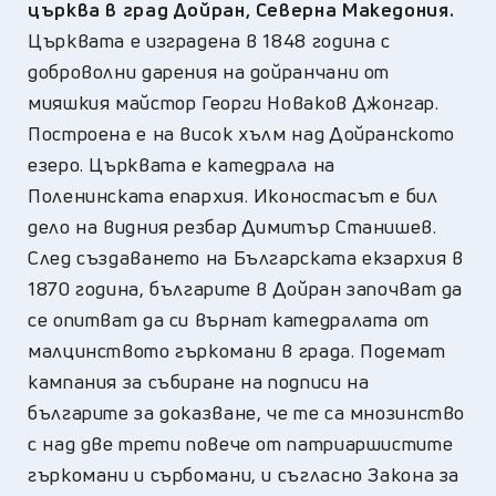
църква в град Дойран, Северна Македония.
Църквата е изградена в 1848 година с
доброволни дарения на дойранчани от
мияшкия майстор Георги Новаков Джонгар.
Построена е на висок хълм над Дойранското
езеро. Църквата е катедрала на
Поленинската епархия. Иконостасът е бил
дело на видния резбар Димитър Станишев.
След създаването на Българската екзархия в
1870 година, българите в Дойран започват да
се опитват да си върнат катедралата от
малцинството гъркомани в града. Подемат
кампания за събиране на подписи на
българите за доказване, че те са мнозинство
с над две трети повече от патриаршистите
гъркомани и сърбомани, и съгласно Закона за