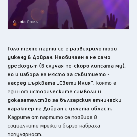
Снимка: Pexels
Голо техно парти се е развихрило този
уикенд в Дойран
.
Необичаен е не само
дрескодът (в случая по-скоро липсата му),
но и избора на място за събитието -
насред църквата „Свети Илия“
, която е
един от
историческите символи и
доказателство за българския етнически
характер на Дойран и цялата област.
Кадрите от партито се появиха в
социалните мрежи и бързо набраха
популярност.