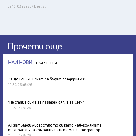
09:10, 03 авг 26 / Idealisti
Прочети още
НАЙ-НОВИ
НАЙ-ЧЕТЕНИ
Защо всички искат да бъдат предприемачи
10:30, 06 авг 26
"Не става дума за пазарен дял, а за CNN."
11:45, 05 авг 26
А1 затвърди лидерството си като най-голямата
технологична компания и системен интегратор
11:56, 04 авг 26