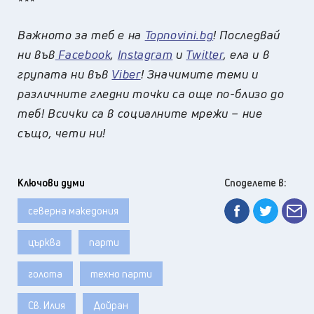
***
Важното за теб е на
Topnovini.bg
! Последвай
ни във
Facebook
,
Instagram
и
Twitter
, ела и в
групата ни във
Viber
! Значимите теми и
различните гледни точки са още по-близо до
теб! Всички са в социалните мрежи – ние
също, чети ни!
Ключови думи
Споделете в:
северна македония
църква
парти
голота
техно парти
Св. Илия
Дойран