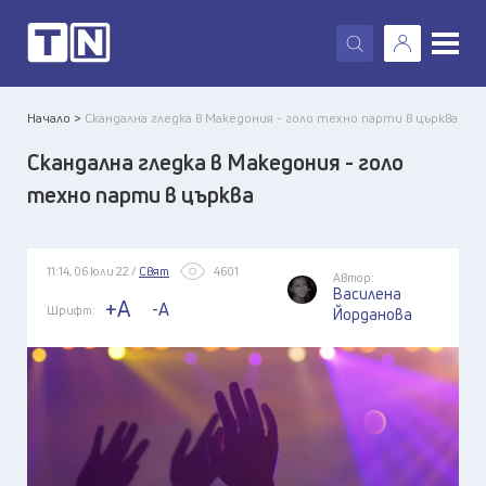
X
Начало >
Скандална гледка в Македония - голо техно парти в църква
Скандална гледка в Македония - голо
техно парти в църква
11:14, 06 юли 22 /
Свят
4601
Автор:
Василена
+A
-A
Шрифт:
Йорданова