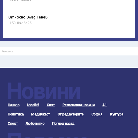
Относно Влад Тенев
11:50, 04 авг 26
Реклама
Новини
Начало
Idealisti
Свят
Регионални новини
А1
Политика
Медиякаст
От редакторите
София
Култура
Спорт
Любопитно
Поглед назад