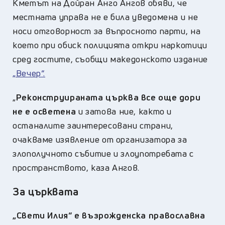
Кметът на Дойран Анго Ангов обяви, че
местната управа не е била уведомена и не
носи отговорност за въпросното парти, на
което при обиск полицията откри наркотици
сред гостите, съобщи македонското издание
„Вечер“.
„
Реконструираната църква все още дори
не е осветена
и затова ние, както и
останалите заинтересовани страни,
очакваме изявление от организатора за
злополучното събитие и злоупотребата с
пространството, каза Ангов.
За църквата
„Свети Илия“ е възрожденска православна