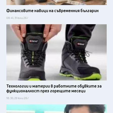
Финансовите навици на съвременния българин
08:41, 31 юли 26 /
Технологии и материи в работните обувките за
функционалност през горещите месеци
18:30, 29 юли 26 /