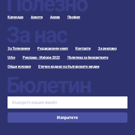
Полезно
Календар
Анкети
Архив
Профил
За нас
За Топновини
Редакционен екип
Контакти
За реклама
Urbo
Реклама - Избори 2022
Политика за бисквитките
Общи условия
Етичен кодекс на българските медии
Бюлетин
Изпратете