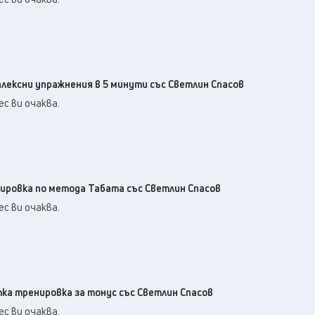
плексни упражнения в 5 минути със Светлин Спасов
с ви очаква.
нировка по метода Табата със Светлин Спасов
с ви очаква.
тка тренировка за тонус със Светлин Спасов
с ви очаква.