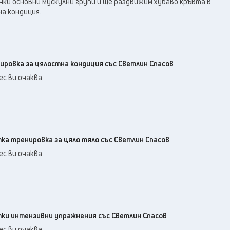
ки основни мускулни групи и ще раздвижим хубаво кръвта в
а кондиция.
нировка за цялостна кондиция със Светлин Спасов
с ви очаква.
тка тренировка за цяло тяло със Светлин Спасов
с ви очаква.
атки интензивни упражнения със Светлин Спасов
с ви очаква.