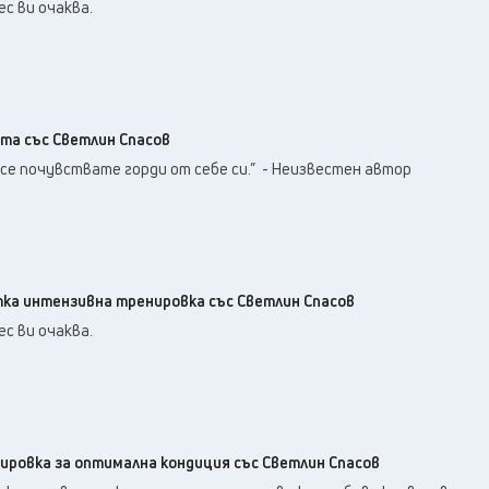
30
°C
с ви очаква.
Перник
,
35
°C
Плевен
,
33
°C
Пловдив
,
33
°C
Разград
,
34
°C
Русе
,
ата със Светлин Спасов
34
°C
Силистра
,
 се почувствате горди от себе си.” - Неизвестен автор
31
°C
Сливен
,
25
°C
Смолян
,
32
°C
София
,
33
°C
Стара Загора
,
атка интензивна тренировка със Светлин Спасов
32
°C
Търговище
,
с ви очаква.
34
°C
Хасково
,
32
°C
Шумен
,
32
°C
Ямбол
,
нировка за оптимална кондиция със Светлин Спасов