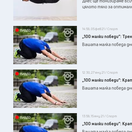
Днес ще тонизираме всич
цялото тяло за оптималн
14:59, 05 фев 21 / Спорт
ВИДЕО
„100 малки победи“: Тре
Вашата малка победа дне
12:30, 27 яну 21 / Спорт
ВИДЕО
„100 малки победи“: Кра
Вашата малка победа дне
13:59, 15 яну 21 / Спорт
ВИДЕО
„100 малки победи“: Кр
Вашата малка победа дне