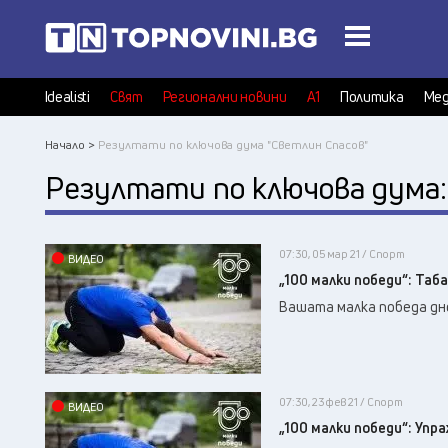
Idealisti
Свят
Регионални новини
А1
Политика
Мед
Начало >
Резултати по ключова дума "Светлин Спасов"
Резултати по ключова дума
07:30, 05 мар 21 / Спорт
ВИДЕО
„100 малки победи“: Таб
Вашата малка победа дне
07:30, 23 фев 21 / Спорт
ВИДЕО
„100 малки победи“: Упр