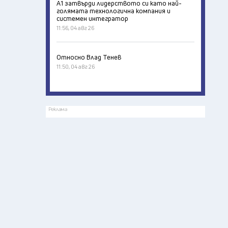
А1 затвърди лидерството си като най-
голямата технологична компания и
системен интегратор
11:56, 04 авг 26
Относно Влад Тенев
11:50, 04 авг 26
Реклама