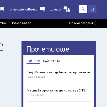
Големите кавички
Сблъсък
X
т
тно
Поглед назад
Всичко от деня (1)
19
Прочети още
НАЙ-НОВИ
НАЙ-ЧЕТЕНИ
Защо всички искат да бъдат предприемачи
10:30, 06 авг 26
"Не става дума за пазарен дял, а за CNN."
11:45, 05 авг 26