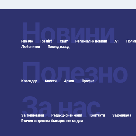
Новини
Начало
Idealisti
Свят
Регионални новини
А1
Полит
Любопитно
Поглед назад
Полезно
Календар
Анкети
Архив
Профил
За нас
За Топновини
Редакционен екип
Контакти
За реклама
Етичен кодекс на българските медии