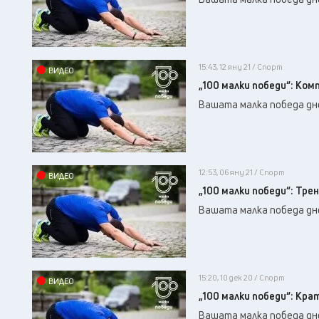
15:43, 12 яну 21 / Спорт
ВИДЕО
„100 малки победи“: Ком
Вашата малка победа дне
12:53, 06 яну 21 / Спорт
ВИДЕО
„100 малки победи“: Тре
Вашата малка победа дне
15:20, 10 дек 20 / Спорт
ВИДЕО
„100 малки победи“: Кра
Вашата малка победа дне