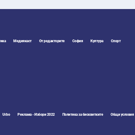
ика
Медиякаст
От редакторите
София
Култура
Спорт
Urbo
Реклама - Избори 2022
Политика за бисквитките
Общи условия