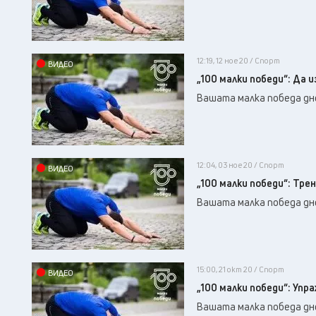
12:19, 12 ное 20 / Спорт
ВИДЕО
„100 малки победи“: Да 
Вашата малка победа дне
12:04, 03 ное 20 / Спорт
ВИДЕО
„100 малки победи“: Тре
Вашата малка победа дне
15:00, 21 окт 20 / Спорт
ВИДЕО
„100 малки победи“: Упр
Вашата малка победа дне