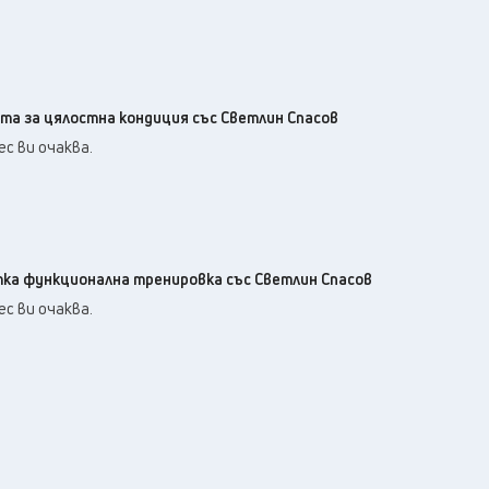
ата за цялостна кондиция със Светлин Спасов
с ви очаква.
атка функционална тренировка със Светлин Спасов
с ви очаква.