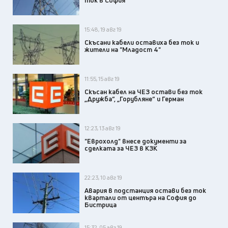
ток в София
15:48, 19 авг 19
Скъсани кабели оставиха без ток и
жители на "Младост 4"
11:55, 15 авг 19
Скъсан кабел на ЧЕЗ остави без ток
„Дружба“, „Горубляне“ и Герман
12:23, 13 авг 19
"Еврохолд" внесе документи за
сделката за ЧЕЗ в КЗК
22:23, 10 авг 19
Авария в подстанция остави без ток
квартали от центъра на София до
Бистрица
15:32, 05 авг 19