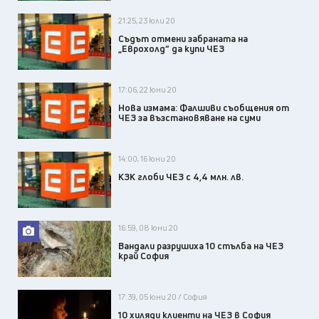
21:25, 23 юли 20
Съдът отмени забраната на
„Еврохолд“ да купи ЧЕЗ
17:06, 22 юни 20
Нова измама: Фалшиви съобщения от
ЧЕЗ за възстановяване на суми
14:00, 16 юни 20
КЗК глоби ЧЕЗ с 4,4 млн. лв.
16:59, 08 юни 20
Вандали разрушиха 10 стълба на ЧЕЗ
край София
17:39, 05 юни 20 / София
10 хиляди клиенти на ЧЕЗ в София