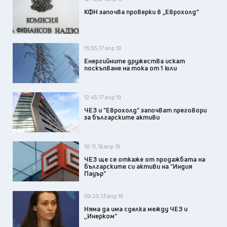
КФН започва проверки в „Еврохолд“
15:55, 17 апр 19
Енергийните дружества искат
поскъпване на тока от 1 юли
12:45, 17 апр 19
ЧЕЗ и "Еврохолд" започват преговори
за българските активи
18:11, 16 апр 19
ЧЕЗ ще се откаже от продажбата на
българските си активи на "Индия
Пауър"
09:20, 13 апр 19
Няма да има сделка между ЧЕЗ и
,,Инерком"