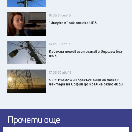
16:05, 21 сеп 18
"Инерком" пак поиска ЧЕЗ
14:43, 05 сеп 18
Кабелна телевизия остави Вършец без
ток
17:05, 30 авг 18
ЧЕЗ: Възможни прекъсвания на тока в
центъра на София до края на октомври
Прочети още