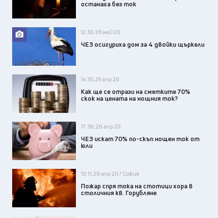
останаха без ток
12:30, 05 май 20
ЧЕЗ осигуриха дом за 4 двойки щъркели
14:30, 29 апр 20
Как ще се отрази на сметките 70%
скок на цената на нощния ток?
17:38, 28 апр 20
ЧЕЗ искат 70% по-скъп нощен ток от
юли
10:11, 28 апр 20 / София
Пожар спря тока на стотици хора в
столичния кв. Горубляне