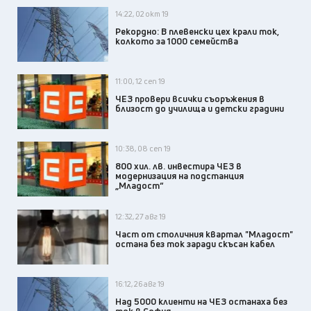
14:22, 02 окт 19
Рекордно: В плевенски цех крали ток,
колкото за 1000 семейства
11:00, 12 сеп 19
ЧЕЗ провери всички съоръжения в
близост до училища и детски градини
10:38, 08 сеп 19
800 хил. лв. инвестира ЧЕЗ в
модернизация на подстанция
„Младост“
12:32, 27 авг 19
Част от столичния квартал "Младост"
остана без ток заради скъсан кабел
16:12, 26 авг 19
Над 5000 клиенти на ЧЕЗ останаха без