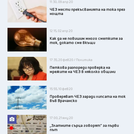
11:30, 09 апр 20
ЧЕЗ мести прекъсванията на тока през
нощта
12:15, 02 апр 20
Как да не повишим много сметките за
ток, докато сме вкъщи
17:35, 20 фев 20 / Политика
Петкова разпореди проверка на
мрежите на ЧЕЗ в няколко общини
15:55, 10 фев 20
Проверяват ЧЕЗ заради липсата на ток
във Врачанско
17:00, 21 яну 20
„Златните сърца говорят“ за първи
ВИДЕО
път