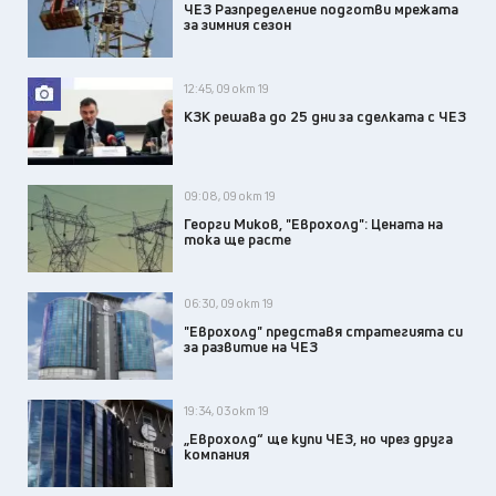
ЧЕЗ Разпределение подготви мрежата
за зимния сезон
12:45, 09 окт 19
КЗК решава до 25 дни за сделката с ЧЕЗ
09:08, 09 окт 19
Георги Миков, "Еврохолд": Цената на
тока ще расте
06:30, 09 окт 19
"Еврохолд" представя стратегията си
за развитие на ЧЕЗ
19:34, 03 окт 19
„Еврохолд“ ще купи ЧЕЗ, но чрез друга
компания