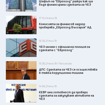
Шефът на "Еврохолд" разкри как ще
бъде финансирана сделката за ЧЕЗ
17:10, 24 юни 19
Комисията за финансов надзор
проверява „Еврохолд България“ АД
16:35, 21 юни 19
ЧЕЗ излезе с официална позиция за
сделката с ''Еврохолд''
15:36, 21 юни 19 / Политика
ДПС: Сделката за ЧЕЗ се осъществява
в тежка корупционна тишина
14:56, 21 юни 19
КЕВР има готовност да провери
сделката за закупуване активите на
ЧЕЗ