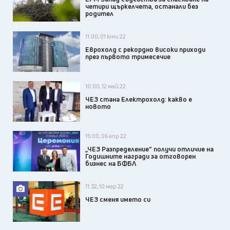
четири щъркелчета, останали без
родител
11:00, 01 юни 22
Еврохолд с рекордно високи приходи
през първото тримесечие
10:00, 12 май 22
ЧЕЗ стана Електрохолд: какво е
новото
15:00, 06 апр 22
„ЧЕЗ Разпределение“ получи отличие на
Годишните награди за отговорен
бизнес на БФБЛ
11:32, 10 мар 22
ЧЕЗ сменя името си