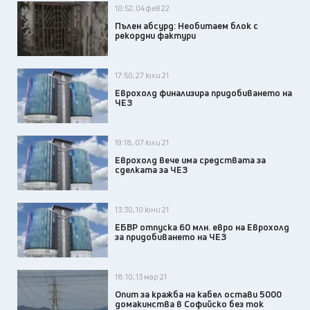
10:52, 04 фев 22
Пълен абсурд: Необитаем блок с
рекордни фактури
17:50, 27 юли 21
Еврохолд финализира придобиването на
ЧЕЗ
19:18, 07 юли 21
Еврохолд вече има средствата за
сделката за ЧЕЗ
13:30, 10 юни 21
ЕБВР отпуска 60 млн. евро на Еврохолд
за придобиването на ЧЕЗ
18:10, 13 мар 21
Опит за кражба на кабел остави 5000
домакинства в Софийско без ток