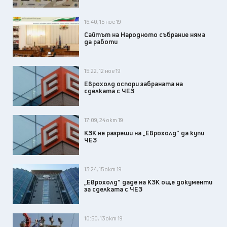
16:40, 15 ное 19
Сайтът на Народното събрание няма
да работи
15:22, 12 ное 19
Еврохолд оспори забраната на
сделката с ЧЕЗ
17:09, 24 окт 19
КЗК не разреши на „Еврохолд“ да купи
ЧЕЗ
13:24, 15 окт 19
„Еврохолд“ даде на КЗК още документи
за сделката с ЧЕЗ
10:50, 13 окт 19