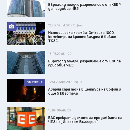
Еврохолд получи разрешение и от КЕВР
да придобие ЧЕЗ
12:28, 14 дек 20 / София
Историческа кражба: Откриха 1000
компютри за криптовалута в бивше
ТКЗС
18:45, 29 окт 20
Еврохолд получи разрешение от КЗК да
придобие ЧЕЗ
14:51, 20 авг 20 / София
ОБНОВЕНА
Авария спря тока в центъра на София и
още 5 квартала
16:09, 06 авг 20
ВАС прекрати делото за продажбата на
ЧЕЗ на „Инерком България“