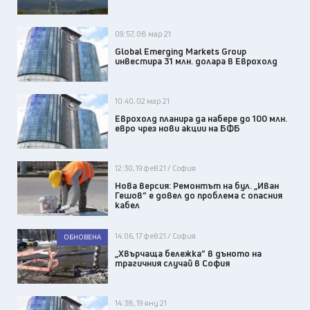
09:57, 08 мар 21
Global Emerging Markets Group
инвестира 31 млн. долара в Еврохолд
10:40, 02 мар 21
Еврохолд планира да набере до 100 млн.
евро чрез нови акции на БФБ
12:30, 19 фев 21 / София
Нова версия: Ремонтът на бул. „Иван
Гешов“ е довел до проблема с опасния
кабел
14:06, 17 фев 21 / София
ОБНОВЕНА
„Хвърчаща бележка“ в дъното на
трагичния случай в София
14:38, 19 яну 21