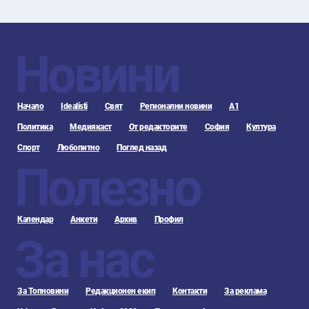
Новини
Начало
Idealisti
Свят
Регионални новини
А1
Политика
Медиякаст
От редакторите
София
Култура
Спорт
Любопитно
Поглед назад
Полезно
Календар
Анкети
Архив
Профил
За нас
За Топновини
Редакционен екип
Контакти
За реклама