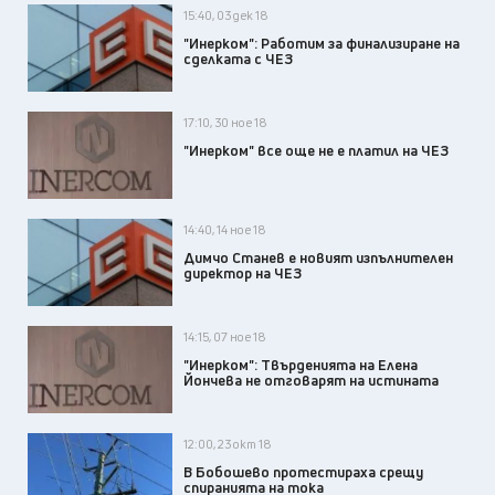
15:40, 03 дек 18
"Инерком": Работим за финализиране на
сделката с ЧЕЗ
17:10, 30 ное 18
"Инерком" все още не е платил на ЧЕЗ
14:40, 14 ное 18
Димчо Станев е новият изпълнителен
директор на ЧЕЗ
14:15, 07 ное 18
"Инерком": Твърденията на Елена
Йончева не отговарят на истината
12:00, 23 окт 18
В Бобошево протестираха срещу
спиранията на тока