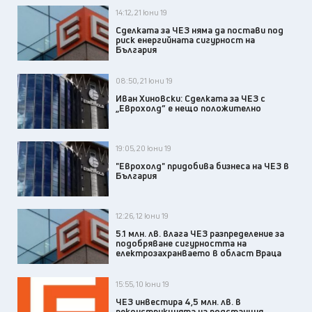
14:12, 21 юни 19
Сделката за ЧЕЗ няма да постави под
риск енергийната сигурност на
България
08:50, 21 юни 19
Иван Хиновски: Сделката за ЧЕЗ с
„Еврохолд” е нещо положително
19:05, 20 юни 19
"Еврохолд" придобива бизнеса на ЧЕЗ в
България
12:26, 12 юни 19
5.1 млн. лв. влага ЧЕЗ разпределение за
подобряване сигурността на
електрозахранваето в област Враца
15:55, 10 юни 19
ЧЕЗ инвестира 4,5 млн. лв. в
реконструкцията на подстанция