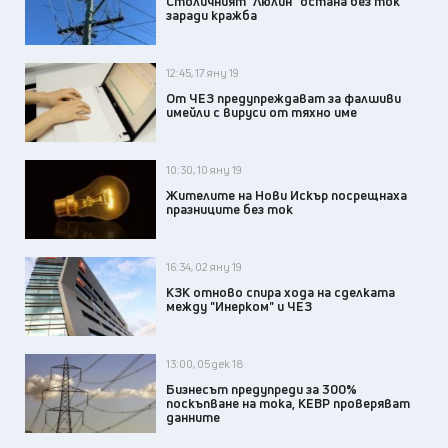
Столичният "Люлин" остана без ток
заради кражба
12:45, 17 яну 19
От ЧЕЗ предупреждават за фалшиви
имейли с вируси от тяхно име
10:30, 10 яну 19
Жителите на Нови Искър посрещнаха
празниците без ток
16:34, 02 яну 19
КЗК отново спира хода на сделката
между "Инерком" и ЧЕЗ
13:00, 05 дек 18
Бизнесът предупреди за 300%
поскъпване на тока, КЕВР проверяват
данните