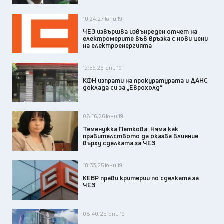
10:24, 27 юни 19
ЧЕЗ извършва извънреден отчет на
електромерите във връзка с нови цени
на електроенергията
12:56, 26 юни 19
КФН изпрати на прокуратурата и ДАНС
доклада си за „Еврохолд”
08:16, 26 юни 19
Теменужка Петкова: Няма как
правителството да оказва влияние
върху сделката за ЧЕЗ
10:33, 25 юни 19
КЕВР прави критерии по сделката за
ЧЕЗ
08:40, 25 юни 19