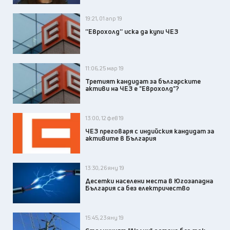
19:21, 01 апр 19
''Еврохолд'' иска да купи ЧЕЗ
11:06, 25 мар 19
Третият кандидат за българските
активи на ЧЕЗ е "Еврохолд"?
13:00, 12 фев 19
ЧЕЗ преговаря с индийския кандидат за
активите в България
13:30, 26 яну 19
Десетки населени места в Югозападна
България са без електричество
15:45, 23 яну 19