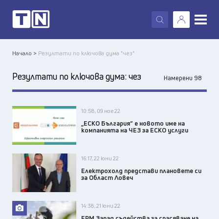
X
Начало >
Резултати по ключова дума "чез"
Резултати по ключова дума:
чез
Намерени 98
10:58, 09 ное 22
„ЕСКО България“ е новото име на
компанията на ЧЕЗ за ЕСКО услуги
16:17, 22 юни 22
Електрохолд представи плановете си
за Област Ловеч
14:38, 21 юни 22
ЕРМ Запад съдейства за спасяване на