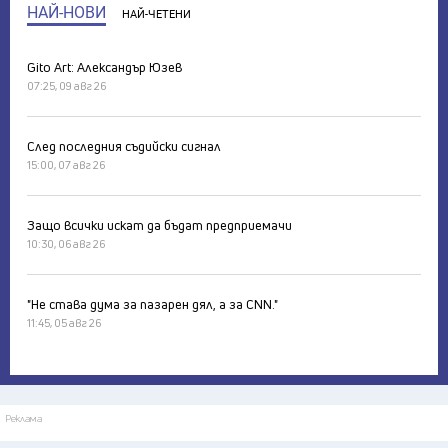
НАЙ-НОВИ
НАЙ-ЧЕТЕНИ
Gito Art: Александър Юзев
07:25, 09 авг 26
След последния съдийски сигнал
15:00, 07 авг 26
Защо всички искат да бъдат предприемачи
10:30, 06 авг 26
"Не става дума за пазарен дял, а за CNN."
11:45, 05 авг 26
Реклама