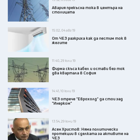
Авария прекъсна тока в центъра на
столицата
15:02, 04 авг 19
От ЧЕЗ разкриха как да пестим ток в
жегите
11:40, 29 юли 19
Фирма скъса кабел и остави без ток
два квартала в София
14:41, 10 юли 19
ЧЕЗ отрече "Еврохолд" да стои зад
"Инерком"
13:54, 29 юни 19
Асен Христов: Няма политически
протекции в сделката за активите на
ЧЕЗ