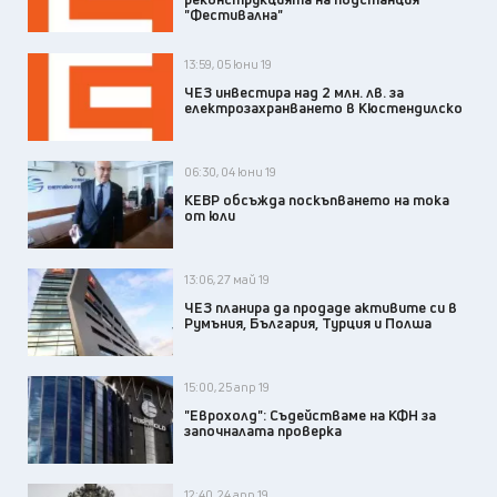
"Фестивална"
13:59, 05 юни 19
ЧЕЗ инвестира над 2 млн. лв. за
електрозахранването в Кюстендилско
06:30, 04 юни 19
КЕВР обсъжда поскъпването на тока
от юли
13:06, 27 май 19
ЧЕЗ планира да продаде активите си в
Румъния, България, Турция и Полша
15:00, 25 апр 19
"Еврохолд": Съдействаме на КФН за
започналата проверка
12:40, 24 апр 19