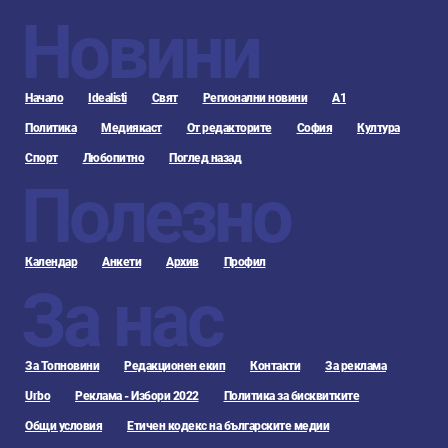
Новини
Начало
Idealisti
Свят
Регионални новини
А1
Политика
Медиякаст
От редакторите
София
Култура
Спорт
Любопитно
Поглед назад
Полезно
Календар
Анкети
Архив
Профил
За нас
За Топновини
Редакционен екип
Контакти
За реклама
Urbo
Реклама - Избори 2022
Политика за бисквитките
Общи условия
Етичен кодекс на българските медии