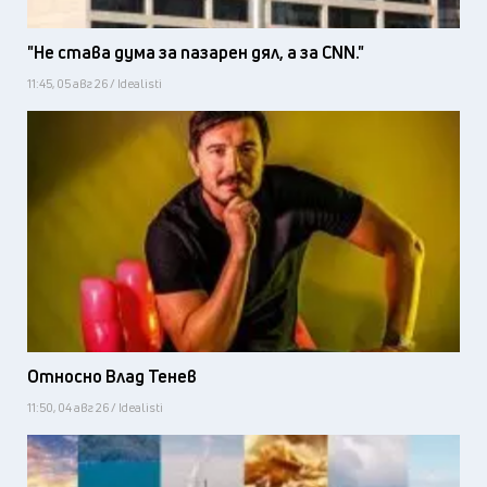
"Не става дума за пазарен дял, а за CNN."
11:45, 05 авг 26 / Idealisti
Относно Влад Тенев
11:50, 04 авг 26 / Idealisti