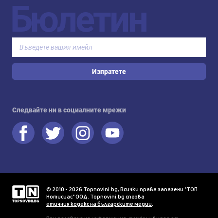
Бюлетин
Изпратете
Следвайте ни в социалните мрежи
© 2010 - 2026 Topnovini.bg, Всички права запазени "ТОП
Нотисиас" ООД. Topnovini.bg спазва
етичния кодекс на българските медии
.