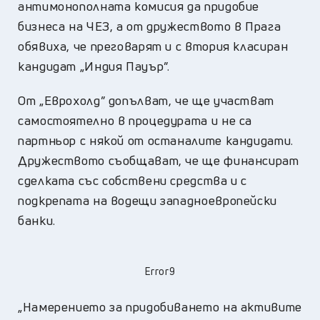
антимонополната комисия да придобие
бизнеса на ЧЕЗ, а от дружеството в Прага
обявиха, че преговарят и с втория класиран
кандидат „Индия Пауър”.
От „Еврохолд” допълват, че ще участват
самостоятелно в процедурата и не са
партньор с някой от останалите кандидати.
Дружеството съобщават, че ще финансират
сделката със собствени средства и с
подкрепата на водещи западноевропейски
банки.
Error9
„Намерението за придобиването на активите