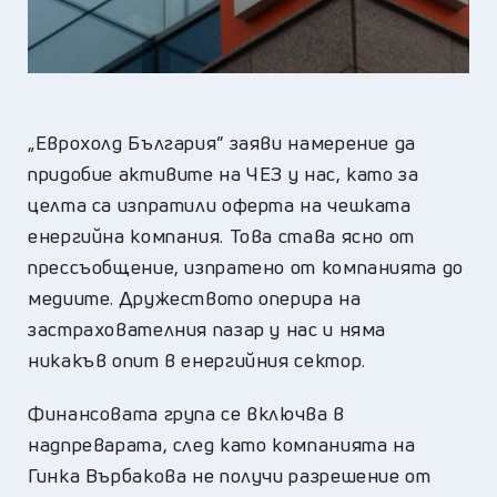
„Еврохолд България” заяви намерение да
придобие активите на ЧЕЗ у нас, като за
целта са изпратили оферта на чешката
енергийна компания. Това става ясно от
прессъобщение, изпратено от компанията до
медиите. Дружеството оперира на
застрахователния пазар у нас и няма
никакъв опит в енергийния сектор.
Финансовата група се включва в
надпреварата, след като компанията на
Гинка Върбакова не получи разрешение от