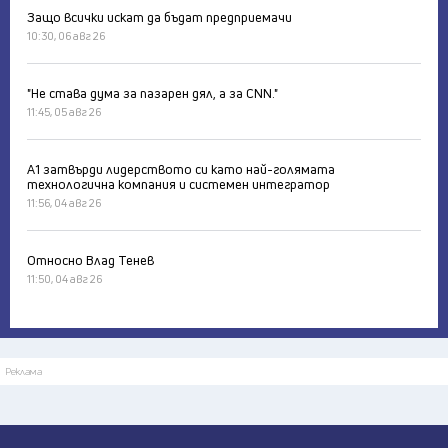
Защо всички искат да бъдат предприемачи
10:30, 06 авг 26
"Не става дума за пазарен дял, а за CNN."
11:45, 05 авг 26
А1 затвърди лидерството си като най-голямата
технологична компания и системен интегратор
11:56, 04 авг 26
Относно Влад Тенев
11:50, 04 авг 26
Реклама