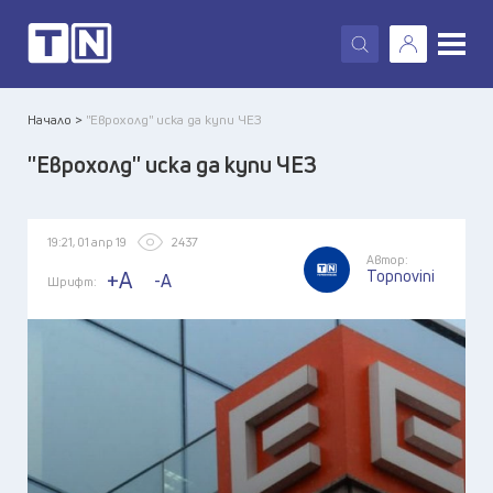
X
Начало >
''Еврохолд'' иска да купи ЧЕЗ
''Еврохолд'' иска да купи ЧЕЗ
19:21, 01 апр 19
2437
Автор:
Topnovini
+A
-A
Шрифт: