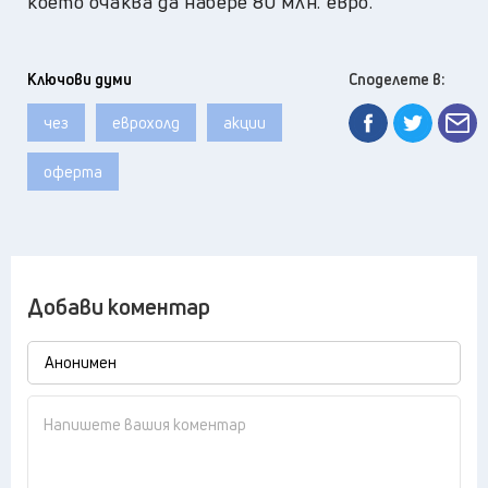
което очаква да набере 80 млн. евро.
Ключови думи
Споделете в:
чез
еврохолд
акции
оферта
Добави коментар