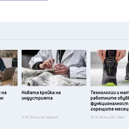
 на
Новата кройка на
Технологии и ма
ин
индустрията
работните обув
функционалност
горещите месец
11:10, 30 юли 26 / Idealisti
18:30, 29 юли 26 / Свят