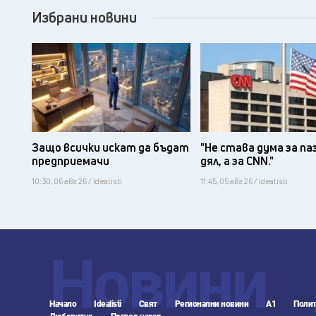
Избрани новини
Защо всички искат да бъдат
"Не става дума за па
предприемачи
дял, а за CNN."
10:30, 06 авг 26 / Idealisti
11:45, 05 авг 26 / Idealisti
Новини
Начало
Idealisti
Свят
Регионални новини
А1
Полит