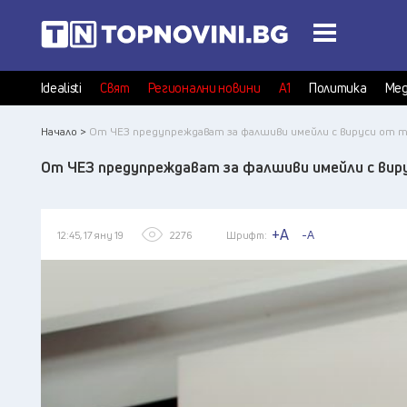
Idealisti
Свят
Регионални новини
А1
Политика
Мед
Начало >
От ЧЕЗ предупреждават за фалшиви имейли с вируси от т
От ЧЕЗ предупреждават за фалшиви имейли с вир
+A
-A
12:45, 17 яну 19
2276
Шрифт: