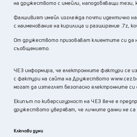
на дружеството с имейли, наподобяващи тези,
Фалшивият имейл изглежда почти идентично на
с наименование на кирилица и разширение .7z, к
От дружеството призовават клиентите си да н
съобщението.
ЧЕЗ информира, че електронните фактури се из
с фактури на сайта на Дружеството www.cez.bg
могат да изтеглят безопасно електронните си
Екипът по киберсигурност на ЧЕЗ вече е предп
дружеството уверяват, че личните данни не са
Ключови думи