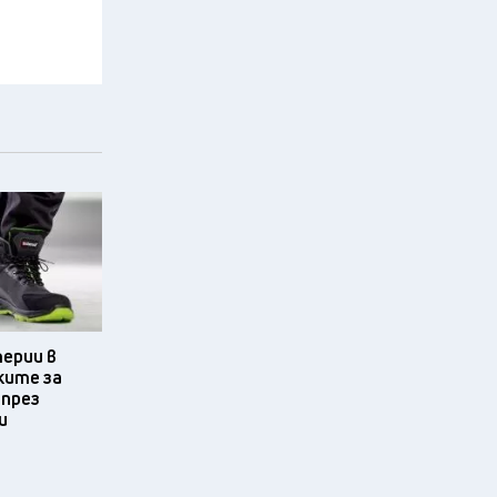
терии в
ките за
 през
и