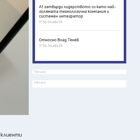
А1 затвърди лидерството си като най-
голямата технологична компания и
системен интегратор
11:56, 04 авг 26
Относно Влад Тенев
11:50, 04 авг 26
Реклама
Реклама
 клиенти