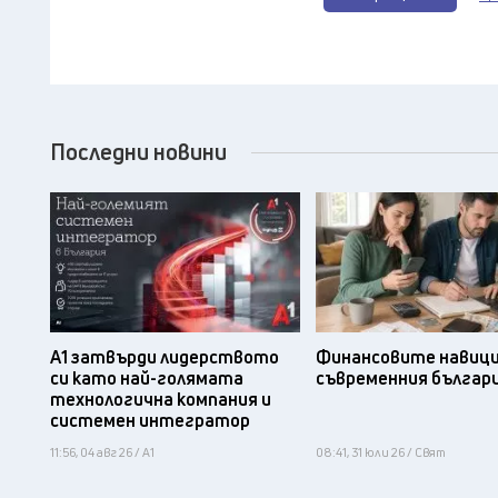
Последни новини
А1 затвърди лидерството
Финансовите навици
си като най-голямата
съвременния българ
технологична компания и
системен интегратор
11:56, 04 авг 26 / А1
08:41, 31 юли 26 / Свят