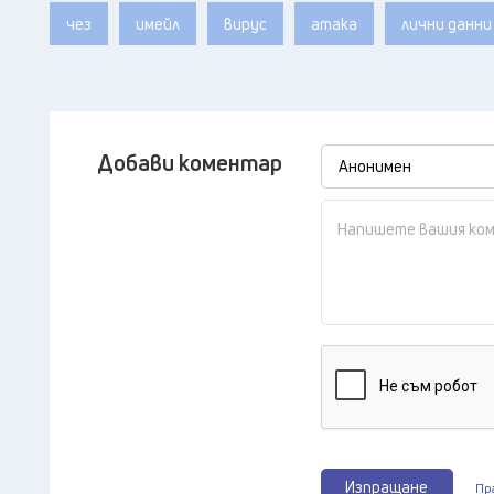
чез
имейл
вирус
атака
лични данни
Добави коментар
Изпращане
Пр