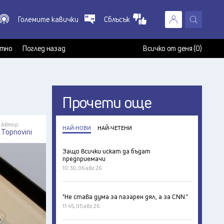
Големите кавички
Сблъсък
X
т
тно
Поглед назад
Всичко от деня (0)
Прочети още
Автор:
НАЙ-НОВИ
НАЙ-ЧЕТЕНИ
Topnovini
Защо всички искат да бъдат
предприемачи
10:30, 06 авг 26
"Не става дума за пазарен дял, а за CNN."
11:45, 05 авг 26