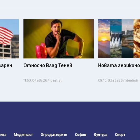
зарен
Относно Влад Тенев
Новата геоикон
11:50, 04 авг 26 / Idealisti
09:10, 03 авг 26 / Idealisti
ика
Медиякаст
От редакторите
София
Култура
Спорт