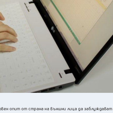
24
°C
Перник
,
29
°C
Плевен
,
29
°C
Пловдив
,
28
°C
Разград
,
29
°C
Русе
,
29
°C
Силистра
,
27
°C
Сливен
,
22
°C
Смолян
,
24
°C
София
,
28
°C
Стара Загора
,
28
°C
Търговище
,
26
°C
Хасково
,
28
°C
Шумен
,
28
°C
Ямбол
,
новен опит от страна на външни лица да заблуждават