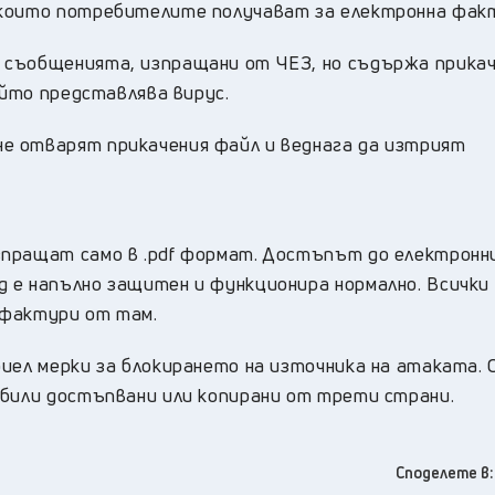
 които потребителите получават за електронна фак
 съобщенията, изпращани от ЧЕЗ, но съдържа прика
ойто представлява вирус.
е отварят прикачения файл и веднага да изтрият
пращат само в .pdf формат. Достъпът до електронн
 е напълно защитен и функционира нормално. Всички
 фактури от там.
риел мерки за блокирането на източника на атаката.
 били достъпвани или копирани от трети страни.
Споделете в: