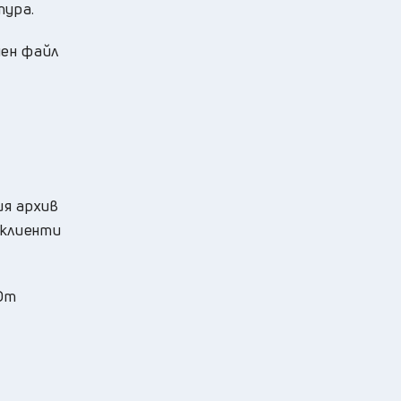
тура.
чен файл
ия архив
 клиенти
 От