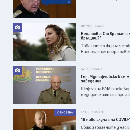
08:28, 15 май 20
Бенатова: От вратата ме
връщаш?"
Това написа журналистка
Националния оперативен
14:53, 12 май 20
Ген. Мутафчийски към м
заведение
Шефът на ВМА и ръковод
медицинските сестри за
17:45, 07 май 20
ОБНОВЕНА
18 нови случая на COVID-
Общо заразените у нас в