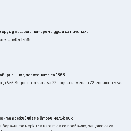
авирус у нас, още четирима души са починали
ите става 1 488
авирус у нас, заразените са 1363
ца във Видин са починали 77-годишна жена и 72-годишен мъж.
мента преживяваме втори малък пик
ибералните мерки са напът да се провалят, защото сега