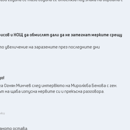
исов и НОЩ да обмислят дали да не затегнат мерките срещу
о увеличение на заразените през последните дни
до!
а Огнян Минчев след интервюто на Миролюба Бенова с ген.
 на щаба изпусна нервите си и прекъсна разговора.
ички
аното остава.