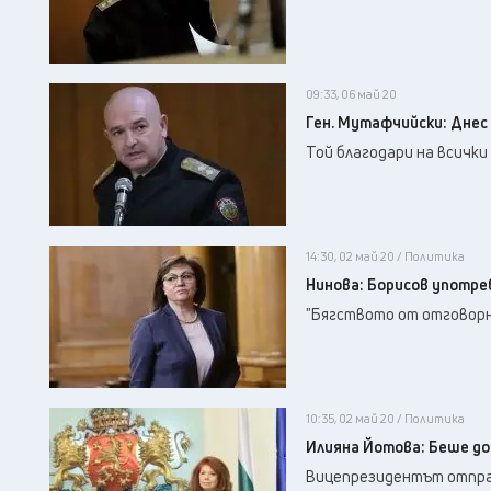
09:33, 06 май 20
Ген. Мутафчийски: Днес
Той благодари на всичк
14:30, 02 май 20 / Политика
Нинова: Борисов употре
"Бягството от отговорно
10:35, 02 май 20 / Политика
Илияна Йотова: Беше до
Вицепрезидентът отправи