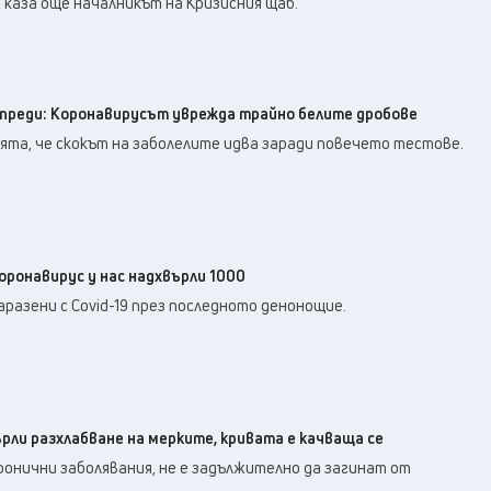
, каза още началникът на Кризисния щаб.
преди: Коронавирусът уврежда трайно белите дробове
ята, че скокът на заболелите идва заради повечето тестове.
оронавирус у нас надхвърли 1000
аразени с Covid-19 през последното денонощие.
рли разхлабване на мерките, кривата е качваща се
ронични заболявания, не е задължително да загинат от