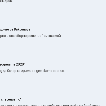
ангъров.
о ще се ваксинира
рно и отговорно решение“, смята той.
 годината 2020"
дър Оскар се грижи за детското зрение.
 спасението"
ази година се тази година се отбеляза под знака на борбата с