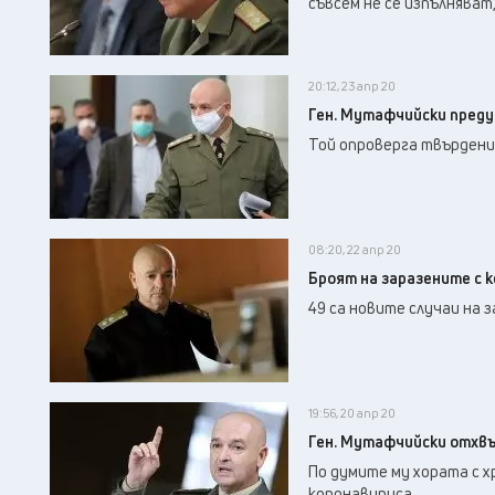
съвсем не се изпълняват
20:12, 23 апр 20
Ген. Мутафчийски преду
Той опроверга твърдени
08:20, 22 апр 20
Броят на заразените с к
49 са новите случаи на з
19:56, 20 апр 20
Ген. Мутафчийски отхвъ
По думите му хората с х
коронавируса.