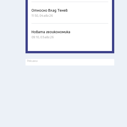
Относно Влад Тенев
11:50, 04 авг 26
Новата геоикономика
09:10, 03 авг 26
Реклама