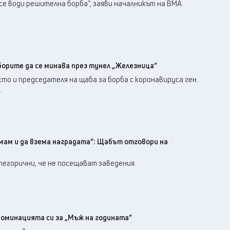
24
°C
 се води решителна борба“, заяви началникът на ВМА.
Плевен
,
22
°C
Пловдив
,
22
°C
Разград
,
24
°C
Русе
,
23
°C
Силистра
,
борите да се минава през тунел „Железница“
20
°C
Сливен
,
то и председателя на щаба за борба с коронавируса ген.
16
°C
.
Смолян
,
22
°C
София
,
21
°C
Стара Загора
,
21
°C
Търговище
,
нимам и да взема наградата“: Щабът отговори на
24
°C
Хасково
,
21
°C
егорични, че не посещават заведения.
Шумен
,
21
°C
Ямбол
,
оминацията си за „Мъж на годината“