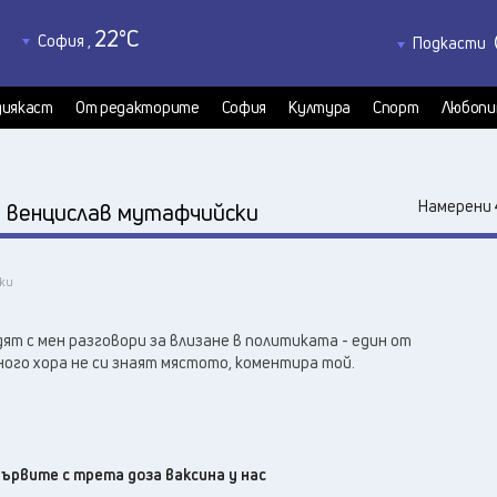
22
°C
София
,
Подкасти
23
°C
Благоевград
,
Политкаст
22
°C
КултурКас
Бургас
,
иякаст
От редакторите
София
Култура
Спорт
Любопи
21
°C
Медиякаст
Варна
,
21
°C
Велико Търново
,
24
°C
:
Видин
,
Намерени 
венцислав мутафчийски
25
°C
Враца
,
21
°C
Габрово
,
чки
19
°C
Добрич
,
22
°C
Кърджали
,
дят с мен разговори за влизане в политиката - един от
22
°C
Кюстендил
,
много хора не си знаят мястото, коментира той.
22
°C
Ловеч
,
25
°C
Монтана
,
24
°C
Пазарджик
,
20
°C
ървите с трета доза ваксина у нас
Перник
,