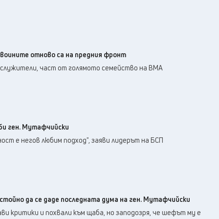
 воините отново са на предния фронт
и служители, част от голямото семейство на ВМА
би ген. Мутафчийски
ст е негов любим подход", заяви лидерът на БСП
стойно да се даде последната дума на ген. Мутафчийски
 критики и похвали към щаба, но заподозря, че шефът му е