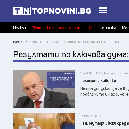
Idealisti
Свят
Регионални новини
А1
Политика
Мед
Начало >
Резултати по ключова дума "венцислав мутафчийски"
Резултати по ключова дума
13:40, 01 дек 21 / Големите кави
Големите кавички
Не съм допускал да се во
проблемите у нас е, че 
15:58, 24 сеп 21
Ген. Мутафчийски сред п