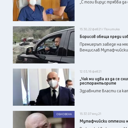
„С този вирус трябва да
15:30, 22 фев 21 / Политика
Борисов обеща преди из
Премиерът заведе на мяс
Венцислав Мутафчийски
12:03, 18 фев 21
„Чак ми идва аз да се с
ресторантьорите
Здравните власти са кат
15:37, 07 яну 21
ОБНОВЕНА
Мутафчийски оттегли н