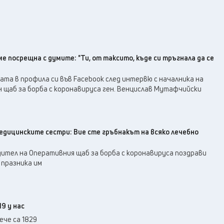
 посрещна с думите: "Ти, от таксито, къде си тръгнала да се
та в профила си във Facebook след интервю с началникa на
 щаб за борба с коронавируса ген. Венцислав Мутафчийски
едицинските сестри: Вие сте гръбнакът на всяко лечебно
ител на Оперативния щаб за борба с коронавируса поздрави
 празника им
19 у нас
ече са 1829