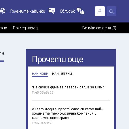
Големите кавички
Сблъсък
X
т
тно
Поглед назад
Всичко от деня (0)
49
Прочети още
НАЙ-НОВИ
НАЙ-ЧЕТЕНИ
"Не става дума за пазарен дял, а за CNN."
11:45, 05 авг 26
А1 затвърди лидерството си като най-
голямата технологична компания и
системен интегратор
11:56, 04 авг 26