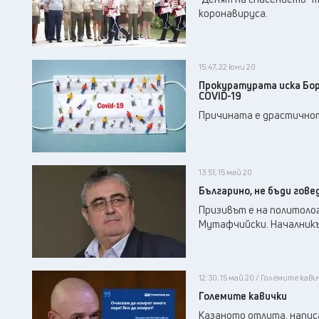
коронавируса.
15:47, 22 юни 20
Прокуратурата иска Бор
COVID-19
Причината е драстичнот
13:51, 15 май 20
Българино, не бъди гове
Призивът е на политолог
Мутафчийски. Началникът
12:30, 15 май 20 / Големите кав
Големите кавички
Казаното отлита, напис