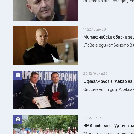
Вижте какво каза доц. М
14:22, 10 дек 20
Мутафчийски обясни защ
„Това е единственото вя
20:32, 19 окт 20
Офталмолог е "Лекар на
Отличеният доц. Алексан
12:42, 14 авг 20
ВМА отбеляза "Денят на
"Денят на спасението" т