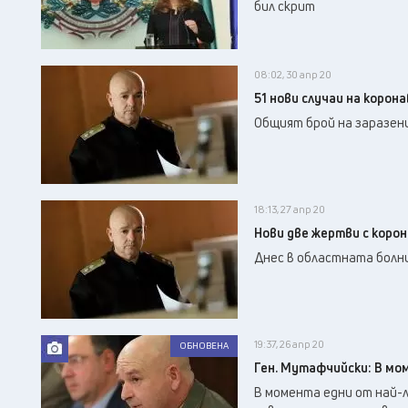
бил скрит
08:02, 30 апр 20
51 нови случаи на корон
Общият брой на заразен
18:13, 27 апр 20
Нови две жертви с корон
Днес в областната болни
19:37, 26 апр 20
ОБНОВЕНА
Ген. Мутафчийски: В мо
В момента едни от най-л