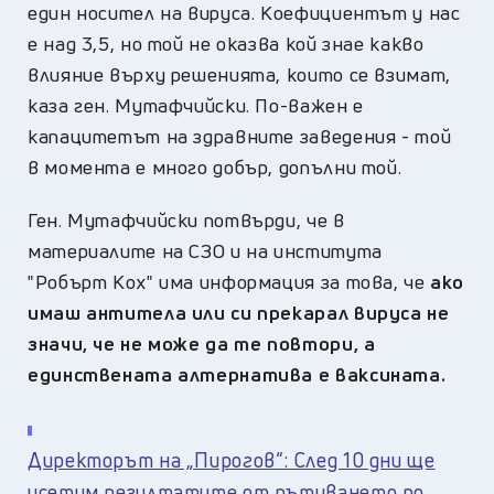
един носител на вируса. Коефициентът у нас
е над 3,5, но той не оказва кой знае какво
влияние върху решенията, които се взимат,
каза ген. Мутафчийски. По-важен е
капацитетът на здравните заведения - той
в момента е много добър, допълни той.
Ген. Мутафчийски потвърди, че в
материалите на СЗО и на института
"Робърт Кох" има информация за това, че
ако
имаш антитела или си прекарал вируса не
значи, че не може да те повтори, а
единствената алтернатива е ваксината.
Директорът на „Пирогов“: След 10 дни ще
усетим резултатите от пътуването по