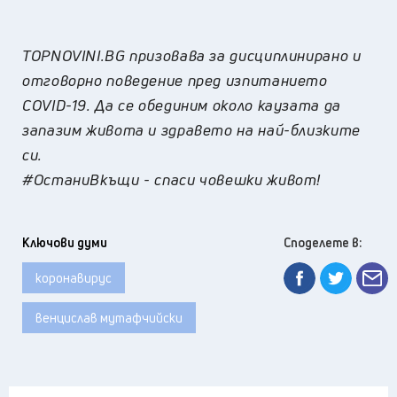
TOPNOVINI.BG призовава за дисциплинирано и
отговорно поведение пред изпитанието
COVID-19. Да се обединим около каузата да
запазим живота и здравето на най-близките
си.
#ОстаниВкъщи - спаси човешки живот!
Ключови думи
Споделете в:
коронавирус
венцислав мутафчийски