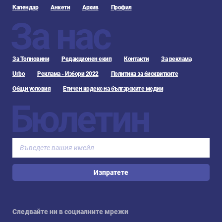
Календар
Анкети
Архив
Профил
За нас
За Топновини
Редакционен екип
Контакти
За реклама
Urbo
Реклама - Избори 2022
Политика за бисквитките
Общи условия
Етичен кодекс на българските медии
Бюлетин
Изпратете
Следвайте ни в социалните мрежи