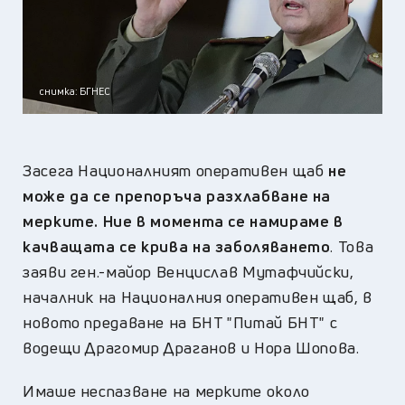
снимка: БГНЕС
Засега Националният оперативен щаб
не
може да се препоръча разхлабване на
мерките. Ние в момента се намираме в
качващата се крива на заболяването
. Това
заяви ген.-майор Венцислав Мутафчийски,
началник на Националния оперативен щаб, в
новото предаване на БНТ "Питай БНТ" с
водещи Драгомир Драганов и Нора Шопова.
Имаше неспазване на мерките около