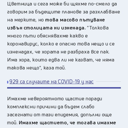
Цветница и сега може би щяхме по-смело да
говорим за бъдещите планове за разхлабване
на мерките, но
това масово пътуване
извън столицата ни изненада.
"Толкова
много пъти обяснявахме какво е
коронавирус, колко е опасно това нещо и се
изненадах, че хората не разбраха все пак.
Има хора, които едва ли не казват, че няма
такова нещо", каза той.
929 са случаите на COVID-19 у нас
Имахме невероятното щастие поради
комплексни причини да бъдем слабо
засегнати от тази епидемия, допълни още
той.
Имахме щастието, че тогава имахме