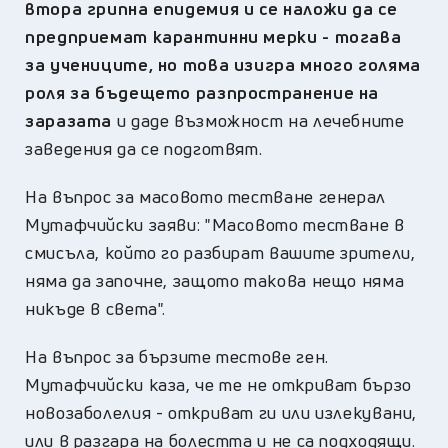
втора грипна епидемия и се наложи да се
предприемат карантинни мерки - тогава
за учениците, но това изигра много голяма
роля за бъдещето разпространение на
заразата
и даде възможност на лечебните
заведения да се подготвят.
На въпрос за масовото тестване генерал
Мутафчийски заяви: "Масовото тестване в
смисъла, който го разбират вашите зрители,
няма да започне, защото такова нещо няма
никъде в света".
На въпрос за бързите тестове ген.
Мутафчийски каза, че те не откриват бързо
новозаболелия - откриват ги или излекувани,
или в разгара на болестта и не са подходящи.