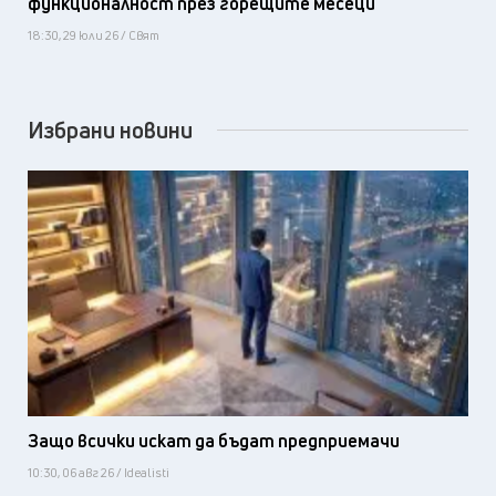
функционалност през горещите месеци
18:30, 29 юли 26 / Свят
Избрани новини
Защо всички искат да бъдат предприемачи
10:30, 06 авг 26 / Idealisti