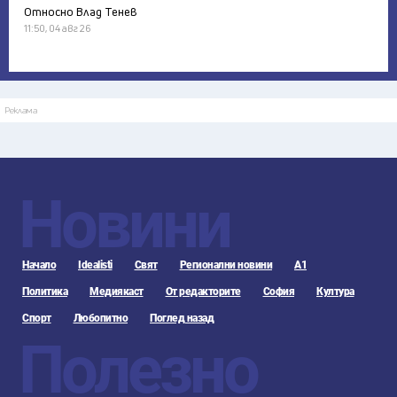
Относно Влад Тенев
11:50, 04 авг 26
Реклама
Новини
Начало
Idealisti
Свят
Регионални новини
А1
Политика
Медиякаст
От редакторите
София
Култура
Спорт
Любопитно
Поглед назад
Полезно