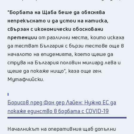
"Борбата на Щаба беше да обяснява
непрекъснато и да устои на натиска,
свързан с икономически обосновани
претенции
от различни места, които искаха
да тестват България с бързи тестове още в
началото на епидемията, което щеше да
струва на България половин милиард лева и
щеше да покаже нищо", каза още ген.
Мутафчийски.
Борисов пред Фон дер Лайен: Нужно ЕС да
покаже единство в борбата с COVID-19
Началникът на оперативния щаб допълни