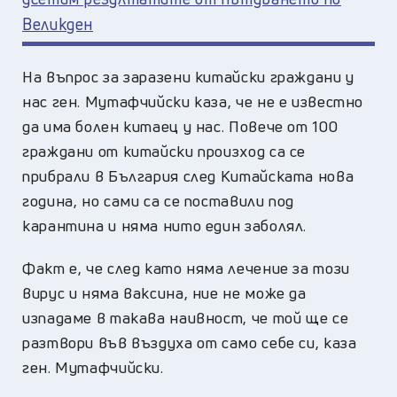
Великден
На въпрос за заразени китайски граждани у
нас ген. Мутафчийски каза, че не е известно
да има болен китаец у нас. Повече от 100
граждани от китайски произход са се
прибрали в България след Китайската нова
година, но сами са се поставили под
карантина и няма нито един заболял.
Факт е, че след като няма лечение за този
вирус и няма ваксина, ние не може да
изпадаме в такава наивност, че той ще се
разтвори във въздуха от само себе си, каза
ген. Мутафчийски.