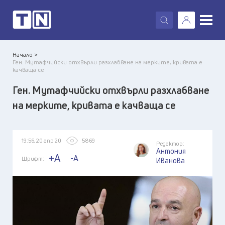
X
Начало >
Ген. Мутафчийски отхвърли разхлабване на мерките, кривата е
качваща се
Ген. Мутафчийски отхвърли разхлабване
на мерките, кривата е качваща се
19:56, 20 апр 20
5869
Редактор:
Антония
+A
-A
Шрифт:
Иванова