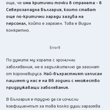
още, че
има критични точки в страната - в
Северозападна България, които стават
още по-критични заради загуба на
персонал,
който е заразен. Това е Видин
конкретно.
Error9
По думите му хората с хронични
заболявания, не е задължително да загинат
от коронавируса.
Най-възрастният изписан
пациент у нас е на 86 години с множество
придружаващи заболявания.
В България е трудно да се изчисли
коефициентът за това колко души заразява