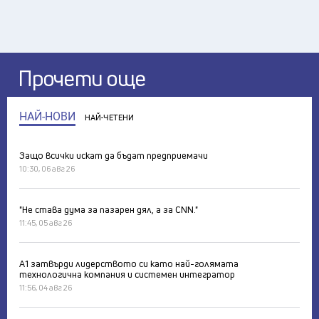
Прочети още
НАЙ-НОВИ
НАЙ-ЧЕТЕНИ
Защо всички искат да бъдат предприемачи
10:30, 06 авг 26
"Не става дума за пазарен дял, а за CNN."
11:45, 05 авг 26
А1 затвърди лидерството си като най-голямата
технологична компания и системен интегратор
11:56, 04 авг 26