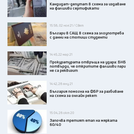
Кандидат-депутат в схема за издаване
на фалшиви сертификати
15:58, 02 ное 21 / Свят
Българи в САЩ в схема за злоупотреба
с данни на стотици студенти
14:45, 22 мар 21
Прокуратурата отвръща на удара: БНБ
потвърди, че откритите фалшиви пари
не са реквизит
14:42, 28 яну 21
България помогна на ФБР за разбиване
на схема за онлайн рекет
15:04, 28 окт 20
Започва третият етап на мярката
60/40