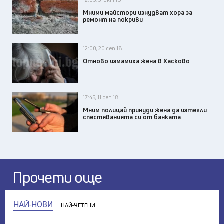
Мними майстори изнудват хора за
ремонт на покриви
12:00, 20 сеп 18
Отново измамиха жена в Хасково
17:45, 11 сеп 18
Мним полицай принуди жена да изтегли
спестяванията си от банката
Прочети още
НАЙ-НОВИ
НАЙ-ЧЕТЕНИ