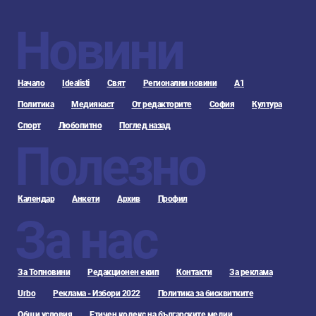
Новини
Начало
Idealisti
Свят
Регионални новини
А1
Политика
Медиякаст
От редакторите
София
Култура
Спорт
Любопитно
Поглед назад
Полезно
Календар
Анкети
Архив
Профил
За нас
За Топновини
Редакционен екип
Контакти
За реклама
Urbo
Реклама - Избори 2022
Политика за бисквитките
Общи условия
Етичен кодекс на българските медии