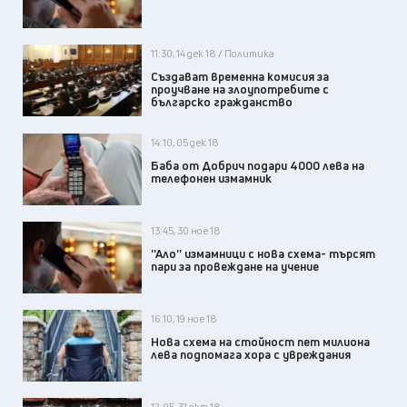
11:30, 14 дек 18 / Политика
Създават временна комисия за
проучване на злоупотребите с
българско гражданство
14:10, 05 дек 18
Баба от Добрич подари 4000 лева на
телефонен измамник
13:45, 30 ное 18
''Ало'' измамници с нова схема- търсят
пари за провеждане на учение
16:10, 19 ное 18
Нова схема на стойност пет милиона
лева подпомага хора с увреждания
12:05, 31 окт 18