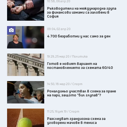
10:58, 06 апр 20
Ръководители на международна група
за финансови измами са заловени в
София
09:04, 02 апр 20
4 700 безработни у нас само за ден
19:29, 25 мар 20 / Политика
Готов е новият вариант на
постановлението за схемата 60/40
14:50, 18 мар 20 / Спорт
Роналдиньо участвал в схема за пране
на пари, защото "бил глупав"?
11:25, 16 дек 19 / Спорт
Разследват грандиозна схема за
уговорени мачове в тениса