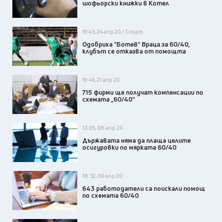
шофьорски книжки в Котел
19:43, 24 апр 20 / Спорт
Одобриха "Ботев" Враца за 60/40,
клубът се отказва от помощта
19:46, 21 апр 20
715 фирми ще получат компенсации по
схемата „60/40“
13:05, 08 апр 20
Държавата няма да плаща целите
осигуровки по мярката 60/40
18:32, 06 апр 20
643 работодатели са поискали помощ
по схемата 60/40