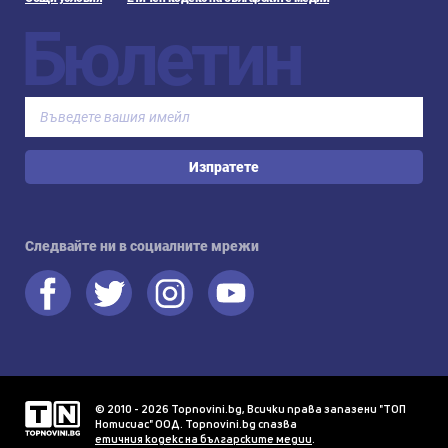
Бюлетин
Изпратете
Следвайте ни в социалните мрежи
© 2010 - 2026 Topnovini.bg, Всички права запазени "ТОП
Нотисиас" ООД. Topnovini.bg спазва
етичния кодекс на българските медии
.