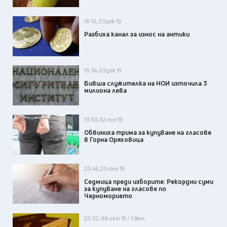
16:10, 03 дек 19
Разбиха канал за износ на антики
15:34, 03 дек 19
Бивша служителка на НОИ източила 3
милиона лева
13:50, 02 ное 19
Обвиниха трима за купуване на гласове
в Горна Оряховица
20:46, 20 окт 19
Седмица преди изборите: Рекордни суми
за купуване на гласове по
Черноморието
20:50, 08 окт 19 / Свят