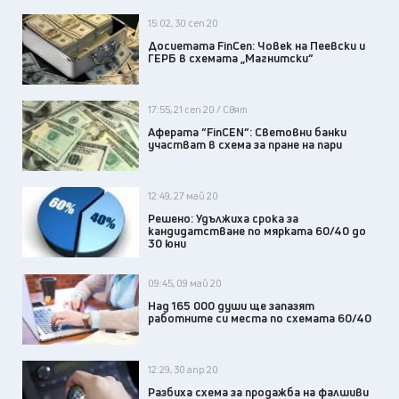
15:02, 30 сеп 20
Досиетата FinCen: Човек на Пеевски и
ГЕРБ в схемата „Магнитски“
17:55, 21 сеп 20 / Свят
Аферата “FinCEN“: Световни банки
участват в схема за пране на пари
12:49, 27 май 20
Решено: Удължиха срока за
кандидатстване по мярката 60/40 до
30 юни
09:45, 09 май 20
Над 165 000 души ще запазят
работните си места по схемата 60/40
12:29, 30 апр 20
Разбиха схема за продажба на фалшиви