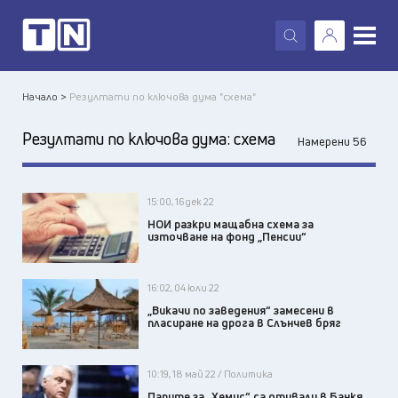
X
Начало >
Резултати по ключова дума "схема"
Резултати по ключова дума:
схема
Намерени 56
15:00, 16 дек 22
НОИ разкри мащабна схема за
източване на фонд „Пенсии“
16:02, 04 юли 22
„Викачи по заведения“ замесени в
пласиране на дрога в Слънчев бряг
10:19, 18 май 22 / Политика
Парите за „Хемус“ са отивали в Банкя