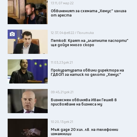
13:11, 07 мар 22
Обвиненият за схемата „Хемус“ излиза
от ареста
12:37, 04 фев 22 / Политика
Петков: Краят на „златните паспорти“
ще дойде много скоро
11:03, 23 дек 21
Прокуратурата обвини директора на
ГДБОП за натиск по делото „Хемус“
09:45, 21 дек 21
Бизнесмен обвинява Иван Гешев в
присвояване на бизнеса му
10:20, 13 дек 21
Мъж даде 20 хил. лв. на телефонни
измамници