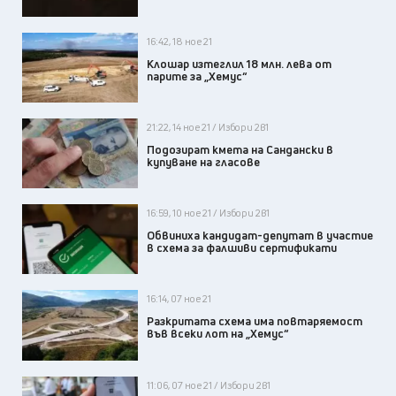
16:42, 18 ное 21
Клошар изтеглил 18 млн. лева от
парите за „Хемус“
21:22, 14 ное 21 / Избори 2в1
Подозират кмета на Сандански в
купуване на гласове
16:59, 10 ное 21 / Избори 2в1
Обвиниха кандидат-депутат в участие
в схема за фалшиви сертификати
16:14, 07 ное 21
Разкритата схема има повтаряемост
във всеки лот на „Хемус“
11:06, 07 ное 21 / Избори 2в1