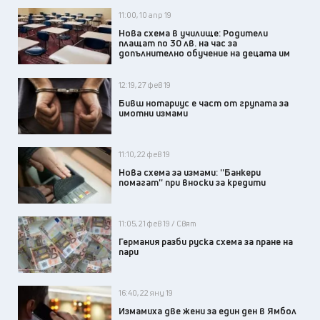
11:00, 10 апр 19
Нова схема в училище: Родители
плащат по 30 лв. на час за
допълнително обучение на децата им
12:19, 27 фев 19
Бивш нотариус е част от групата за
имотни измами
11:10, 22 фев 19
Нова схема за измами: ''Банкери
помагат'' при вноски за кредити
11:05, 21 фев 19 / Свят
Германия разби руска схема за пране на
пари
16:40, 22 яну 19
Измамиха две жени за един ден в Ямбол