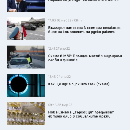
17:03, 02 май 22 / Свят
България замесена в схема за незаконен
внос на компоненти за руски ракети
12:41, 27 апр 22
Схема в МВР: Полицаи масово анулирали
глоби и фишове
13:43, 04 апр 22
Как ще идва руският газ? (схема)
09:44, 28 мар 22
Нова измама: „Търговци“ предлагат
евтино олио в социалните мрежи