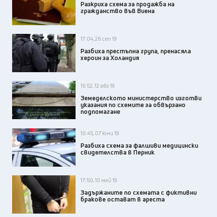
Разкриха схема за продажба на
гражданство във Виена
17:04, 26 сеп 19
Разбиха престъпна група, пренасяла
хероин за Холандия
16:52, 12 авг 19
Земеделското министерство изготви
указания по схемите за обвързано
подпомагане
10:45, 07 юни 19
Разбиха схема за фалшиви медицински
свидетелства в Перник
17:50, 10 май 19
Задържаните по схемата с фиктивни
бракове остават в ареста