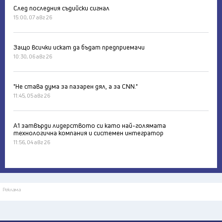
След последния съдийски сигнал
15:00, 07 авг 26
Защо всички искат да бъдат предприемачи
10:30, 06 авг 26
"Не става дума за пазарен дял, а за CNN."
11:45, 05 авг 26
А1 затвърди лидерството си като най-голямата
технологична компания и системен интегратор
11:56, 04 авг 26
Реклама