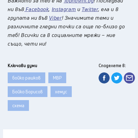
Важното за теб е на
Topnovini.bg
! Последвай
ни във
Facebook
,
Instagram
и
Twitter
, ела и в
групата ни във
Viber
! Значимите теми и
различните гледни точки са още по-близо до
теб! Всички са в социалните мрежи – ние
също, чети ни!
Ключови думи
Споделете в:
бойко рашков
МВР
Бойко Борисов
хемус
схема