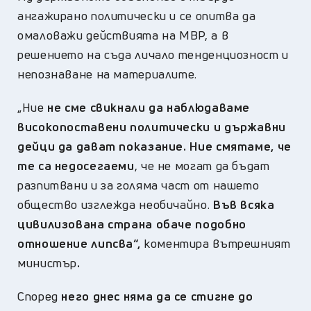
ангажирано политически и се опитва да
омаловажи действията на МВР, а в
решението на съда личало тенденциозност и
непознаване на материалите.
„Ние
не сме свикнали да наблюдаваме
високопоставени политически и държавни
дейци да дават показание. Ние смятаме, че
те са недосегаеми
, че не могат да бъдат
разпитвани и за голяма част от нашето
общество изглежда необичайно.
Във всяка
цивилизована страна обаче подобно
отношение липсва“,
коментира вътрешният
министър
.
Според
него днес няма да се стигне до