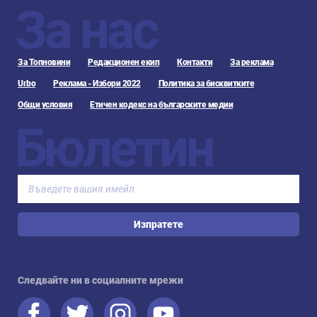
За нас
За Топновини
Редакционен екип
Контакти
За реклама
Urbo
Реклама - Избори 2022
Политика за бисквитките
Общи условия
Етичен кодекс на българските медии
Бюлетин
Изпратете
Следвайте ни в социалните мрежи