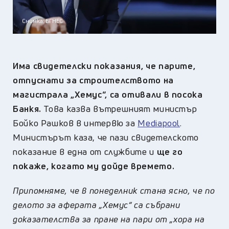
Снимка: БГНЕС
Има свидетелски показания, че парите,
отпуснати за строителството на
магистрала „Хемус“, са отивали в посока
Банкя.
Това казва вътрешният министър
Бойко Рашков в интервю за
Mediapool
.
Министърът каза, че пази свидетелското
показание в една от службите и
ще го
покаже, когато му дойде времето.
Припомняме, че в понеделник стана ясно, че по
делото за аферата „Хемус“ са събрани
доказателства за пране на пари от „хора на