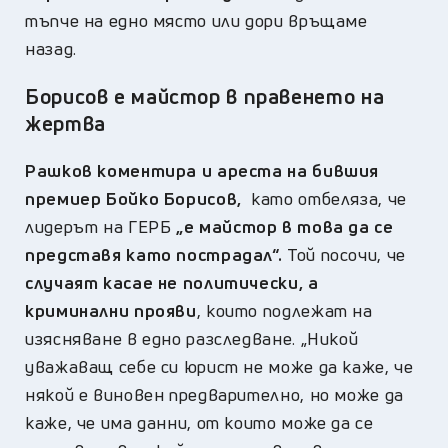
тъпче на едно място или дори връщаме
назад.
Борисов е майстор в правенето на
жертва
Рашков коментира и ареста на бившия
премиер Бойко Борисов,
като отбеляза, че
лидерът на ГЕРБ
„е майстор в това да се
представя като пострадал“.
Той посочи, че
случаят касае не политически, а
криминални прояви
, които подлежат на
изясняване в едно разследване. „Никой
уважаващ себе си юрист не може да каже, че
някой е виновен предварително, но може да
каже, че има данни, от които може да се