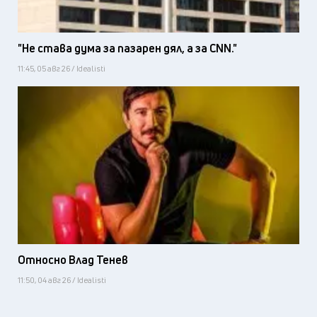
"Не става дума за пазарен дял, а за CNN."
11:45, 05 авг 26 / Idealisti
Относно Влад Тенев
11:50, 04 авг 26 / Idealisti