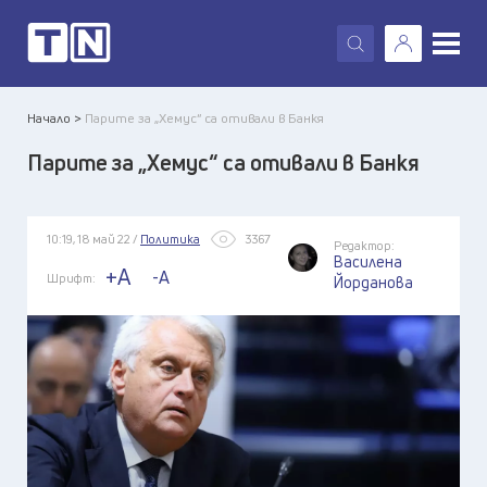
X
Начало >
Парите за „Хемус“ са отивали в Банкя
Парите за „Хемус“ са отивали в Банкя
10:19, 18 май 22 /
Политика
3367
Редактор:
Василена
+A
-A
Шрифт:
Йорданова