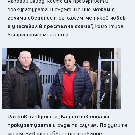
направи извод, който ще проверяват и
прокуратурата, и съдът. Но ние
можем с
голяма убеденост да кажем, че някой човек
е участвал в престъпна схема
“, коментира
вътрешният министър.
Error9
Рашков
разкритикува действията на
прокуратурата и съда по случая.
По думите
му държавното обвинение е твърде