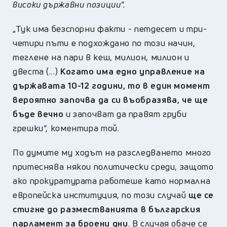
високи държавни позиции“.
„Тук има безспорни факти - петдесет и три-
четири пъти е подхождано по този начин,
теглене на пари в кеш, милион, милион и
двеста (…)
Когато има едно управление на
държавата 10-12 години, то в един момент
вероятно започва да си въобразява, че ще
бъде вечно
и започват да правят груби
грешки“, коментира той.
По думите му ходът на разследването много
притеснява някои политически среди, защото
ако прокуратурата работеше като нормална
европейска институция, по този случай
ще се
стигне до разместванията в българския
парламент за броени дни
. В случая обаче се