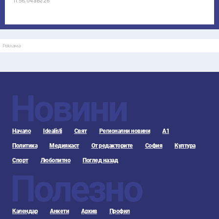
11:56, 04 авг 26
Реклама
Новини
Начало
Idealisti
Свят
Регионални новини
А1
Политика
Медиякаст
От редакторите
София
Култура
Спорт
Любопитно
Поглед назад
Полезно
Календар
Анкети
Архив
Профил