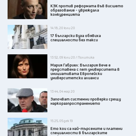
КЗК против реформата във висшето
образование - увреждала
конкуренцията
14:18, 20 юли 20
17 български вуза обявиха
специалности без такси
13:52, 09 юли 20 / Политика
Мария Габриел: България вече е
представена с пет университета в
инициативата Европейски
университетски алианси
13:44, 04 мар 20
Започват системни проверки срещу
наркоразпространението
15:25, 05 дек 19
Ето кои са най-търсените и платени
специалности в българските