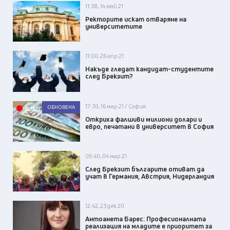
11:38, 14 май 21
Ректорите искат отваряне на
университетите
11:00, 26 апр 21
Накъде гледат кандидат-студентите
след Брекзит?
17:30, 16 мар 21 / София
ОБНОВЕНА
ВИДЕО
Откриха фалшиви милиони долари и
евро, печатани в университет в София
09:40, 04 мар 21
След Брекзит българите отиват да
учат в Германия, Австрия, Нидерландия
12:42, 23 дек 20
Антоанета Барес: Професионалната
реализация на младите е приоритет за