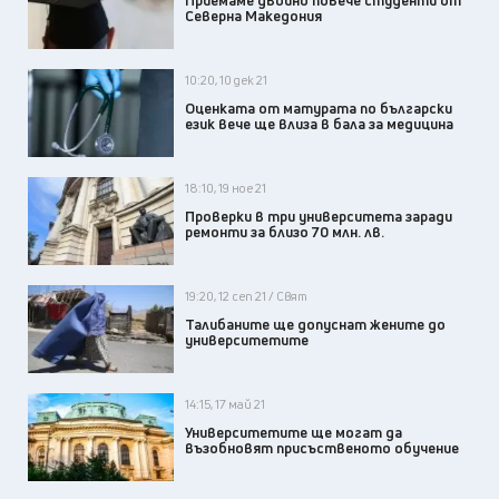
Приемаме двойно повече студенти от
Северна Македония
10:20, 10 дек 21
Оценката от матурата по български
език вече ще влиза в бала за медицина
18:10, 19 ное 21
Проверки в три университета заради
ремонти за близо 70 млн. лв.
19:20, 12 сеп 21 / Свят
Талибаните ще допуснат жените до
университетите
14:15, 17 май 21
Университетите ще могат да
възобновят присъственото обучение