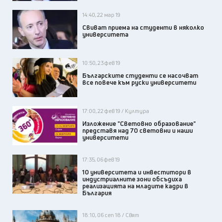
14:40, 22 мар 19
Свиват приема на студенти в няколко
университета
10:50, 23 фев 19
Българските студенти се насочват
все повече към руски университети
17:00, 22 фев 19 / Култура
Изложение "Световно образование"
представя над 70 световни и наши
университети
17:35, 06 фев 19
10 университета и инвеститори в
индустриалните зони обсъдиха
реализацията на младите кадри в
България
18:10, 06 сеп 18 / Свят