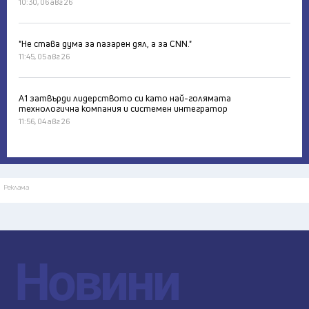
10:30, 06 авг 26
"Не става дума за пазарен дял, а за CNN."
11:45, 05 авг 26
А1 затвърди лидерството си като най-голямата
технологична компания и системен интегратор
11:56, 04 авг 26
Реклама
Новини