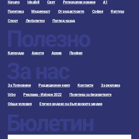
Начало
Idealisti
Свят
Регионални новини
А1
Политика
Медиякаст
От редакторите
София
Култура
Спорт
Любопитно
Поглед назад
Полезно
Календар
Анкети
Архив
Профил
За нас
За Топновини
Редакционен екип
Контакти
За реклама
Urbo
Реклама - Избори 2022
Политика за бисквитките
Общи условия
Етичен кодекс на българските медии
Бюлетин