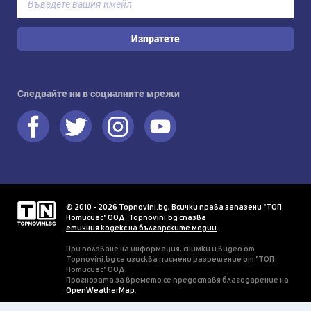
Изпратете
Следвайте ни в социалните мрежи
© 2010 - 2026 Topnovini.bg, Всички права запазени "ТОП
Нотисиас" ООД. Topnovini.bg спазва
етичния кодекс на българските медии
.
При ползване на информация, снимки и видео от
Topnovini.bg се изисква писмено разрешение от "ТОП
Нотисиас" ООД.
Прогнозата за времето се предоставя благодарение на
OpenWeatherMap
.