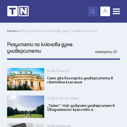
X
Начало >
Резултати по ключова дума "университети"
Резултати по ключова дума:
университети
Намерени 45
14:06, 17 окт 22
Само два български университета в
световна класация
13:35, 17 сеп 22 / Свят
„Таймс“: Най-добрият университет в
Обединеното кралство е...
14:08, 20 юни 22