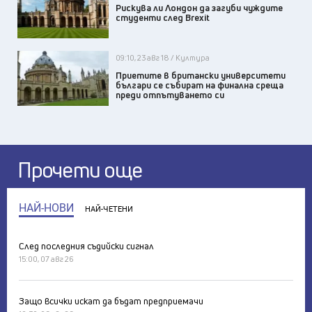
Рискува ли Лондон да загуби чуждите
студенти след Brexit
09:10, 23 авг 18 / Култура
Приетите в британски университети
българи се събират на финална среща
преди отпътуването си
Прочети още
НАЙ-НОВИ
НАЙ-ЧЕТЕНИ
След последния съдийски сигнал
15:00, 07 авг 26
Защо всички искат да бъдат предприемачи