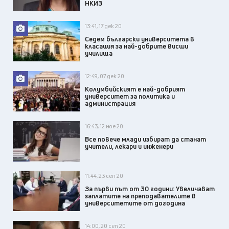
НКИЗ
13:41, 17 дек 20
Седем български университета в
класация за най-добрите висши
училища
12:49, 07 дек 20
Колумбийският е най-добрият
университет за политика и
администрация
16:43, 12 ное 20
Все повече млади избират да станат
учители, лекари и инженери
11:44, 23 сеп 20
За първи път от 30 години: Увеличават
заплатите на преподавателите в
университетите от догодина
14:00, 20 сеп 20