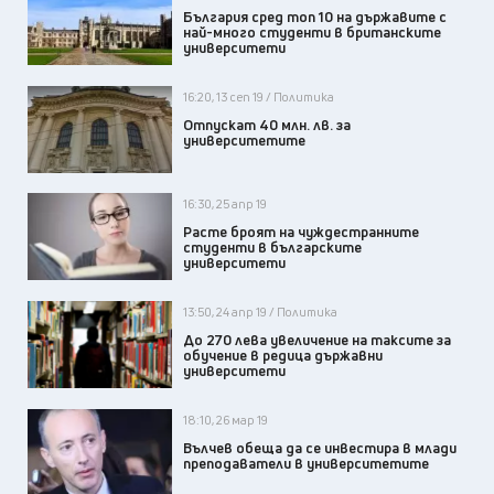
България сред топ 10 на държавите с
най-много студенти в британските
университети
16:20, 13 сеп 19 / Политика
Отпускат 40 млн. лв. за
университетите
16:30, 25 апр 19
Расте броят на чуждестранните
студенти в българските
университети
13:50, 24 апр 19 / Политика
До 270 лева увеличение на таксите за
обучение в редица държавни
университети
18:10, 26 мар 19
Вълчев обеща да се инвестира в млади
преподаватели в университетите