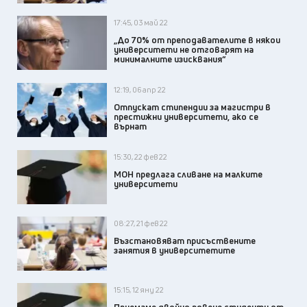
17:45, 03 май 22
„До 70% от преподавателите в някои
университети не отговарят на
минималните изисквания“
12:19, 06 апр 22
Отпускат стипендии за магистри в
престижни университети, ако се
върнат
15:30, 22 фев 22
МОН предлага сливане на малките
университети
08:27, 21 фев 22
Възстановяват присъствените
занятия в университетите
15:15, 12 яну 22