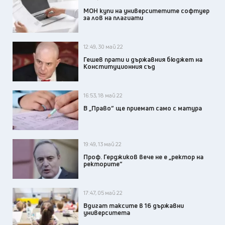
МОН купи на университетите софтуер
за лов на плагиати
12:49, 30 май 22
Гешев прати и държавния бюджет на
Конституционния съд
16:53, 18 май 22
В „Право“ ще приемат само с матура
19:49, 13 май 22
Проф. Герджиков вече не е „ректор на
ректорите“
17:47, 05 май 22
Вдигат таксите в 16 държавни
университета