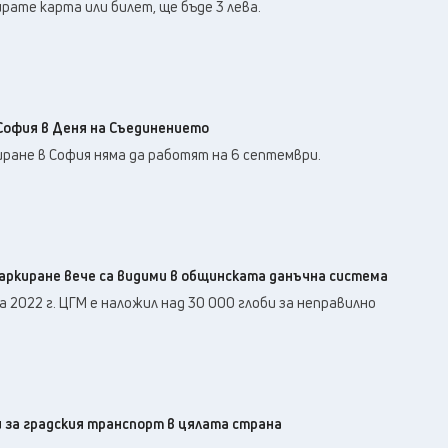
22
°C
рате карта или билет, ще бъде 3 лева.
Перник
,
30
°C
Плевен
,
28
°C
Пловдив
,
28
°C
Разград
,
28
°C
Русе
,
София в Деня на Съединението
28
°C
Силистра
,
ране в София няма да работят на 6 септември.
28
°C
Сливен
,
21
°C
Смолян
,
26
°C
София
,
30
°C
Стара Загора
,
паркиране вече са видими в общинската данъчна система
26
°C
Търговище
,
а 2022 г. ЦГМ е наложил над 30 000 глоби за неправилно
28
°C
Хасково
,
26
°C
Шумен
,
28
°C
Ямбол
,
 за градския транспорт в цялата страна