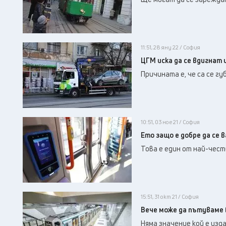
11:51, 28 яну 22 / София
ЦГМ иска да се вдигнат 
Причината е, че са се г
10:51, 03 ное 21 / София
Ето защо е добре да се 
Това е един от най-чес
15:51, 31 окт 21 / София
Вече може да пътуваме 
Няма значение кой е изд