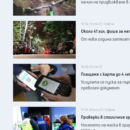
начин на придвижване в 
10:14, 13 сеп 21 / София
Около 41 хил. фиша за не
От нова година затягат
16:40, 01 сеп 21
Плащаме с карта до 4 ле
Услугата се пуска за пъ
превозен документ.
17:01, 19 юли 21 / София
Проверки в столичния гр
Носенето на маска в гра