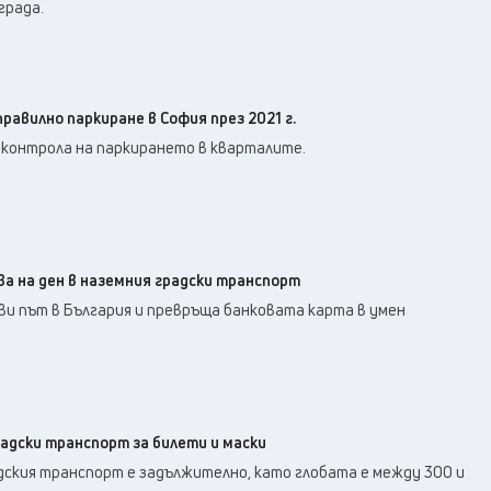
града.
правилно паркиране в София през 2021 г.
 контрола на паркирането в кварталите.
ва на ден в наземния градски транспорт
рви път в България и превръща банковата карта в умен
адски транспорт за билети и маски
дския транспорт е задължително, като глобата е между 300 и