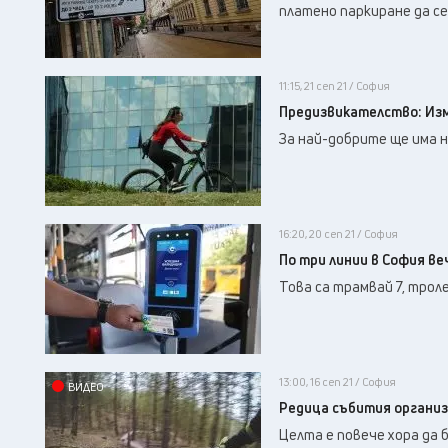
платено паркиране да с
11:15, 21 сеп 21 / София
Предизвикателство: Изми
За най-добрите ще има н
16:20, 20 сеп 21 / София
По три линии в София в
Това са трамвай 7, троле
13:00, 16 сеп 21 / София
ВИДЕО
Редица събития организ
Целта е повече хора да