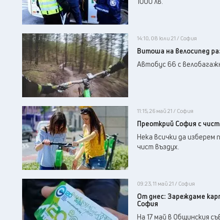
1000 лв.
14:10, 08 юли 21 / София
Витоша на велосипед р
Автобус 66 с велобагажни
11:15, 26 май 21 / София
Преоткрий София с чист
Нека всички да изберем 
чист въздух.
09:23, 11 май 21 / София
От днес: Зареждаме кар
София
На 17 май в Общинския с