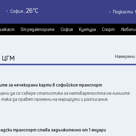
26
°C
София
,
Подкасти
27
°C
Благоевград
,
Политкаст
28
°C
КултурКас
Бургас
,
иякаст
От редакторите
София
Култура
Спорт
Любопи
28
°C
Медиякаст
Варна
,
Велико Търново
,
29
°C
:
Намерени 
ЦГМ
28
°C
Видин
,
28
°C
Враца
,
29
°C
Габрово
,
бите за нечекирани карти в софийския транспорт
27
°C
Добрич
,
цели да се събере статистика за натовареността на линиите
28
°C
Кърджали
,
 така да правят промени на маршрути и разписания.
27
°C
Кюстендил
,
29
°C
Ловеч
,
32
°C
Монтана
,
27
°C
радски транспорт става задължително от 1 януари
Пазарджик
,