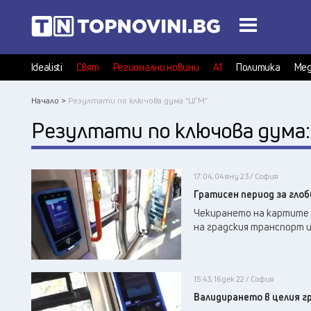
Idealisti
Свят
Регионални новини
А1
Политика
Мед
Начало >
Резултати по ключова дума "ЦГМ"
Резултати по ключова дума
17:04, 04 яну 23 / София
Гратисен период за гло
Чекирането на картите 
на градския транспорт и
15:43, 16 дек 22 / София
Валидирането в целия г