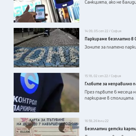
Санкцията, ако не валиди
14:09, 05 сеп 22 / София
Паркираме безплатно в 
Зоните за платено парки
15:18, 02 сеп 22 / София
Глобите за неправилно 
През първите 6 месеца н
паркиране в столицата.
16:59, 26 юли 22
Безплатни детски карти