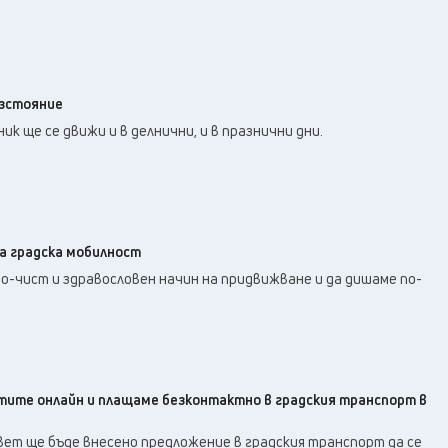
азстояние
к ще се движи и в делнични, и в празнични дни.
а градска мобилност
по-чист и здравословен начин на придвижване и да дишаме по-
тите онлайн и плащаме безконтактно в градския транспорт в
ъвет ще бъде внесено предложение в градския транспорт да се