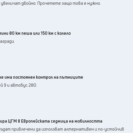
е увеличат двойно. Прочетете защо това е нужно.
ни 80 км пеша или 150 км с колело
агради.
ече има постоянен контрол на пътниците
й 9 и автобус 280.
ира ЦГМ в Европейската седмица на мобилността
 бъдат привлечени да използват алтернативен и по-устойчив