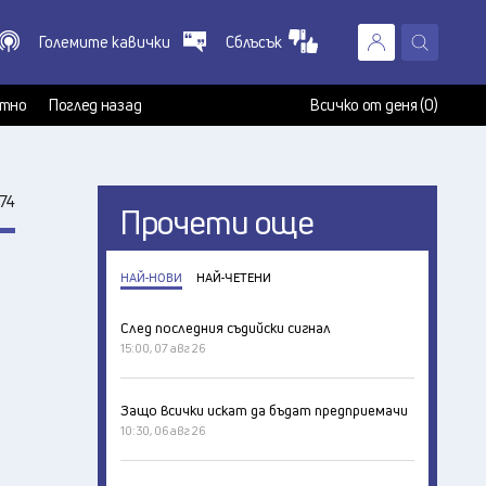
Големите кавички
Сблъсък
X
т
тно
Поглед назад
Всичко от деня (0)
74
Прочети още
НАЙ-НОВИ
НАЙ-ЧЕТЕНИ
След последния съдийски сигнал
15:00, 07 авг 26
Защо всички искат да бъдат предприемачи
10:30, 06 авг 26