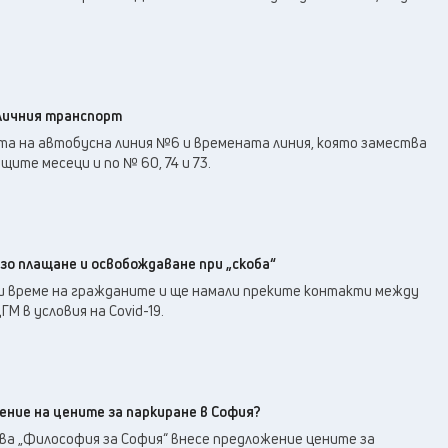
личния транспорт
та на автобусна линия №6 и времената линия, която замества
ите месеци и по № 60, 74 и 73.
рзо плащане и освобождаване при „скоба“
и време на гражданите и ще намали преките контакти между
М в условия на Covid-19.
ение на цените за паркиране в София?
а „Философия за София“ внесе предложение цените за