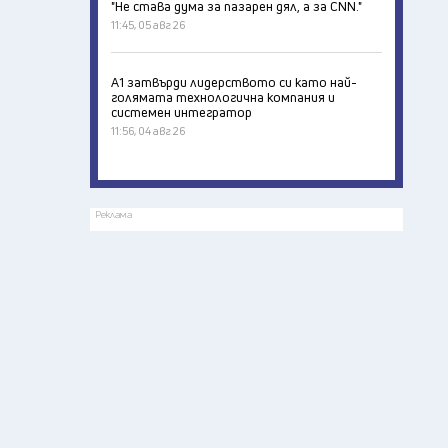
"Не става дума за пазарен дял, а за CNN."
11:45, 05 авг 26
А1 затвърди лидерството си като най-
голямата технологична компания и
системен интегратор
11:56, 04 авг 26
Реклама