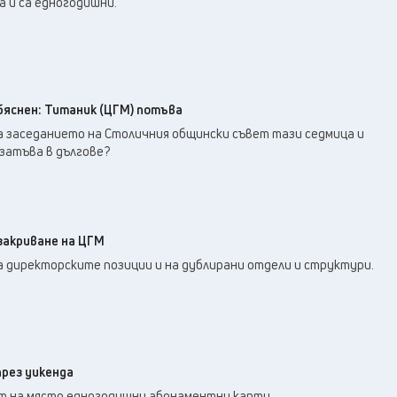
а и са едногодишни.
бяснен: Титаник (ЦГМ) потъва
а заседанието на Столичния общински съвет тази седмица и
затъва в дългове?
закриване на ЦГМ
а директорските позиции и на дублирани отдели и структури.
рез уикенда
т на място едногодишни абонаментни карти.