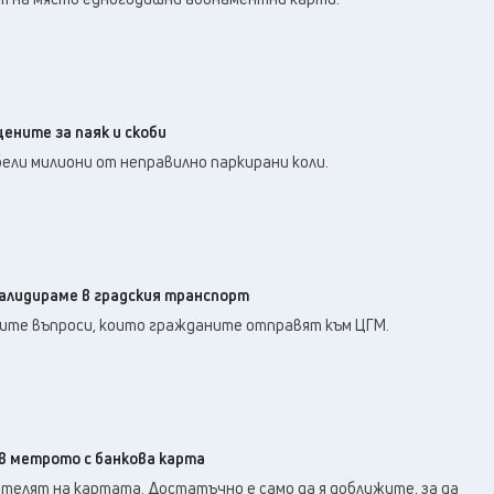
цените за паяк и скоби
убели милиони от неправилно паркирани коли.
валидираме в градския транспорт
тите въпроси, които гражданите отправят към ЦГМ.
в метрото с банкова карта
ателят на картата. Достатъчно е само да я доближите, за да