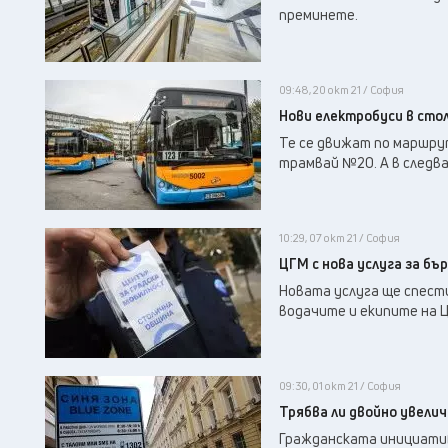
преминете.
09:48, 20 окт 21 / София
Нови електробуси в сто
Те се движат по маршру
трамвай №20. А в следващ
10:29, 07 окт 21 / София
ЦГМ с нова услуга за бъ
Новата услуга ще спест
водачите и екипите на ЦГ
09:30, 01 окт 21 / София
Трябва ли двойно увелич
Гражданската инициатив