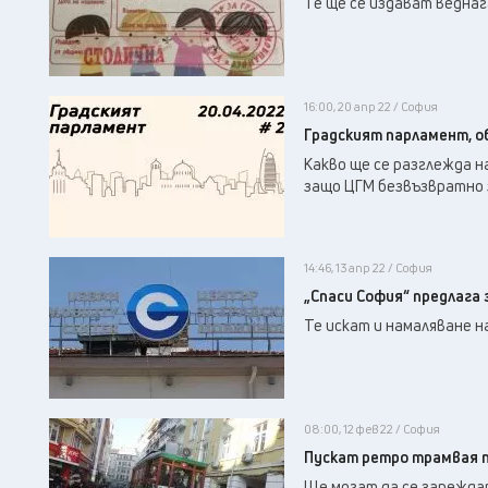
Те ще се издават веднаг
16:00, 20 апр 22 / София
Градският парламент, о
Какво ще се разглежда н
защо ЦГМ безвъзвратно 
14:46, 13 апр 22 / София
„Спаси София“ предлага 
Те искат и намаляване н
08:00, 12 фев 22 / София
Пускат ретро трамвая п
Ще могат да се зарежда