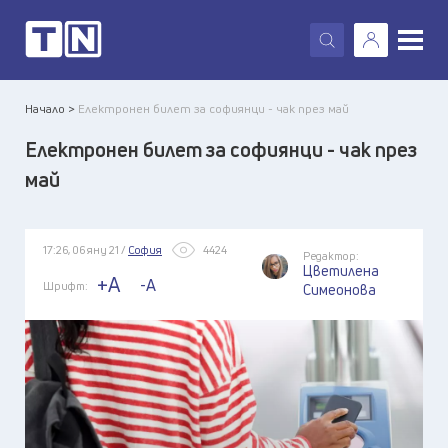
X
Начало >
Електронен билет за софиянци - чак през май
Електронен билет за софиянци - чак през
май
17:26, 06 яну 21 /
София
4424
Редактор:
Цветилена
+A
-A
Шрифт:
Симеонова