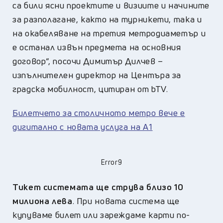
са били ясни проектите и визиите и начините
за разполагане, както на турникети, така и
на окабеляване на третия метродиаметър и
е останал извън предмета на основния
договор“, посочи Димитър Дилчев –
изпълнителен директор на Центъра за
градска мобилност, цитиран от bTV.
Билетчето за столичното метро вече е
дигитално с новата услуга на А1
Error9
Тикет системата ще струва близо 10
милиона лева
. При новата система ще
купуваме билет или зареждаме карти по-