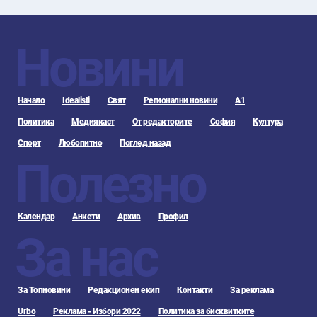
Новини
Начало
Idealisti
Свят
Регионални новини
А1
Политика
Медиякаст
От редакторите
София
Култура
Спорт
Любопитно
Поглед назад
Полезно
Календар
Анкети
Архив
Профил
За нас
За Топновини
Редакционен екип
Контакти
За реклама
Urbo
Реклама - Избори 2022
Политика за бисквитките