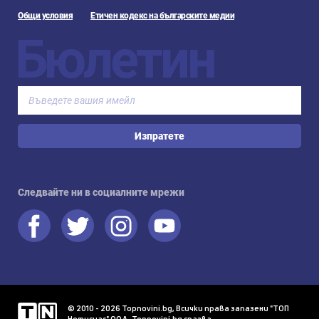
Общи условия
Етичен кодекс на българските медии
Бюлетин
Изпратете
Следвайте ни в социалните мрежи
© 2010 - 2026 Topnovini.bg, Всички права запазени "ТОП
Нотисиас" ООД. Topnovini.bg спазва