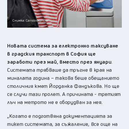
Снимка: Canstockphoto
Новата система за електронно таксуване
в градския транспорт в София ще
заработи през май, вместо през януари
.
Системата трябваше да тръгне в края на
миналата година – такова беше обещанието
столичния кмет Йорданка Фандъкова. Но ще
се случи тази пролет. А причината - третият
лъч на метрото не е оборудван за нея.
„Когато е подготвяна документацията за
тикет системата, за съжаление, все още на