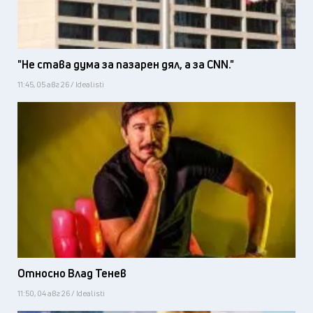
"Не става дума за пазарен дял, а за CNN."
11:45, 05 авг 26 / Idealisti
Относно Влад Тенев
11:50, 04 авг 26 / Idealisti