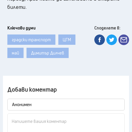
билети.
Ключови думи
Споделете в:
градски транспорт
ЦГМ
май
Димитър Дилчев
Добави коментар