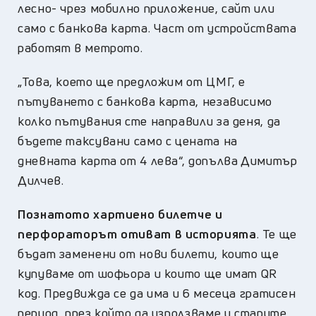
лесно- чрез мобилно приложение, сайт или
само с банкова карта. Част от устройствата
работят в метрото.
„Това, което ще предложим от ЦМГ, е
пътуването с банкова карта, независимо
колко пътувания сте направили за деня, да
бъдете таксувани само с цената на
дневната карта от 4 лева“, допълва Димитър
Дилчев.
Познатото хартиено билетче и
перфораторът отиват в историята
. Те ще
бъдат заменени от нови билети, които ще
купуваме от шофьора и които ще имат QR
код. Предвижда се да има и 6 месеца гратисен
период, през който да използваме и старите