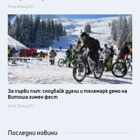
15:44, 25 яну 23 /
За първи път: сноубайк дуели и телемарк демо на
Витоша зимен фест
13:40, 25 яну 23 /
Последни новини