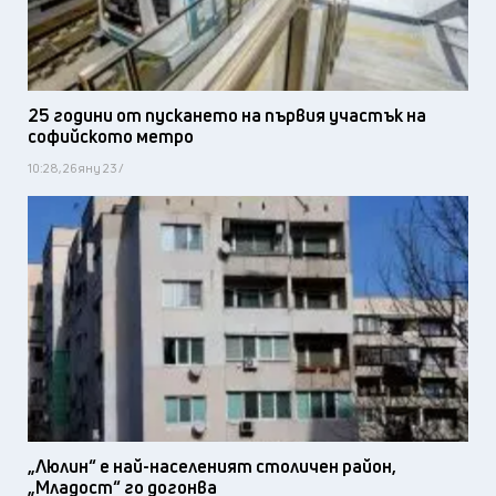
25 години от пускането на първия участък на
софийското метро
10:28, 26 яну 23 /
„Люлин“ е най-населеният столичен район,
„Младост“ го догонва