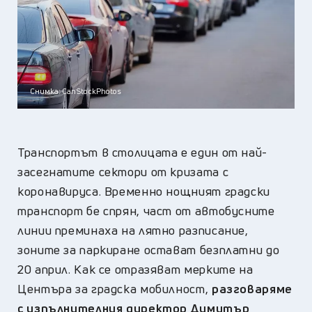
Снимка: CanStockPhotos
Транспортът в столицата е един от най-
засегнатите сектори от кризата с
коронавируса. Временно нощният градски
транспорт бе спрян, част от автобусните
линии преминаха на лятно разписание,
зоните за паркиране остават безплатни до
20 април. Как се отразяват мерките на
Центъра за градска мобилност,
разговаряме
с изпълнителния директор Димитър