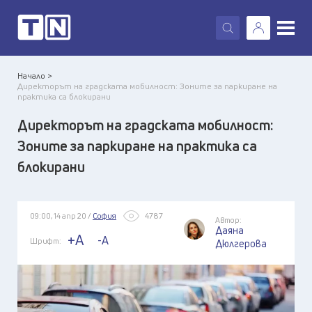
X
Начало >
Директорът на градската мобилност: Зоните за паркиране на
практика са блокирани
Директорът на градската мобилност:
Зоните за паркиране на практика са
блокирани
09:00, 14 апр 20 /
София
4787
Автор:
Даяна
+A
-A
Шрифт:
Дюлгерова