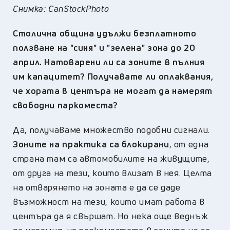
Снимка: CanStockPhoto
Столична община удължи безплатното
ползване на "синя" и "зелена" зона до 20
април. Натоварени ли са зоните в пълния
им капацитет? Получавате ли оплаквания,
че хората в центъра не могат да намерят
свободни паркоместа?
Да, получаваме множество подобни сигнали.
Зоните на практика са блокирани
, от една
страна там са автомобилите на живущите,
от друга на тези, които влизат в нея. Целта
на отварянето на зоната е да се даде
възможност на тези, които имат работа в
центъра да я свършат. Но нека още веднъж