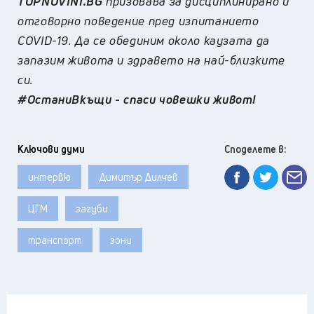
TOPNOVINI.BG
призовава за дисциплинирано и
отговорно поведение пред изпитанието
COVID-19. Да се обединим около каузата да
запазим живота и здравето на най-близките
си.
#ОстаниВкъщи - спаси човешки живот!
Ключови думи
Споделете в:
интервю
Димитър Дилчев
ЦГМ
загуби
транспорт
зони