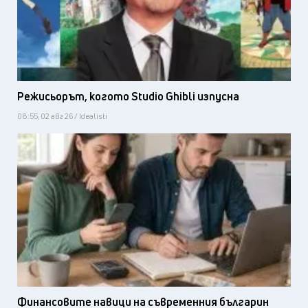
Режисьорът, когото Studio Ghibli изпусна
08:55, 02 авг 26 / Idealisti
Финансовите навици на съвременния българин