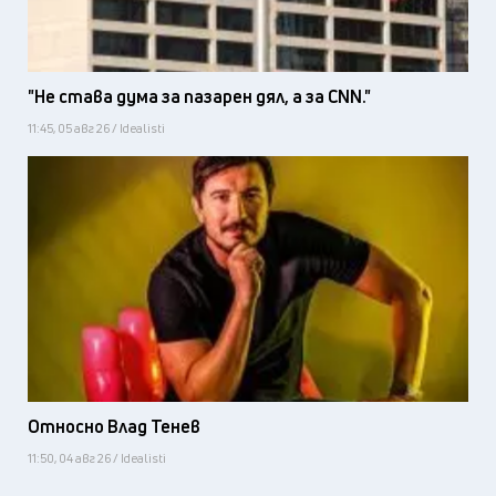
"Не става дума за пазарен дял, а за CNN."
11:45, 05 авг 26 / Idealisti
Относно Влад Тенев
11:50, 04 авг 26 / Idealisti