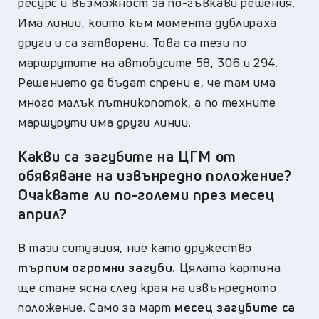
ресурс и възможност за по-гъвкави решения.
Има линии, които към момента дублираха
други и са затворени. Това са тези по
маршрутите на автобусите 58, 306 и 294.
Решението да бъдат спрени е, че там има
много малък пътникопоток, а по техните
маршурути има други линии.
Какви са загубите на ЦГМ от
обявяване на извънредно положение?
Очаквате ли по-големи през месец
април?
В тази ситуация, ние като дружество
търпим огромни загуби.
Цялата картина
ще стане ясна след края на извънредното
положение. Само за март
месец загубите са