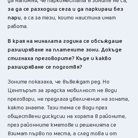
да напомня, че паркоместата в зоните не са,
за да се разходиш сега и да паркираш без
пари
, а са за тези, които наистина имат
работа.
В края на миналата година се обсъждаше
разширяване на платените зони. Докъде
стигнаха преговорите? Къде и какво
разширяване се подготвя?
Зоните показаха, че въвеждат ред. Но
Центърът за градска мобилност не води
преговори, не предлага увеличение на зоната,
както знаете. Тази тема се води през
обществени дискусии на хората в районите,
през районните кметове и решенията се
взимат първо по места, а след това и от