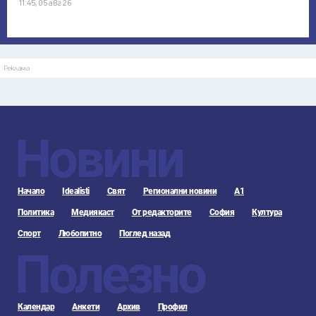
11:45, 05 авг 26
Реклама
Новини
Начало
Idealisti
Свят
Регионални новини
А1
Политика
Медиякаст
От редакторите
София
Култура
Спорт
Любопитно
Поглед назад
Полезно
Календар
Анкети
Архив
Профил