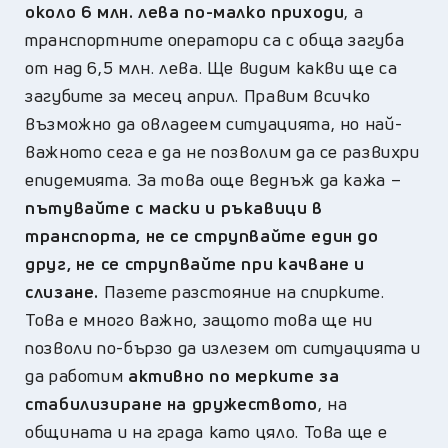
около 6 млн. лева по-малко приходи
, а
транспортните оператори са с обща загуба
от над 6,5 млн. лева. Ще видим какви ще са
загубите за месец април. Правим всичко
възможно да овладеем ситуацията, но най-
важното сега е да не позволим да се развихри
епидемията. За това още веднъж да кажа –
пътувайте с маски и ръкавици в
транспорта, не се струпвайте един до
друг, не се струпвайте при качване и
слизане.
Пазете разстояние на спирките.
Това е много важно, защото това ще ни
позволи по-бързо да излезем от ситуацията и
да работим
активно по мерките за
стабилизиране на дружеството
, на
общината и на града като цяло. Това ще е