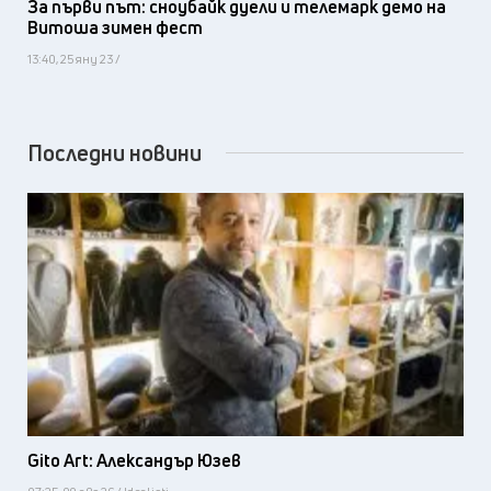
За първи път: сноубайк дуели и телемарк демо на
Витоша зимен фест
13:40, 25 яну 23 /
Последни новини
Gito Art: Александър Юзев