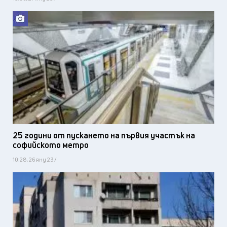
25 години от пускането на първия участък на
софийското метро
10:28, 26 яну 23 /