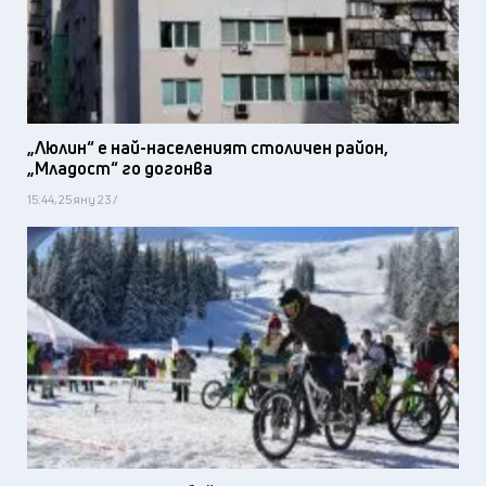
„Люлин“ е най-населеният столичен район,
„Младост“ го догонва
15:44, 25 яну 23 /