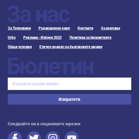
За нас
За Топновини
Редакционен екип
Контакти
За реклама
Urbo
Реклама - Избори 2022
Политика за бисквитките
Общи условия
Етичен кодекс на българските медии
Бюлетин
Изпратете
Следвайте ни в социалните мрежи