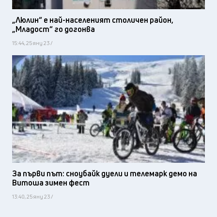
„Люлин“ е най-населеният столичен район,
„Младост“ го догонва
15:44, 25 яну 23 /
За първи път: сноубайк дуели и телемарк демо на
Витоша зимен фест
13:40, 25 яну 23 /