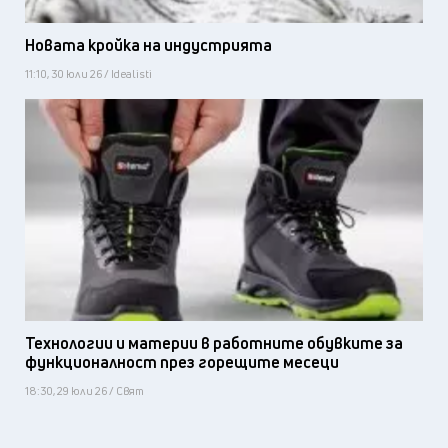
Новата кройка на индустрията
11:10, 30 юли 26 / Idealisti
Технологии и материи в работните обувките за
функционалност през горещите месеци
18:30, 29 юли 26 / Свят