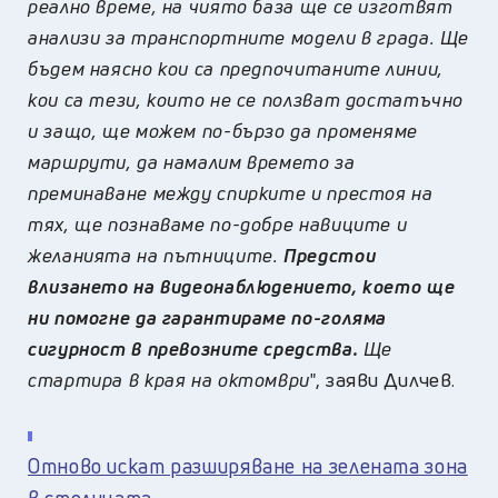
реално време, на чиято база ще се изготвят
анализи за транспортните модели в града. Ще
бъдем наясно кои са предпочитаните линии,
кои са тези, които не се ползват достатъчно
и защо, ще можем по-бързо да променяме
маршрути, да намалим времето за
преминаване между спирките и престоя на
тях, ще познаваме по-добре навиците и
желанията на пътниците.
Предстои
влизането на видеонаблюдението, което ще
ни помогне да гарантираме по-голяма
сигурност в превозните средства.
Ще
стартира в края на октомври
", заяви Дилчев.
Отново искат разширяване на зелената зона
в столицата