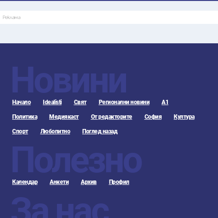
Реклама
Новини
Начало
Idealisti
Свят
Регионални новини
А1
Политика
Медиякаст
От редакторите
София
Култура
Спорт
Любопитно
Поглед назад
Полезно
Календар
Анкети
Архив
Профил
За нас