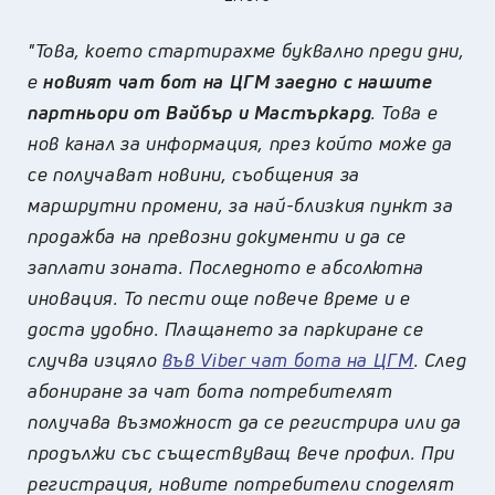
"Това, което стартирахме буквално преди дни,
е
новият чат бот на ЦГМ заедно с нашите
партньори от Вайбър и Мастъркард
. Това е
нов канал за информация, през който може да
се получават новини, съобщения за
маршрутни промени, за най-близкия пункт за
продажба на превозни документи и да се
заплати зоната. Последното е абсолютна
иновация. То пести още повече време и е
доста удобно. Плащането за паркиране се
случва изцяло
във Viber чат бота на ЦГМ
. След
абониране за чат бота потребителят
получава възможност да се регистрира или да
продължи със съществуващ вече профил. При
регистрация, новите потребители споделят