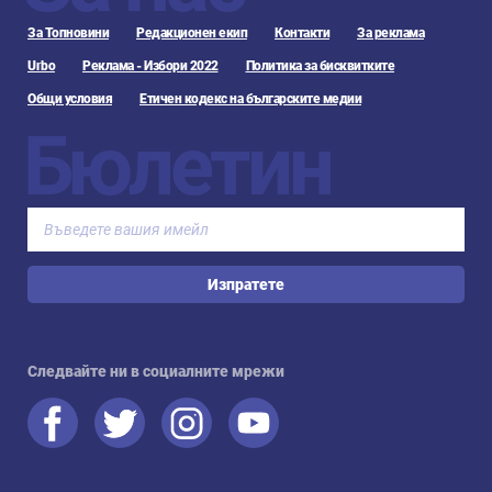
За Топновини
Редакционен екип
Контакти
За реклама
Urbo
Реклама - Избори 2022
Политика за бисквитките
Общи условия
Етичен кодекс на българските медии
Бюлетин
Изпратете
Следвайте ни в социалните мрежи