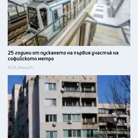
25 години от пускането на първия участък на
софийското метро
10:28, 26 яну 23 /