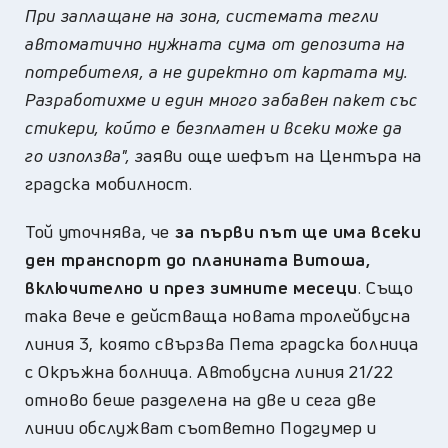
При заплащане на зона, системата тегли
автоматично нужната сума от депозита на
потребителя, а не директно от картата му.
Разработихме и един много забавен пакет със
стикери, който е безплатен и всеки може да
го използва", з
аяви още шефът на Центъра на
градска мобилност.
Той уточнява, че
за първи път ще има всеки
ден транспорт до планината Витоша,
включително и през зимните месеци
. Също
така вече е действаща новата тролейбусна
линия 3, която свързва Пета градска болница
с Окръжна болница. Автобусна линия 21/22
отново беше разделена на две и сега две
линии обслужват съответно Подгумер и