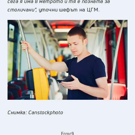
сега я има в метрото и тя е позната за
столичани",
уточни шефът на ЦГМ.
Снимка: Canstockphoto
Error9