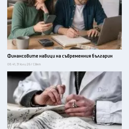
Финансовите навици на съвременния българин
08:41, 31 юли 26 / Свят