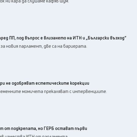
ok ни кара да слушаме кафяв шум.
пред ПП, под въпрос е влизането на ИТН и „Български възход“
за новия парламент, две са на бариерата.
ари не одобряват естетическите корекции
ъвременните момичета прекаляват с интервенциите.
ст от подкрепата, но ГЕРБ остават първи
ев измества ИТН от парламента.