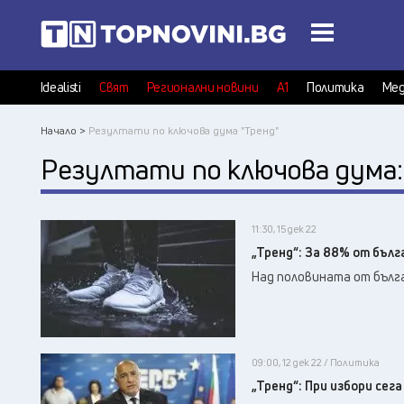
Idealisti
Свят
Регионални новини
А1
Политика
Мед
Начало >
Резултати по ключова дума "Тренд"
Резултати по ключова дума
11:30, 15 дек 22
„Тренд“: За 88% от бъл
Над половината от бълга
09:00, 12 дек 22 / Политика
„Тренд“: При избори сег