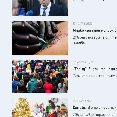
10:10, 17 фев 22
Малко над един милион 
21% от българите смятат
прояви.
09:49, 26 яну 22
„Тренд“: Високите цени 
Скокът на цените измес
09:46, 23 дек 21
Семейството и приятели
79% спазват традициите