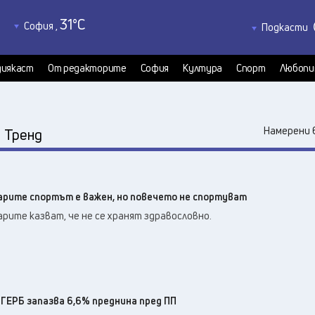
31
°C
София
,
Подкасти
30
°C
Благоевград
,
Политкаст
31
°C
КултурКас
Бургас
,
иякаст
От редакторите
София
Култура
Спорт
Любопи
31
°C
Медиякаст
Варна
,
31
°C
Велико Търново
,
34
°C
:
Видин
,
Намерени 
Тренд
32
°C
Враца
,
31
°C
Габрово
,
29
°C
Добрич
,
гарите спортът е важен, но повечето не спортуват
32
°C
Кърджали
,
рите казват, че не се хранят здравословно.
31
°C
Кюстендил
,
32
°C
Ловеч
,
34
°C
Монтана
,
33
°C
Пазарджик
,
30
°C
а ГЕРБ запазва 6,6% преднина пред ПП
Перник
,