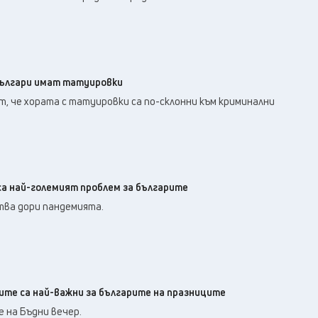
българи имат татуировки
, че хората с татуировки са по-склонни към криминални
са най-големият проблем за българите
тва дори пандемията.
те са най-важни за българите на празниците
 на Бъдни вечер.