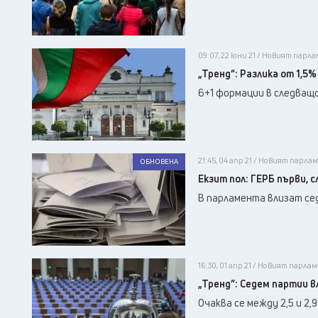
09:07, 22 юни 21 / Новият парл
„Тренд“: Разлика от 1,5
6+1 формации в следващ
21:45, 04 апр 21 / Новият парла
ОБНОВЕНА
Екзит пол: ГЕРБ първи, 
В парламента влизат се
16:30, 01 апр 21 / Новият парла
„Тренд”: Седем партии 
Очаква се между 2,5 и 2