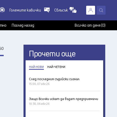
Големите кавички
Сблъсък
X
т
тно
Поглед назад
Всичко от деня (0)
60
Прочети още
НАЙ-НОВИ
НАЙ-ЧЕТЕНИ
След последния съдийски сигнал
15:00, 07 авг 26
Защо всички искат да бъдат предприемачи
10:30, 06 авг 26