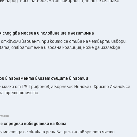
ъв народ“ носи най-голяма отговорност, че не се състави
 след два месеца и половина ще е легитимна
отхвърли вариант, при който се отива на четвърти избори,
вата, отвратителна и грозна коалиция, може да изглежда
ори в парламента влизат същите 6 партии
- малко от 1 % Трифонов, а Корнелия Нинова и Христо Иванов са
 за третото място.
ламент
е определи победителя на вота
ия могат да се окажат решаващи за четвъртото място.