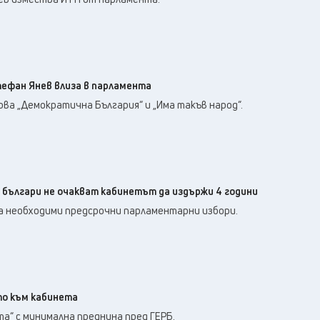
тефан Янев влиза в парламента
ва „Демократична България“ и „Има такъв народ“.
 българи не очакват кабинетът да издържи 4 години
 сa необходими предсрочни парламентарни избори.
то към кабинета
а“ с минимална преднина пред ГЕРБ.