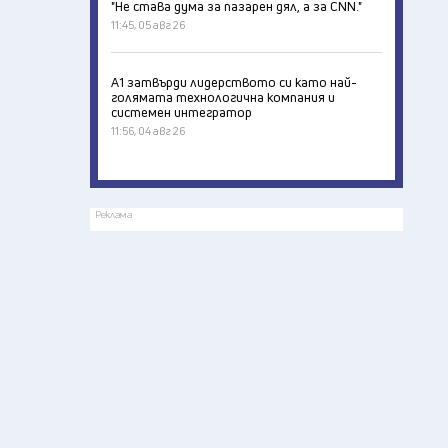
"Не става дума за пазарен дял, а за CNN."
11:45, 05 авг 26
А1 затвърди лидерството си като най-
голямата технологична компания и
системен интегратор
11:56, 04 авг 26
Реклама