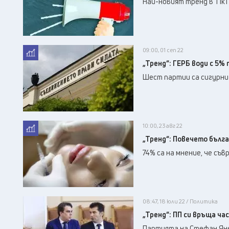
Най-новият тренд в TikT
09:00, 01 сеп 22
„Тренд“: ГЕРБ води с 5% 
Шест партии са сигурни 
10:00, 23 авг 22
„Тренд“: Повечето бълг
74% са на мнение, че с
08:47, 18 юли 22 / Политика
„Тренд“: ПП си връща ча
Партията на Стефан Ян