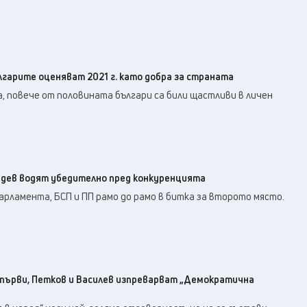
лгарите оценяват 2021 г. като добра за страната
 повече от половината българи са били щастливи в личен
Радев водят убедително пред конкуренцията
рламента, БСП и ПП рамо до рамо в битка за второто място.
а първи, Петков и Василев изпреварват „Демократична