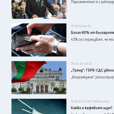
Парламентът е с рекордн
10:09, 12 окт 22
Близо 80% от българите 
43% се страхуват, че мо
08:20, 30 сеп 22
„Тренд”: ГЕРБ-СДС увел
„Възраждане“ регистрир
19:25, 03 сеп 22 / Любопитно
Какво е кафявият шум?