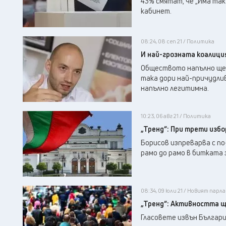
43% смятат, че „Има так
кабинет.
08:24, 08 сеп 21 / Политика
И най-грозната коалиция
Обществото напълно ще 
така дори най-причудли
напълно легитимна.
10:23, 06 авг 21 / Политика
„Тренд“: При трети изб
Борисов изпреварва с по
рамо до рамо в битката
08:34, 09 юли 21 / Новият пар
„Тренд“: Активността щ
Гласовете извън Българ