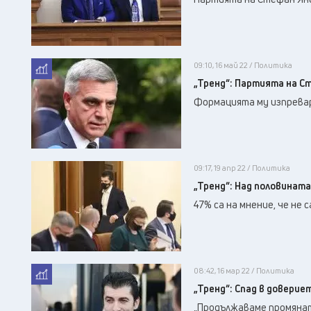
09:10, 16 май 22 / Политика
„Тренд“: Партията на С
Формацията му изпревар
09:17, 19 апр 22 / Политика
„Тренд“: Над половината
47% са на мнение, че не
08:42, 16 мар 22 / Политика
„Тренд“: Спад в доверие
„Продължаваме промянат