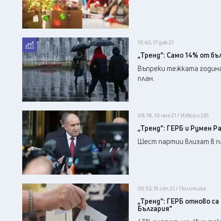
10:40, 17 дек 21
„Тренд“: Само 14% от бъ
Въпреки тежката година,
план.
08:18, 10 ное 21 / Избори 2в1
„Тренд“: ГЕРБ и Румен 
Шест партии влизат в па
09:53, 19 сеп 21 / Политика
„Тренд“: ГЕРБ отново с
България“