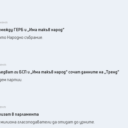
амент
% между ГЕРБ и „Има такъв народ“
ото Народно събрание.
мент
следват ги БСП и „Има такъв народ“ сочат данните на „Тренд”
дем партии.
мент
влизат в парламента
,9 милиона гласоподаватели да отидат до урните.