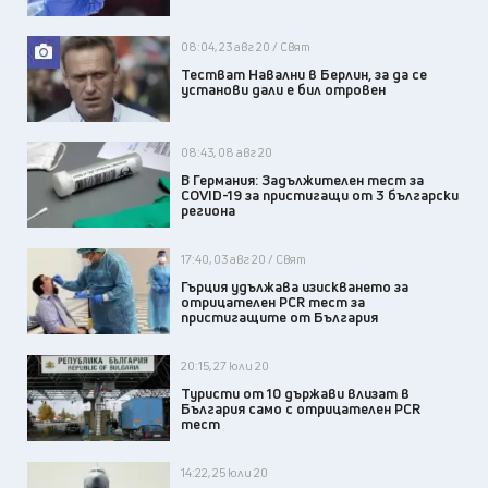
08:04, 23 авг 20 / Свят
Тестват Навални в Берлин, за да се
установи дали е бил отровен
08:43, 08 авг 20
В Германия: Задължителен тест за
COVID-19 за пристигащи от 3 български
региона
17:40, 03 авг 20 / Свят
Гърция удължава изискването за
отрицателен PCR тест за
пристигащите от България
20:15, 27 юли 20
Туристи от 10 държави влизат в
България само с отрицателен PCR
тест
14:22, 25 юли 20