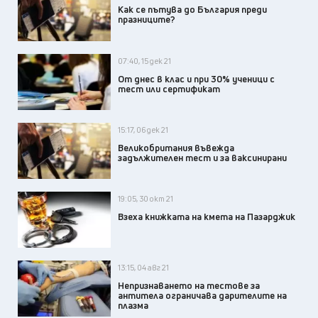
Как се пътува до България преди
празниците?
07:40, 15 дек 21
От днес в клас и при 30% ученици с
тест или сертификат
15:17, 06 дек 21
Великобритания въвежда
задължителен тест и за ваксинирани
19:05, 30 окт 21
Взеха книжката на кмета на Пазарджик
13:15, 04 авг 21
Непризнаването на тестове за
антитела ограничава дарителите на
плазма