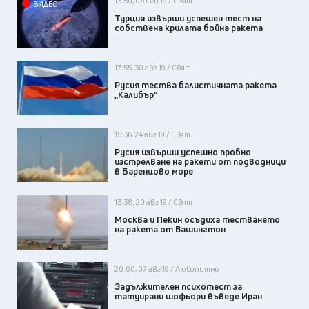
13:50, 06 сеп 19 / Свят
ВИДЕО
Турция извърши успешен тест на
собствена крилата бойна ракета
17:55, 30 авг 19 / Свят
Русия тества балистичната ракета
„Калибър”
15:36, 24 авг 19 / Свят
Русия извърши успешно пробно
изстрелване на ракети от подводници
в Баренцово море
13:38, 20 авг 19 / Свят
Москва и Пекин осъдиха тестването
на ракета от Вашингтон
20:00, 07 авг 19 / Любопитно
Задължителен психотест за
татуирани шофьори въведе Иран