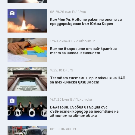
08:59, 26 юли 19 / Свят
Ким Чен Ун: Новите ракетни опити са
предупреждение към Южна Корея
17:40, 23 юли 19 / Любопитно
Вижте въпросите от най-краткия
тест за интелигентност
16:29, 18 юли 19
Тестват системи и приложения на НАП
за техническа уязвимост
14:11, 20 юни 19 / Политика
България, Сърбия и Гърция със
съвместен коридор за тестване на
автономни автомобили
08:00, 06 юни 19