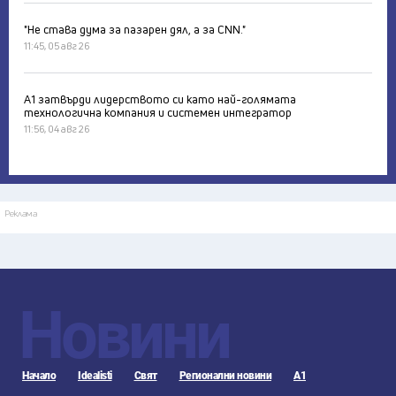
"Не става дума за пазарен дял, а за CNN."
11:45, 05 авг 26
А1 затвърди лидерството си като най-голямата
технологична компания и системен интегратор
11:56, 04 авг 26
Реклама
Новини
Начало
Idealisti
Свят
Регионални новини
А1