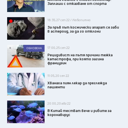
Заплаши с отказване от спорта
18:35, 27 сеп 22 / Любопитно
ВИДЕО
За пръв път космически апарат се заби
в астероид, за да го отклони
17:00, 25 сеп 22
ОБНОВЕНА
Рецидивист на пътя причини тежка
катастрофа, при която загина
французин
11:05, 20 сеп 22
Хванаха пиян лекар да преглежда
пациенти
20:00, 20 авг 22
В Китай тестват вече и рибите за
коронавирус