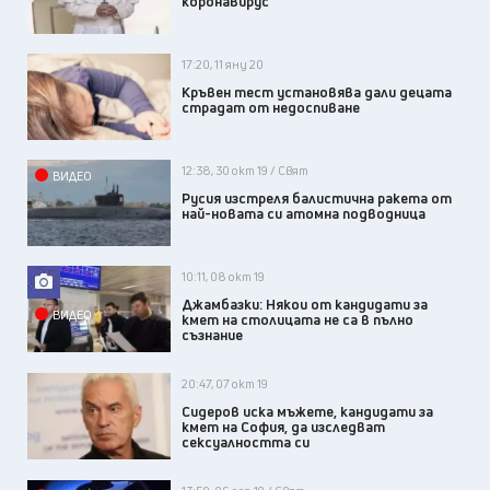
коронавирус
17:20, 11 яну 20
Кръвен тест установява дали децата
страдат от недоспиване
12:38, 30 окт 19 / Свят
ВИДЕО
Русия изстреля балистична ракета от
най-новата си атомна подводница
10:11, 08 окт 19
Джамбазки: Някои от кандидати за
ВИДЕО
кмет на столицата не са в пълно
съзнание
20:47, 07 окт 19
Сидеров иска мъжете, кандидати за
кмет на София, да изследват
сексуалността си