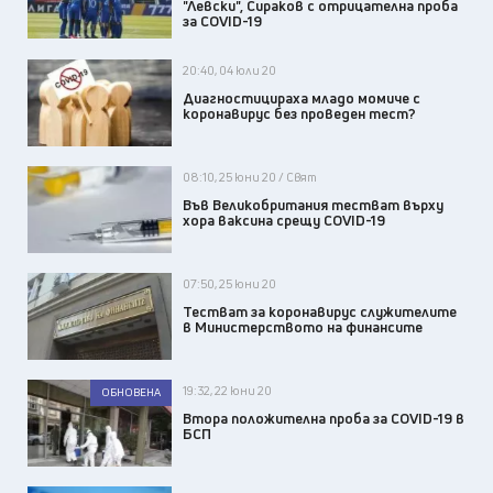
"Левски", Сираков с отрицателна проба
за COVID-19
20:40, 04 юли 20
Диагностицираха младо момиче с
коронавирус без проведен тест?
08:10, 25 юни 20 / Свят
Във Великобритания тестват върху
хора ваксина срещу COVID-19
07:50, 25 юни 20
Тестват за коронавирус служителите
в Министерството на финансите
19:32, 22 юни 20
ОБНОВЕНА
Втора положителна проба за COVID-19 в
БСП