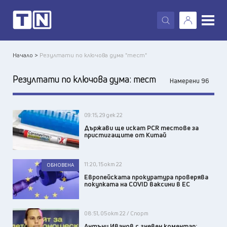
X
Начало >
Резултати по ключова дума "тест"
Резултати по ключова дума:
тест
Намерени 96
09:15, 29 дек 22
Държави ще искат PCR тестове за
пристигащите от Китай
11:20, 15 окт 22
ОБНОВЕНА
Европейската прокуратура проверява
покупката на COVID ваксини в ЕС
08:51, 05 окт 22 / Спорт
Антъни Иванов с гневен коментар: