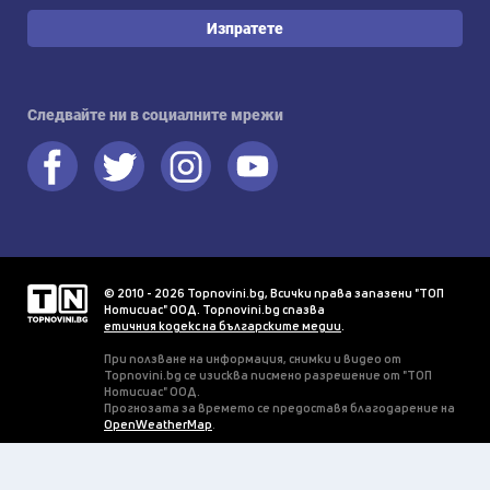
Изпратете
Следвайте ни в социалните мрежи
© 2010 - 2026 Topnovini.bg, Всички права запазени "ТОП
Нотисиас" ООД. Topnovini.bg спазва
етичния кодекс на българските медии
.
При ползване на информация, снимки и видео от
Topnovini.bg се изисква писмено разрешение от "ТОП
Нотисиас" ООД.
Прогнозата за времето се предоставя благодарение на
OpenWeatherMap
.