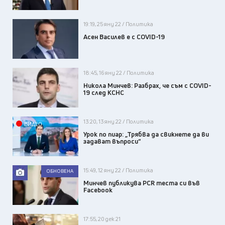
19:19, 25 яну 22 / Политика
Асен Василев е с COVID-19
18:45, 16 яну 22 / Политика
Никола Минчев: Разбрах, че съм с COVID-
19 след КСНС
13:20, 13 яну 22 / Политика
ВИДЕО
Урок по пиар: „Трябва да свикнете да ви
задават въпроси“
15:49, 12 яну 22 / Политика
ОБНОВЕНА
Минчев публикува PCR теста си във
Facebook
17:55, 20 дек 21