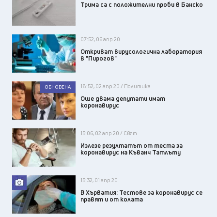
Трима са с положителни проби в Банско
07:52, 06 апр 20
Откриват вирусологична лаборатория
в "Пирогов"
18:52, 02 апр 20 / Политика
ОБНОВЕНА
Още двама депутати имат
коронавирус
15:06, 02 апр 20 / Свят
Излезе резултатът от теста за
коронавирус на Къванч Татлъту
15:32, 01 апр 20
В Хърватия: Тестове за коронавирус се
правят и от колата