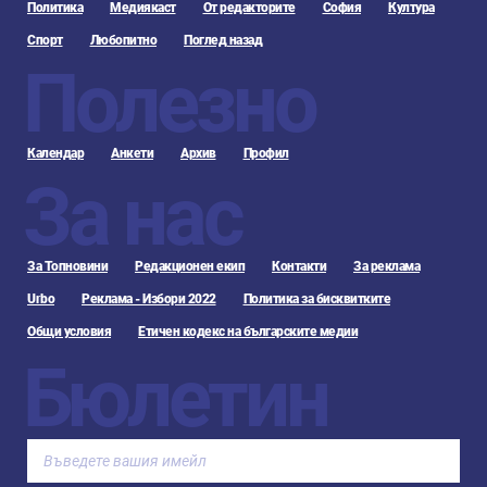
Политика
Медиякаст
От редакторите
София
Култура
Спорт
Любопитно
Поглед назад
Полезно
Календар
Анкети
Архив
Профил
За нас
За Топновини
Редакционен екип
Контакти
За реклама
Urbo
Реклама - Избори 2022
Политика за бисквитките
Общи условия
Етичен кодекс на българските медии
Бюлетин