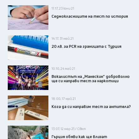
11:17, 23 юни 21
Седмокласниците на тест по история
14:17, 31 май 21
20 лв. за PCR на границата с Турция
10:10, 24 май 21
Вокалистът на „Манескин” доброволно
ще си направи тест за наркотици
18:00, 17 май 21
Кога да си направим тест за антитела?
13:07, 12 мар 21 / Свят
Гърция обяви как ще влизат