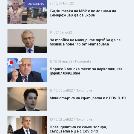
20:15, 07 юли 22
ОБНОВЕНА
Служителка на МВР е помогнала на
Семерджиев да се укрие
14:53, 13 апр 22
За тройка на матурите трябва да се
познава поне 1/3 от материала
12:16, 09 апр 22 / Политика
ВИДЕО
Борисов поиска тест за наркотици за
управляващите
12:46, 03 фев 22 / Политика
Министърът на културата е с COVID-19
13:45, 02 фев 22 / Политика
Президентът се самоизолира,
съпругата му е с Covid-19