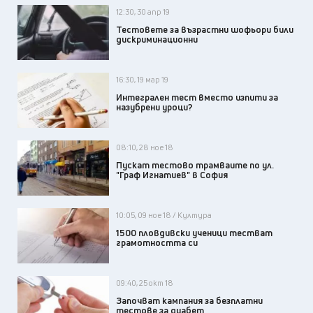
12:30, 30 апр 19
Тестовете за възрастни шофьори били
дискриминационни
16:30, 19 мар 19
Интегрален тест вместо изпити за
назубрени уроци?
08:10, 28 ное 18
Пускат тестово трамваите по ул.
"Граф Игнатиев" в София
10:05, 09 ное 18 / Култура
1500 пловдивски ученици тестват
грамотността си
09:40, 25 окт 18
Започват кампания за безплатни
тестове за диабет