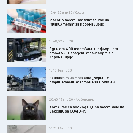
16:44, 23 апр 20 / София
Масово тестват жителите на
"Факултета" за коронавирус
16:48, 22 апр 20
Един от 400 тествани шофьори от
столичния градски транспорт е с
коронавирус
10:10, 14 апр 20
Екипажът на фрегата „Верни” с
отрицателни тестове за Covid-19
20:40, 13 апр 20 / Любопитно
Котките са подходящи за тестване на
ваксини за COVID-19
14:22, 13 апр 20