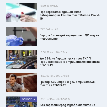
19:20, 16 юли 20
Проверяват медицинските
лаборатории, които тестват за Covid-
19
09:11, 14 юли 20
Гърция върна декларациите с QR код за
туристите
13:38, 12 юли 20 / Свят
До 29 юли Гърция пуска през ГКПП
Промахон само с отрицателен тест за
COVID-19
13:27, 09 юли 20 / Спорт
Григор Димитров e дал отрицателен
тест за COVID-19
13:24, 07 юли 20 / Спорт
ОБНОВЕНА
Без заразени сред футболистите на