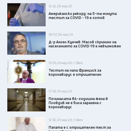
12:42, 28 мар 20
Американски рекорд: на 5-та минута
тестът за COVID - 19 е готов
09:07, 28 мар 20
Д-р Ангел Кунчев: Масов скрининг на
населението за COVID-19 e невъзможен
15:05, 26 мар 20 / Свят
Тестът на папа Франциск за
коронавирус е отрицателен
17:09, 18 мар 20
Починалата 84-годишна жена в
Пловдив не е била заразена с
коронавирус
12:32, 03 мар 20 / Свят
Папата е с отрицателен тест за