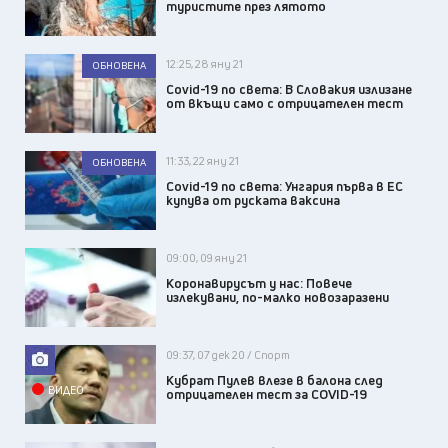
туристите през лятото
12:25, 28 яну 21
ОБНОВЕНА
Covid-19 по света: В Словакия излизане
от вкъщи само с отрицателен тест
11:33, 22 яну 21
ОБНОВЕНА
Covid-19 по света: Унгария първа в ЕС
купува от руската ваксина
09:00, 09 яну 21
Коронавирусът у нас: Повече
излекувани, по-малко новозаразени
09:37, 07 дек 20 / Спорт
Кубрат Пулев влезе в балона след
ВИДЕО
отрицателен тест за COVID-19