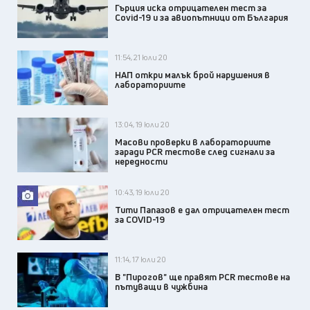
Гърция иска отрицателен тест за
Covid-19 и за авиопътници от България
11:54, 21 юли 20
НАП откри малък брой нарушения в
лабораториите
13:04, 19 юли 20
Масови проверки в лабораториите
заради PCR тестове след сигнали за
нередности
10:43, 19 юли 20
Тити Папазов e дал отрицателен тест
за COVID-19
11:14, 17 юли 20
В "Пирогов" ще правят PCR тестове на
пътуващи в чужбина