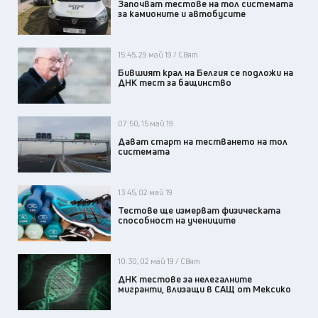
Започват тестове на тол системата
за камионите и автобусите
15:45, 29 май 19 / Свят
Бившият крал на Белгия се подложи на
ДНК тест за бащинство
07:50, 15 май 19
Дават старт на тестването на тол
системата
13:45, 02 май 19
Тестове ще измерват физическата
способност на учениците
10:30, 02 май 19 / Свят
ДНК тестове за нелегалните
мигранти, влизащи в САЩ от Мексико