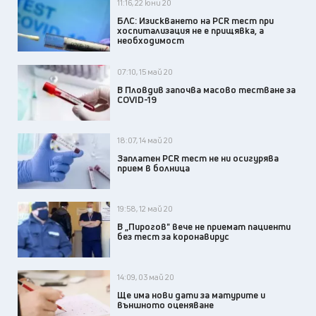
11:16, 22 юни 20
БЛС: Изискването на PCR тест при
хоспитализация не е прищявка, а
необходимост
07:10, 15 май 20
В Пловдив започва масово тестване за
COVID-19
18:07, 14 май 20
Заплатен PCR тест не ни осигурява
прием в болница
19:58, 12 май 20
В „Пирогов" вече не приемат пациенти
без тест за коронавирус
14:09, 03 май 20
Ще има нови дати за матурите и
външното оценяване