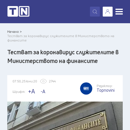
X
Начало >
Тестват за коронавирус служителите в Министерството на
финансите
Тестват за коронавирус служителите в
Министерството на финансите
07:50, 25 юни 20
2744
Редактор:
Topnovini
+A
-A
Шрифт: