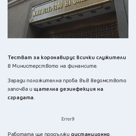
Тестват за коронавирус всички служители
в Министерството на финансите.
Заради положителна проба във ведомството
започва и
щателна дезинфекция на
сградата
.
Error9
Работата ще продължи
дистанционно
.