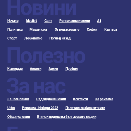
Новини
Начало
Idealisti
Свят
Регионални новини
А1
Политика
Медиякаст
От редакторите
София
Култура
Спорт
Любопитно
Поглед назад
Полезно
Календар
Анкети
Архив
Профил
За нас
За Топновини
Редакционен екип
Контакти
За реклама
Urbo
Реклама - Избори 2022
Политика за бисквитките
Общи условия
Етичен кодекс на българските медии