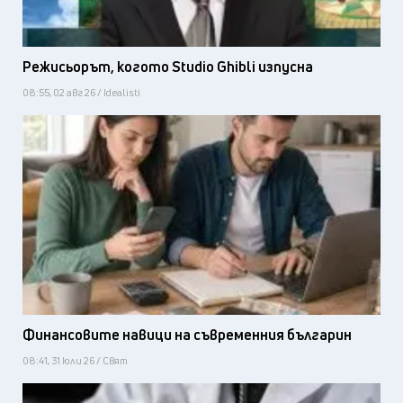
Режисьорът, когото Studio Ghibli изпусна
08:55, 02 авг 26 / Idealisti
Финансовите навици на съвременния българин
08:41, 31 юли 26 / Свят