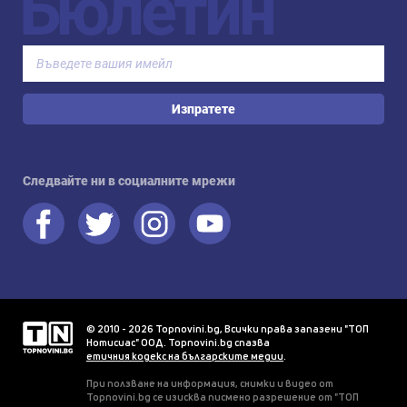
Бюлетин
Изпратете
Следвайте ни в социалните мрежи
© 2010 - 2026 Topnovini.bg, Всички права запазени "ТОП
Нотисиас" ООД. Topnovini.bg спазва
етичния кодекс на българските медии
.
При ползване на информация, снимки и видео от
Topnovini.bg се изисква писмено разрешение от "ТОП