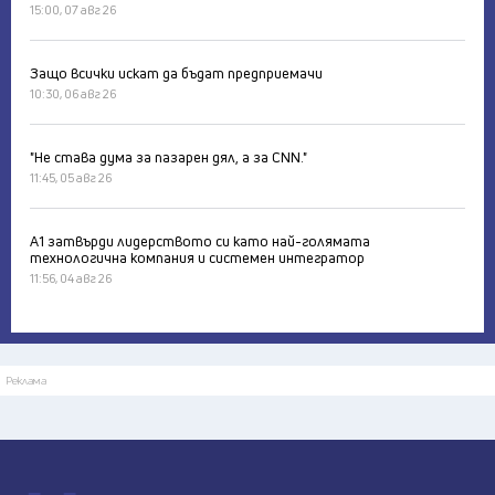
15:00, 07 авг 26
Защо всички искат да бъдат предприемачи
10:30, 06 авг 26
"Не става дума за пазарен дял, а за CNN."
11:45, 05 авг 26
А1 затвърди лидерството си като най-голямата
технологична компания и системен интегратор
11:56, 04 авг 26
Реклама