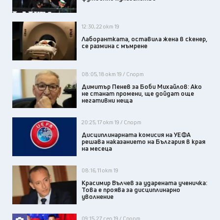
12:30, 22 окт 19
Лаборантката, оставила жена в скенер,
се размина с мъмрене
08:05, 18 окт 19 / Спорт
Димитър Пенев за Боби Михайлов: Ако
не станат промени, ще дойдат още
негативни неща
20:25, 17 окт 19 / Спорт
Дисциплинарната комисия на УЕФА
решава наказанието на България в края
на месеца
08:16, 11 окт 19
Красимир Вълчев за ударената ученичка:
Това е проява за дисциплинарно
уволнение
09:15, 27 сеп 19 / Спорт