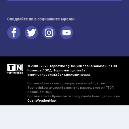
Следвайте ни в социалните мрежи
© 2010 - 2026 Topnovini.bg, Всички права запазени "ТОП
Нотисиас" ООД. Topnovini.bg спазва
етичния кодекс на българските медии
.
При ползване на информация, снимки и видео от
Topnovini.bg се изисква писмено разрешение от "ТОП
Нотисиас" ООД.
Прогнозата за времето се предоставя благодарение на
OpenWeatherMap
.