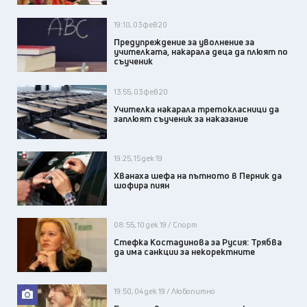
19:10, 03 фев 20
Предупреждение за уволнение за
учителката, накарала деца да плюят по
съученик
13:55, 03 фев 20
Учителка накарала третокласници да
заплюят съученик за наказание
19:25, 15 дек 19
Хванаха шефа на пътното в Перник да
шофира пиян
08:55, 10 дек 19 / Спорт
Стефка Костадинова за Русия: Трябва
да има санкции за некоректните
19:50, 04 дек 19 / Любопитно