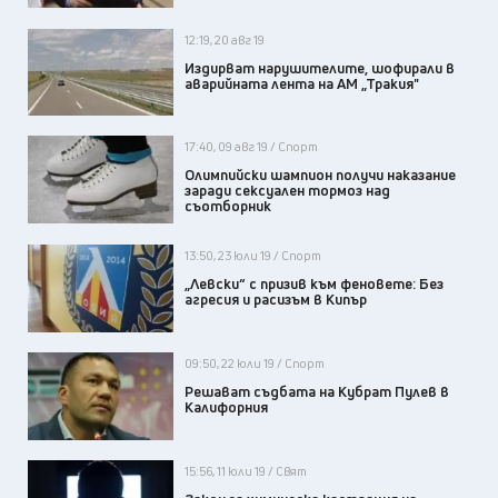
12:19, 20 авг 19
Издирват нарушителите, шофирали в
аварийната лента на АМ „Тракия"
17:40, 09 авг 19 / Спорт
Олимпийски шампион получи наказание
заради сексуален тормоз над
съотборник
13:50, 23 юли 19 / Спорт
„Левски“ с призив към феновете: Без
агресия и расизъм в Кипър
09:50, 22 юли 19 / Спорт
Решават съдбата на Кубрат Пулев в
Калифорния
15:56, 11 юли 19 / Свят