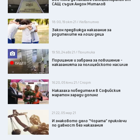
САЩ съдия Андон Миталов
18:00, 19 окт 21 / Любопитно
Закон предвижда наказание за
родителите на лоши деца
19:50, 24 авг 21 / Политика
Порицание и забрана за повишение -
ВИДЕО
наказанията за полицейското насилие
16:20, 05 юни 21 / Спорт
Наказаха победителя в Софийския
маратон заради допинг
21:22, 05 мар 21
И знаковото дело "Чората" приключи
по давност без наказания