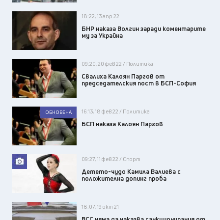
18:22, 13 апр 22
БНР наказа Волгин заради коментарите
му за Украйна
09:20, 20 фев 22 / Политика
Свалиха Калоян Паргов от
председателския пост в БСП-София
16:13, 18 фев 22 / Политика
ОБНОВЕНА
БСП наказа Калоян Паргов
09:27, 11 фев 22 / Спорт
Детето-чудо Камила Валиева с
положителна допинг проба
18:07, 19 окт 21
ВСС няма да наказва санкционирания от