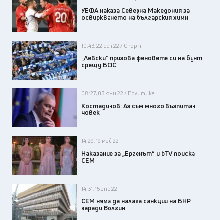
УЕФА наказа Северна Македония за
освиркването на българския химн
10:43, 22 сеп 22 / Спорт
„Левски“ призова феновете си на бунт
срещу БФС
08:27, 03 юни 22 / Политика
Костадинов: Аз съм много възпитан
човек
14:29, 19 май 22
Наказание за „Ергенът“ и bTV поиска
СЕМ
14:31, 15 апр 22
СЕМ няма да налага санкции на БНР
заради Волгин