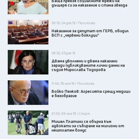
Баща превзе социалните мрежи на
ВИДЕО
дъщеря си за наказание и стана звезда
09:18, 04 дек 19 / Политика
Наказание за депутат от ГЕРБ, обидил
БСП с „червени боклуци“
09:52, 03 дек 19
Двама уволнени и двама наказани
заради публикуваните лични данни на
съдия Мирослава Тодорова
11:40, 30 ное 19 / Политика
Бойко Пенков: Агресията срещу медици
е безобразие
21:00, 08 ное 19 / Спорт
Мишел Платини се обърна към
адвокати за събиране на милиони от
неизплатен бонус