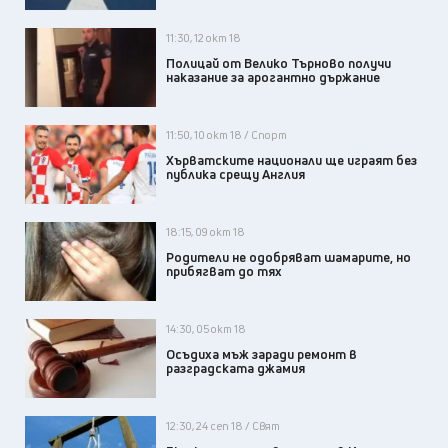
11:30, 12 окт 18
Полицай от Велико Търново получи
наказание за арогантно държание
11:50, 10 окт 18 / Спорт
Хърватските национали ще играят без
публика срещу Англия
18:15, 09 окт 18
Родители не одобряват шамарите, но
прибягват до тях
14:30, 05 окт 18
Осъдиха мъж заради ремонт в
разградската джамия
12:30, 24 сеп 18 / Свят