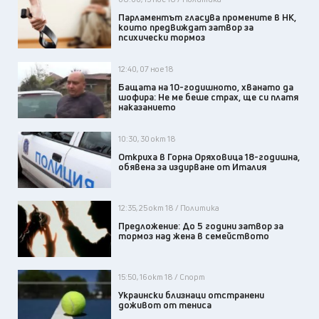
Парламентът гласува промените в НК,
които предвиждат затвор за
психически тормоз
12:40, 07 ное 18
Бащата на 10-годишното, хванато да
шофира: Не ме беше страх, ще си платя
наказанието
10:30, 30 окт 18
Откриха в Горна Оряховица 18-годишна,
обявена за издирване от Италия
12:35, 25 окт 18 / Политика
Предложение: До 5 години затвор за
тормоз над жена в семейството
15:50, 16 окт 18 / Спорт
Украински близнаци отстранени
доживот от тениса