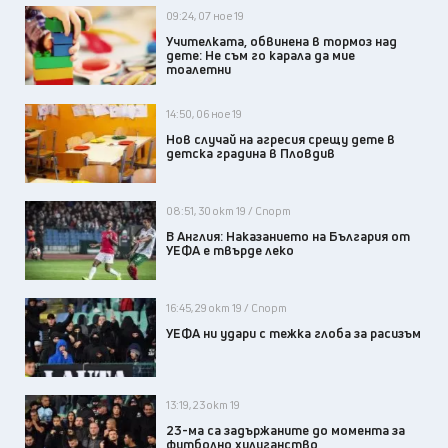
09:24, 07 ное 19
Учителката, обвинена в тормоз над
дете: Не съм го карала да мие
тоалетни
14:50, 06 ное 19
Нов случай на агресия срещу дете в
детска градина в Пловдив
08:51, 30 окт 19 / Спорт
В Англия: Наказанието на България от
УЕФА е твърде леко
16:45, 29 окт 19 / Спорт
УЕФА ни удари с тежка глоба за расизъм
13:19, 23 окт 19
23-ма са задържаните до момента за
футболно хулиганство