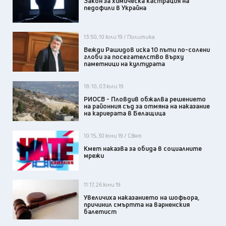
Закон за химическа кастрация на
педофили в Украйна
13:50, 10 юли 19 / Политика
Вежди Рашидов иска 10 пъти по-солени
глоби за посегателство върху
паметници на културата
18:10, 03 юли 19
РИОСВ - Пловдив обжалва решението
на районния съд за отмяна на наказание
на кариерата в Белащица
10:15, 30 юни 19 / Свят
Кмет наказва за обида в социалните
мрежи
11:17, 26 юни 19
Увеличиха наказанието на шофьора,
причинил смъртта на варненския
балетист