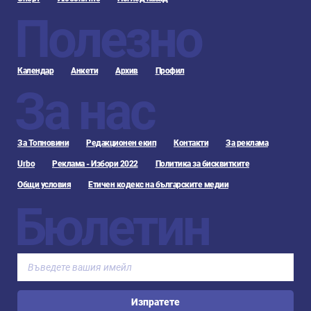
Полезно
Календар
Анкети
Архив
Профил
За нас
За Топновини
Редакционен екип
Контакти
За реклама
Urbo
Реклама - Избори 2022
Политика за бисквитките
Общи условия
Етичен кодекс на българските медии
Бюлетин
Изпратете