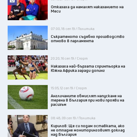
Отказаха да намалят наказанието на
Меси
07:00, 18 сеп 19 / Политика
Съкратеното съдебно производство
отново в парламента
20:20, 16 сеп 19 / Спорт
Наказаха най-бързата спринтьорка на
Южна Африка заради допинг
15:05, 12 сеп 19 / Спорт
Англичаните обмислят напускане на
терена в България при нови прояви на
расизъм
08:48, 09 сеп 19 / Политика
Кирилов: Ще си подам оставката, ако
не отпадне мониторинговият доклад
над България