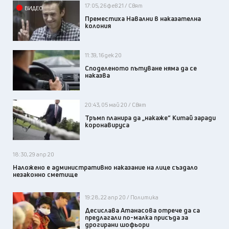
17:05, 26 фев 21 / Свят
ВИДЕО
Преместиха Навални в наказателна
колония
11:39, 16 дек 20
Споделеното пътуване няма да се
наказва
20:43, 05 май 20 / Свят
Тръмп планира да „накаже“ Китай заради
коронавируса
18:30, 29 апр 20
Наложено е административно наказание на лице създало
незаконно сметище
19:28, 22 апр 20 / Политика
Десислава Атанасова отрече да са
предлагали по-малка присъда за
дрогирани шофьори