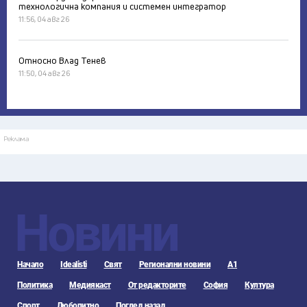
технологична компания и системен интегратор
11:56, 04 авг 26
Относно Влад Тенев
11:50, 04 авг 26
Реклама
Новини
Начало
Idealisti
Свят
Регионални новини
А1
Политика
Медиякаст
От редакторите
София
Култура
Спорт
Любопитно
Поглед назад