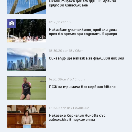
Екзекутираха девет души в Иран за
групово изнасилване
12:55, 21 сеп 18
Наказват учителките, превели деца
през жп прелез при спуснати бариери
18:30, 20 сеп 18 / Свят
Сингапур ще наказва за фалшиви новини
14:50, 06 сеп 18 / Спорт
ПСЖ за три мача без нервния Мбапе
11:15, 05 сеп 18 / Политика
Наказаха Корнелия Нинова със
забележка в парламента