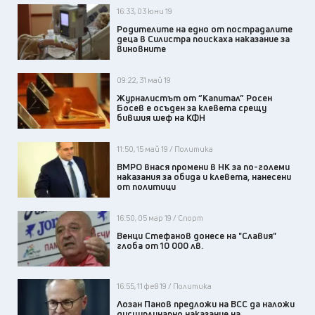
16:33, 03 юни 19
Родителите на едно от пострадалите
деца в Силистра поискаха наказание за
виновните
09:22, 31 май 19
Журналистът от “Капитал” Росен
Босев е осъден за клевета срещу
бившия шеф на КФН
11:50, 15 май 19 / Политика
ВМРО внася промени в НК за по-големи
наказания за обида и клевета, нанесени
от политици
16:50, 05 мар 19 / Спорт
Венци Стефанов донесе на "Славия"
глоба от 10 000 лв.
16:55, 11 фев 19 / Политика
Лозан Панов предложи на ВСС да наложи
дисциплинарно наказание на