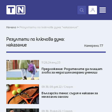
X
Начало >
Резултати по ключова дума "наказание"
Резултати по ключова дума:
наказание
Намерени 77
11:26, 24 яну 23
Предложение: Родителите да плащат
глоби за недисциплинирани ученици
09:39, 08 дек 22 / Спорт
Български тенис съдия е наказан за
нелегални залози
09:39, 31 окт 22 / Спорт