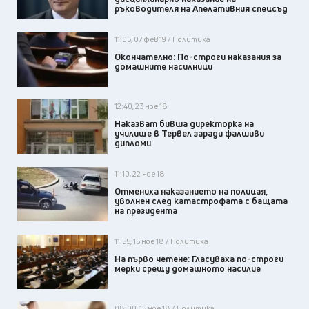
ръководителя на Апелативния спецсъд
11:05, 07 фев 19 / Политика
Окончателно: По-строги наказания за
домашните насилници
12:40, 23 ное 18
Наказват бивша директорка на
училище в Тервел заради фалшиви
дипломи
11:10, 22 ное 18
Отмениха наказанието на полицая,
уволнен след катастрофата с бащата
на президента
11:55, 15 ное 18 / Политика
На първо четене: Гласуваха по-строги
мерки срещу домашното насилие
08:00, 15 ное 18 / Политика