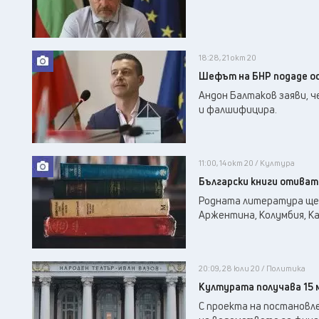
18:28, 21 окт 20
Шефът на БНР подаде ос
Андон Балтаков заяви, ч
и фалшифицира.
11:00, 14 окт 20 / Култура
Български книги отиват
Родната литература ще 
Аржентина, Колумбия, Ка
20:09, 28 юли 20 / Политика
Културата получава 15 м
С проекта на постановл