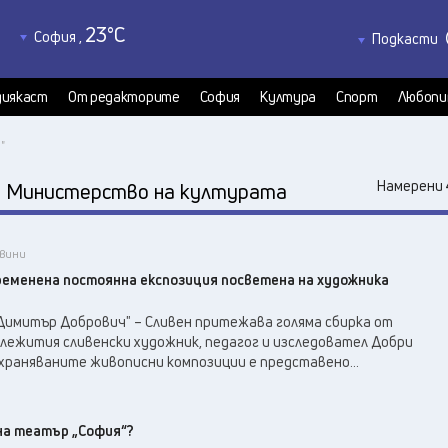
23
°C
София
,
Подкасти
22
°C
Благоевград
,
Политкаст
22
°C
КултурКас
Бургас
,
иякаст
От редакторите
София
Култура
Спорт
Любопи
23
°C
Медиякаст
Варна
,
"
Велико Търново
,
22
°C
:
Намерени 
Министерство на културата
24
°C
Видин
,
25
°C
Враца
,
21
°C
овини
Габрово
,
ременена постоянна експозиция посветена на художника
21
°C
Добрич
,
22
°C
Кърджали
,
Димитър Добрович" – Сливен притежава голяма сбирка от
22
°C
ележития сливенски художник, педагог и изследовател Добри
Кюстендил
,
съхраняваните живописни композиции е представено...
21
°C
Ловеч
,
24
°C
Монтана
,
23
°C
Пазарджик
,
на театър „София“?