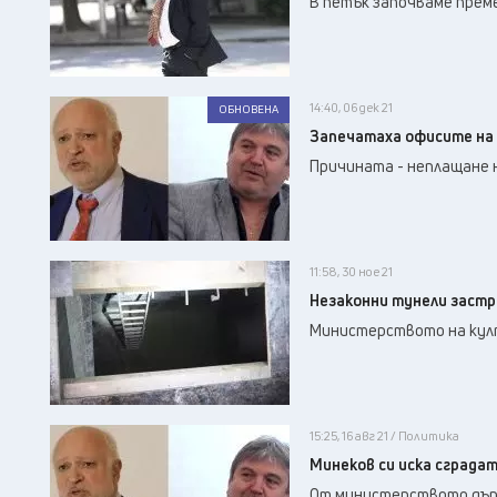
В петък започваме прем
14:40, 06 дек 21
ОБНОВЕНА
Запечатаха офисите на 
Причината - неплащане н
11:58, 30 ное 21
Незаконни тунели застр
Министерството на култ
15:25, 16 авг 21 / Политика
Минеков си иска сградат
От министерството дър