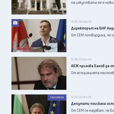
на изкуствата не е ново
16:30, 30 окт 20
Директорът на БНР Анд
От СЕМ потвърдиха, че 
12:09, 23 окт 20
АЕЖ призова Банов да о
От асоциацията настояв
17:40, 22 окт 20
ОБНОВЕНА
Депутати поискаха оста
От СЕМ се надяват, че Б