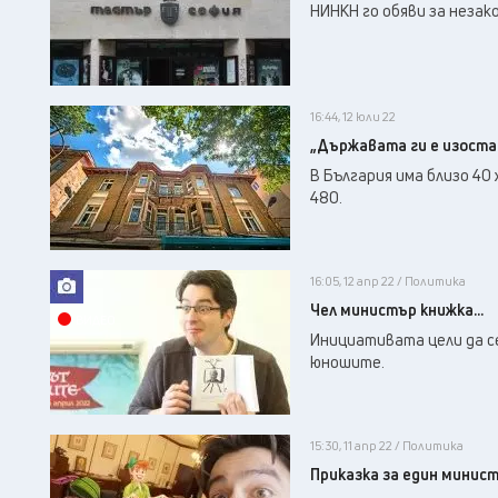
НИНКН го обяви за незак
16:44, 12 юли 22
„Държавата ги е изоста
В България има близо 40
480.
16:05, 12 апр 22 / Политика
Чел министър книжка...
ВИДЕО
Инициативата цели да с
юношите.
15:30, 11 апр 22 / Политика
Приказка за един минист