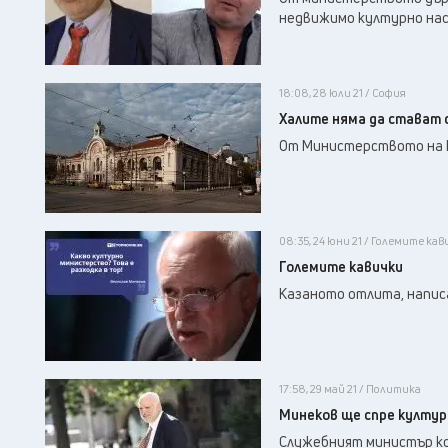
недвижимо културно на
18:08, 28 юли 21 / София
Халите няма да стават
От Министерството на к
08:35, 24 юни 21 / Големите кав
Големите кавички
Казаното отлита, напис
17:58, 29 май 21 / Политика
Минеков ще спре културн
Служебният министър ко