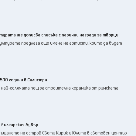
урата ще дописва списъка с парични награди за творци
културата предлага още имена на артисти, които да бъдат
500 години в Силистра
е най-голямата пещ за строителна керамика от римската
 българския Лувър
ъщането на остров Свети Кирик и Юлита в световен център