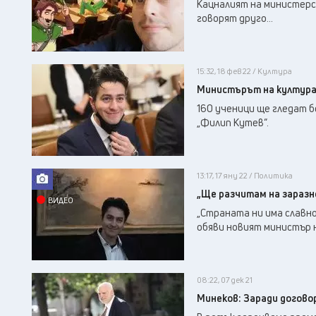
Кацналият на министерск
говорят друго...
15:32, 18 фев 22 / Култура
Министърът на културат
160 ученици ще гледат 
„Филип Кутев“.
13:17, 17 яну 22 / Политика
„Ще разчитам на заразн
ВИДЕО
„Страната ни има славно
обяви новият министър 
08:22, 07 дек 21
Минеков: Заради договора