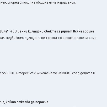
21
°C
Перник
,
онен, според Столична община няма нарушения.
23
°C
Плевен
,
23
°C
Пловдив
,
22
°C
Разград
,
24
°C
Русе
,
вила“: 400 ценни културни обекта се рушат всяка година
24
°C
Силистра
,
 хил. недвижими културни ценности, но защитените са само
22
°C
Сливен
,
16
°C
Смолян
,
23
°C
София
,
21
°C
Стара Загора
,
23
°C
Търговище
,
е повиши интересът към четенето на книги сред децата и
24
°C
Хасково
,
22
°C
Шумен
,
23
°C
Ямбол
,
ър, който отказва да порасне