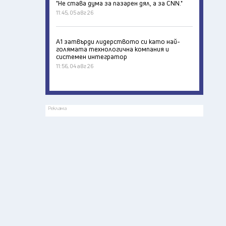
"Не става дума за пазарен дял, а за CNN."
11:45, 05 авг 26
А1 затвърди лидерството си като най-
голямата технологична компания и
системен интегратор
11:56, 04 авг 26
Реклама