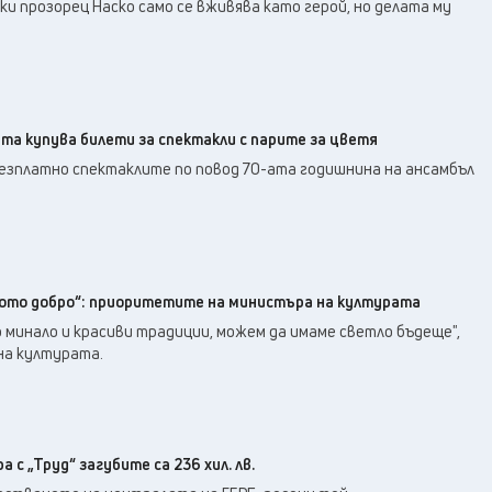
и прозорец Наско само се вживява като герой, но делата му
а купува билети за спектакли с парите за цветя
безплатно спектаклите по повод 70-ата годишнина на ансамбъл
ото добро“: приоритетите на министъра на културата
 минало и красиви традиции, можем да имаме светло бъдеще",
на културата.
 с „Труд“ загубите са 236 хил. лв.