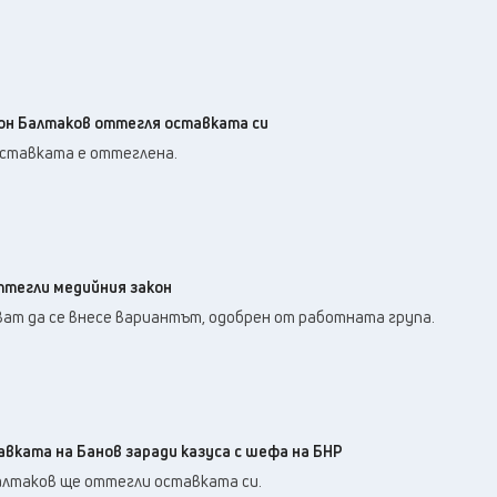
.
он Балтаков оттегля оставката си
оставката е оттеглена.
ттегли медийния закон
ат да се внесе вариантът, одобрен от работната група.
вката на Банов заради казуса с шефа на БНР
алтаков ще оттегли оставката си.