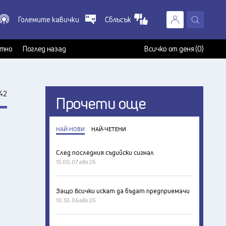
Големите кавички
Сблъсък
X
т
тно
Поглед назад
Всичко от деня (0)
42
Прочети още
НАЙ-НОВИ
НАЙ-ЧЕТЕНИ
След последния съдийски сигнал
15:00, 07 авг 26
Защо всички искат да бъдат предприемачи
10:30, 06 авг 26