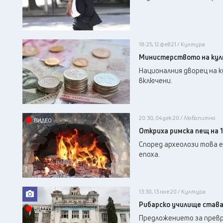
18:25, 12 фев 21 / Култура
Министерството на култ
Националния дворец на 
включени.
20:30, 04 дек 20 / Любопитно
ВИДЕО
Откриха римска пещ на 1
Според археолози това 
епоха.
13:30, 13 ное 20 / Култура
Рибарско училище става
ВИДЕО
Предложението за превр