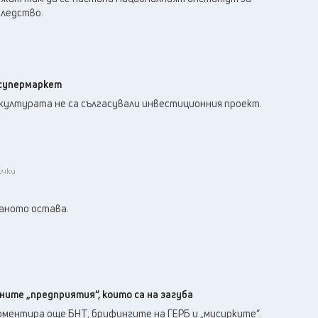
следство.
 супермаркет
ултурата не са сългасували инвестиционния проект.
ички
аното остава.
ите „предприятия“, които са на загуба
ментира още БНТ, брифингите на ГЕРБ и „мисирките“.