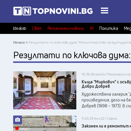
Idealisti
Свят
Регионални новини
А1
Политика
Мед
Начало >
Резултати по ключова дума "Министерство на културата
Резултати по ключова дума
18:35, 09 ное 24 / Регионални н
Къща "Миркович" с осъв
Добри Добрев
Художествена галерия "
произведения, дело на б
Добрев (1898 – 1973). В 
11:20, 29 юли 22 / София
Законен ли е ремонтът 
ВИДЕО