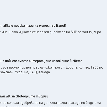
тавка и поиска тази на министър Банов
е мнението му като генерален директор на БНР се манипулира
 на най-голямото литературно изложение в света
бъде промотирана пред изложители от Европа, Китай, Тайван,
захстан, Украйна, САЩ, Канада.
лн. лв. за свободните творци
ение се цели одобряване на допълнителни разходи по бюджета