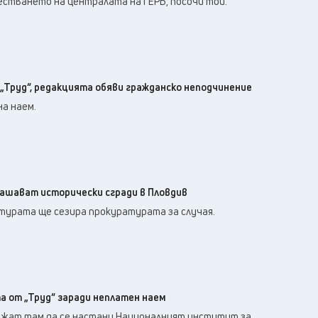
естването на централата на ГЕРБ, посочи той.
„Труд“, редакцията обяви гражданско неподчинение
а наем.
ашават исторически сгради в Пловдив
урата ще сезира прокуратурата за случая.
а от „Труд“ заради неплатен наем
жат там да се настани Националният институт за