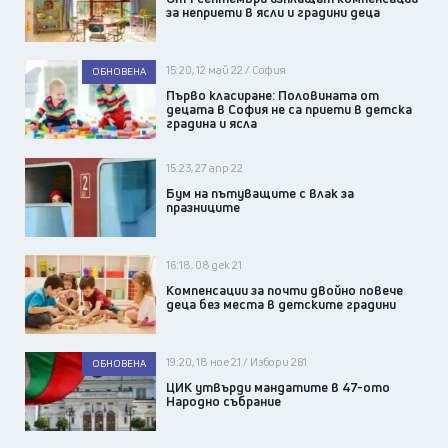
за неприети в ясли и градини деца
15:20, 12 май 22 / София
ОБНОВЕНА
Първо класиране: Половината от
децата в София не са приети в детска
градина и ясла
15:23, 27 апр 22
Бум на пътуващите с влак за
празниците
16:18, 08 дек 21
Компенсации за почти двойно повече
деца без места в детските градини
19:20, 18 ное 21 / Избори 2в1
ОБНОВЕНА
ЦИК утвърди мандатите в 47-ото
Народно събрание