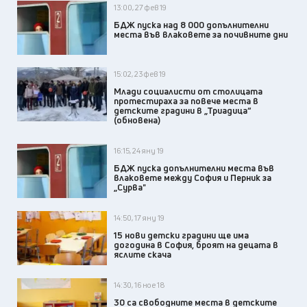
13:00, 27 фев 19
БДЖ пуска над 8 000 допълнителни
места във влаковете за почивните дни
15:02, 23 фев 19
Млади социалисти от столицата
протестираха за повече места в
детските градини в „Триадица“
(обновена)
16:15, 24 яну 19
БДЖ пуска допълнителни места във
влаковете между София и Перник за
„Сурва"
14:50, 17 яну 19
15 нови детски градини ще има
догодина в София, броят на децата в
яслите скача
14:30, 16 ное 18
30 са свободните места в детските