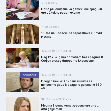
17:15, 16 сеп 21
Ново райониране на детските градини
ще облекчи родителите
14:00, 28 авг 21
10-те най-опасни за заразяване с Covid
места
16:40, 29 май 21 / София
Над 12 хил. деца остават без градина в
София и след второто класиране
16:50, 27 май 21 / София
ОБНОВЕНА
Предложение: Компенсацията за
неприети деца в градини да стане 650
лв.
10:00, 20 май 21 / София
Места в детските градини ще има…
ама друг път