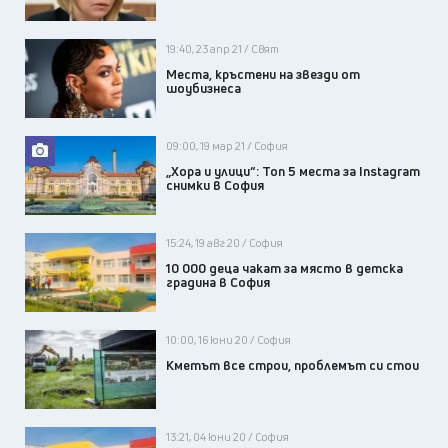
19:40, 23 апр 21 / Свят
Места, кръстени на звезди от
шоубизнеса
09:00, 19 мар 21 / София
„Хора и улици“: Топ 5 места за Instagram
снимки в София
15:24, 19 авг 20 / София
10 000 деца чакат за място в детска
градина в София
10:00, 16 юни 20 / София
Кметът все строи, проблемът си стои
13:21, 04 юни 20 / София