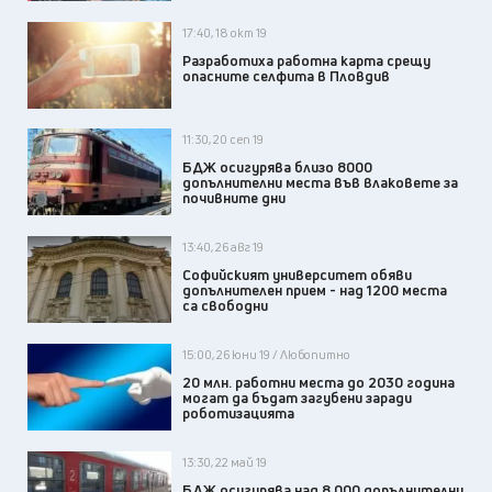
17:40, 18 окт 19
Разработиха работна карта срещу
опасните селфита в Пловдив
11:30, 20 сеп 19
БДЖ осигурява близо 8000
допълнителни места във влаковете за
почивните дни
13:40, 26 авг 19
Софийският университет обяви
допълнителен прием - над 1200 места
са свободни
15:00, 26 юни 19 / Любопитно
20 млн. работни места до 2030 година
могат да бъдат загубени заради
роботизацията
13:30, 22 май 19
БДЖ осигурява над 8 000 допълнителни