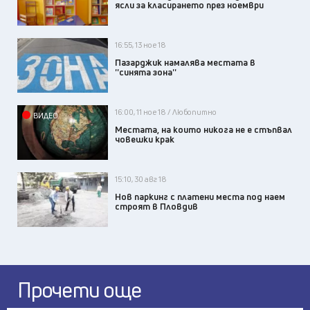
ясли за класирането през ноември
16:55, 13 ное 18
Пазарджик намалява местата в
''синята зона''
16:00, 11 ное 18 / Любопитно
ВИДЕО
Местата, на които никога не е стъпвал
човешки крак
15:10, 30 авг 18
Нов паркинг с платени места под наем
строят в Пловдив
Прочети още