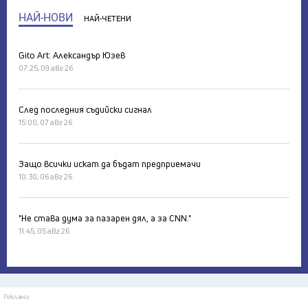
НАЙ-НОВИ
НАЙ-ЧЕТЕНИ
Gito Art: Александър Юзев
07:25, 09 авг 26
След последния съдийски сигнал
15:00, 07 авг 26
Защо всички искат да бъдат предприемачи
10:30, 06 авг 26
"Не става дума за пазарен дял, а за CNN."
11:45, 05 авг 26
Реклама