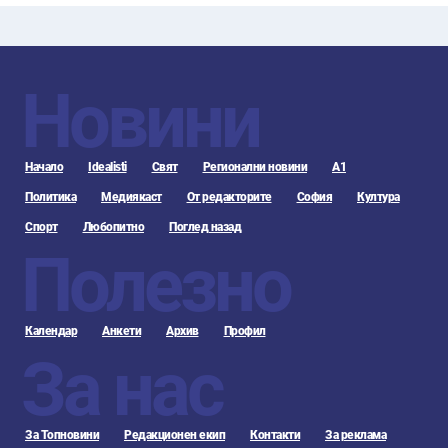
Новини
Начало
Idealisti
Свят
Регионални новини
А1
Политика
Медиякаст
От редакторите
София
Култура
Спорт
Любопитно
Поглед назад
Полезно
Календар
Анкети
Архив
Профил
За нас
За Топновини
Редакционен екип
Контакти
За реклама