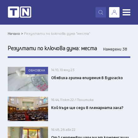
X
Начало >
Резултати по ключова дума "места"
Резултати по ключова дума:
места
Намерени 38
14:10, 10 яну 23
ОБНОВЕНА
Обявиха грипна епидемия в Бургаско
16:44, 11 окт 22 / Политика
Кой къде ще седи в пленарната зала?
16:48, 28 авг 22
От 1 септември изплащат компенсации