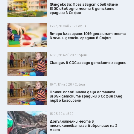
Фандъкова: През август обявяваме
1500 свободни места в детските
градини в София
13:23, 30 май 20 / София
Второ класиране: 1019 деца имат места
в ясли и детски градини в София
17:25, 28 май 20 / София
Скандал в СОС заради детските градини
16:41, 17 май 20 / София
Почти половината деца останаха
извън детските градини в София след
първо класиране
16:03, 20 фев 20
Допълнителни места в
теснолинейката за Добринище на 3
март