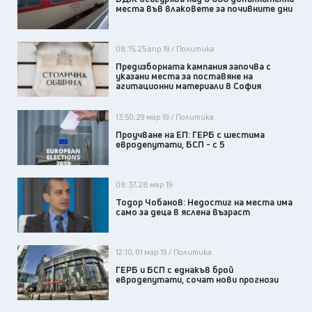
места във влаковете за почивните дни
08:15, 25 апр 19 / Политика
Предизборната кампания започва с
указани места за поставяне на
агитационни материали в София
13:50, 29 мар 19 / Политика
Проучване на ЕП: ГЕРБ с шестима
евродепутати, БСП - с 5
08:37, 28 мар 19
Тодор Чобанов: Недостиг на места има
само за деца в яслена възраст
12:10, 01 мар 19 / Политика
ГЕРБ и БСП с еднакъв брой
евродепутати, сочат нови прогнози