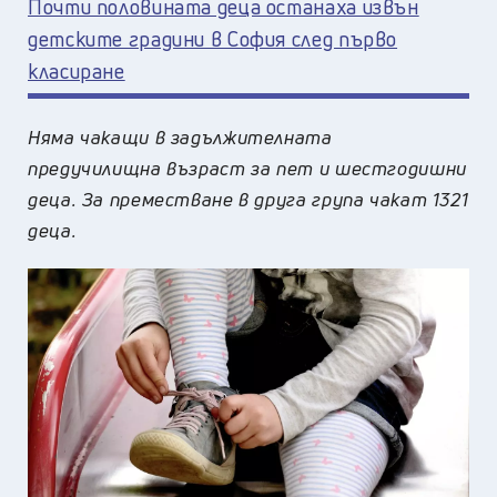
Почти половината деца останаха извън
детските градини в София след първо
класиране
Няма чакащи в задължителната
предучилищна възраст за пет и шестгодишни
деца. За преместване в друга група чакат 1321
деца.