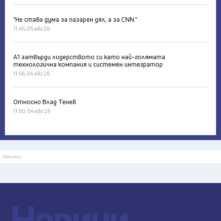
"Не става дума за пазарен дял, а за CNN."
11:45, 05 авг 26
А1 затвърди лидерството си като най-голямата
технологична компания и системен интегратор
11:56, 04 авг 26
Относно Влад Тенев
11:50, 04 авг 26
Реклама
Новини