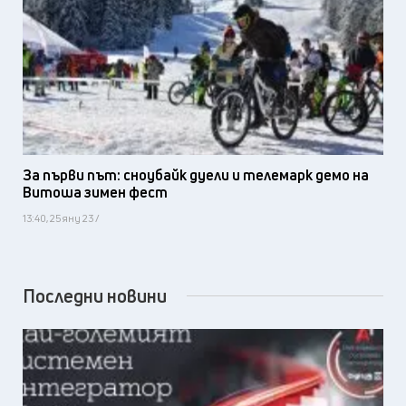
За първи път: сноубайк дуели и телемарк демо на
Витоша зимен фест
13:40, 25 яну 23 /
Последни новини