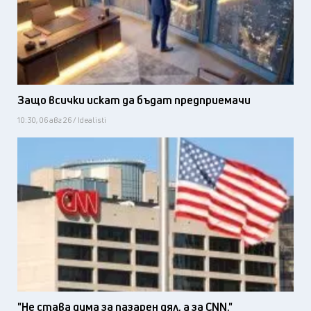
Защо всички искат да бъдат предприемачи
10:30, 06 авг 26 / Idealisti
"Не става дума за пазарен дял, а за CNN."