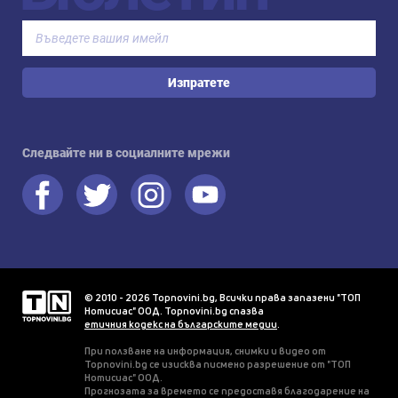
Изпратете
Следвайте ни в социалните мрежи
© 2010 - 2026 Topnovini.bg, Всички права запазени "ТОП
Нотисиас" ООД. Topnovini.bg спазва
етичния кодекс на българските медии
.
При ползване на информация, снимки и видео от
Topnovini.bg се изисква писмено разрешение от "ТОП
Нотисиас" ООД.
Прогнозата за времето се предоставя благодарение на