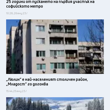
25 години от пускането на първия участък на
софийското метро
10:28, 26 яну 23 /
„Люлин“ е най-населеният столичен район,
„Младост“ го догонва
15:44, 25 яну 23 /