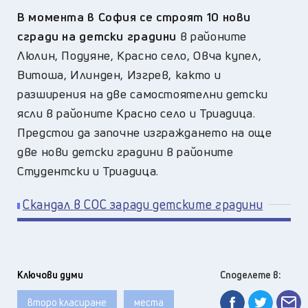
В момента в София се строят 10 нови
сгради на детски градини
в районите
Люлин, Подуяне, Красно село, Овча купел,
Витоша, Илинден, Изгрев, както и
разширения на две самостоятелни детски
ясли в районите Красно село и Триадица.
Предстои да започне изграждането на още
две нови детски градини в районите
Студентски и Триадица.
Скандал в СОС заради детските градини
Ключови думи
Споделете в:
второ класиране
места