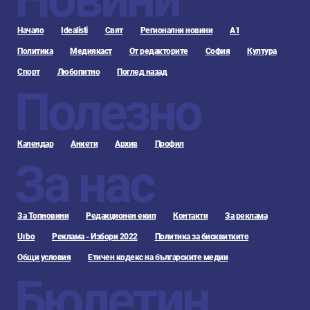
Начало
Idealisti
Свят
Регионални новини
А1
Политика
Медиякаст
От редакторите
София
Култура
Спорт
Любопитно
Поглед назад
Полезно
Календар
Анкети
Архив
Профил
За нас
За Топновини
Редакционен екип
Контакти
За реклама
Urbo
Реклама - Избори 2022
Политика за бисквитките
Общи условия
Етичен кодекс на българските медии
Бюлетин