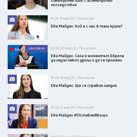
симетричен шок с асиметрични
последствия
14:29, 31 мар 20 / Политика
Ева Майдел: Кой е с нас в тази криза?
20:20, 26 мар 20 / Политика
ОБНОВЕНА
ВИДЕО
Ева Майдел: Сега е моментът Европа
да научи някои уроци и да се промени
19:00, 16 мар 20 / Политика
Ева Майдел: Ще се справим заедно
15:05, 12 мар 20 / Политика
Ева Майдел #ОставамВкъщи
10:55, 05 мар 20 / Политика