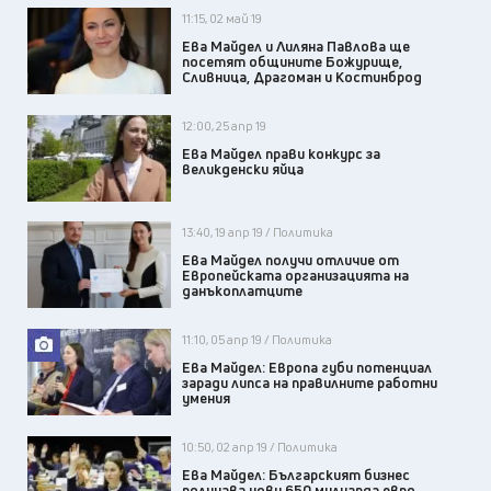
11:15, 02 май 19
Ева Майдел и Лиляна Павлова ще
посетят общините Божурище,
Сливница, Драгоман и Костинброд
12:00, 25 апр 19
Ева Майдел прави конкурс за
великденски яйца
13:40, 19 апр 19 / Политика
Ева Майдел получи отличие от
Европейската организацията на
данъкоплатците
11:10, 05 апр 19 / Политика
Ева Майдел: Европа губи потенциал
заради липса на правилните работни
умения
10:50, 02 апр 19 / Политика
Ева Майдел: Българският бизнес
получава нови 650 милиарда евро