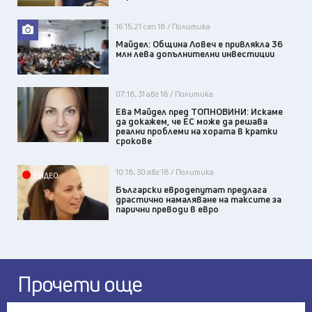
16:15, 21 сеп 18 / Политика
Майдел: Община Ловеч е привлякла 36
млн лева допълнителни инвестиции
07:18, 31 авг 18 / Политика
Ева Майдел пред ТОПНОВИНИ: Искаме
да докажем, че ЕС може да решава
реални проблеми на хората в кратки
срокове
10:18, 30 авг 18 / Политика
ВИДЕО
Български евродепутат предлага
драстично намаляване на таксите за
парични преводи в евро
Прочети още