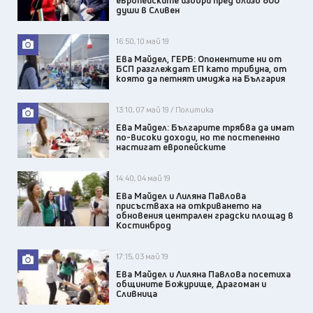
души в Сливен
16:50, 10 май 19
Ева Майдел, ГЕРБ: Опонентите ни от
БСП разглеждат ЕП като трибуна, от
която да петнят имиджа на България
13:10, 07 май 19 / Политика
Ева Майдел: Българите трябва да имат
по-високи доходи, но те постепенно
настигат европейските
14:40, 04 май 19
Ева Майдел и Лиляна Павлова
присъстваха на откриването на
обновения централен градски площад в
Костинброд
17:15, 03 май 19
Ева Майдел и Лиляна Павлова посетиха
общините Божурище, Драгоман и
Сливница