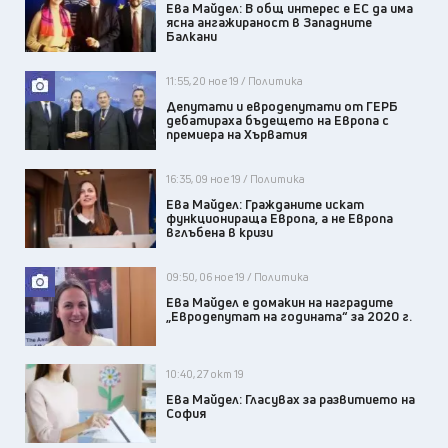
Ева Майдел: В общ интерес е ЕС да има
ясна ангажираност в Западните
Балкани
11:55, 20 ное 19 / Политика
Депутати и евродепутати от ГЕРБ
дебатираха бъдещето на Европа с
премиера на Хърватия
16:35, 09 ное 19 / Политика
Ева Майдел: Гражданите искат
функционираща Европа, а не Европа
вглъбена в кризи
09:50, 06 ное 19 / Политика
Ева Майдел е домакин на наградите
„Евродепутат на годината“ за 2020 г.
10:40, 27 окт 19
Ева Майдел: Гласувах за развитието на
София