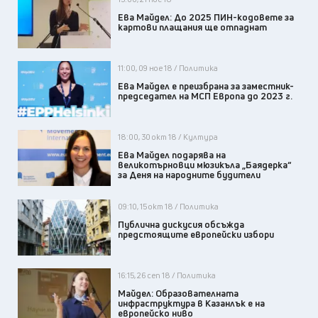
Ева Майдел: До 2025 ПИН-кодовете за
картови плащания ще отпаднат
11:00, 09 ное 18 / Политика
Ева Майдел е преизбрана за заместник-
председател на МСП Европа до 2023 г.
18:00, 30 окт 18 / Култура
Ева Майдел подарява на
великотърновци мюзикъла „Баядерка“
за Деня на народните будители
09:10, 15 окт 18 / Политика
Публична дискусия обсъжда
предстоящите европейски избори
16:15, 26 сеп 18 / Политика
Майдел: Образователната
инфраструктура в Казанлък е на
европейско ниво