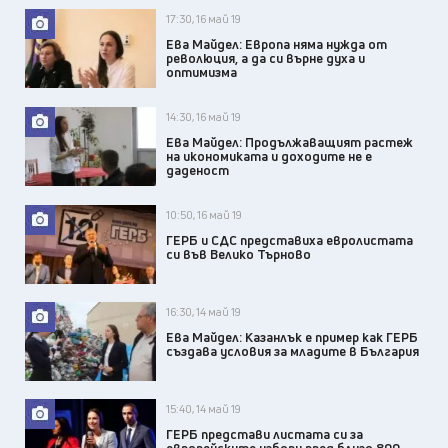
17:30, 16 май 19
Ева Майдел: Европа няма нужда от
революция, а да си върне духа и
оптимизма
14:30, 16 май 19
Ева Майдел: Продължаващият растеж
на икономиката и доходите не е
даденост
10:50, 16 май 19
ГЕРБ и СДС представиха евролистата
си във Велико Търново
16:30, 14 май 19
Ева Майдел: Казанлък е пример как ГЕРБ
създава условия за младите в България
15:40, 14 май 19
ГЕРБ представи листата си за
европейските избори пред близо 800