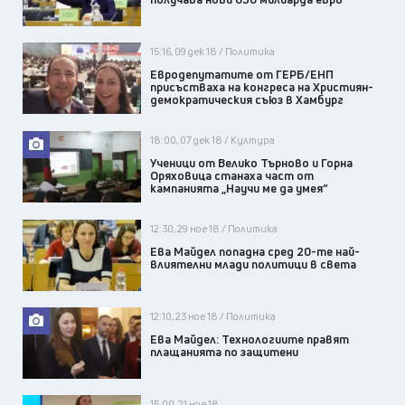
15:16, 09 дек 18 / Политика
Евродепутатите от ГЕРБ/ЕНП
присъстваха на конгреса на Християн-
демократическия съюз в Хамбург
18:00, 07 дек 18 / Култура
Ученици от Велико Търново и Горна
Оряховица станаха част от
кампанията „Научи ме да умея“
12:30, 29 ное 18 / Политика
Ева Майдел попадна сред 20-те най-
влиятелни млади политици в света
12:10, 23 ное 18 / Политика
Ева Майдел: Технологиите правят
плащанията по защитени
15:00, 21 ное 18