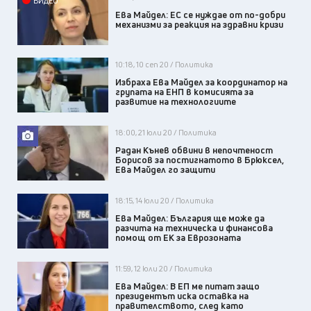
ВИДЕО
Ева Майдел: ЕС се нуждае от по-добри
механизми за реакция на здравни кризи
10:18, 10 сеп 20 / Политика
Избраха Ева Майдел за координатор на
групата на ЕНП в комисията за
развитие на технологиите
18:00, 21 юли 20 / Политика
Радан Кънев обвини в непочтеност
Борисов за постигнатото в Брюксел,
Ева Майдел го защити
18:15, 14 юли 20 / Политика
Ева Майдел: България ще може да
разчита на техническа и финансова
помощ от ЕК за Еврозоната
11:59, 12 юли 20 / Политика
Ева Майдел: В ЕП ме питат защо
президентът иска оставка на
правителството, след като