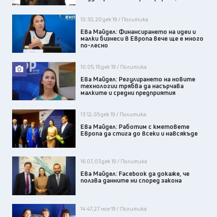
10:30, 20 дек 19 / Политика
Ева Майдел: Финансирането на идеи и
малки бизнеси в Европа вече ще е много
по-лесно
10:05, 15 дек 19 / Политика
Ева Майдел: Регулирането на новите
технологии трябва да насърчава
малките и средни предприятия
13:12, 05 дек 19 / Политика
Ева Майдел: Работим с кметовете
Европа да стига до всеки и навсякъде
16:07, 03 дек 19 / Политика
Ева Майдел: Facebook да докаже, че
ползва данните ни според закона
14:47, 27 ное 19 / Политика