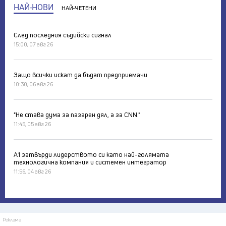
НАЙ-НОВИ
НАЙ-ЧЕТЕНИ
След последния съдийски сигнал
15:00, 07 авг 26
Защо всички искат да бъдат предприемачи
10:30, 06 авг 26
"Не става дума за пазарен дял, а за CNN."
11:45, 05 авг 26
А1 затвърди лидерството си като най-голямата
технологична компания и системен интегратор
11:56, 04 авг 26
Реклама