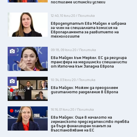
постигаме истински успехи
12:40, 10 юли 20 / Политика
Евродепутатът Ева Майдел е избрана
за член на специалната комисия на
Европарламента за развитието на
технологиите
09:18, 09 юли 20 / Политика
Ева Майдел към Меркел: ЕС да регулира
трансфера на медицински специалисти
от Източна към Западна Европа
10:34, 03 юли 20 / Политика
Ева Майдел: Можем да преодолеем
ВИДЕО
дигиталното разделение в Европа
16:16, 01 юли 20 / Политика
ВИДЕО
Ева Майдел: Още в началото на
германското председателство трябва
да бъде финализиран планът за
възстановяване на ЕС