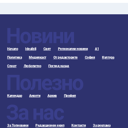
Новини
Начало
Idealisti
Свят
Регионални новини
А1
Политика
Медиякаст
От редакторите
София
Култура
Спорт
Любопитно
Поглед назад
Полезно
Календар
Анкети
Архив
Профил
За нас
За Топновини
Редакционен екип
Контакти
За реклама