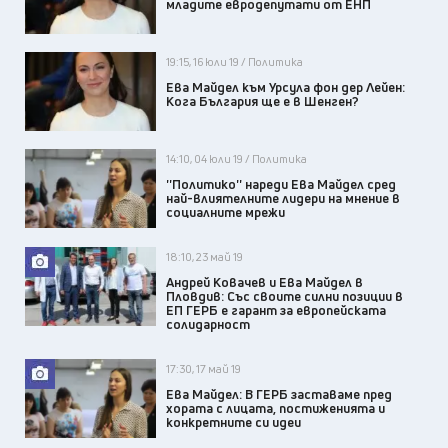
младите евродепутати от ЕНП
19:15, 16 юли 19 / Политика
Ева Майдел към Урсула фон дер Лейен:
Кога България ще е в Шенген?
14:10, 04 юли 19 / Политика
''Политико'' нареди Ева Майдел сред
най-влиятелните лидери на мнение в
социалните мрежи
18:10, 23 май 19
Андрей Ковачев и Ева Майдел в
Пловдив: Със своите силни позиции в
ЕП ГЕРБ е гарант за европейската
солидарност
17:30, 17 май 19
Ева Майдел: В ГЕРБ заставаме пред
хората с лицата, постиженията и
конкретните си идеи