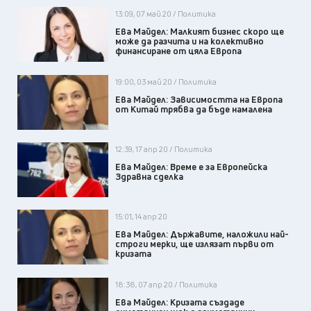
13:09, 07 май 20 / Политика
Ева Майдел: Малкият бизнес скоро ще
може да разчита и на колективно
финансиране от цяла Европа
19:00, 03 май 20 / Политика
Ева Майдел: Зависимостта на Европа
от Китай трябва да бъде намалена
12:39, 17 апр 20 / Политика
Ева Майдел: Време е за Европейска
Здравна сделка
15:01, 14 апр 20
Ева Майдел: Държавите, наложили най-
строги мерки, ще излязат първи от
кризата
18:38, 07 апр 20 / Политика
Ева Майдел: Кризата създаде