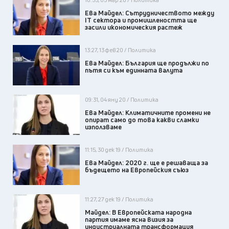
Ева Майдел: Сътрудничеството между
IT сектора и промишлеността ще
засили икономическия растеж
13:27, 13 фев 20 / Политика
Ева Майдел: България ще продължи по
пътя си към единната валута
09:31, 04 яну 20 / Политика
Ева Майдел: Климатичните промени не
опират само до това какви сламки
използваме
11:15, 30 дек 19 / Политика
Ева Майдел: 2020 г. ще е решаваща за
бъдещето на Европейския съюз
11:27, 27 дек 19 / Политика
Майдел: В Европейската народна
партия имаме ясна визия за
индустриалната трансформация