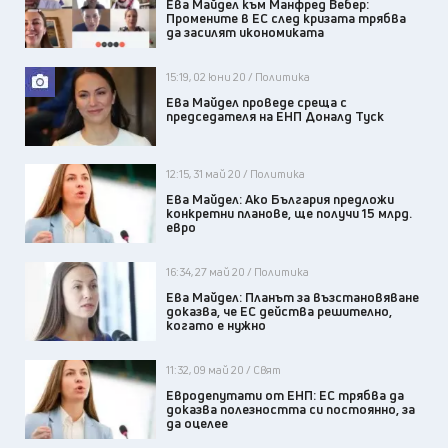
Ева Майдел към Манфред Вебер:
Промените в ЕС след кризата трябва
да засилят икономиката
15:19, 02 юни 20 / Политика
Ева Майдел проведе среща с
председателя на ЕНП Доналд Туск
12:15, 31 май 20 / Политика
Ева Майдел: Ако България предложи
конкретни планове, ще получи 15 млрд.
евро
16:34, 27 май 20 / Политика
Ева Майдел: Планът за възстановяване
доказва, че ЕС действа решително,
когато е нужно
11:32, 09 май 20 / Свят
Евродепутати от ЕНП: ЕС трябва да
доказва полезността си постоянно, за
да оцелее