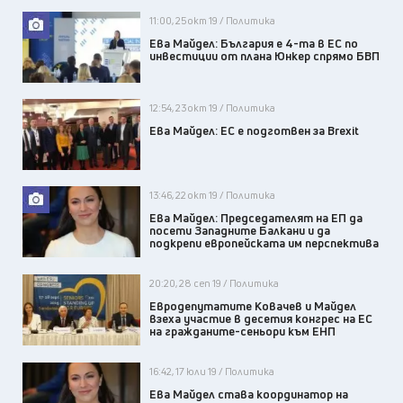
11:00, 25 окт 19 / Политика
Ева Майдел: България е 4-та в ЕС по
инвестиции от плана Юнкер спрямо БВП
12:54, 23 окт 19 / Политика
Ева Майдел: ЕС е подготвен за Brexit
13:46, 22 окт 19 / Политика
Ева Майдел: Председателят на ЕП да
посети Западните Балкани и да
подкрепи европейската им перспектива
20:20, 28 сеп 19 / Политика
Евродепутатите Ковачев и Майдел
взеха участие в десетия конгрес на ЕС
на гражданите-сеньори към ЕНП
16:42, 17 юли 19 / Политика
Ева Майдел става координатор на