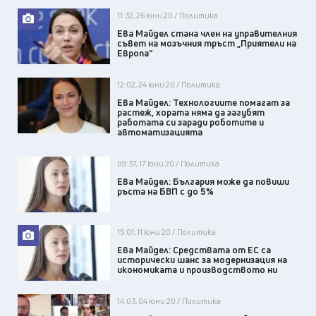
11:32, 26 юни 20 / Политика
Ева Майдел стана член на управителния
съвет на мозъчния тръст „Приятели на
Европа“
12:02, 24 юни 20 / Политика
Ева Майдел: Технологиите помагат за
растеж, хората няма да загубят
работата си заради роботите и
автоматизацията
09:37, 17 юни 20 / Политика
Ева Майдел: България може да повиши
ръста на БВП с до 5%
15:01, 11 юни 20 / Политика
Ева Майдел: Средствата от ЕС са
исторически шанс за модернизация на
икономиката и производството ни
14:03, 04 юни 20 / Политика