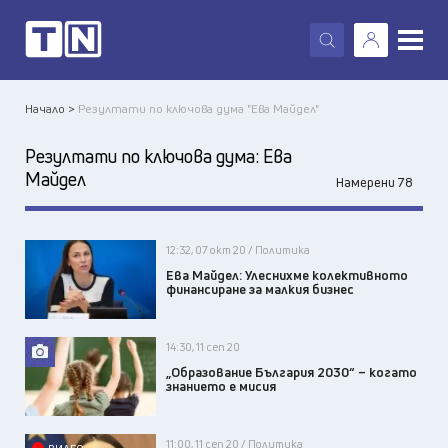
X
Начало >
Резултати по ключова дума "Ева Майдел"
Резултати по ключова дума:
Ева
Майдел
Намерени 78
12:32, 07 окт 20 / Политика
Ева Майдел: Улеснихме колективното
финансиране за малкия бизнес
14:30, 11 сеп 20
„Образование България 2030“ – когато
знанието е мисия
11:00, 11 сеп 20 / Политика