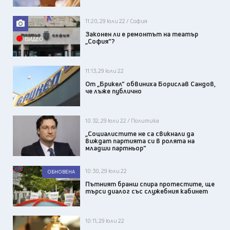
11:20, 29 юли 22 / София
Законен ли е ремонтът на театър
ВИДЕО
„София“?
11:13, 29 юли 22
От „Брикел“ обвиниха Борислав Сандов,
че лъже публично
10:32, 29 юли 22 / Политика
„Социалистите не са свикнали да
виждат партията си в ролята на
младши партньор“
10:30, 29 юли 22
ОБНОВЕНА
Пътният бранш спира протестите, ще
търси диалог със служебния кабинет
10:11, 29 юли 22