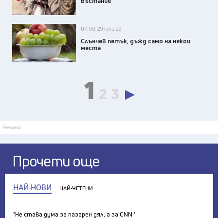
въстание
07:00, 29 юли 22
Слънчев петък, дъжд само на някои
места
1
2
3
Реклама
Прочети още
НАЙ-НОВИ
НАЙ-ЧЕТЕНИ
"Не става дума за пазарен дял, а за CNN."