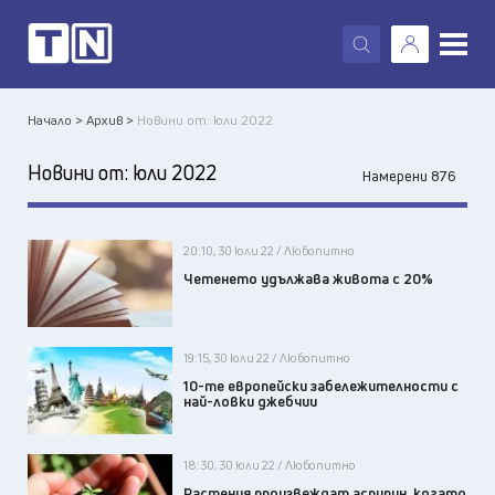
X
Начало >
Архив >
Новини от: юли 2022
Новини от:
юли 2022
Намерени 876
20:10, 30 юли 22 / Любопитно
Четенето удължава живота с 20%
19:15, 30 юли 22 / Любопитно
10-те европейски забележителности с
най-ловки джебчии
18:30, 30 юли 22 / Любопитно
Растения произвеждат аспирин, когато