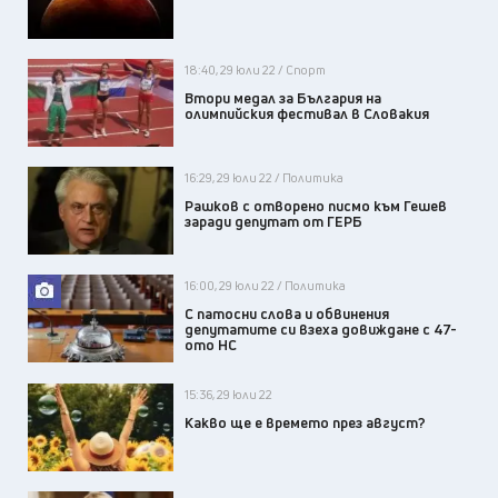
18:40, 29 юли 22 / Спорт
Втори медал за България на
олимпийския фестивал в Словакия
16:29, 29 юли 22 / Политика
Рашков с отворено писмо към Гешев
заради депутат от ГЕРБ
16:00, 29 юли 22 / Политика
С патосни слова и обвинения
депутатите си взеха довиждане с 47-
ото НС
15:36, 29 юли 22
Какво ще е времето през август?