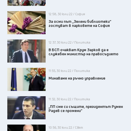
12:58, 30 юли 22 / София
За осми път „Зелени библиотеки“
гостуват в парковете на София
12:37, 30 юли 22 / Политика
В БСП очакват Крум Зарков да е
служебен министър на правосъдието
11:55, 30 юли 22 / Политика
Минаваме на ръчно управление
11:32, 30 юли 22 / Политика
„ПП сме си същите, президентът Румен
Радев се промени“
10:56, 30 юли 22 / Свят