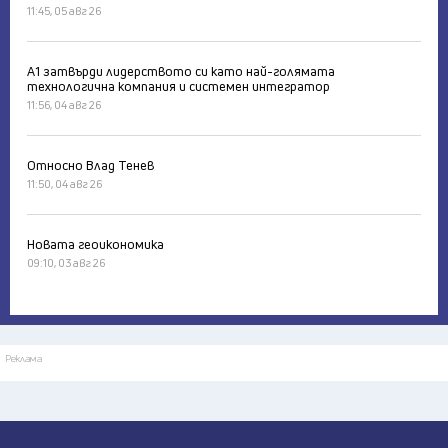
11:45, 05 авг 26
А1 затвърди лидерството си като най-голямата
технологична компания и системен интегратор
11:56, 04 авг 26
Относно Влад Тенев
11:50, 04 авг 26
Новата геоикономика
09:10, 03 авг 26
Реклама