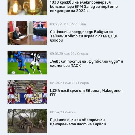
1838 кражби на електроенергия
констатира ЕРМ Запад за първото
полугодие на 2022 г.
09:53, 29 юли 22 / Свят
Си Цзинпин предупреди Байдън за
Тайван: Който си играе с огъня, ще
изгори
09:01, 29 юли 22 / Спорт
„Левски“ постигна „футболно чудо“ и
елиминира ПАОК
08:49, 29 юли 22 / Спорт
ЦСКА изхвърли от Европа „Македония
ГП“
08:24, 29 юли 22
Руските сили са обстреляли
централната част на Харков