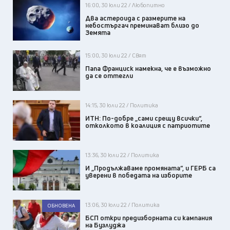
16:00, 30 юли 22 / Любопитно
Два астероида с размерите на
небостъргач преминават близо до
Земята
15:00, 30 юли 22 / Свят
Папа Франциск намекна, че е възможно
да се оттегли
14:15, 30 юли 22 / Политика
ИТН: По-добре „сами срещу всички“,
отколкото в коалиция с патриотите
13:36, 30 юли 22 / Политика
И „Продължаваме промяната“, и ГЕРБ са
уверени в победата на изборите
13:06, 30 юли 22 / Политика
ОБНОВЕНА
БСП откри предизборната си кампания
на Бузлуджа