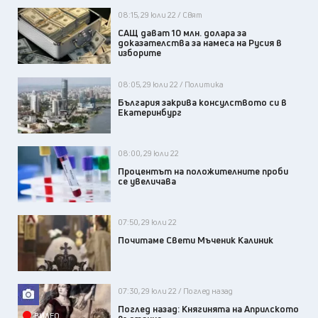
08:15, 29 юли 22 / Свят
САЩ дават 10 млн. долара за
доказателства за намеса на Русия в
изборите
08:05, 29 юли 22 / Политика
България закрива консулството си в
Екатеринбург
08:00, 29 юли 22
Процентът на положителните проби
се увеличава
07:50, 29 юли 22
Почитаме Свети Мъченик Калиник
07:30, 29 юли 22 / Поглед назад
Поглед назад: Княгинята на Априлското
ВИДЕО