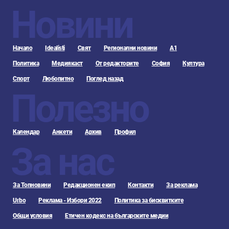
Новини
Начало
Idealisti
Свят
Регионални новини
А1
Политика
Медиякаст
От редакторите
София
Култура
Спорт
Любопитно
Поглед назад
Полезно
Календар
Анкети
Архив
Профил
За нас
За Топновини
Редакционен екип
Контакти
За реклама
Urbo
Реклама - Избори 2022
Политика за бисквитките
Общи условия
Етичен кодекс на българските медии