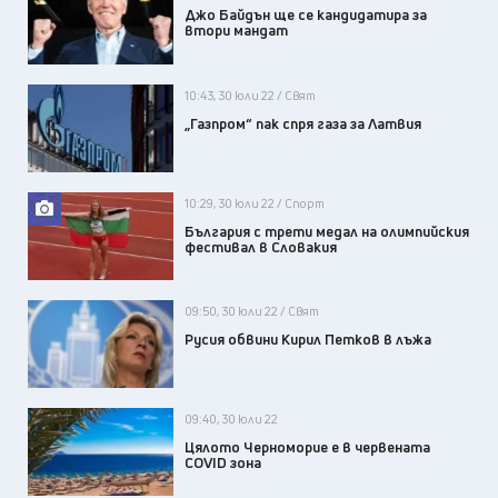
Джо Байдън ще се кандидатира за
втори мандат
10:43, 30 юли 22 / Свят
„Газпром“ пак спря газа за Латвия
10:29, 30 юли 22 / Спорт
България с трети медал на олимпийския
фестивал в Словакия
09:50, 30 юли 22 / Свят
Русия обвини Кирил Петков в лъжа
09:40, 30 юли 22
Цялото Черноморие е в червената
COVID зона