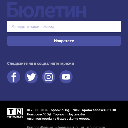
Бюлетин
Изпратете
Следвайте ни в социалните мрежи
© 2010 - 2026 Topnovini.bg, Всички права запазени "ТОП
Нотисиас" ООД. Topnovini.bg спазва
етичния кодекс на българските медии
.
При ползване на информация, снимки и видео от