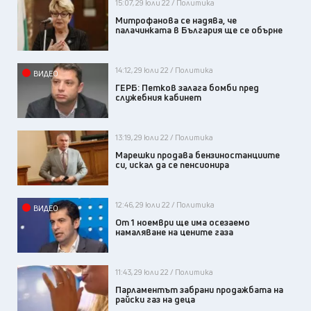
15:07, 29 юли 22 / Политика
Митрофанова се надява, че
палачинката в България ще се обърне
14:12, 29 юли 22 / Политика
ВИДЕО
ГЕРБ: Петков залага бомби пред
служебния кабинет
13:19, 29 юли 22 / Политика
Марешки продава бензиностанциите
си, искал да се пенсионира
12:46, 29 юли 22 / Политика
ВИДЕО
От 1 ноември ще има осезаемо
намаляване на цените газа
11:43, 29 юли 22 / Политика
Парламентът забрани продажбата на
райски газ на деца