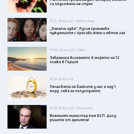
са подложени на стрес
17:21, 30 юли 22 / Любопитно
„Зимата идва“: Русия примамва
чужденците с красиви жени и евтин газ
17:00, 30 юли 22 / Свят
Забраниха влизането в морето на 12
плажа в Гърция
16:54, 30 юли 22
Печалбата на банките у нас е над 1
млрд. лева за полугодието
16:39, 30 юли 22 / Политика
Военният министър към БСП: Долу
ръцете от армията!