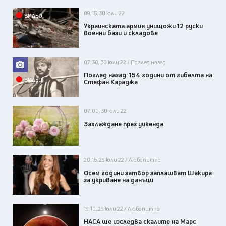
09:15, 30 юли 22
ВИДЕО
Украинската армия унищожи 12 руски
военни бази и складове
07:30, 30 юли 22 / Поглед назад
Поглед назад: 154 години от гибелта на
ВИДЕО
Стефан Караджа
07:00, 30 юли 22
Захлаждане през уикенда
20:15, 29 юли 22 / Любопитно
Осем години затвор заплашват Шакира
за укриване на данъци
19:10, 29 юли 22 / Любопитно
НАСА ще изследва скалите на Марс