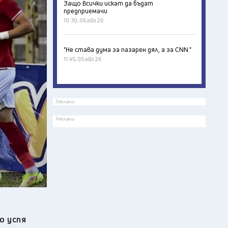
Защо всички искат да бъдат
предприемачи
10:30, 06 авг 26
"Не става дума за пазарен дял, а за CNN."
11:45, 05 авг 26
Реклама
Реклама
о успя