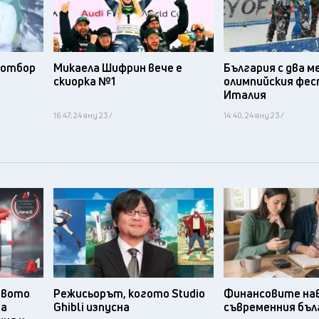
я отбор
Микаела Шифрин вече е
България с два м
а
скиорка №1
олимпийския фес
и
Италия
16:47, 24 яну 23 /
14:40, 24 яну 23 /
твото
Режисьорът, когото Studio
Финансовите нав
та
Ghibli изпусна
съвременния бъл