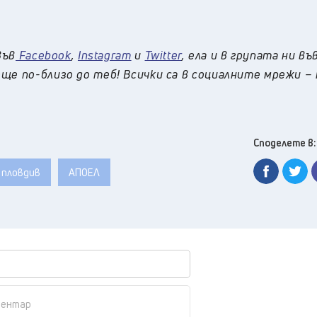
във
Facebook
,
Instagram
и
Twitter
, ела и в групата ни въ
ще по-близо до теб! Всички са в социалните мрежи –
Споделете в:
 пловдив
АПОЕЛ