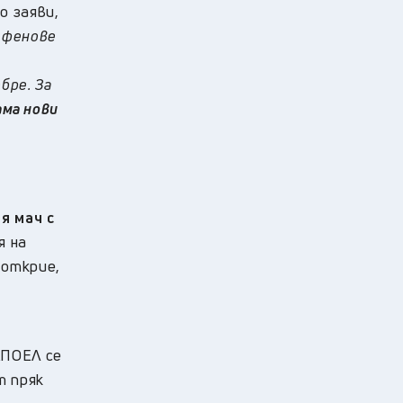
о заяви,
 фенове
бре. За
ама нови
я мач с
я на
 открие,
АПОЕЛ се
т пряк