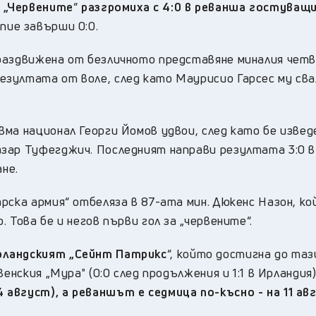
.
„Червените
“
разгромиха с 4:0 в реванша гостуващ
пие завърши 0:0.
-раздвижена от безличното представяне миналия чет
зултата от воле, след като Маурисио Гарсес му сва
ма национал Георги Йомов удвои, след като бе извед
зар Туфегджич. Последният направи резултата 3:0 
ане.
рска армия“ отбеляза в 87-ата мин. Дюкенс Назон, ко
 Това бе и негов първи гол за „червените“.
рландският „Сейнт Патрикс
“, който достигна до таз
енския „Мура" (0:0 след продължения и 1:1 в Ирландия)
август), а реваншът е седмица по-късно - на 11 ав