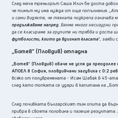
След мача треньорът Саша Илич бе доста доволе
че тимът му има нужда от още попълнения.
„Ат
и сами видяхте, че тяхната подкрепа означава м
продължаваме напред
. Бяхме много несигурни п
да се класираме за групите ни трябва и доста ш
футболисти, които да вдигнат класата
“
,
заяви 
„Ботев
“
(Пловдив) отпадна
„Ботев
“
(Пловдив) обаче не успя да преодолее 
АПОЕЛ в София, пловдивчани загубиха с 0:2 ре
всяко от полувремената - Исам Шабак в 45-ата
след като топката се удари в капитана на „Бот
След почивката българският тим опита да върн
прибра в своята половина и пазеше резултата.