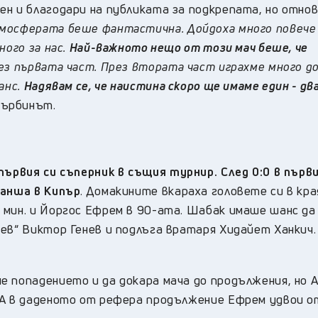
н и благодари на публиката за подкрепата, но отнов
мосферата беше фантастична. Дойдоха много повече
ного за нас.
Най-важното нещо от този мач беше, че
рез първата част. През втората част играхме много до
анс.
Надявам се, че наистина скоро ще имаме един - дв
сърбинът.
първия си съперник в същия турнир. След 0:0 в първи
ванша в Кипър
. Домакините вкараха головете си в кра
 мин. и Йоргос Ефрем в 90-ата. Шабак имаше шанс да
ев“ Виктор Генев и подлъга вратаря Хидайет Ханкич.
е попадението и да докара мача до продължения, но 
 А в даденото от рефера продължение Ефрем удвои о