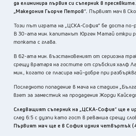
да елиминира първия си съперник в пресявките
„Македония Гьорче Петров
“
.
Първият мач в Ско
Този път играта на „ЦСКА-София“ бе доста по
В 30-ата мин. капитанът Юрген Матай откри ре
топката с глава.
В 62-ата мин. възстановеният от сериозна трав
срещу вратаря на гостите от сръбския халф Ла
мин., когато се пласира най-добре при разбъркв
Последното попадение в мача на стадион „Бълга
взет за заместник на продадения Жорди Кайседо.
Следващият съперник на „ЦСКА-София
“
ще е и
след 6:5 с дузпи като гост в реванша срещу слов
Първият мач ще е в София идния четвъртък (4 