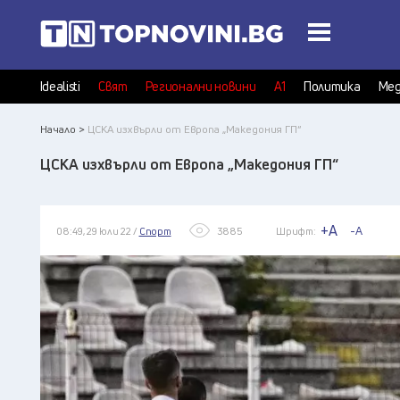
Idealisti
Свят
Регионални новини
А1
Политика
Мед
Начало >
ЦСКА изхвърли от Европа „Македония ГП“
ЦСКА изхвърли от Европа „Македония ГП“
+A
-A
08:49, 29 юли 22 /
Спорт
3885
Шрифт: