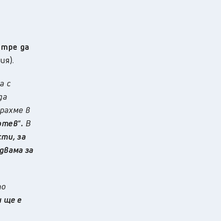
утре да
ия).
а с
да
ирахме в
Ботев
“
.
В
ти, за
двама за
то
н ще е