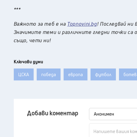
***
Важното за теб е на
Topnovini.bg
! Последвай ни 
Значимите теми и различните гледни точки са о
също, чети ни!
Ключови думи
ЦСКА
победа
европа
футбол
ботев
Добави коментар