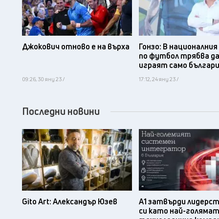
Джокович отново е на върха
Гонзо: В национални
по футбол трябва д
играят само българ
09:26, 30 яну 23 /
17:12, 24 яну 23 /
Последни новини
Gito Art: Александър Юзев
А1 затвърди лидерс
си като най-голяма