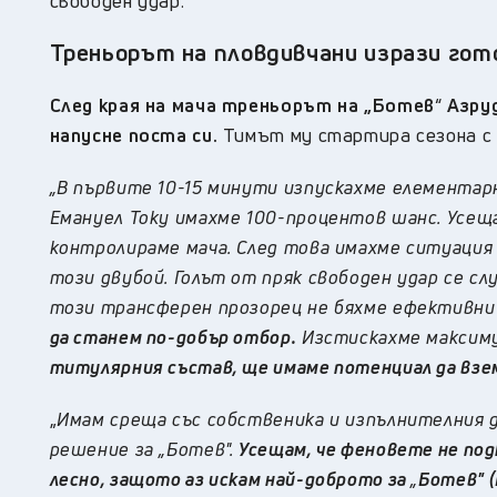
свободен удар.
Треньорът на пловдивчани изрази гот
След края на мача треньорът на „Ботев
“
Азруд
напусне поста си.
Тимът му стартира сезона с 
„В първите 10-15 минути изпускахме елементарн
Емануел Току имахме 100-процентов шанс. Усеща
контролираме мача. След това имахме ситуация 
този двубой. Голът от пряк свободен удар се сл
този трансферен прозорец не бяхме ефективни 
да станем по-добър отбор.
Изстискахме максиму
титулярния състав, ще имаме потенциал да взе
„
Имам среща със собственика и изпълнителния 
решение за „Ботев".
Усещам, че феновете не под
лесно, защото аз искам най-доброто за
„
Ботев" 