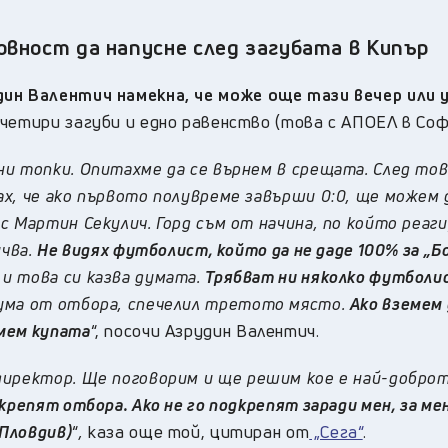
овност да напусне след загубата в Кипър
ин Валентич намекна, че може още тази вечер или 
четири загуби и едно равенство (това с АПОЕЛ в Соф
и топки. Опитахме да се върнем в срещата. След тов
х, че ако първото полувреме завърши 0:0, ще можем 
с Мартин Секулич. Горд съм от начина, по който реаг
учва.
Не видях футболист, който да не даде 100% за „
и това си казва думата.
Трябват ни няколко футболис
ма от отбора, спечелил третото място.
Ако вземем 
мем купата
“, посочи Азрудин Валентич.
директор. Ще поговорим и ще решим кое е най-добро
крепят отбора. Ако не го подкрепят заради мен, за ме
(Пловдив)
“
,
каза още той, цитиран от
„Сега“
.