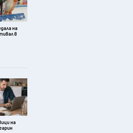
едала на
тивал в
ици на
гарин