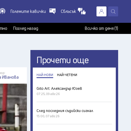
Големите кавички
Сблъсък
X
т
тно
Поглед назад
Всичко от деня (1)
Прочети още
ор:
НАЙ-НОВИ
НАЙ-ЧЕТЕНИ
а Иванова
Gito Art: Александър Юзев
07:25, 09 авг 26
След последния съдийски сигнал
15:00, 07 авг 26