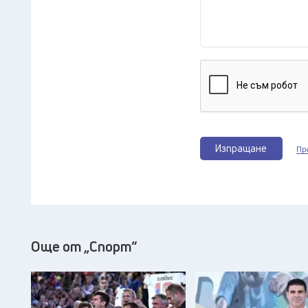
Изпращане
Пр
Още от „Спорт“