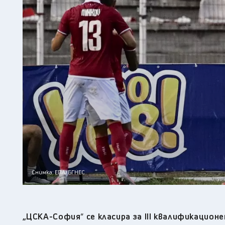
Снимка: ЕПA/БГНЕС
„ЦСКА-София
“
се класира за III квалификацион