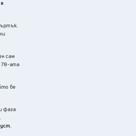
ия
въртък.
ли
ен сам
в 78-ата
йто бе
и фаза
.
густ.