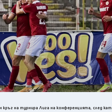
33
°C
Плевен
,
32
°C
Пловдив
,
29
°C
Разград
,
30
°C
Русе
,
30
°C
Силистра
,
29
°C
Сливен
,
25
°C
Смолян
,
29
°C
София
,
31
°C
Стара Загора
,
30
°C
Търговище
,
34
°C
Хасково
,
29
°C
Шумен
,
30
°C
Ямбол
,
ен кръг на турнира Лига на конференцията, след кат