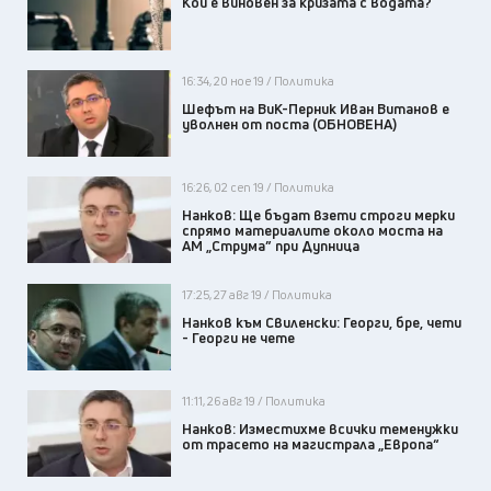
Кой е виновен за кризата с водата?
16:34, 20 ное 19 / Политика
Шефът на ВиК-Перник Иван Витанов е
уволнен от поста (ОБНОВЕНА)
16:26, 02 сеп 19 / Политика
Нанков: Ще бъдат взети строги мерки
спрямо материалите около моста на
АМ „Струма” при Дупница
17:25, 27 авг 19 / Политика
Нанков към Свиленски: Георги, бре, чети
- Георги не чете
11:11, 26 авг 19 / Политика
Нанков: Изместихме всички теменужки
от трасето на магистрала „Европа“