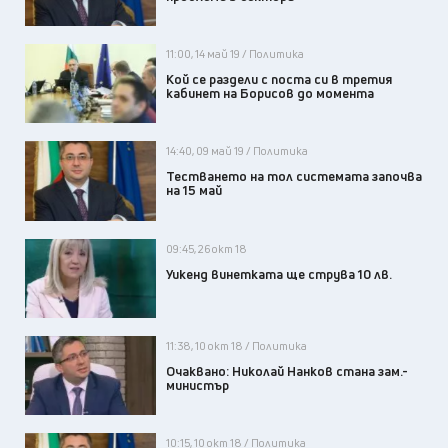
11:00, 14 май 19 / Политика
Кой се раздели с поста си в третия
кабинет на Борисов до момента
14:40, 09 май 19 / Политика
Тестването на тол системата започва
на 15 май
09:45, 26 окт 18
Уикенд винетката щe струва 10 лв.
11:38, 10 окт 18 / Политика
Очаквано: Николай Нанков стана зам.-
министър
10:15, 10 окт 18 / Политика