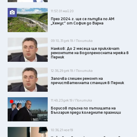
11:57, 01 май 20
През 2024 г. ще се пътува по АМ
„Хемус“ от София до Варна
09:10, 31 дек 19 / Политика
Нанков: До 2 месеца ще приключат
ремонтите на водопреносната мрежа в
Перник
12:36, 29 дек 19 / Политика
Започва спешен ремонт на
пречиствателната станция в Перник
11:49, 23 дек 19 / Политика
ВИДЕО
Борисов тръгна по пътищата на
България преди коледните празници
10:36, 21 ное 19