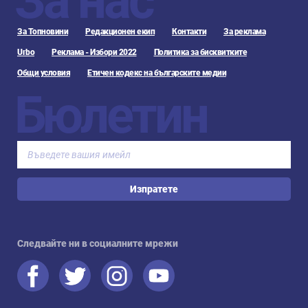
За нас
За Топновини
Редакционен екип
Контакти
За реклама
Urbo
Реклама - Избори 2022
Политика за бисквитките
Общи условия
Етичен кодекс на българските медии
Бюлетин
Изпратете
Следвайте ни в социалните мрежи