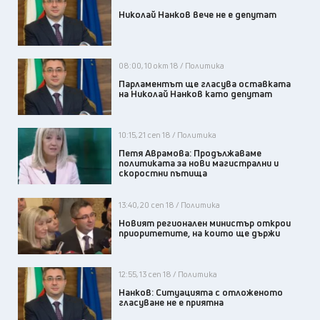
Николай Нанков вече не е депутат
08:00, 10 окт 18 / Политика
Парламентът ще гласува оставката
на Николай Нанков като депутат
10:15, 21 сеп 18 / Политика
Петя Аврамова: Продължаваме
политиката за нови магистрални и
скоростни пътища
13:40, 20 сеп 18 / Политика
Новият регионален министър открои
приоритетите, на които ще държи
12:55, 13 сеп 18 / Политика
Нанков: Ситуацията с отложеното
гласуване не е приятна