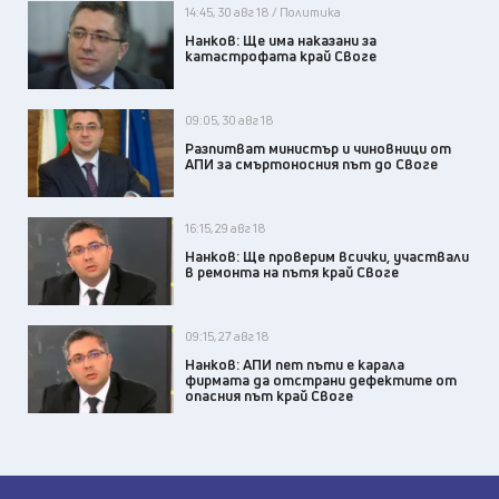
14:45, 30 авг 18 / Политика
Нанков: Ще има наказани за
катастрофата край Своге
09:05, 30 авг 18
Разпитват министър и чиновници от
АПИ за смъртоносния път до Своге
16:15, 29 авг 18
Нанков: Ще проверим всички, участвали
в ремонта на пътя край Своге
09:15, 27 авг 18
Нанков: АПИ пет пъти e карала
фирмата да отстрани дефектите от
опасния път край Своге