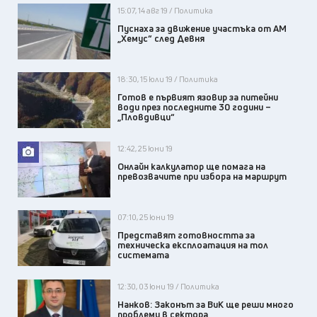
15:07, 14 авг 19 / Политика
Пуснаха за движение участъка от АМ
„Хемус“ след Девня
18:30, 15 юли 19 / Политика
Готов е първият язовир за питейни
води през последните 30 години –
„Пловдивци“
12:42, 25 юни 19
Онлайн калкулатор ще помага на
превозвачите при избора на маршрут
07:10, 25 юни 19
Представят готовността за
техническа експлоатация на тол
системата
12:30, 03 юни 19 / Политика
Нанков: Законът за ВиК ще реши много
проблеми в сектора