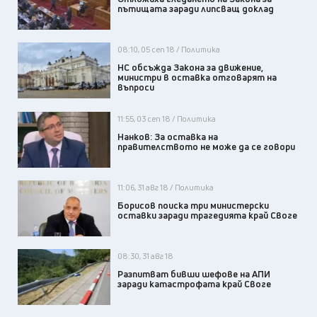
пътищата заради липсващ доклад
08:10, 05 сеп 18 / Политика
НС обсъжда Закона за движение,
министри в оставка отговарят на
въпроси
11:55, 03 сеп 18 / Политика
Нанков: За оставка на
правителството не може да се говори
11:06, 31 авг 18 / Политика
Борисов поиска три министерски
оставки заради трагедията край Своге
08:30, 31 авг 18
Разпитват бивши шефове на АПИ
заради катастрофата край Своге