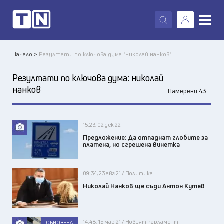
X
Начало >
Резултати по ключова дума "николай нанков"
Резултати по ключова дума:
николай
нанков
Намерени 43
15:23, 02 дек 22
Предложение: Да отпаднат глобите за
платена, но сгрешена винетка
09:34, 23 авг 21 / Политика
Николай Нанков ще съди Антон Кутев
14:48, 15 мар 21 / Новият парламент
ОБНОВЕНА