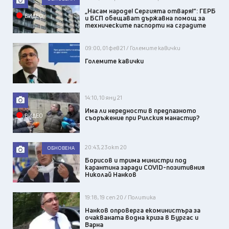
„Насам народе! Сергията отваря!“: ГЕРБ
ВИДЕО
и БСП обещават държавна помощ за
техническите паспорти на сградите
09:00, 01 фев 21 / Големите кавички
Големите кавички
14:10, 10 яну 21
Има ли нередности в предпазното
ВИДЕО
съоръжение при Рилския манастир?
20:43, 23 окт 20
ОБНОВЕНА
Борисов и трима министри под
карантина заради COVID-позитивния
Николай Нанков
19:18, 19 сеп 20 / Политика
Нанков опроверга екоминистъра за
очакваната водна криза в Бургас и
Варна