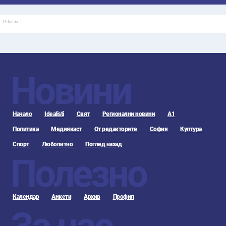
Реклама
Новини
Начало
Idealisti
Свят
Регионални новини
А1
Политика
Медиякаст
От редакторите
София
Култура
Спорт
Любопитно
Поглед назад
Полезно
Календар
Анкети
Архив
Профил