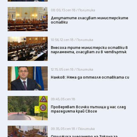
08:00, 13 сеп 18 / Политика
Депутатите гласуват министерските
оставки
10:56, 12 сеп 18 / Политика
Внесоха трите министерски оставки в
парламента, гласуват ги в четвъртък
12:15, 05 сеп 18 / Политика
Нанков: Няма да оттегля оставката си
09:45, 05 сеп 18
Проверяват всички пътища у нас след
трагедията край Своге
09:35, 05 сеп 18 / Политика
Отложиха гледането на Закона за