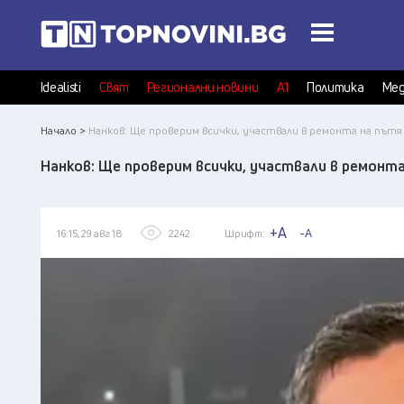
Idealisti
Свят
Регионални новини
А1
Политика
Мед
Начало >
Нанков: Ще проверим всички, участвали в ремонта на пътя 
Нанков: Ще проверим всички, участвали в ремонта
+A
-A
16:15, 29 авг 18
2242
Шрифт: