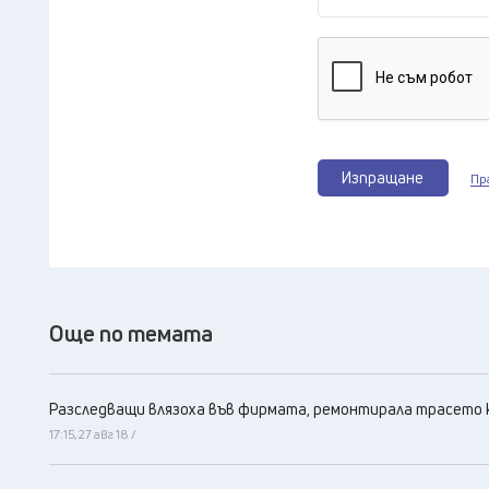
Изпращане
Пр
Още по темата
Разследващи влязоха във фирмата, ремонтирала трасето 
17:15, 27 авг 18 /