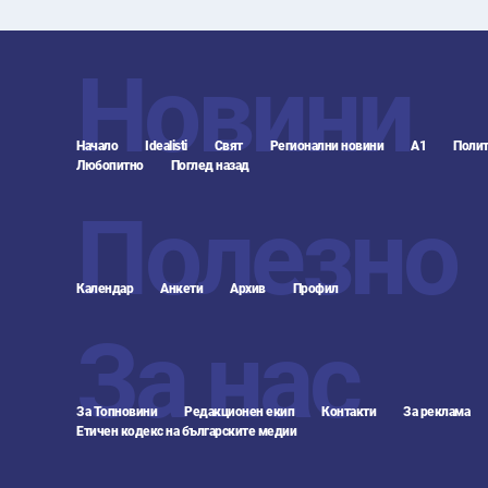
Новини
Начало
Idealisti
Свят
Регионални новини
А1
Полит
Любопитно
Поглед назад
Полезно
Календар
Анкети
Архив
Профил
За нас
За Топновини
Редакционен екип
Контакти
За реклама
Етичен кодекс на българските медии