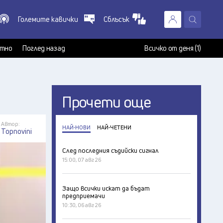
Големите кавички
Сблъсък
X
т
тно
Поглед назад
Всичко от деня (1)
Прочети още
Автор:
НАЙ-НОВИ
НАЙ-ЧЕТЕНИ
Topnovini
След последния съдийски сигнал
15:00, 07 авг 26
Защо всички искат да бъдат
предприемачи
10:30, 06 авг 26