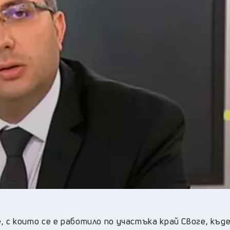
34
°C
Плевен
,
32
°C
Пловдив
,
30
°C
Разград
,
33
°C
Русе
,
31
°C
Силистра
,
29
°C
Сливен
,
25
°C
Смолян
,
29
°C
София
,
32
°C
Стара Загора
,
29
°C
Търговище
,
32
°C
Хасково
,
29
°C
Шумен
,
29
°C
Ямбол
,
 с които се е работило по участъка край Своге, къд