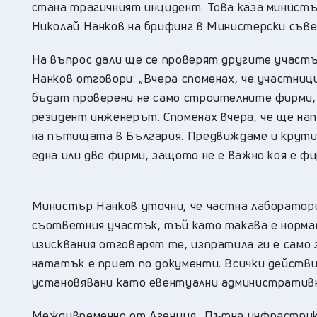
стана трагичният инцидент. Това каза минист
Николай Нанков на брифинг в Министерски съвет
На въпрос дали ще се проверят другите участ
Нанков отговори: „Вчера споменах, че участници
бъдат проверени не само строителните фирми, у
резидент инженерът. Споменах вчера, че ще на
на пътищата в България. Предвиждаме и крути 
една или две фирми, защото не е важно коя е фи
Министър Нанков уточни, че частна лаборатори
съответния участък, тъй като такава е нормат
изисквания отговарят те, изпратила ги е само 
нататък е приет по документи. Всички действ
установявани като евентуални административни
Междувременно от Агенция „Пътна инфраструкт