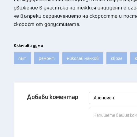
движение в участъка на тежкия инцидент е огр
че въпреки ограничението на скоростта и пос
скорост от допустимата.
Ключови думи
път
ремонт
николай нанков
своге
Добави коментар