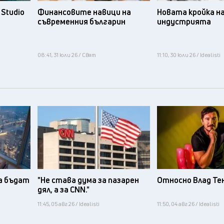
Studio
Финансовите навици на
Новата кройка н
съвременния българин
индустрията
08:41, 31 юли 26 / Свят
11:10, 30 юли 26 / Idealisti
а бъдат
"Не става дума за пазарен
Относно Влад Те
дял, а за CNN."
11:45, 05 авг 26 / Idealisti
11:50, 04 авг 26 / Idealisti