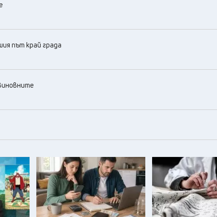
е
ия път край града
 виновните