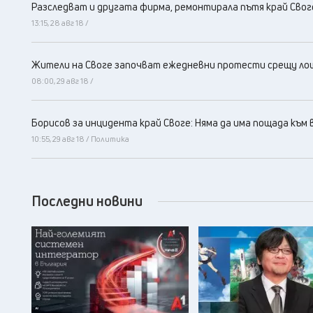
Разследват и другата фирма, ремонтиралa пътя край Свог
13:15, 28 авг 18 /
Жители на Своге започват ежедневни протести срещу лош
08:00, 29 авг 18 /
Борисов за инцидента край Своге: Няма да има пощада към
10:55, 29 авг 18 / Политика
Последни новини