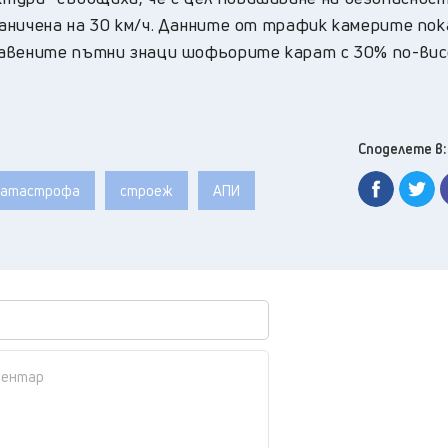
аничена на 30 км/ч. Данните от трафик камерите пок
тавените пътни знаци шофьорите карат с 30% по-вис
Споделете в:
катастрофа
строеж
АПИ