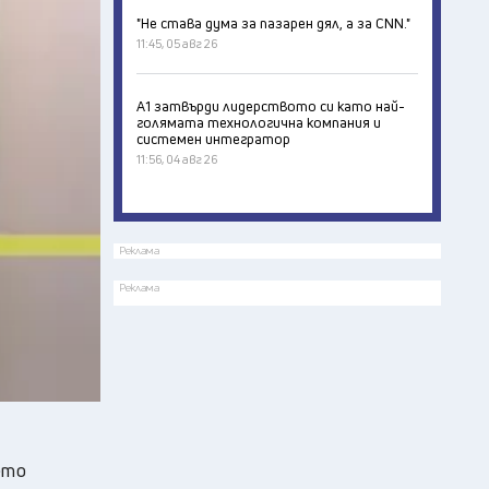
"Не става дума за пазарен дял, а за CNN."
11:45, 05 авг 26
А1 затвърди лидерството си като най-
голямата технологична компания и
системен интегратор
11:56, 04 авг 26
Реклама
Реклама
ето