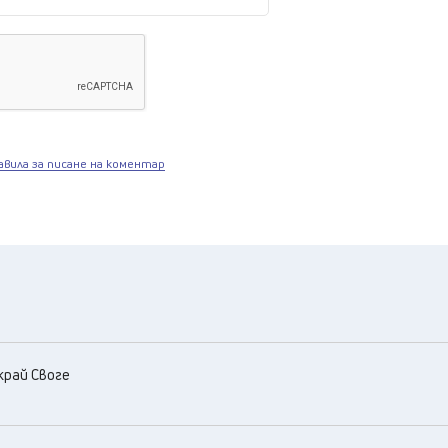
авила за писане на коментар
край Своге