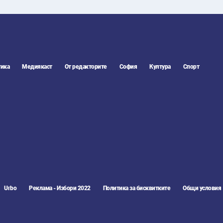
ика
Медиякаст
От редакторите
София
Култура
Спорт
Urbo
Реклама - Избори 2022
Политика за бисквитките
Общи условия