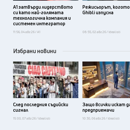
А1 затвърди лидерството
Режисьорът, когото 
си като най-голямата
Ghibli изпусна
технологична компания и
системен интегратор
11:56, 04 авг 26 / А1
08:55, 02 авг 26 / Idealisti
Избрани новини
След последния съдийски
Защо всички искат д
сигнал
предприемачи
15:00, 07 авг 26 / Idealisti
10:30, 06 авг 26 / Idealisti