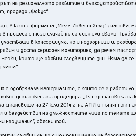
ърът на регионалното развитие и благоустройствот
, предаде „Фокус“.
ъци, в които фирмата „Мега Инвест Холд“ участва, 
 в процеса с този случай не са един или двама. Трябва
частващи в консорциума, но и надзорници и, разбира
правим и доста сериозен мониторинг, да речем паспо
мерки, които ще обявим следващите дни. Няма да се 
рмата“.
я е одобрявала материалите, с които се е работило 
ивно установената процедура. „Тя е установила на 
за становище на 27 юли 2014 г. на АПИ и пътят отта
ия и бездействия на длъжностните лица по темата 
 нарушения“, обясни той.
ура” съобщиха, че с цел повишаване на безопаснос