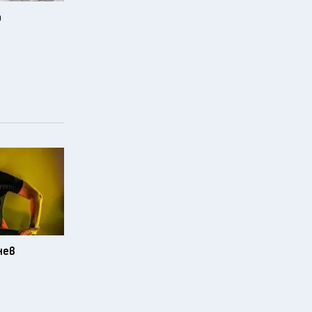
а
нев