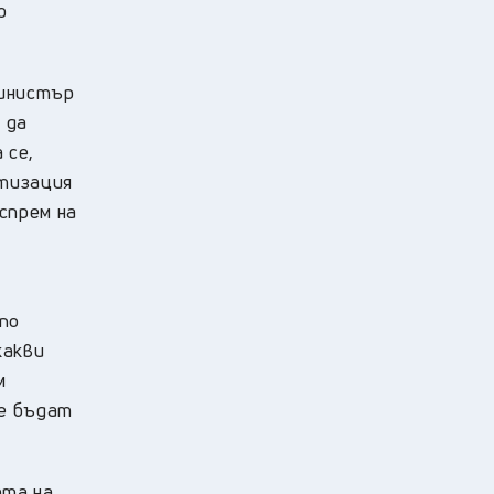
о
министър
 да
 се,
ртизация
спрем на
по
какви
м
ще бъдат
тта на