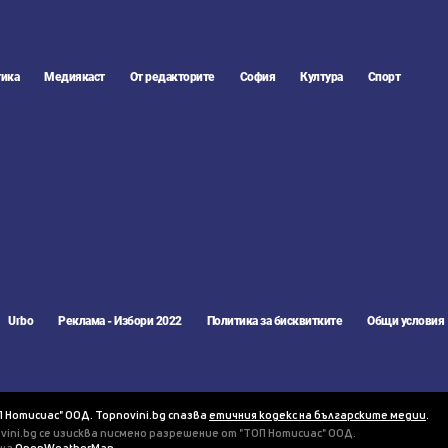
ика
Медиякаст
От редакторите
София
Култура
Спорт
Urbo
Реклама - Избори 2022
Политика за бисквитките
Общи условия
П Нотисиас" ООД. Topnovini.bg спазва
етичния кодекс на българските медии
.
vini.bg се изисква писмено разрешение от "ТОП Нотисиас" ООД.
 на
OpenWeatherMap
.