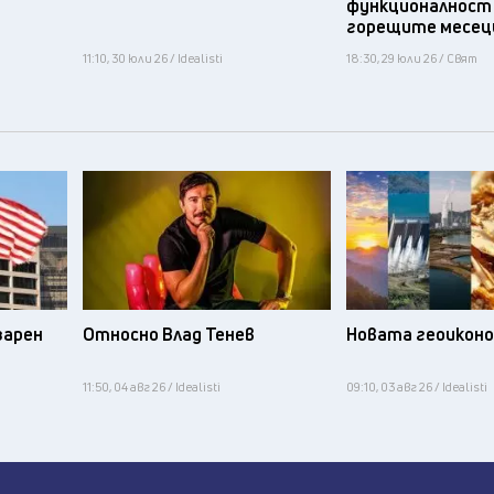
функционалност
горещите месец
11:10, 30 юли 26 / Idealisti
18:30, 29 юли 26 / Свят
зарен
Относно Влад Тенев
Новата геоикон
11:50, 04 авг 26 / Idealisti
09:10, 03 авг 26 / Idealisti