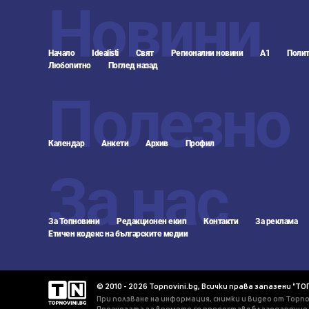
Новини
Начало
Idealisti
Свят
Регионални новини
А1
Полит
Любопитно
Поглед назад
Полезно
Календар
Анкети
Архив
Профил
За нас
За Топновини
Редакционен екип
Контакти
За реклама
Етичен кодекс на българските медии
© 2010 - 2026 Topnovini.bg, Всички права запазени "ТО
При ползване на информация, снимки и видео от Topno
Прогнозата за времето се предоставя благодарение