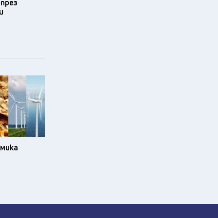
 през
и
омика