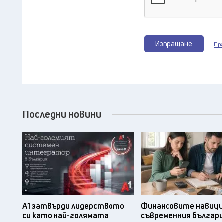
Изпращане
Пр
Последни новини
А1 затвърди лидерството
Финансовите навици
си като най-голямата
съвременния българ