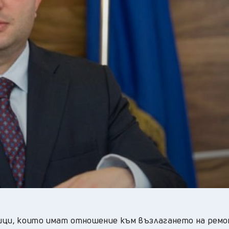
24
°C
Плевен
,
22
°C
Пловдив
,
21
°C
Разград
,
23
°C
Русе
,
22
°C
Силистра
,
20
°C
Сливен
,
16
°C
Смолян
,
22
°C
София
,
20
°C
Стара Загора
,
21
°C
Търговище
,
23
°C
Хасково
,
20
°C
Шумен
,
20
°C
Ямбол
,
ици, които имат отношение към възлагането на ремо