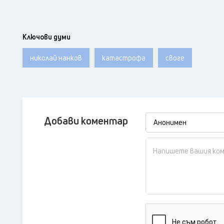
Ключови думи
николай нанков
катастрофа
своге
Добави коментар