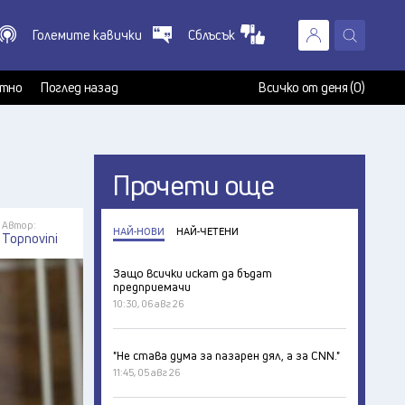
Големите кавички
Сблъсък
X
т
тно
Поглед назад
Всичко от деня (0)
Прочети още
Автор:
НАЙ-НОВИ
НАЙ-ЧЕТЕНИ
Topnovini
Защо всички искат да бъдат
предприемачи
10:30, 06 авг 26
"Не става дума за пазарен дял, а за CNN."
11:45, 05 авг 26