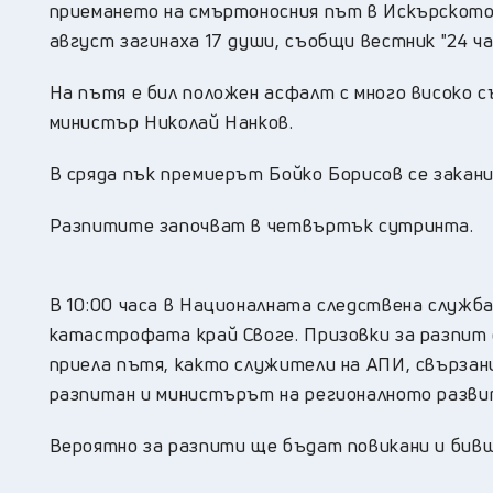
приемането на смъртоносния път в Искърското
август загинаха 17 души, съобщи вестник "24 ча
На пътя е бил положен асфалт с много високо 
министър Николай Нанков.
В сряда пък премиерът Бойко Борисов се закани
Разпитите започват в четвъртък сутринта.
В 10:00 часа в Националната следствена служба
катастрофата край Своге. Призовки за разпит 
приела пътя, както служители на АПИ, свързан
разпитан и министърът на регионалното разви
Вероятно за разпити ще бъдат повикани и бивш