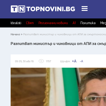
Idealisti
Свят
Регионални новини
А1
Политика
Мед
Начало >
Разпитват министър и чиновници от АПИ за смъртоносни
Разпитват министър и чиновници от АПИ за смъ
+A
-A
09:05, 30 авг 18
1797
Шрифт: