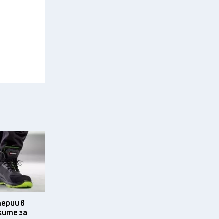
терии в
ките за