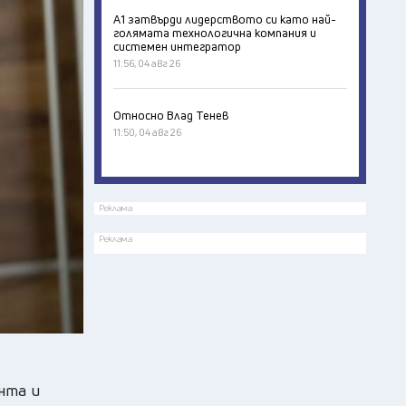
А1 затвърди лидерството си като най-
голямата технологична компания и
системен интегратор
11:56, 04 авг 26
Относно Влад Тенев
11:50, 04 авг 26
Реклама
Реклама
нта и