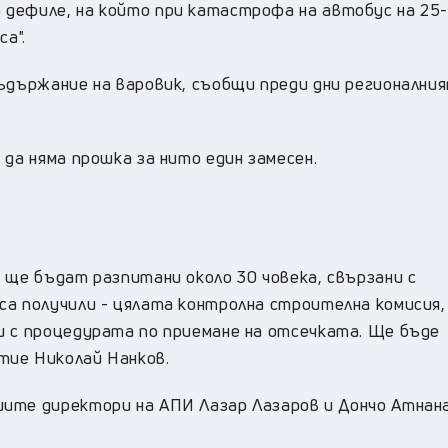
 дефиле, на който при катастрофа на автобус на 25
са".
съдържание на варовик, съобщи преди дни регионални
 да няма прошка за нито един замесен.
 ще бъдат разпитани около 30 човека, свързани с
са получили - цялата контролна строителна комисия,
и с процедурата по приемане на отсечката. Ще бъде
тие Николай Нанков.
ите директори на АПИ Лазар Лазаров и Дончо Атнана