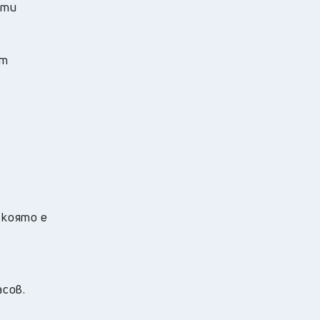
-ти
ят
 която е
сов.