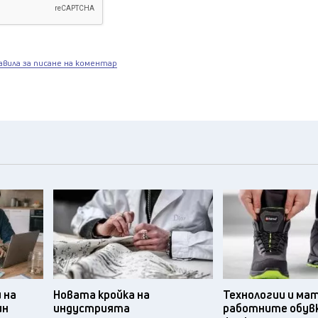
авила за писане на коментар
 на
Новата кройка на
Технологии и ма
ин
индустрията
работните обув