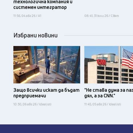
технологична компания и
системен интегратор
11:56, 04 авг 26 / А1
08:41, 31 юли 26 / Свят
Избрани новини
Защо всички искат да бъдат
"Не става дума за па
предприемачи
дял, а за CNN."
10:30, 06 авг 26 / Idealisti
11:45, 05 авг 26 / Idealisti